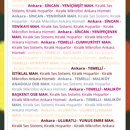
Kiralık Ses Sistemi, Kiralık Hoparlör - Kiralık Mikrofon Ankara
Hizmeti
Ankara - SİNCAN - YENİÇİMŞİT MAH.
Kiralık Ses
Sistemi, Kiralık Hoparlör - Kiralık Mikrofon Ankara Hizmeti
Ankara - SİNCAN - YENİHİSAR MAH.
Kiralık Ses Sistemi, Kiralık
Hoparlör - Kiralık Mikrofon Ankara Hizmeti
Ankara - SİNCAN -
YENİKAYI MAH.
Kiralık Ses Sistemi, Kiralık Hoparlör - Kiralık
Mikrofon Ankara Hizmeti
Ankara - SİNCAN - YENİPEÇENEK
MAH.
Kiralık Ses Sistemi, Kiralık Hoparlör - Kiralık Mikrofon
Ankara Hizmeti
Ankara - TEMELLİ - CUMHURİYET MAH.
Kiralık Ses Sistemi, Kiralık Hoparlör - Kiralık Mikrofon Ankara
Hizmeti
Ankara - TEMELLİ - GAZİ MAH.
Kiralık Ses Sistemi,
Kiralık Hoparlör - Kiralık Mikrofon Ankara Hizmeti
Ankara -
TEMELLİ - HÜRRİYET MAH.
Kiralık Ses Sistemi, Kiralık Hoparlör
- Kiralık Mikrofon Ankara Hizmeti
Ankara - TEMELLİ -
İSTİKLAL MAH.
Kiralık Ses Sistemi, Kiralık Hoparlör - Kiralık
Mikrofon Ankara Hizmeti
Ankara - TEMELLİ - MALIKÖY
ANADOLU OSB MAH.
Kiralık Ses Sistemi, Kiralık Hoparlör -
Kiralık Mikrofon Ankara Hizmeti
Ankara - TEMELLİ - MALIKÖY
BAŞKENT OSB MAH.
Kiralık Ses Sistemi, Kiralık Hoparlör -
Kiralık Mikrofon Ankara Hizmeti
Ankara - TEMELLİ - MALIKÖY
MAH.
Kiralık Ses Sistemi, Kiralık Hoparlör - Kiralık Mikrofon
Ankara Hizmeti
Ankara - ULUBATLI - ULUBATLI HASAN
MAH.
Kiralık Ses Sistemi, Kiralık Hoparlör - Kiralık Mikrofon
Ankara Hizmeti
Ankara - ULUBATLI - YUNUS EMRE MAH.
Kiralık Ses Sistemi, Kiralık Hoparlör - Kiralık Mikrofon Ankara