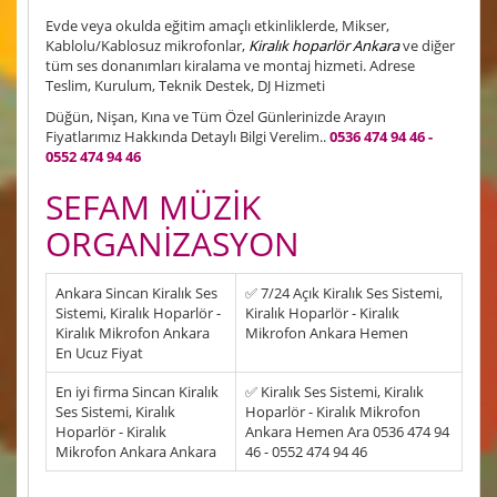
Evde veya okulda eğitim amaçlı etkinliklerde, Mikser,
Kablolu/Kablosuz mikrofonlar,
Kiralık hoparlör Ankara
ve diğer
tüm ses donanımları kiralama ve montaj hizmeti. Adrese
Teslim, Kurulum, Teknik Destek, DJ Hizmeti
Düğün, Nişan, Kına ve Tüm Özel Günlerinizde Arayın
Fiyatlarımız Hakkında Detaylı Bilgi Verelim..
0536 474 94 46 -
0552 474 94 46
SEFAM MÜZİK
ORGANİZASYON
Ankara Sincan Kiralık Ses
✅ 7/24 Açık Kiralık Ses Sistemi,
Sistemi, Kiralık Hoparlör -
Kiralık Hoparlör - Kiralık
Kiralık Mikrofon Ankara
Mikrofon Ankara Hemen
En Ucuz Fiyat
En iyi firma Sincan Kiralık
✅ Kiralık Ses Sistemi, Kiralık
Ses Sistemi, Kiralık
Hoparlör - Kiralık Mikrofon
Hoparlör - Kiralık
Ankara Hemen Ara 0536 474 94
Mikrofon Ankara Ankara
46 - 0552 474 94 46