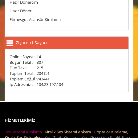
Hazır Dönercim
Hazır Döner
Etimesgut Asansör Kiralama
Ziyaretçi Sayacı
Online Sayısı :
14
Bugün Tekil :
307
Dün Tekil :
215
Toplam Tekil :
204151
Toplam Çoğul :
743441
Ip Adresiniz :
104.23.197.104
HİZMETLERİMİZ
Ses Sistemi Kiralama
Kiralık Ses Sistemi Ankara
Hoparlör Kiralama,
Kiralık Ses Sistemleri
Kına Tahtı Kiralama, Kına Gecesi için Kiralık Kına