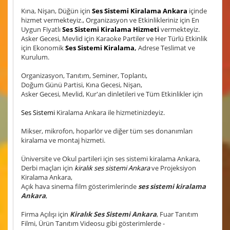
Kına, Nişan, Düğün için
Ses Sistemi Kiralama Ankara
içinde
hizmet vermekteyiz., Organizasyon ve Etkinlikleriniz için En
Uygun Fiyatlı
Ses Sistemi Kiralama Hizmeti
vermekteyiz.
Asker Gecesi, Mevlid için Karaoke Partiler ve Her Türlü Etkinlik
için Ekonomik
Ses Sistemi Kiralama
,
Adrese Teslimat ve
Kurulum.
Organizasyon, Tanıtım, Seminer, Toplantı,
Doğum Günü Partisi, Kına Gecesi, Nişan,
Asker Gecesi, Mevlid, Kur'an dinletileri ve Tüm Etkinlikler için
Ses Sistemi
Kiralama Ankara ile hizmetinizdeyiz.
Mikser, mikrofon, hoparlör ve diğer tüm ses donanımları
kiralama ve montaj hizmeti.
Üniversite ve Okul partileri için ses sistemi kiralama Ankara,
Derbi maçları için
kiralık ses sistemi Ankara
ve Projeksiyon
Kiralama Ankara,
Açık hava sinema film gösterimlerinde
ses sistemi kiralama
Ankara
,
Firma Açılışı için
Kiralık Ses Sistemi Ankara
, Fuar Tanıtım
Filmi, Ürün Tanıtım Videosu gibi gösterimlerde -