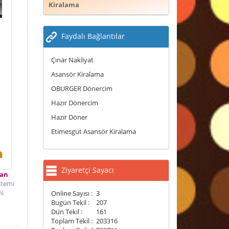
Kiralama
Faydalı Bağlantılar
Çınar Nakliyat
Asansör Kiralama
OBURGER Dönercim
Hazır Dönercim
Hazır Döner
Etimesgut Asansör Kiralama
Ziyaretçi Sayacı
an
stemi
mi
Online Sayısı :
3
Bugün Tekil :
207
Dün Tekil :
161
Toplam Tekil :
203316