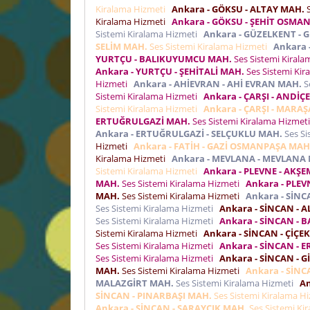
Kiralama Hizmeti
Ankara - GÖKSU - ALTAY MAH.
S
Kiralama Hizmeti
Ankara - GÖKSU - ŞEHİT OSMAN
Sistemi Kiralama Hizmeti
Ankara - GÜZELKENT -
SELİM MAH.
Ses Sistemi Kiralama Hizmeti
Ankara 
YURTÇU - BALIKUYUMCU MAH.
Ses Sistemi Kiral
Ankara - YURTÇU - ŞEHİTALİ MAH.
Ses Sistemi Ki
Hizmeti
Ankara - AHİEVRAN - AHİ EVRAN MAH.
S
Sistemi Kiralama Hizmeti
Ankara - ÇARŞI - ANDİÇ
Sistemi Kiralama Hizmeti
Ankara - ÇARŞI - MARA
ERTUĞRULGAZİ MAH.
Ses Sistemi Kiralama Hizmet
Ankara - ERTUĞRULGAZİ - SELÇUKLU MAH.
Ses Si
Hizmeti
Ankara - FATİH - GAZİ OSMANPAŞA MAH
Kiralama Hizmeti
Ankara - MEVLANA - MEVLANA
Sistemi Kiralama Hizmeti
Ankara - PLEVNE - AKŞ
MAH.
Ses Sistemi Kiralama Hizmeti
Ankara - PLEV
MAH.
Ses Sistemi Kiralama Hizmeti
Ankara - SİN
Ses Sistemi Kiralama Hizmeti
Ankara - SİNCAN - A
Ses Sistemi Kiralama Hizmeti
Ankara - SİNCAN - B
Sistemi Kiralama Hizmeti
Ankara - SİNCAN - ÇİÇE
Ses Sistemi Kiralama Hizmeti
Ankara - SİNCAN - 
Ses Sistemi Kiralama Hizmeti
Ankara - SİNCAN - 
MAH.
Ses Sistemi Kiralama Hizmeti
Ankara - SİNC
MALAZGİRT MAH.
Ses Sistemi Kiralama Hizmeti
An
SİNCAN - PINARBAŞI MAH.
Ses Sistemi Kiralama H
Ankara - SİNCAN - SARAYCIK MAH.
Ses Sistemi Ki