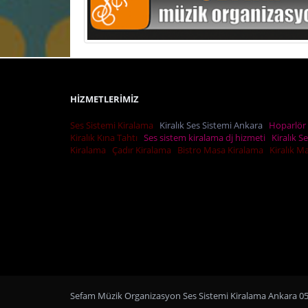
HİZMETLERİMİZ
Ses Sistemi Kiralama
Kiralık Ses Sistemi Ankara
Hoparlör 
Kiralık Kına Tahtı
Ses sistem kiralama dj hizmeti
Kiralık S
Kiralama
Çadır Kiralama
Bistro Masa Kiralama
Kiralık 
Sefam Müzik Organizasyon Ses Sistemi Kiralama Ankara 053