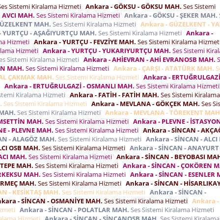
es Sistemi Kiralama Hizmeti
Ankara - GÖKSU - GÖKSU MAH.
Ses Sistemi
 AVCI MAH.
Ses Sistemi Kiralama Hizmeti
Ankara - GÖKSU - ŞEKER MAH.
 GÜZELKENT MAH.
Ses Sistemi Kiralama Hizmeti
Ankara - GÜZELKENT - Y
- YURTÇU - AŞAĞIYURTÇU MAH.
Ses Sistemi Kiralama Hizmeti
Ankara -
ama Hizmeti
Ankara - YURTÇU - FEVZİYE MAH.
Ses Sistemi Kiralama Hizme
ralama Hizmeti
Ankara - YURTÇU - YUKARIYURTÇU MAH.
Ses Sistemi Kira
es Sistemi Kiralama Hizmeti
Ankara - AHİEVRAN - AHİ EVRANOSB MAH.
S
EN MAH.
Ses Sistemi Kiralama Hizmeti
Ankara - ÇARŞI - ATATÜRK MAH.
S
ŞAL ÇAKMAK MAH.
Ses Sistemi Kiralama Hizmeti
Ankara - ERTUĞRULGAZİ
i
Ankara - ERTUĞRULGAZİ - OSMANLI MAH.
Ses Sistemi Kiralama Hizmet
stemi Kiralama Hizmeti
Ankara - FATİH - FATİH MAH.
Ses Sistemi Kiralama
.
Ses Sistemi Kiralama Hizmeti
Ankara - MEVLANA - GÖKÇEK MAH.
Ses Si
 MAH.
Ses Sistemi Kiralama Hizmeti
Ankara - MEVLANA - TÖREKENT MAH
EMSETTİN MAH.
Ses Sistemi Kiralama Hizmeti
Ankara - PLEVNE - İSTASYO
NE - PLEVNE MAH.
Ses Sistemi Kiralama Hizmeti
Ankara - SİNCAN - AKÇ
CAN - ALAGÖZ MAH.
Ses Sistemi Kiralama Hizmeti
Ankara - SİNCAN - ALCI
LCI OSB MAH.
Ses Sistemi Kiralama Hizmeti
Ankara - SİNCAN - ANAYURT
ACI MAH.
Ses Sistemi Kiralama Hizmeti
Ankara - SİNCAN - BEYOBASI MA
KTEPE MAH.
Ses Sistemi Kiralama Hizmeti
Ankara - SİNCAN - ÇOKÖREN M
ERKEKSU MAH.
Ses Sistemi Kiralama Hizmeti
Ankara - SİNCAN - ESENLER 
GİRMEÇ MAH.
Ses Sistemi Kiralama Hizmeti
Ankara - SİNCAN - HİSARLIKA
AN - KESİKTAŞ MAH.
Ses Sistemi Kiralama Hizmeti
Ankara - SİNCAN -
kara - SİNCAN - OSMANİYE MAH.
Ses Sistemi Kiralama Hizmeti
Ankara -
izmeti
Ankara - SİNCAN - POLATLAR MAH.
Ses Sistemi Kiralama Hizmeti
ralama Hizmeti
Ankara - SİNCAN - SİNCANOSB MAH.
Ses Sistemi Kiralama