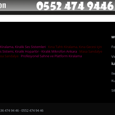
M
Kiralama, Kiralık Ses Sistemleri
Kına Tahtı Kiralama, Kına Gecesi için
Fo
es Sistemi, Kiralık Hoparlör - Kiralık Mikrofon Ankara
Masa Sandalye
Masa Sandalye
Profesyonel Sahne ve Platform Kiralama
Vi
İL
İl
Ku
Si
6 474 94 46 - 0552 474 94 46