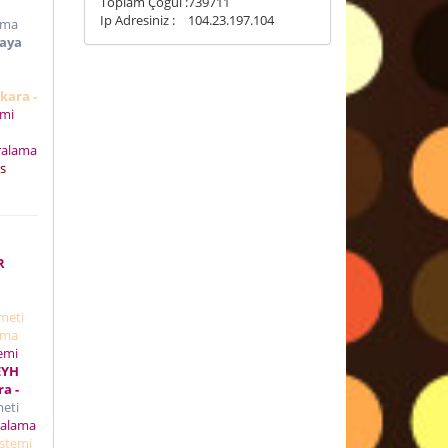
Toplam Çoğul :
739711
Ip Adresiniz :
104.23.197.104
ama
kaya
kara -
emi
ralama
s
R
zmeti
ama
emi
EYH
a -
meti
ralama
istemi