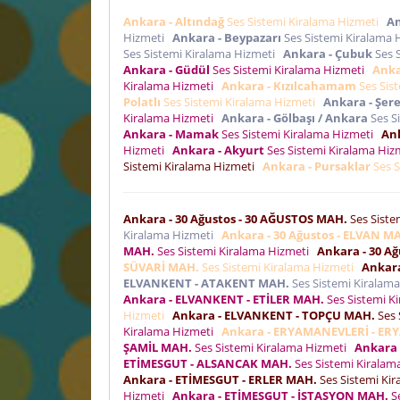
Ankara - Altındağ
Ses Sistemi Kiralama Hizmeti
An
Hizmeti
Ankara - Beypazarı
Ses Sistemi Kiralama
Ses Sistemi Kiralama Hizmeti
Ankara - Çubuk
Ses 
Ankara - Güdül
Ses Sistemi Kiralama Hizmeti
Anka
Kiralama Hizmeti
Ankara - Kızılcahamam
Ses Sis
Polatlı
Ses Sistemi Kiralama Hizmeti
Ankara - Şere
Kiralama Hizmeti
Ankara - Gölbaşı / Ankara
Ses S
Ankara - Mamak
Ses Sistemi Kiralama Hizmeti
Ank
Hizmeti
Ankara - Akyurt
Ses Sistemi Kiralama Hi
Sistemi Kiralama Hizmeti
Ankara - Pursaklar
Ses S
Ankara - 30 Ağustos - 30 AĞUSTOS MAH.
Ses Siste
Kiralama Hizmeti
Ankara - 30 Ağustos - ELVAN M
MAH.
Ses Sistemi Kiralama Hizmeti
Ankara - 30 A
SÜVARİ MAH.
Ses Sistemi Kiralama Hizmeti
Ankar
ELVANKENT - ATAKENT MAH.
Ses Sistemi Kiralam
Ankara - ELVANKENT - ETİLER MAH.
Ses Sistemi K
Hizmeti
Ankara - ELVANKENT - TOPÇU MAH.
Ses 
Kiralama Hizmeti
Ankara - ERYAMANEVLERİ - E
ŞAMİL MAH.
Ses Sistemi Kiralama Hizmeti
Ankara
ETİMESGUT - ALSANCAK MAH.
Ses Sistemi Kirala
Ankara - ETİMESGUT - ERLER MAH.
Ses Sistemi Ki
Hizmeti
Ankara - ETİMESGUT - İSTASYON MAH.
Se