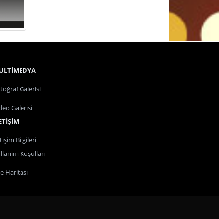
ULTİMEDYA
toğraf Galerisi
deo Galerisi
ETİŞİM
etişim Bilgileri
llanım Koşulları
te Haritası