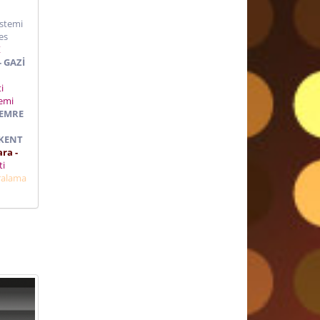
istemi
es
K
- GAZİ
ti
temi
 EMRE
İKENT
ra -
eti
ralama