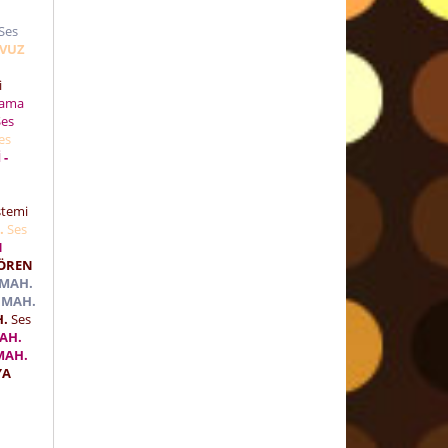
Ses
AVUZ
ti
lama
es
es
 -
i
stemi
.
Ses
N
AÖREN
 MAH.
 MAH.
H.
Ses
AH.
MAH.
YA