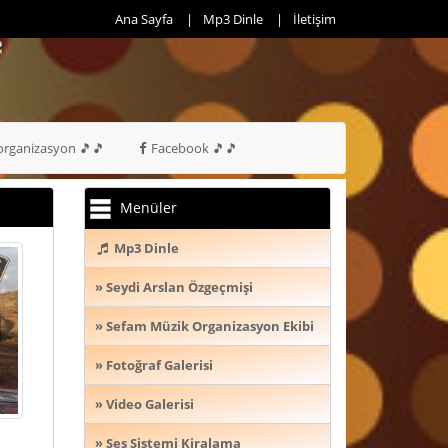
Ana Sayfa
Mp3 Dinle
İletişim
rganizasyon 🎵🎵
Facebook 🎵🎵
Menüler
Mp3 Dinle
» Seydi Arslan Özgeçmişi
» Sefam Müzik Organizasyon Ekibi
» Fotoğraf Galerisi
» Video Galerisi
» Ses Sistemi Kiralama