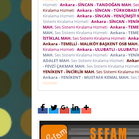
Hizmeti
Ankara - SİNCAN - TANDOĞAN MAH.
Ses
Kiralama Hizmeti
Ankara - SİNCAN - TÜRKOBASI
Kiralama Hizmeti
Ankara - SİNCAN - YENİÇİMŞİT
Sistemi Kiralama Hizmeti
Ankara - SİNCAN - YENİ
MAH.
Ses Sistemi Kiralama Hizmeti
Ankara - TEM
MAH.
Ses Sistemi Kiralama Hizmeti
Ankara - TEME
İSTİKLAL MAH.
Ses Sistemi Kiralama Hizmeti
Anka
Ankara - TEMELLİ - MALIKÖY BAŞKENT OSB MAH.
Kiralama Hizmeti
Ankara - ULUBATLI - ULUBATL
MAH.
Ses Sistemi Kiralama Hizmeti
Ankara - YENİ
ADALET MAH.
Ses Sistemi Kiralama Hizmeti
Ankar
- FEVZİ ÇAKMAK MAH.
Ses Sistemi Kiralama Hizme
YENİKENT - İNCİRLİK MAH.
Ses Sistemi Kiralama H
Ankara - YENİKENT - MUSTAFA KEMAL MAH.
Ses 
Hizmeti