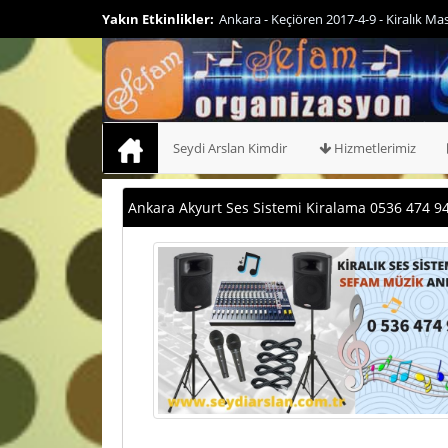
52 474 94 46
Yakın Etkinlikler:
Ankara - Keçiören 2017-
Seydi Arslan Kimdir
Hizmetlerimiz
Ankara Akyurt Ses Sistemi Kiralama 0536 474 94