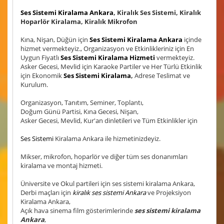
Ses Sistemi Kiralama Ankara
, Kiralık Ses Sistemi, Kiralık
Hoparlör Kiralama, Kiralık Mikrofon
Kına, Nişan, Düğün için
Ses Sistemi Kiralama Ankara
içinde
hizmet vermekteyiz., Organizasyon ve Etkinlikleriniz için En
Uygun Fiyatlı
Ses Sistemi Kiralama Hizmeti
vermekteyiz.
Asker Gecesi, Mevlid için Karaoke Partiler ve Her Türlü Etkinlik
için Ekonomik
Ses Sistemi Kiralama
,
Adrese Teslimat ve
Kurulum.
Organizasyon, Tanıtım, Seminer, Toplantı,
Doğum Günü Partisi, Kına Gecesi, Nişan,
Asker Gecesi, Mevlid, Kur'an dinletileri ve Tüm Etkinlikler için
Ses Sistemi
Kiralama Ankara ile hizmetinizdeyiz.
Mikser, mikrofon, hoparlör ve diğer tüm ses donanımları
kiralama ve montaj hizmeti.
Üniversite ve Okul partileri için ses sistemi kiralama Ankara,
Derbi maçları için
kiralık ses sistemi Ankara
ve Projeksiyon
Kiralama Ankara,
Açık hava sinema film gösterimlerinde
ses sistemi kiralama
Ankara
,