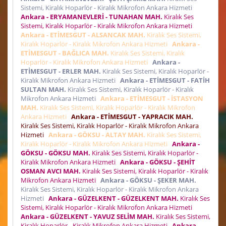
Sistemi, Kiralık Hoparlör - Kiralık Mikrofon Ankara Hizmeti
Ankara - ERYAMANEVLERİ - TUNAHAN MAH.
Kiralık Ses
Sistemi, Kiralık Hoparlör - Kiralık Mikrofon Ankara Hizmeti
Ankara - ETİMESGUT - ALSANCAK MAH.
Kiralık Ses Sistemi,
Kiralık Hoparlör - Kiralık Mikrofon Ankara Hizmeti
Ankara -
ETİMESGUT - BAĞLICA MAH.
Kiralık Ses Sistemi, Kiralık
Hoparlör - Kiralık Mikrofon Ankara Hizmeti
Ankara -
ETİMESGUT - ERLER MAH.
Kiralık Ses Sistemi, Kiralık Hoparlör -
Kiralık Mikrofon Ankara Hizmeti
Ankara - ETİMESGUT - FATİH
SULTAN MAH.
Kiralık Ses Sistemi, Kiralık Hoparlör - Kiralık
Mikrofon Ankara Hizmeti
Ankara - ETİMESGUT - İSTASYON
MAH.
Kiralık Ses Sistemi, Kiralık Hoparlör - Kiralık Mikrofon
Ankara Hizmeti
Ankara - ETİMESGUT - YAPRACIK MAH.
Kiralık Ses Sistemi, Kiralık Hoparlör - Kiralık Mikrofon Ankara
Hizmeti
Ankara - GÖKSU - ALTAY MAH.
Kiralık Ses Sistemi,
Kiralık Hoparlör - Kiralık Mikrofon Ankara Hizmeti
Ankara -
GÖKSU - GÖKSU MAH.
Kiralık Ses Sistemi, Kiralık Hoparlör -
Kiralık Mikrofon Ankara Hizmeti
Ankara - GÖKSU - ŞEHİT
OSMAN AVCI MAH.
Kiralık Ses Sistemi, Kiralık Hoparlör - Kiralık
Mikrofon Ankara Hizmeti
Ankara - GÖKSU - ŞEKER MAH.
Kiralık Ses Sistemi, Kiralık Hoparlör - Kiralık Mikrofon Ankara
Hizmeti
Ankara - GÜZELKENT - GÜZELKENT MAH.
Kiralık Ses
Sistemi, Kiralık Hoparlör - Kiralık Mikrofon Ankara Hizmeti
Ankara - GÜZELKENT - YAVUZ SELİM MAH.
Kiralık Ses Sistemi,
Kiralık Hoparlör - Kiralık Mikrofon Ankara Hizmeti
Ankara -