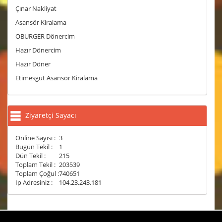
Çınar Nakliyat
Asansör Kiralama
OBURGER Dönercim
Hazır Dönercim
Hazır Döner
Etimesgut Asansör Kiralama
Ziyaretçi Sayacı
Online Sayısı :
3
Bugün Tekil :
1
Dün Tekil :
215
Toplam Tekil :
203539
Toplam Çoğul :
740651
Ip Adresiniz :
104.23.243.181