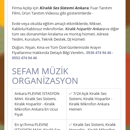
Firma Açılışı için
Kiralık Ses Sistemi Ankara
, Fuar Tanıtım
Filmi, Ürün Tanıtım Videosu gibi gösterimlerde -
Evde veya okulda eğitim amaçlı etkinliklerde, Mikser,
Kablolu/Kablosuz mikrofonlar,
Kiralık hoparlör Ankara
ve diğer
tüm ses donanımları kiralama ve montaj hizmeti. Adrese
Teslim, Kurulum, Teknik Destek, DJ Hizmeti
Düğün, Nişan, Kına ve Tüm Özel Günlerinizde Arayın
Fiyatlarımız Hakkında Detaylı Bilgi Verelim..
0536 474 94 46 -
0552 474 94 46
SEFAM MÜZİK
ORGANİZASYON
Ankara PLEVNE İSTASYON
✅ 7/24 Açık Kiralık Ses
MAH. Kiralık Ses Sistemi,
Sistemi, Kiralık Hoparlör -
Kiralık Hoparlör - Kiralık
Kiralık Mikrofon Ankara
Mikrofon Ankara En Ucuz
Hemen
Fiyat
En iyi firma PLEVNE
✅ Kiralık Ses Sistemi, Kiralık
İSTASYON MAH. Kiralık Ses
Hoparlör - Kiralık Mikrofon