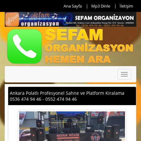
Ana Sayfa
Mp3 Dinle
İletişim
Toggle
navigati
Ankara Polatlı Profesyonel Sahne ve Platform Kiralama
0536 474 94 46 - 0552 474 94 46