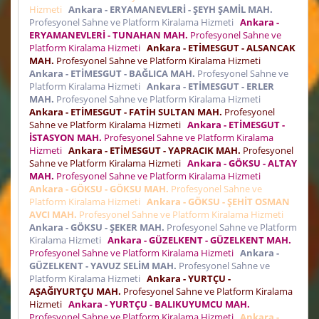
Hizmeti
Ankara - ERYAMANEVLERİ - ŞEYH ŞAMİL MAH.
Profesyonel Sahne ve Platform Kiralama Hizmeti
Ankara -
ERYAMANEVLERİ - TUNAHAN MAH.
Profesyonel Sahne ve
Platform Kiralama Hizmeti
Ankara - ETİMESGUT - ALSANCAK
MAH.
Profesyonel Sahne ve Platform Kiralama Hizmeti
Ankara - ETİMESGUT - BAĞLICA MAH.
Profesyonel Sahne ve
Platform Kiralama Hizmeti
Ankara - ETİMESGUT - ERLER
MAH.
Profesyonel Sahne ve Platform Kiralama Hizmeti
Ankara - ETİMESGUT - FATİH SULTAN MAH.
Profesyonel
Sahne ve Platform Kiralama Hizmeti
Ankara - ETİMESGUT -
İSTASYON MAH.
Profesyonel Sahne ve Platform Kiralama
Hizmeti
Ankara - ETİMESGUT - YAPRACIK MAH.
Profesyonel
Sahne ve Platform Kiralama Hizmeti
Ankara - GÖKSU - ALTAY
MAH.
Profesyonel Sahne ve Platform Kiralama Hizmeti
Ankara - GÖKSU - GÖKSU MAH.
Profesyonel Sahne ve
Platform Kiralama Hizmeti
Ankara - GÖKSU - ŞEHİT OSMAN
AVCI MAH.
Profesyonel Sahne ve Platform Kiralama Hizmeti
Ankara - GÖKSU - ŞEKER MAH.
Profesyonel Sahne ve Platform
Kiralama Hizmeti
Ankara - GÜZELKENT - GÜZELKENT MAH.
Profesyonel Sahne ve Platform Kiralama Hizmeti
Ankara -
GÜZELKENT - YAVUZ SELİM MAH.
Profesyonel Sahne ve
Platform Kiralama Hizmeti
Ankara - YURTÇU -
AŞAĞIYURTÇU MAH.
Profesyonel Sahne ve Platform Kiralama
Hizmeti
Ankara - YURTÇU - BALIKUYUMCU MAH.
Profesyonel Sahne ve Platform Kiralama Hizmeti
Ankara -