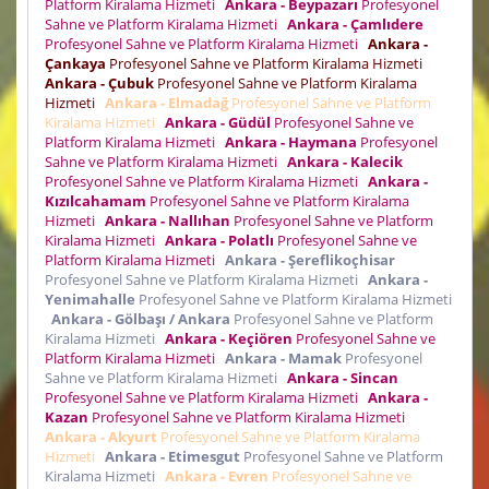
Platform Kiralama Hizmeti
Ankara - Beypazarı
Profesyonel
Sahne ve Platform Kiralama Hizmeti
Ankara - Çamlıdere
Profesyonel Sahne ve Platform Kiralama Hizmeti
Ankara -
Çankaya
Profesyonel Sahne ve Platform Kiralama Hizmeti
Ankara - Çubuk
Profesyonel Sahne ve Platform Kiralama
Hizmeti
Ankara - Elmadağ
Profesyonel Sahne ve Platform
Kiralama Hizmeti
Ankara - Güdül
Profesyonel Sahne ve
Platform Kiralama Hizmeti
Ankara - Haymana
Profesyonel
Sahne ve Platform Kiralama Hizmeti
Ankara - Kalecik
Profesyonel Sahne ve Platform Kiralama Hizmeti
Ankara -
Kızılcahamam
Profesyonel Sahne ve Platform Kiralama
Hizmeti
Ankara - Nallıhan
Profesyonel Sahne ve Platform
Kiralama Hizmeti
Ankara - Polatlı
Profesyonel Sahne ve
Platform Kiralama Hizmeti
Ankara - Şereflikoçhisar
Profesyonel Sahne ve Platform Kiralama Hizmeti
Ankara -
Yenimahalle
Profesyonel Sahne ve Platform Kiralama Hizmeti
Ankara - Gölbaşı / Ankara
Profesyonel Sahne ve Platform
Kiralama Hizmeti
Ankara - Keçiören
Profesyonel Sahne ve
Platform Kiralama Hizmeti
Ankara - Mamak
Profesyonel
Sahne ve Platform Kiralama Hizmeti
Ankara - Sincan
Profesyonel Sahne ve Platform Kiralama Hizmeti
Ankara -
Kazan
Profesyonel Sahne ve Platform Kiralama Hizmeti
Ankara - Akyurt
Profesyonel Sahne ve Platform Kiralama
Hizmeti
Ankara - Etimesgut
Profesyonel Sahne ve Platform
Kiralama Hizmeti
Ankara - Evren
Profesyonel Sahne ve