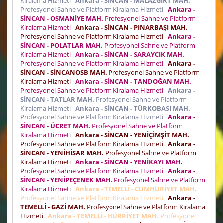
Kiralama Hizmeti
Ankara - SİNCAN - MALAZGİRT MAH.
Profesyonel Sahne ve Platform Kiralama Hizmeti
Ankara -
SİNCAN - OSMANİYE MAH.
Profesyonel Sahne ve Platform
Kiralama Hizmeti
Ankara - SİNCAN - PINARBAŞI MAH.
Profesyonel Sahne ve Platform Kiralama Hizmeti
Ankara -
SİNCAN - POLATLAR MAH.
Profesyonel Sahne ve Platform
Kiralama Hizmeti
Ankara - SİNCAN - SARAYCIK MAH.
Profesyonel Sahne ve Platform Kiralama Hizmeti
Ankara -
SİNCAN - SİNCANOSB MAH.
Profesyonel Sahne ve Platform
Kiralama Hizmeti
Ankara - SİNCAN - TANDOĞAN MAH.
Profesyonel Sahne ve Platform Kiralama Hizmeti
Ankara -
SİNCAN - TATLAR MAH.
Profesyonel Sahne ve Platform
Kiralama Hizmeti
Ankara - SİNCAN - TÜRKOBASI MAH.
Profesyonel Sahne ve Platform Kiralama Hizmeti
Ankara -
SİNCAN - ÜCRET MAH.
Profesyonel Sahne ve Platform
Kiralama Hizmeti
Ankara - SİNCAN - YENİÇİMŞİT MAH.
Profesyonel Sahne ve Platform Kiralama Hizmeti
Ankara -
SİNCAN - YENİHİSAR MAH.
Profesyonel Sahne ve Platform
Kiralama Hizmeti
Ankara - SİNCAN - YENİKAYI MAH.
Profesyonel Sahne ve Platform Kiralama Hizmeti
Ankara -
SİNCAN - YENİPEÇENEK MAH.
Profesyonel Sahne ve Platform
Kiralama Hizmeti
Ankara - TEMELLİ - CUMHURİYET MAH.
Profesyonel Sahne ve Platform Kiralama Hizmeti
Ankara -
TEMELLİ - GAZİ MAH.
Profesyonel Sahne ve Platform Kiralama
Hizmeti
Ankara - TEMELLİ - HÜRRİYET MAH.
Profesyonel