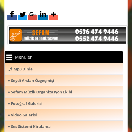
Menüler
Mp3 Dinle
» Seydi Arslan Özgeçmişi
» Sefam Müzik Organizasyon Ekibi
» Fotoğraf Galerisi
» Video Galerisi
» Ses Sistemi Kiralama