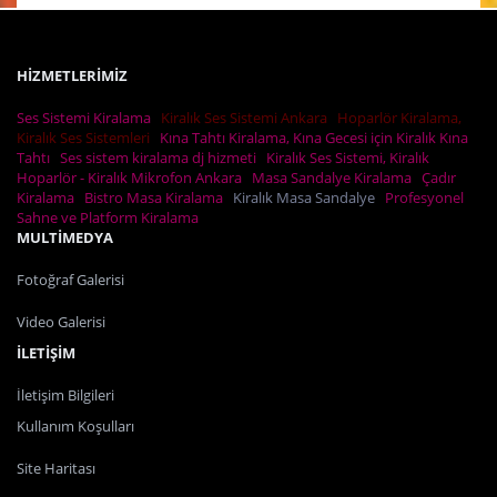
HİZMETLERİMİZ
Ses Sistemi Kiralama
Kiralık Ses Sistemi Ankara
Hoparlör Kiralama,
Kiralık Ses Sistemleri
Kına Tahtı Kiralama, Kına Gecesi için Kiralık Kına
Tahtı
Ses sistem kiralama dj hizmeti
Kiralık Ses Sistemi, Kiralık
Hoparlör - Kiralık Mikrofon Ankara
Masa Sandalye Kiralama
Çadır
Kiralama
Bistro Masa Kiralama
Kiralık Masa Sandalye
Profesyonel
Sahne ve Platform Kiralama
MULTİMEDYA
Fotoğraf Galerisi
Video Galerisi
İLETİŞİM
İletişim Bilgileri
Kullanım Koşulları
Site Haritası