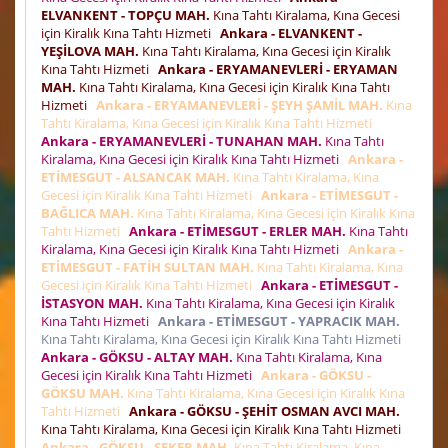
ELVANKENT - TOPÇU MAH.
Kına Tahtı Kiralama, Kına Gecesi
için Kiralık Kına Tahtı Hizmeti
Ankara - ELVANKENT -
YEŞİLOVA MAH.
Kına Tahtı Kiralama, Kına Gecesi için Kiralık
Kına Tahtı Hizmeti
Ankara - ERYAMANEVLERİ - ERYAMAN
MAH.
Kına Tahtı Kiralama, Kına Gecesi için Kiralık Kına Tahtı
Hizmeti
Ankara - ERYAMANEVLERİ - ŞEYH ŞAMİL MAH.
Kına
Tahtı Kiralama, Kına Gecesi için Kiralık Kına Tahtı Hizmeti
Ankara - ERYAMANEVLERİ - TUNAHAN MAH.
Kına Tahtı
Kiralama, Kına Gecesi için Kiralık Kına Tahtı Hizmeti
Ankara -
ETİMESGUT - ALSANCAK MAH.
Kına Tahtı Kiralama, Kına
Gecesi için Kiralık Kına Tahtı Hizmeti
Ankara - ETİMESGUT -
BAĞLICA MAH.
Kına Tahtı Kiralama, Kına Gecesi için Kiralık Kına
Tahtı Hizmeti
Ankara - ETİMESGUT - ERLER MAH.
Kına Tahtı
Kiralama, Kına Gecesi için Kiralık Kına Tahtı Hizmeti
Ankara -
ETİMESGUT - FATİH SULTAN MAH.
Kına Tahtı Kiralama, Kına
Gecesi için Kiralık Kına Tahtı Hizmeti
Ankara - ETİMESGUT -
İSTASYON MAH.
Kına Tahtı Kiralama, Kına Gecesi için Kiralık
Kına Tahtı Hizmeti
Ankara - ETİMESGUT - YAPRACIK MAH.
Kına Tahtı Kiralama, Kına Gecesi için Kiralık Kına Tahtı Hizmeti
Ankara - GÖKSU - ALTAY MAH.
Kına Tahtı Kiralama, Kına
Gecesi için Kiralık Kına Tahtı Hizmeti
Ankara - GÖKSU -
GÖKSU MAH.
Kına Tahtı Kiralama, Kına Gecesi için Kiralık Kına
Tahtı Hizmeti
Ankara - GÖKSU - ŞEHİT OSMAN AVCI MAH.
Kına Tahtı Kiralama, Kına Gecesi için Kiralık Kına Tahtı Hizmeti
Ankara - GÖKSU - ŞEKER MAH.
Kına Tahtı Kiralama, Kına