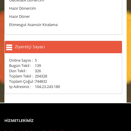
OBURGER Dönercim
Hazır Dönercim
Hazır Döner
Etimesgut Asansör Kiralama
Ziyaretçi Sayacı
Online Sayısı :
5
Bugün Tekil :
139
Dün Tekil :
326
Toplam Tekil :
204328
Toplam Çoğul :
744832
Ip Adresiniz :
104.23.243.180
HİZMETLERİMİZ