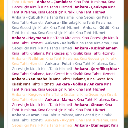
Tahtı Hizmeti
Ankara - Çamlıdere
Kına Tahtı Kiralama, Kına
Gecesi için Kiralık Kına Tahtı Hizmeti
Ankara - Çankaya
Kına
Tahtı Kiralama, Kına Gecesi için Kiralık Kına Tahtı Hizmeti
Ankara - Çubuk
Kına Tahtı Kiralama, Kına Gecesi için Kiralık
Kına Tahtı Hizmeti
Ankara - Elmadağ
Kına Tahtı Kiralama,
Kına Gecesi için Kiralık Kına Tahtı Hizmeti
Ankara - Güdül
Kına
Tahtı Kiralama, Kına Gecesi için Kiralık Kına Tahtı Hizmeti
Ankara - Haymana
Kına Tahtı Kiralama, Kına Gecesi için Kiralık
Kına Tahtı Hizmeti
Ankara - Kalecik
Kına Tahtı Kiralama, Kına
Gecesi için Kiralık Kına Tahtı Hizmeti
Ankara - Kızılcahamam
Kına Tahtı Kiralama, Kına Gecesi için Kiralık Kına Tahtı Hizmeti
Ankara - Nallıhan
Kına Tahtı Kiralama, Kına Gecesi için Kiralık
Kına Tahtı Hizmeti
Ankara - Polatlı
Kına Tahtı Kiralama, Kına
Gecesi için Kiralık Kına Tahtı Hizmeti
Ankara - Şereflikoçhisar
Kına Tahtı Kiralama, Kına Gecesi için Kiralık Kına Tahtı Hizmeti
Ankara - Yenimahalle
Kına Tahtı Kiralama, Kına Gecesi için
Kiralık Kına Tahtı Hizmeti
Ankara - Gölbaşı / Ankara
Kına
Tahtı Kiralama, Kına Gecesi için Kiralık Kına Tahtı Hizmeti
Ankara - Keçiören
Kına Tahtı Kiralama, Kına Gecesi için Kiralık
Kına Tahtı Hizmeti
Ankara - Mamak
Kına Tahtı Kiralama, Kına
Gecesi için Kiralık Kına Tahtı Hizmeti
Ankara - Sincan
Kına
Tahtı Kiralama, Kına Gecesi için Kiralık Kına Tahtı Hizmeti
Ankara - Kazan
Kına Tahtı Kiralama, Kına Gecesi için Kiralık
Kına Tahtı Hizmeti
Ankara - Akyurt
Kına Tahtı Kiralama, Kına
Gecesi için Kiralık Kına Tahtı Hizmeti
Ankara - Etimesgut
Kına