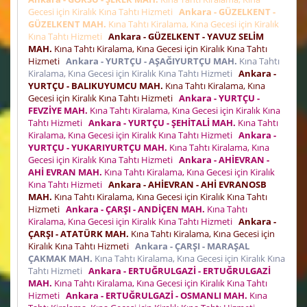
Gecesi için Kiralık Kına Tahtı Hizmeti
Ankara - GÜZELKENT -
GÜZELKENT MAH.
Kına Tahtı Kiralama, Kına Gecesi için Kiralık
Kına Tahtı Hizmeti
Ankara - GÜZELKENT - YAVUZ SELİM
MAH.
Kına Tahtı Kiralama, Kına Gecesi için Kiralık Kına Tahtı
Hizmeti
Ankara - YURTÇU - AŞAĞIYURTÇU MAH.
Kına Tahtı
Kiralama, Kına Gecesi için Kiralık Kına Tahtı Hizmeti
Ankara -
YURTÇU - BALIKUYUMCU MAH.
Kına Tahtı Kiralama, Kına
Gecesi için Kiralık Kına Tahtı Hizmeti
Ankara - YURTÇU -
FEVZİYE MAH.
Kına Tahtı Kiralama, Kına Gecesi için Kiralık Kına
Tahtı Hizmeti
Ankara - YURTÇU - ŞEHİTALİ MAH.
Kına Tahtı
Kiralama, Kına Gecesi için Kiralık Kına Tahtı Hizmeti
Ankara -
YURTÇU - YUKARIYURTÇU MAH.
Kına Tahtı Kiralama, Kına
Gecesi için Kiralık Kına Tahtı Hizmeti
Ankara - AHİEVRAN -
AHİ EVRAN MAH.
Kına Tahtı Kiralama, Kına Gecesi için Kiralık
Kına Tahtı Hizmeti
Ankara - AHİEVRAN - AHİ EVRANOSB
MAH.
Kına Tahtı Kiralama, Kına Gecesi için Kiralık Kına Tahtı
Hizmeti
Ankara - ÇARŞI - ANDİÇEN MAH.
Kına Tahtı
Kiralama, Kına Gecesi için Kiralık Kına Tahtı Hizmeti
Ankara -
ÇARŞI - ATATÜRK MAH.
Kına Tahtı Kiralama, Kına Gecesi için
Kiralık Kına Tahtı Hizmeti
Ankara - ÇARŞI - MARAŞAL
ÇAKMAK MAH.
Kına Tahtı Kiralama, Kına Gecesi için Kiralık Kına
Tahtı Hizmeti
Ankara - ERTUĞRULGAZİ - ERTUĞRULGAZİ
MAH.
Kına Tahtı Kiralama, Kına Gecesi için Kiralık Kına Tahtı
Hizmeti
Ankara - ERTUĞRULGAZİ - OSMANLI MAH.
Kına