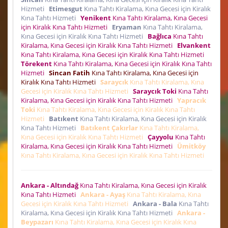
Hizmeti
Etimesgut
Kına Tahtı Kiralama, Kına Gecesi için Kiralık
Kına Tahtı Hizmeti
Yenikent
Kına Tahtı Kiralama, Kına Gecesi
için Kiralık Kına Tahtı Hizmeti
Eryaman
Kına Tahtı Kiralama,
Kına Gecesi için Kiralık Kına Tahtı Hizmeti
Bağlıca
Kına Tahtı
Kiralama, Kına Gecesi için Kiralık Kına Tahtı Hizmeti
Elvankent
Kına Tahtı Kiralama, Kına Gecesi için Kiralık Kına Tahtı Hizmeti
Törekent
Kına Tahtı Kiralama, Kına Gecesi için Kiralık Kına Tahtı
Hizmeti
Sincan Fatih
Kına Tahtı Kiralama, Kına Gecesi için
Kiralık Kına Tahtı Hizmeti
Saraycık
Kına Tahtı Kiralama, Kına
Gecesi için Kiralık Kına Tahtı Hizmeti
Saraycık Toki
Kına Tahtı
Kiralama, Kına Gecesi için Kiralık Kına Tahtı Hizmeti
Yapracık
Toki
Kına Tahtı Kiralama, Kına Gecesi için Kiralık Kına Tahtı
Hizmeti
Batıkent
Kına Tahtı Kiralama, Kına Gecesi için Kiralık
Kına Tahtı Hizmeti
Batıkent Çakırlar
Kına Tahtı Kiralama,
Kına Gecesi için Kiralık Kına Tahtı Hizmeti
Çayyolu
Kına Tahtı
Kiralama, Kına Gecesi için Kiralık Kına Tahtı Hizmeti
Ümitköy
Kına Tahtı Kiralama, Kına Gecesi için Kiralık Kına Tahtı Hizmeti
Ankara - Altındağ
Kına Tahtı Kiralama, Kına Gecesi için Kiralık
Kına Tahtı Hizmeti
Ankara - Ayaş
Kına Tahtı Kiralama, Kına
Gecesi için Kiralık Kına Tahtı Hizmeti
Ankara - Bala
Kına Tahtı
Kiralama, Kına Gecesi için Kiralık Kına Tahtı Hizmeti
Ankara -
Beypazarı
Kına Tahtı Kiralama, Kına Gecesi için Kiralık Kına