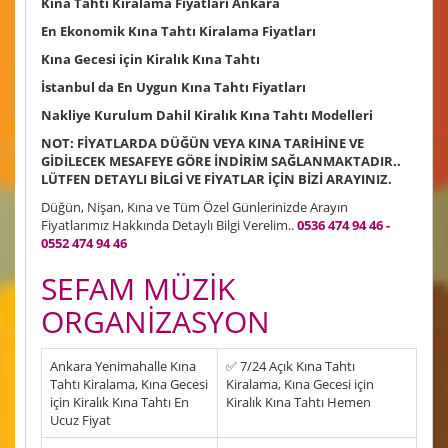
Kına Tahtı Kiralama Fiyatları Ankara
En Ekonomik Kına Tahtı Kiralama Fiyatları
Kına Gecesi için Kiralık Kına Tahtı
İstanbul da En Uygun Kına Tahtı Fiyatları
Nakliye Kurulum Dahil Kiralık Kına Tahtı Modelleri
NOT: FİYATLARDA DÜĞÜN VEYA KINA TARİHİNE VE
GİDİLECEK MESAFEYE GÖRE İNDİRİM SAĞLANMAKTADIR..
LÜTFEN DETAYLI BİLGİ VE FİYATLAR İÇİN BİZİ ARAYINIZ.
Düğün, Nişan, Kına ve Tüm Özel Günlerinizde Arayın
Fiyatlarımız Hakkında Detaylı Bilgi Verelim..
0536 474 94 46 -
0552 474 94 46
SEFAM MÜZİK
ORGANİZASYON
Ankara Yenimahalle Kına
✅ 7/24 Açık Kına Tahtı
Tahtı Kiralama, Kına Gecesi
Kiralama, Kına Gecesi için
için Kiralık Kına Tahtı En
Kiralık Kına Tahtı Hemen
Ucuz Fiyat