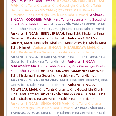
için Kiralık Kına Tahtı Hizmeti
Ankara - SİNCAN - BEYOBASI
MAH.
Kına Tahtı Kiralama, Kına Gecesi için Kiralık Kına Tahtı
Hizmeti
Ankara - SİNCAN - ÇİÇEKTEPE MAH.
Kına Tahtı
Kiralama, Kına Gecesi için Kiralık Kına Tahtı Hizmeti
Ankara -
SİNCAN - ÇOKÖREN MAH.
Kına Tahtı Kiralama, Kına Gecesi için
Kiralık Kına Tahtı Hizmeti
Ankara - SİNCAN - ERKEKSU MAH.
Kına Tahtı Kiralama, Kına Gecesi için Kiralık Kına Tahtı Hizmeti
Ankara - SİNCAN - ESENLER MAH.
Kına Tahtı Kiralama, Kına
Gecesi için Kiralık Kına Tahtı Hizmeti
Ankara - SİNCAN -
GİRMEÇ MAH.
Kına Tahtı Kiralama, Kına Gecesi için Kiralık Kına
Tahtı Hizmeti
Ankara - SİNCAN - HİSARLIKAYA MAH.
Kına
Tahtı Kiralama, Kına Gecesi için Kiralık Kına Tahtı Hizmeti
Ankara - SİNCAN - KESİKTAŞ MAH.
Kına Tahtı Kiralama, Kına
Gecesi için Kiralık Kına Tahtı Hizmeti
Ankara - SİNCAN -
MALAZGİRT MAH.
Kına Tahtı Kiralama, Kına Gecesi için Kiralık
Kına Tahtı Hizmeti
Ankara - SİNCAN - OSMANİYE MAH.
Kına
Tahtı Kiralama, Kına Gecesi için Kiralık Kına Tahtı Hizmeti
Ankara - SİNCAN - PINARBAŞI MAH.
Kına Tahtı Kiralama, Kına
Gecesi için Kiralık Kına Tahtı Hizmeti
Ankara - SİNCAN -
POLATLAR MAH.
Kına Tahtı Kiralama, Kına Gecesi için Kiralık
Kına Tahtı Hizmeti
Ankara - SİNCAN - SARAYCIK MAH.
Kına
Tahtı Kiralama, Kına Gecesi için Kiralık Kına Tahtı Hizmeti
Ankara - SİNCAN - SİNCANOSB MAH.
Kına Tahtı Kiralama,
Kına Gecesi için Kiralık Kına Tahtı Hizmeti
Ankara - SİNCAN -
TANDOĞAN MAH.
Kına Tahtı Kiralama, Kına Gecesi için Kiralık