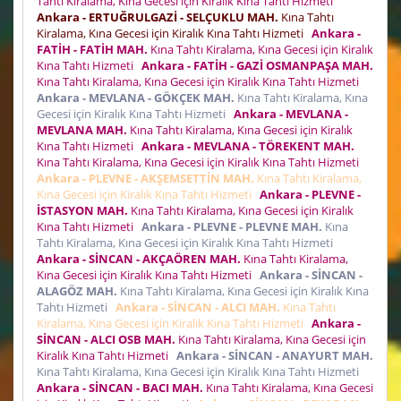
Tahtı Kiralama, Kına Gecesi için Kiralık Kına Tahtı Hizmeti
Ankara - ERTUĞRULGAZİ - SELÇUKLU MAH.
Kına Tahtı
Kiralama, Kına Gecesi için Kiralık Kına Tahtı Hizmeti
Ankara -
FATİH - FATİH MAH.
Kına Tahtı Kiralama, Kına Gecesi için Kiralık
Kına Tahtı Hizmeti
Ankara - FATİH - GAZİ OSMANPAŞA MAH.
Kına Tahtı Kiralama, Kına Gecesi için Kiralık Kına Tahtı Hizmeti
Ankara - MEVLANA - GÖKÇEK MAH.
Kına Tahtı Kiralama, Kına
Gecesi için Kiralık Kına Tahtı Hizmeti
Ankara - MEVLANA -
MEVLANA MAH.
Kına Tahtı Kiralama, Kına Gecesi için Kiralık
Kına Tahtı Hizmeti
Ankara - MEVLANA - TÖREKENT MAH.
Kına Tahtı Kiralama, Kına Gecesi için Kiralık Kına Tahtı Hizmeti
Ankara - PLEVNE - AKŞEMSETTİN MAH.
Kına Tahtı Kiralama,
Kına Gecesi için Kiralık Kına Tahtı Hizmeti
Ankara - PLEVNE -
İSTASYON MAH.
Kına Tahtı Kiralama, Kına Gecesi için Kiralık
Kına Tahtı Hizmeti
Ankara - PLEVNE - PLEVNE MAH.
Kına
Tahtı Kiralama, Kına Gecesi için Kiralık Kına Tahtı Hizmeti
Ankara - SİNCAN - AKÇAÖREN MAH.
Kına Tahtı Kiralama,
Kına Gecesi için Kiralık Kına Tahtı Hizmeti
Ankara - SİNCAN -
ALAGÖZ MAH.
Kına Tahtı Kiralama, Kına Gecesi için Kiralık Kına
Tahtı Hizmeti
Ankara - SİNCAN - ALCI MAH.
Kına Tahtı
Kiralama, Kına Gecesi için Kiralık Kına Tahtı Hizmeti
Ankara -
SİNCAN - ALCI OSB MAH.
Kına Tahtı Kiralama, Kına Gecesi için
Kiralık Kına Tahtı Hizmeti
Ankara - SİNCAN - ANAYURT MAH.
Kına Tahtı Kiralama, Kına Gecesi için Kiralık Kına Tahtı Hizmeti
Ankara - SİNCAN - BACI MAH.
Kına Tahtı Kiralama, Kına Gecesi