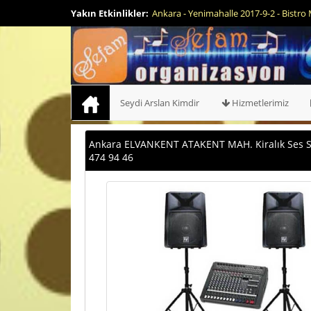
Yakın Etkinlikler:
Ankara - Kazan 2017-2-16 - Bistro Masa
Seydi Arslan Kimdir
Hizmetlerimiz
Ankara ELVANKENT ATAKENT MAH. Kiralık Ses Sist
474 94 46