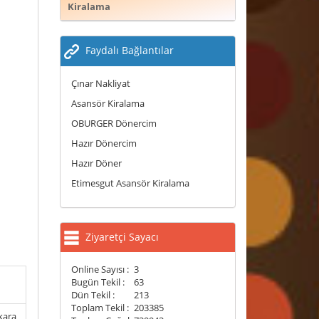
Kiralama
Faydalı Bağlantılar
Çınar Nakliyat
Asansör Kiralama
OBURGER Dönercim
Hazır Dönercim
Hazır Döner
Etimesgut Asansör Kiralama
Ziyaretçi Sayacı
Online Sayısı :
3
Bugün Tekil :
63
Dün Tekil :
213
Toplam Tekil :
203385
nkara