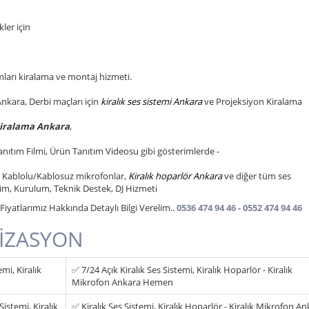
ler için
ları kiralama ve montaj hizmeti.
Ankara, Derbi maçları için
kiralık ses sistemi Ankara
ve Projeksiyon Kiralama
kiralama Ankara
,
Tanıtım Filmi, Ürün Tanıtım Videosu gibi gösterimlerde -
r, Kablolu/Kablosuz mikrofonlar,
Kiralık hoparlör Ankara
ve diğer tüm ses
im, Kurulum, Teknik Destek, DJ Hizmeti
iyatlarımız Hakkında Detaylı Bilgi Verelim..
0536 474 94 46 - 0552 474 94 46
İZASYON
i, Kiralık
✅ 7/24 Açık Kiralık Ses Sistemi, Kiralık Hoparlör - Kiralık
Mikrofon Ankara Hemen
stemi, Kiralık
✅ Kiralık Ses Sistemi, Kiralık Hoparlör - Kiralık Mikrofon A