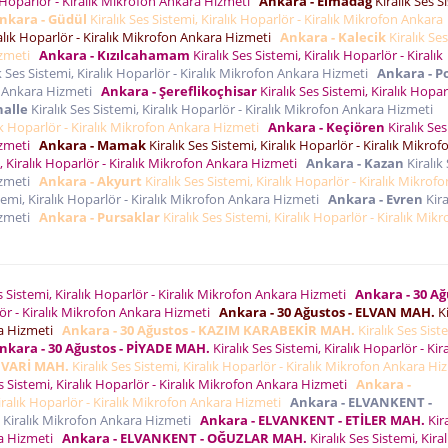
ık Hoparlör - Kiralık Mikrofon Ankara Hizmeti
Ankara - Elmadağ
Kiralık Ses S
nkara - Güdül
Kiralık Ses Sistemi, Kiralık Hoparlör - Kiralık Mikrofon Ankara
ralık Hoparlör - Kiralık Mikrofon Ankara Hizmeti
Ankara - Kalecik
Kiralık Ses
Hizmeti
Ankara - Kızılcahamam
Kiralık Ses Sistemi, Kiralık Hoparlör - Kiralık
k Ses Sistemi, Kiralık Hoparlör - Kiralık Mikrofon Ankara Hizmeti
Ankara - Po
fon Ankara Hizmeti
Ankara - Şereflikoçhisar
Kiralık Ses Sistemi, Kiralık Hopar
alle
Kiralık Ses Sistemi, Kiralık Hoparlör - Kiralık Mikrofon Ankara Hizmeti
lık Hoparlör - Kiralık Mikrofon Ankara Hizmeti
Ankara - Keçiören
Kiralık Ses
Hizmeti
Ankara - Mamak
Kiralık Ses Sistemi, Kiralık Hoparlör - Kiralık Mikrof
i, Kiralık Hoparlör - Kiralık Mikrofon Ankara Hizmeti
Ankara - Kazan
Kiralık
Hizmeti
Ankara - Akyurt
Kiralık Ses Sistemi, Kiralık Hoparlör - Kiralık Mikrofo
stemi, Kiralık Hoparlör - Kiralık Mikrofon Ankara Hizmeti
Ankara - Evren
Kira
Hizmeti
Ankara - Pursaklar
Kiralık Ses Sistemi, Kiralık Hoparlör - Kiralık Mik
s Sistemi, Kiralık Hoparlör - Kiralık Mikrofon Ankara Hizmeti
Ankara - 30 Ağ
rlör - Kiralık Mikrofon Ankara Hizmeti
Ankara - 30 Ağustos - ELVAN MAH.
Ki
ara Hizmeti
Ankara - 30 Ağustos - KAZIM KARABEKİR MAH.
Kiralık Ses Sist
nkara - 30 Ağustos - PİYADE MAH.
Kiralık Ses Sistemi, Kiralık Hoparlör - Kira
SÜVARİ MAH.
Kiralık Ses Sistemi, Kiralık Hoparlör - Kiralık Mikrofon Ankara H
s Sistemi, Kiralık Hoparlör - Kiralık Mikrofon Ankara Hizmeti
Ankara -
Kiralık Hoparlör - Kiralık Mikrofon Ankara Hizmeti
Ankara - ELVANKENT -
r - Kiralık Mikrofon Ankara Hizmeti
Ankara - ELVANKENT - ETİLER MAH.
Kira
ara Hizmeti
Ankara - ELVANKENT - OĞUZLAR MAH.
Kiralık Ses Sistemi, Kiral