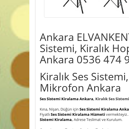
Ankara ELVANKENT
Sistemi, Kiralık Ho
Ankara 0536 474 9
Kiralık Ses Sistemi,
Mikrofon Ankara
Ses Sistemi Kiralama Ankara
, Kiralık Ses Siste
Kına, Nişan, Düğün için
Ses Sistemi Kiralama Ank
Fiyatlı
Ses Sistemi Kiralama Hizmeti
vermekteyiz. A
Sistemi Kiralama
,
Adrese Teslimat ve Kurulum.