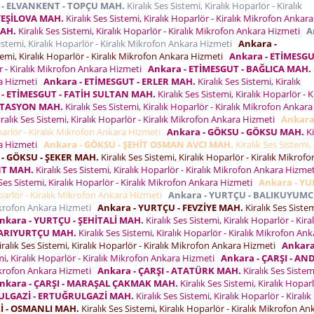
 - ELVANKENT - TOPÇU MAH.
Kiralık Ses Sistemi, Kiralık Hoparlör - Kiralık
YEŞİLOVA MAH.
Kiralık Ses Sistemi, Kiralık Hoparlör - Kiralık Mikrofon Ankara
MAH.
Kiralık Ses Sistemi, Kiralık Hoparlör - Kiralık Mikrofon Ankara Hizmeti
A
Sistemi, Kiralık Hoparlör - Kiralık Mikrofon Ankara Hizmeti
Ankara -
temi, Kiralık Hoparlör - Kiralık Mikrofon Ankara Hizmeti
Ankara - ETİMESGU
ör - Kiralık Mikrofon Ankara Hizmeti
Ankara - ETİMESGUT - BAĞLICA MAH.
ara Hizmeti
Ankara - ETİMESGUT - ERLER MAH.
Kiralık Ses Sistemi, Kiralık
 - ETİMESGUT - FATİH SULTAN MAH.
Kiralık Ses Sistemi, Kiralık Hoparlör - K
İSTASYON MAH.
Kiralık Ses Sistemi, Kiralık Hoparlör - Kiralık Mikrofon Ankara
ralık Ses Sistemi, Kiralık Hoparlör - Kiralık Mikrofon Ankara Hizmeti
Ankara
oparlör - Kiralık Mikrofon Ankara Hizmeti
Ankara - GÖKSU - GÖKSU MAH.
Ki
ara Hizmeti
Ankara - GÖKSU - ŞEHİT OSMAN AVCI MAH.
Kiralık Ses Sistemi, 
 - GÖKSU - ŞEKER MAH.
Kiralık Ses Sistemi, Kiralık Hoparlör - Kiralık Mikrofo
NT MAH.
Kiralık Ses Sistemi, Kiralık Hoparlör - Kiralık Mikrofon Ankara Hizme
 Ses Sistemi, Kiralık Hoparlör - Kiralık Mikrofon Ankara Hizmeti
Ankara - Y
oparlör - Kiralık Mikrofon Ankara Hizmeti
Ankara - YURTÇU - BALIKUYUM
 Mikrofon Ankara Hizmeti
Ankara - YURTÇU - FEVZİYE MAH.
Kiralık Ses Sistem
nkara - YURTÇU - ŞEHİTALİ MAH.
Kiralık Ses Sistemi, Kiralık Hoparlör - Kiral
KARIYURTÇU MAH.
Kiralık Ses Sistemi, Kiralık Hoparlör - Kiralık Mikrofon An
ralık Ses Sistemi, Kiralık Hoparlör - Kiralık Mikrofon Ankara Hizmeti
Ankara
mi, Kiralık Hoparlör - Kiralık Mikrofon Ankara Hizmeti
Ankara - ÇARŞI - AN
 Mikrofon Ankara Hizmeti
Ankara - ÇARŞI - ATATÜRK MAH.
Kiralık Ses Sistem
nkara - ÇARŞI - MARAŞAL ÇAKMAK MAH.
Kiralık Ses Sistemi, Kiralık Hoparl
ULGAZİ - ERTUĞRULGAZİ MAH.
Kiralık Ses Sistemi, Kiralık Hoparlör - Kiralık
İ - OSMANLI MAH.
Kiralık Ses Sistemi, Kiralık Hoparlör - Kiralık Mikrofon An