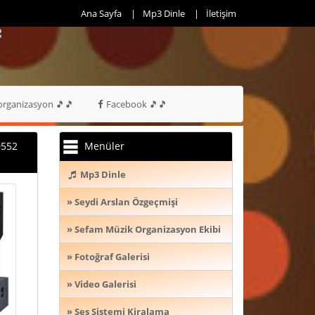
Ana Sayfa
Mp3 Dinle
İletişim
rganizasyon 🎵🎵
Facebook 🎵🎵
0552
Menüler
Mp3 Dinle
» Seydi Arslan Özgeçmişi
» Sefam Müzik Organizasyon Ekibi
» Fotoğraf Galerisi
» Video Galerisi
» Ses Sistemi Kiralama