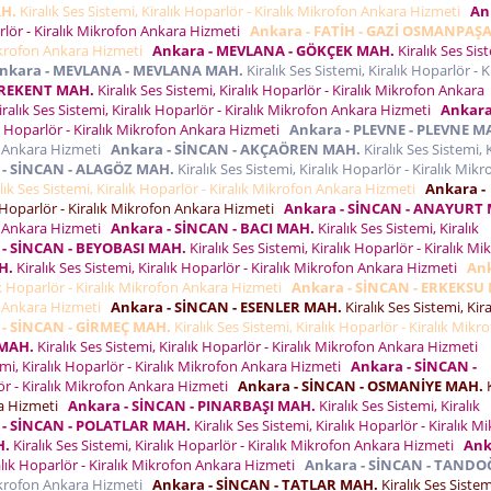
AH.
Kiralık Ses Sistemi, Kiralık Hoparlör - Kiralık Mikrofon Ankara Hizmeti
An
arlör - Kiralık Mikrofon Ankara Hizmeti
Ankara - FATİH - GAZİ OSMANPAŞ
 Mikrofon Ankara Hizmeti
Ankara - MEVLANA - GÖKÇEK MAH.
Kiralık Ses Sis
nkara - MEVLANA - MEVLANA MAH.
Kiralık Ses Sistemi, Kiralık Hoparlör - K
ÖREKENT MAH.
Kiralık Ses Sistemi, Kiralık Hoparlör - Kiralık Mikrofon Ankara
ralık Ses Sistemi, Kiralık Hoparlör - Kiralık Mikrofon Ankara Hizmeti
Ankara
lık Hoparlör - Kiralık Mikrofon Ankara Hizmeti
Ankara - PLEVNE - PLEVNE M
fon Ankara Hizmeti
Ankara - SİNCAN - AKÇAÖREN MAH.
Kiralık Ses Sistemi, K
 - SİNCAN - ALAGÖZ MAH.
Kiralık Ses Sistemi, Kiralık Hoparlör - Kiralık Mikr
lık Ses Sistemi, Kiralık Hoparlör - Kiralık Mikrofon Ankara Hizmeti
Ankara -
ık Hoparlör - Kiralık Mikrofon Ankara Hizmeti
Ankara - SİNCAN - ANAYURT
fon Ankara Hizmeti
Ankara - SİNCAN - BACI MAH.
Kiralık Ses Sistemi, Kiralık
 - SİNCAN - BEYOBASI MAH.
Kiralık Ses Sistemi, Kiralık Hoparlör - Kiralık Mi
H.
Kiralık Ses Sistemi, Kiralık Hoparlör - Kiralık Mikrofon Ankara Hizmeti
Ank
lık Hoparlör - Kiralık Mikrofon Ankara Hizmeti
Ankara - SİNCAN - ERKEKSU
fon Ankara Hizmeti
Ankara - SİNCAN - ESENLER MAH.
Kiralık Ses Sistemi, Kira
 - SİNCAN - GİRMEÇ MAH.
Kiralık Ses Sistemi, Kiralık Hoparlör - Kiralık Mikr
 MAH.
Kiralık Ses Sistemi, Kiralık Hoparlör - Kiralık Mikrofon Ankara Hizmeti
emi, Kiralık Hoparlör - Kiralık Mikrofon Ankara Hizmeti
Ankara - SİNCAN -
lör - Kiralık Mikrofon Ankara Hizmeti
Ankara - SİNCAN - OSMANİYE MAH.
K
ara Hizmeti
Ankara - SİNCAN - PINARBAŞI MAH.
Kiralık Ses Sistemi, Kiralık
 - SİNCAN - POLATLAR MAH.
Kiralık Ses Sistemi, Kiralık Hoparlör - Kiralık M
H.
Kiralık Ses Sistemi, Kiralık Hoparlör - Kiralık Mikrofon Ankara Hizmeti
Ank
ralık Hoparlör - Kiralık Mikrofon Ankara Hizmeti
Ankara - SİNCAN - TAND
 Mikrofon Ankara Hizmeti
Ankara - SİNCAN - TATLAR MAH.
Kiralık Ses Sistem