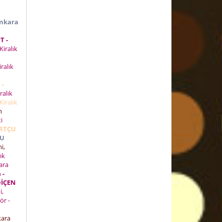
nkara
T -
Kiralık
iralık
 -
ralık
Kiralık
n
ti
URTÇU
CU
i,
ık
kara
 -
DİÇEN
i,
ör -
kara