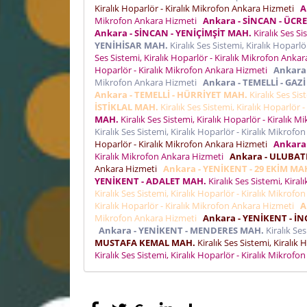
Kiralık Hoparlör - Kiralık Mikrofon Ankara Hizmeti
A
Mikrofon Ankara Hizmeti
Ankara - SİNCAN - ÜCR
Ankara - SİNCAN - YENİÇİMŞİT MAH.
Kiralık Ses S
YENİHİSAR MAH.
Kiralık Ses Sistemi, Kiralık Hoparl
Ses Sistemi, Kiralık Hoparlör - Kiralık Mikrofon Ank
Hoparlör - Kiralık Mikrofon Ankara Hizmeti
Ankara
Mikrofon Ankara Hizmeti
Ankara - TEMELLİ - GAZ
Ankara - TEMELLİ - HÜRRİYET MAH.
Kiralık Ses Sis
İSTİKLAL MAH.
Kiralık Ses Sistemi, Kiralık Hoparlör
MAH.
Kiralık Ses Sistemi, Kiralık Hoparlör - Kiralık
Kiralık Ses Sistemi, Kiralık Hoparlör - Kiralık Mikro
Hoparlör - Kiralık Mikrofon Ankara Hizmeti
Ankara
Kiralık Mikrofon Ankara Hizmeti
Ankara - ULUBAT
Ankara Hizmeti
Ankara - YENİKENT - 29 EKİM MA
YENİKENT - ADALET MAH.
Kiralık Ses Sistemi, Kira
Kiralık Ses Sistemi, Kiralık Hoparlör - Kiralık Mikro
Kiralık Hoparlör - Kiralık Mikrofon Ankara Hizmeti
A
Mikrofon Ankara Hizmeti
Ankara - YENİKENT - İN
Ankara - YENİKENT - MENDERES MAH.
Kiralık Se
MUSTAFA KEMAL MAH.
Kiralık Ses Sistemi, Kiralık
Kiralık Ses Sistemi, Kiralık Hoparlör - Kiralık Mikro