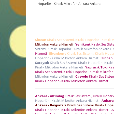
Hoparlör - Kiralık Mikrofon Ankara Ankara
Sincan
Kiralık Ses Sistemi, Kiralık Hoparlör - Kiral
Mikrofon Ankara Hizmeti
Yenikent
Kiralık Ses Sis
Sistemi, Kiralık Hoparlör - Kiralık Mikrofon Ankara 
Hizmeti
Elvankent
Kiralık Ses Sistemi, Kiralık Hop
Hoparlör - Kiralık Mikrofon Ankara Hizmeti
Sincan 
Saraycık
Kiralık Ses Sistemi, Kiralık Hoparlör - Kira
Kiralık Mikrofon Ankara Hizmeti
Yapracık Toki
Kira
Kiralık Ses Sistemi, Kiralık Hoparlör - Kiralık Mikro
Mikrofon Ankara Hizmeti
Çayyolu
Kiralık Ses Siste
Kiralık Hoparlör - Kiralık Mikrofon Ankara Hizmeti
Ankara - Altındağ
Kiralık Ses Sistemi, Kiralık Hopar
Hoparlör - Kiralık Mikrofon Ankara Hizmeti
Ankara 
Ankara - Beypazarı
Kiralık Ses Sistemi, Kiralık Hop
Kiralık Hoparlör - Kiralık Mikrofon Ankara Hizmeti
A