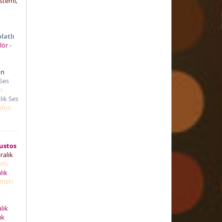
istemi,
latlı
lör -
on
 Ses
n
lık Ses
rofon
ustos
ralık
emi,
lık
izmeti
lık
ık