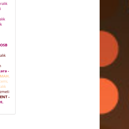
ralık
ti
alık
ık
 OSB
alık
n
ara -
 MAH.
stemi,
alık
izmeti
ENT -
H.