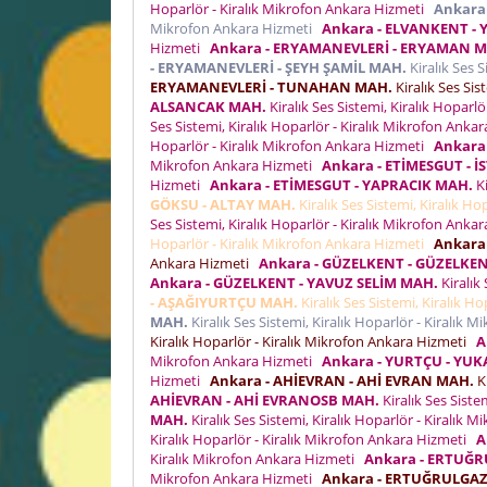
Hoparlör - Kiralık Mikrofon Ankara Hizmeti
Ankara
Mikrofon Ankara Hizmeti
Ankara - ELVANKENT - 
Hizmeti
Ankara - ERYAMANEVLERİ - ERYAMAN 
- ERYAMANEVLERİ - ŞEYH ŞAMİL MAH.
Kiralık Ses 
ERYAMANEVLERİ - TUNAHAN MAH.
Kiralık Ses Sis
ALSANCAK MAH.
Kiralık Ses Sistemi, Kiralık Hoparl
Ses Sistemi, Kiralık Hoparlör - Kiralık Mikrofon Ank
Hoparlör - Kiralık Mikrofon Ankara Hizmeti
Ankara
Mikrofon Ankara Hizmeti
Ankara - ETİMESGUT - 
Hizmeti
Ankara - ETİMESGUT - YAPRACIK MAH.
Ki
GÖKSU - ALTAY MAH.
Kiralık Ses Sistemi, Kiralık H
Ses Sistemi, Kiralık Hoparlör - Kiralık Mikrofon Ank
Hoparlör - Kiralık Mikrofon Ankara Hizmeti
Ankara
Ankara Hizmeti
Ankara - GÜZELKENT - GÜZELKE
Ankara - GÜZELKENT - YAVUZ SELİM MAH.
Kiralık
- AŞAĞIYURTÇU MAH.
Kiralık Ses Sistemi, Kiralık H
MAH.
Kiralık Ses Sistemi, Kiralık Hoparlör - Kiralık
Kiralık Hoparlör - Kiralık Mikrofon Ankara Hizmeti
A
Mikrofon Ankara Hizmeti
Ankara - YURTÇU - YU
Hizmeti
Ankara - AHİEVRAN - AHİ EVRAN MAH.
Ki
AHİEVRAN - AHİ EVRANOSB MAH.
Kiralık Ses Siste
MAH.
Kiralık Ses Sistemi, Kiralık Hoparlör - Kiralık
Kiralık Hoparlör - Kiralık Mikrofon Ankara Hizmeti
A
Kiralık Mikrofon Ankara Hizmeti
Ankara - ERTUĞR
Mikrofon Ankara Hizmeti
Ankara - ERTUĞRULGAZ