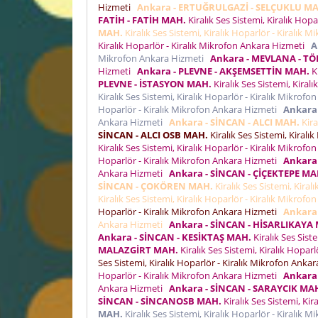
Hizmeti
Ankara - ERTUĞRULGAZİ - SELÇUKLU M
FATİH - FATİH MAH.
Kiralık Ses Sistemi, Kiralık Hop
MAH.
Kiralık Ses Sistemi, Kiralık Hoparlör - Kiralık
Kiralık Hoparlör - Kiralık Mikrofon Ankara Hizmeti
A
Mikrofon Ankara Hizmeti
Ankara - MEVLANA - T
Hizmeti
Ankara - PLEVNE - AKŞEMSETTİN MAH.
Ki
PLEVNE - İSTASYON MAH.
Kiralık Ses Sistemi, Kira
Kiralık Ses Sistemi, Kiralık Hoparlör - Kiralık Mikro
Hoparlör - Kiralık Mikrofon Ankara Hizmeti
Ankara
Ankara Hizmeti
Ankara - SİNCAN - ALCI MAH.
Kira
SİNCAN - ALCI OSB MAH.
Kiralık Ses Sistemi, Kiral
Kiralık Ses Sistemi, Kiralık Hoparlör - Kiralık Mikro
Hoparlör - Kiralık Mikrofon Ankara Hizmeti
Ankara
Ankara Hizmeti
Ankara - SİNCAN - ÇİÇEKTEPE MA
SİNCAN - ÇOKÖREN MAH.
Kiralık Ses Sistemi, Kira
Kiralık Ses Sistemi, Kiralık Hoparlör - Kiralık Mikro
Hoparlör - Kiralık Mikrofon Ankara Hizmeti
Ankara
Ankara Hizmeti
Ankara - SİNCAN - HİSARLIKAYA
Ankara - SİNCAN - KESİKTAŞ MAH.
Kiralık Ses Sist
MALAZGİRT MAH.
Kiralık Ses Sistemi, Kiralık Hopar
Ses Sistemi, Kiralık Hoparlör - Kiralık Mikrofon Ank
Hoparlör - Kiralık Mikrofon Ankara Hizmeti
Ankara
Ankara Hizmeti
Ankara - SİNCAN - SARAYCIK MA
SİNCAN - SİNCANOSB MAH.
Kiralık Ses Sistemi, Ki
MAH.
Kiralık Ses Sistemi, Kiralık Hoparlör - Kiralık