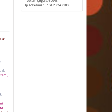
Toplam Çoğul :
739943
Ip Adresiniz :
104.23.243.180
alık
r -
alık
stemi,
ık
i
mi,
ara