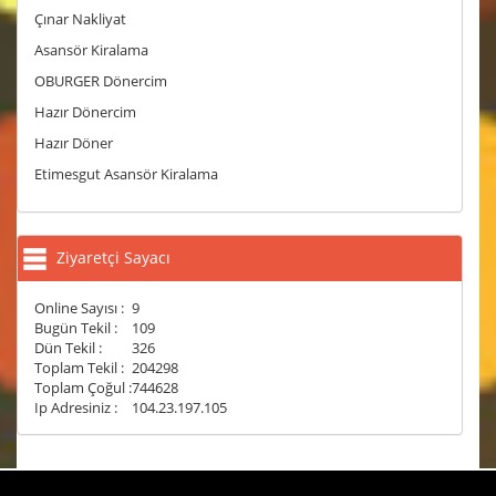
Çınar Nakliyat
Asansör Kiralama
OBURGER Dönercim
Hazır Dönercim
Hazır Döner
Etimesgut Asansör Kiralama
Ziyaretçi Sayacı
Online Sayısı :
9
Bugün Tekil :
109
Dün Tekil :
326
Toplam Tekil :
204298
Toplam Çoğul :
744628
Ip Adresiniz :
104.23.197.105