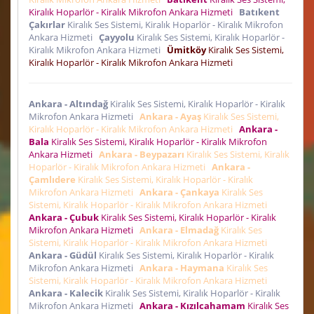
Kiralık Hoparlör - Kiralık Mikrofon Ankara Hizmeti
Batıkent
Çakırlar
Kiralık Ses Sistemi, Kiralık Hoparlör - Kiralık Mikrofon
Ankara Hizmeti
Çayyolu
Kiralık Ses Sistemi, Kiralık Hoparlör -
Kiralık Mikrofon Ankara Hizmeti
Ümitköy
Kiralık Ses Sistemi,
Kiralık Hoparlör - Kiralık Mikrofon Ankara Hizmeti
Ankara - Altındağ
Kiralık Ses Sistemi, Kiralık Hoparlör - Kiralık
Mikrofon Ankara Hizmeti
Ankara - Ayaş
Kiralık Ses Sistemi,
Kiralık Hoparlör - Kiralık Mikrofon Ankara Hizmeti
Ankara -
Bala
Kiralık Ses Sistemi, Kiralık Hoparlör - Kiralık Mikrofon
Ankara Hizmeti
Ankara - Beypazarı
Kiralık Ses Sistemi, Kiralık
Hoparlör - Kiralık Mikrofon Ankara Hizmeti
Ankara -
Çamlıdere
Kiralık Ses Sistemi, Kiralık Hoparlör - Kiralık
Mikrofon Ankara Hizmeti
Ankara - Çankaya
Kiralık Ses
Sistemi, Kiralık Hoparlör - Kiralık Mikrofon Ankara Hizmeti
Ankara - Çubuk
Kiralık Ses Sistemi, Kiralık Hoparlör - Kiralık
Mikrofon Ankara Hizmeti
Ankara - Elmadağ
Kiralık Ses
Sistemi, Kiralık Hoparlör - Kiralık Mikrofon Ankara Hizmeti
Ankara - Güdül
Kiralık Ses Sistemi, Kiralık Hoparlör - Kiralık
Mikrofon Ankara Hizmeti
Ankara - Haymana
Kiralık Ses
Sistemi, Kiralık Hoparlör - Kiralık Mikrofon Ankara Hizmeti
Ankara - Kalecik
Kiralık Ses Sistemi, Kiralık Hoparlör - Kiralık
Mikrofon Ankara Hizmeti
Ankara - Kızılcahamam
Kiralık Ses