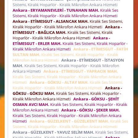
Sistemi, Kiralık Hoparlör - Kiralık Mikrofon Ankara Hizmeti
Ankara - ERYAMANEVLERİ - TUNAHAN MAH.
Kiralık Ses
Sistemi, Kiralık Hoparlör - Kiralık Mikrofon Ankara Hizmeti
Ankara - ETİMESGUT - ALSANCAK MAH.
Kiralık Ses Sistemi,
Kiralık Hoparlör - Kiralık Mikrofon Ankara Hizmeti
Ankara -
ETİMESGUT - BAĞLICA MAH.
Kiralık Ses Sistemi, Kiralık
Hoparlör - Kiralık Mikrofon Ankara Hizmeti
Ankara -
ETİMESGUT - ERLER MAH.
Kiralık Ses Sistemi, Kiralık Hoparlör -
Kiralık Mikrofon Ankara Hizmeti
Ankara - ETİMESGUT - FATİH
SULTAN MAH.
Kiralık Ses Sistemi, Kiralık Hoparlör - Kiralık
Mikrofon Ankara Hizmeti
Ankara - ETİMESGUT - İSTASYON
MAH.
Kiralık Ses Sistemi, Kiralık Hoparlör - Kiralık Mikrofon
Ankara Hizmeti
Ankara - ETİMESGUT - YAPRACIK MAH.
Kiralık Ses Sistemi, Kiralık Hoparlör - Kiralık Mikrofon Ankara
Hizmeti
Ankara - GÖKSU - ALTAY MAH.
Kiralık Ses Sistemi,
Kiralık Hoparlör - Kiralık Mikrofon Ankara Hizmeti
Ankara -
GÖKSU - GÖKSU MAH.
Kiralık Ses Sistemi, Kiralık Hoparlör -
Kiralık Mikrofon Ankara Hizmeti
Ankara - GÖKSU - ŞEHİT
OSMAN AVCI MAH.
Kiralık Ses Sistemi, Kiralık Hoparlör - Kiralık
Mikrofon Ankara Hizmeti
Ankara - GÖKSU - ŞEKER MAH.
Kiralık Ses Sistemi, Kiralık Hoparlör - Kiralık Mikrofon Ankara
Hizmeti
Ankara - GÜZELKENT - GÜZELKENT MAH.
Kiralık Ses
Sistemi, Kiralık Hoparlör - Kiralık Mikrofon Ankara Hizmeti
Ankara - GÜZELKENT - YAVUZ SELİM MAH.
Kiralık Ses Sistemi,
Kiralık Hoparlör - Kiralık Mikrofon Ankara Hizmeti
Ankara -