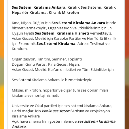
Ses Sistemi Kiralama Ankara
, Kiralık Ses Sistemi, Kiralık
Hoparlör Kiralama, Kiralık Mikrofon
Kına, Nişan, Düğün için
Ses Sistemi Kiralama Ankara
içinde
hizmet vermekteyiz., Organizasyon ve Etkinlikleriniz için En
Uygun Fiyatlı
Ses Sistemi Kiralama Hizmeti
vermekteyiz.
Asker Gecesi, Mevlid için Karaoke Partiler ve Her Türlü Etkinlik
için Ekonomik
Ses Sistemi Kiralama
,
Adrese Teslimat ve
Kurulum.
Organizasyon, Tanıtım, Seminer, Toplantı,
Doğum Günü Partisi, Kına Gecesi, Nişan,
Asker Gecesi, Mevlid, Kur'an dinletileri ve Tüm Etkinlikler için
Ses Sistemi
Kiralama Ankara ile hizmetinizdeyiz.
Mikser, mikrofon, hoparlör ve diğer tüm ses donanımları
kiralama ve montaj hizmeti.
Üniversite ve Okul partileri için ses sistemi kiralama Ankara,
Derbi maçları için
kiralık ses sistemi Ankara
ve Projeksiyon
Kiralama Ankara,
Açık hava sinema film gösterimlerinde
ses sistemi kiralama
Ankara
,