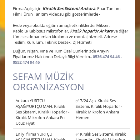
Firma Açılışı için
Kiralık Ses Sistemi Ankara
, Fuar Tanıtım
Filmi, Ürün Tanıtım Videosu gibi gösterimlerde -
Evde veya okulda eğitim amaçlı etkinliklerde, Mikser,
Kablolu/Kablosuz mikrofonlar,
Kiralık hoparlör Ankara
ve diğer
tüm ses donanımları kiralama ve montaj hizmeti. Adrese
Teslim, Kurulum, Teknik Destek, DJ Hizmeti
Düğün, Nişan, Kına ve Tüm Özel Günlerinizde Arayın
Fiyatlarımız Hakkında Detaylı Bilgi Verelim..
0536 474 94 46 -
0552 474 94 46
SEFAM MÜZİK
ORGANİZASYON
Ankara YURTÇU
✅ 7/24 Açık Kiralık Ses
AŞAĞIYURTÇU MAH. Kiralık
Sistemi, Kiralık Hoparlör -
Ses Sistemi, Kiralık Hoparlör -
Kiralık Mikrofon Ankara
Kiralık Mikrofon Ankara En
Hemen
Ucuz Fiyat
En iyi firma YURTÇU
✅ Kiralık Ses Sistemi, Kiralık
AŞAĞIYURTÇU MAH. Kiralık
Hoparlör - Kiralık Mikrofon