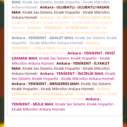
MAH.
Kiralık Ses Sistemi, Kiralık Hoparlör - Kiralık Mikrofon
Ankara Hizmeti
Ankara - ULUBATLI - ULUBATLI HASAN
MAH.
Kiralık Ses Sistemi, Kiralık Hoparlör - Kiralık Mikrofon
Ankara Hizmeti
Ankara - ULUBATLI - YUNUS EMRE MAH.
Kiralık Ses Sistemi, Kiralık Hoparlör - Kiralık Mikrofon Ankara
Hizmeti
Ankara - YENİKENT - 29 EKİM MAH.
Kiralık Ses
Sistemi, Kiralık Hoparlör - Kiralık Mikrofon Ankara Hizmeti
Ankara - YENİKENT - ADALET MAH.
Kiralık Ses Sistemi, Kiralık
Hoparlör - Kiralık Mikrofon Ankara Hizmeti
Ankara -
YENİKENT - ÇOĞLU MAH.
Kiralık Ses Sistemi, Kiralık Hoparlör -
Kiralık Mikrofon Ankara Hizmeti
Ankara - YENİKENT - FEVZİ
ÇAKMAK MAH.
Kiralık Ses Sistemi, Kiralık Hoparlör - Kiralık
Mikrofon Ankara Hizmeti
Ankara - YENİKENT - İLYAKUT
MAH.
Kiralık Ses Sistemi, Kiralık Hoparlör - Kiralık Mikrofon
Ankara Hizmeti
Ankara - YENİKENT - İNCİRLİK MAH.
Kiralık
Ses Sistemi, Kiralık Hoparlör - Kiralık Mikrofon Ankara Hizmeti
Ankara - YENİKENT - MENDERES MAH.
Kiralık Ses Sistemi,
Kiralık Hoparlör - Kiralık Mikrofon Ankara Hizmeti
Ankara -
YENİKENT - MUSTAFA KEMAL MAH.
Kiralık Ses Sistemi, Kiralık
Hoparlör - Kiralık Mikrofon Ankara Hizmeti
Ankara -
YENİKENT - MÜLK MAH.
Kiralık Ses Sistemi, Kiralık Hoparlör -
Kiralık Mikrofon Ankara Hizmeti