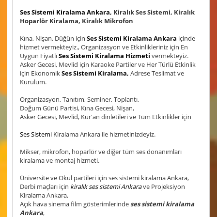
Ses Sistemi Kiralama Ankara
, Kiralık Ses Sistemi, Kiralık
Hoparlör Kiralama, Kiralık Mikrofon
Kına, Nişan, Düğün için
Ses Sistemi Kiralama Ankara
içinde
hizmet vermekteyiz., Organizasyon ve Etkinlikleriniz için En
Uygun Fiyatlı
Ses Sistemi Kiralama Hizmeti
vermekteyiz.
Asker Gecesi, Mevlid için Karaoke Partiler ve Her Türlü Etkinlik
için Ekonomik
Ses Sistemi Kiralama
,
Adrese Teslimat ve
Kurulum.
Organizasyon, Tanıtım, Seminer, Toplantı,
Doğum Günü Partisi, Kına Gecesi, Nişan,
Asker Gecesi, Mevlid, Kur'an dinletileri ve Tüm Etkinlikler için
Ses Sistemi
Kiralama Ankara ile hizmetinizdeyiz.
Mikser, mikrofon, hoparlör ve diğer tüm ses donanımları
kiralama ve montaj hizmeti.
Üniversite ve Okul partileri için ses sistemi kiralama Ankara,
Derbi maçları için
kiralık ses sistemi Ankara
ve Projeksiyon
Kiralama Ankara,
Açık hava sinema film gösterimlerinde
ses sistemi kiralama
Ankara
,