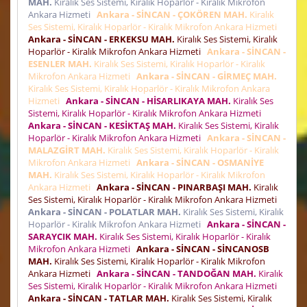
MAH.
Kiralık Ses Sistemi, Kiralık Hoparlör - Kiralık Mikrofon
Ankara Hizmeti
Ankara - SİNCAN - ÇOKÖREN MAH.
Kiralık
Ses Sistemi, Kiralık Hoparlör - Kiralık Mikrofon Ankara Hizmeti
Ankara - SİNCAN - ERKEKSU MAH.
Kiralık Ses Sistemi, Kiralık
Hoparlör - Kiralık Mikrofon Ankara Hizmeti
Ankara - SİNCAN -
ESENLER MAH.
Kiralık Ses Sistemi, Kiralık Hoparlör - Kiralık
Mikrofon Ankara Hizmeti
Ankara - SİNCAN - GİRMEÇ MAH.
Kiralık Ses Sistemi, Kiralık Hoparlör - Kiralık Mikrofon Ankara
Hizmeti
Ankara - SİNCAN - HİSARLIKAYA MAH.
Kiralık Ses
Sistemi, Kiralık Hoparlör - Kiralık Mikrofon Ankara Hizmeti
Ankara - SİNCAN - KESİKTAŞ MAH.
Kiralık Ses Sistemi, Kiralık
Hoparlör - Kiralık Mikrofon Ankara Hizmeti
Ankara - SİNCAN -
MALAZGİRT MAH.
Kiralık Ses Sistemi, Kiralık Hoparlör - Kiralık
Mikrofon Ankara Hizmeti
Ankara - SİNCAN - OSMANİYE
MAH.
Kiralık Ses Sistemi, Kiralık Hoparlör - Kiralık Mikrofon
Ankara Hizmeti
Ankara - SİNCAN - PINARBAŞI MAH.
Kiralık
Ses Sistemi, Kiralık Hoparlör - Kiralık Mikrofon Ankara Hizmeti
Ankara - SİNCAN - POLATLAR MAH.
Kiralık Ses Sistemi, Kiralık
Hoparlör - Kiralık Mikrofon Ankara Hizmeti
Ankara - SİNCAN -
SARAYCIK MAH.
Kiralık Ses Sistemi, Kiralık Hoparlör - Kiralık
Mikrofon Ankara Hizmeti
Ankara - SİNCAN - SİNCANOSB
MAH.
Kiralık Ses Sistemi, Kiralık Hoparlör - Kiralık Mikrofon
Ankara Hizmeti
Ankara - SİNCAN - TANDOĞAN MAH.
Kiralık
Ses Sistemi, Kiralık Hoparlör - Kiralık Mikrofon Ankara Hizmeti
Ankara - SİNCAN - TATLAR MAH.
Kiralık Ses Sistemi, Kiralık