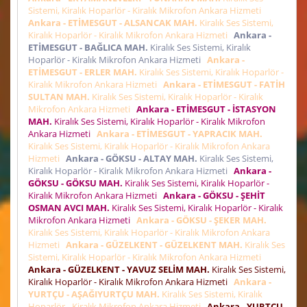
Sistemi, Kiralık Hoparlör - Kiralık Mikrofon Ankara Hizmeti
Ankara - ETİMESGUT - ALSANCAK MAH.
Kiralık Ses Sistemi,
Kiralık Hoparlör - Kiralık Mikrofon Ankara Hizmeti
Ankara -
ETİMESGUT - BAĞLICA MAH.
Kiralık Ses Sistemi, Kiralık
Hoparlör - Kiralık Mikrofon Ankara Hizmeti
Ankara -
ETİMESGUT - ERLER MAH.
Kiralık Ses Sistemi, Kiralık Hoparlör -
Kiralık Mikrofon Ankara Hizmeti
Ankara - ETİMESGUT - FATİH
SULTAN MAH.
Kiralık Ses Sistemi, Kiralık Hoparlör - Kiralık
Mikrofon Ankara Hizmeti
Ankara - ETİMESGUT - İSTASYON
MAH.
Kiralık Ses Sistemi, Kiralık Hoparlör - Kiralık Mikrofon
Ankara Hizmeti
Ankara - ETİMESGUT - YAPRACIK MAH.
Kiralık Ses Sistemi, Kiralık Hoparlör - Kiralık Mikrofon Ankara
Hizmeti
Ankara - GÖKSU - ALTAY MAH.
Kiralık Ses Sistemi,
Kiralık Hoparlör - Kiralık Mikrofon Ankara Hizmeti
Ankara -
GÖKSU - GÖKSU MAH.
Kiralık Ses Sistemi, Kiralık Hoparlör -
Kiralık Mikrofon Ankara Hizmeti
Ankara - GÖKSU - ŞEHİT
OSMAN AVCI MAH.
Kiralık Ses Sistemi, Kiralık Hoparlör - Kiralık
Mikrofon Ankara Hizmeti
Ankara - GÖKSU - ŞEKER MAH.
Kiralık Ses Sistemi, Kiralık Hoparlör - Kiralık Mikrofon Ankara
Hizmeti
Ankara - GÜZELKENT - GÜZELKENT MAH.
Kiralık Ses
Sistemi, Kiralık Hoparlör - Kiralık Mikrofon Ankara Hizmeti
Ankara - GÜZELKENT - YAVUZ SELİM MAH.
Kiralık Ses Sistemi,
Kiralık Hoparlör - Kiralık Mikrofon Ankara Hizmeti
Ankara -
YURTÇU - AŞAĞIYURTÇU MAH.
Kiralık Ses Sistemi, Kiralık
Hoparlör - Kiralık Mikrofon Ankara Hizmeti
Ankara - YURTÇU