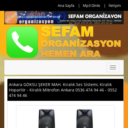
Ana Sayfa
Mp3 Dinle
İletişim
Toggle
navigati
Ankara GÖKSU ŞEKER MAH. Kiralık Ses Sistemi, Kiralık
Hoparlör - Kiralık Mikrofon Ankara 0536 474 94 46 - 0552
474 94 46