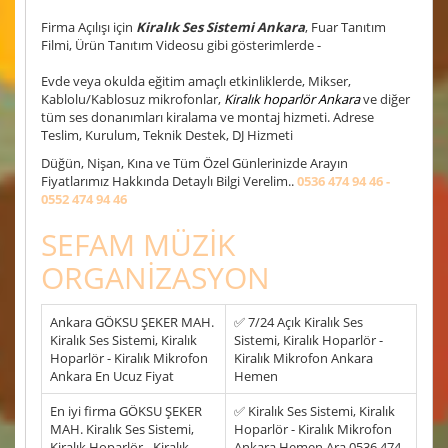
Firma Açılışı için
Kiralık Ses Sistemi Ankara
, Fuar Tanıtım
Filmi, Ürün Tanıtım Videosu gibi gösterimlerde -
Evde veya okulda eğitim amaçlı etkinliklerde, Mikser,
Kablolu/Kablosuz mikrofonlar,
Kiralık hoparlör Ankara
ve diğer
tüm ses donanımları kiralama ve montaj hizmeti. Adrese
Teslim, Kurulum, Teknik Destek, DJ Hizmeti
Düğün, Nişan, Kına ve Tüm Özel Günlerinizde Arayın
Fiyatlarımız Hakkında Detaylı Bilgi Verelim..
0536 474 94 46 -
0552 474 94 46
SEFAM MÜZİK
ORGANİZASYON
Ankara GÖKSU ŞEKER MAH.
✅ 7/24 Açık Kiralık Ses
Kiralık Ses Sistemi, Kiralık
Sistemi, Kiralık Hoparlör -
Hoparlör - Kiralık Mikrofon
Kiralık Mikrofon Ankara
Ankara En Ucuz Fiyat
Hemen
En iyi firma GÖKSU ŞEKER
✅ Kiralık Ses Sistemi, Kiralık
MAH. Kiralık Ses Sistemi,
Hoparlör - Kiralık Mikrofon
Kiralık Hoparlör - Kiralık
Ankara Hemen Ara 0536 474