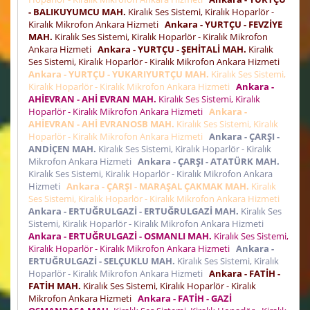
- BALIKUYUMCU MAH.
Kiralık Ses Sistemi, Kiralık Hoparlör -
Kiralık Mikrofon Ankara Hizmeti
Ankara - YURTÇU - FEVZİYE
MAH.
Kiralık Ses Sistemi, Kiralık Hoparlör - Kiralık Mikrofon
Ankara Hizmeti
Ankara - YURTÇU - ŞEHİTALİ MAH.
Kiralık
Ses Sistemi, Kiralık Hoparlör - Kiralık Mikrofon Ankara Hizmeti
Ankara - YURTÇU - YUKARIYURTÇU MAH.
Kiralık Ses Sistemi,
Kiralık Hoparlör - Kiralık Mikrofon Ankara Hizmeti
Ankara -
AHİEVRAN - AHİ EVRAN MAH.
Kiralık Ses Sistemi, Kiralık
Hoparlör - Kiralık Mikrofon Ankara Hizmeti
Ankara -
AHİEVRAN - AHİ EVRANOSB MAH.
Kiralık Ses Sistemi, Kiralık
Hoparlör - Kiralık Mikrofon Ankara Hizmeti
Ankara - ÇARŞI -
ANDİÇEN MAH.
Kiralık Ses Sistemi, Kiralık Hoparlör - Kiralık
Mikrofon Ankara Hizmeti
Ankara - ÇARŞI - ATATÜRK MAH.
Kiralık Ses Sistemi, Kiralık Hoparlör - Kiralık Mikrofon Ankara
Hizmeti
Ankara - ÇARŞI - MARAŞAL ÇAKMAK MAH.
Kiralık
Ses Sistemi, Kiralık Hoparlör - Kiralık Mikrofon Ankara Hizmeti
Ankara - ERTUĞRULGAZİ - ERTUĞRULGAZİ MAH.
Kiralık Ses
Sistemi, Kiralık Hoparlör - Kiralık Mikrofon Ankara Hizmeti
Ankara - ERTUĞRULGAZİ - OSMANLI MAH.
Kiralık Ses Sistemi,
Kiralık Hoparlör - Kiralık Mikrofon Ankara Hizmeti
Ankara -
ERTUĞRULGAZİ - SELÇUKLU MAH.
Kiralık Ses Sistemi, Kiralık
Hoparlör - Kiralık Mikrofon Ankara Hizmeti
Ankara - FATİH -
FATİH MAH.
Kiralık Ses Sistemi, Kiralık Hoparlör - Kiralık
Mikrofon Ankara Hizmeti
Ankara - FATİH - GAZİ