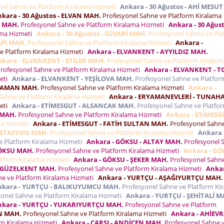
el Sahne ve Platform Kiralama Hizmeti
Ankara - 30 Ağustos - AHİ MESU
kara - 30 Ağustos - ELVAN MAH.
Profesyonel Sahne ve Platform Kiralama
R MAH.
Profesyonel Sahne ve Platform Kiralama Hizmeti
Ankara - 30 Ağust
ama Hizmeti
Ankara - 30 Ağustos - SÜVARİ MAH.
Profesyonel Sahne ve Pla
API MAH.
Profesyonel Sahne ve Platform Kiralama Hizmeti
Ankara -
e Platform Kiralama Hizmeti
Ankara - ELVANKENT - AYYILDIZ MAH.
nkara - ELVANKENT - ETİLER MAH.
Profesyonel Sahne ve Platform Kiralam
rofesyonel Sahne ve Platform Kiralama Hizmeti
Ankara - ELVANKENT - 
meti
Ankara - ELVANKENT - YEŞİLOVA MAH.
Profesyonel Sahne ve Platfor
RYAMAN MAH.
Profesyonel Sahne ve Platform Kiralama Hizmeti
Ankara -
Sahne ve Platform Kiralama Hizmeti
Ankara - ERYAMANEVLERİ - TUNAH
meti
Ankara - ETİMESGUT - ALSANCAK MAH.
Profesyonel Sahne ve Platfo
 MAH.
Profesyonel Sahne ve Platform Kiralama Hizmeti
Ankara - ETİMESG
ma Hizmeti
Ankara - ETİMESGUT - FATİH SULTAN MAH.
Profesyonel Sahn
 İSTASYON MAH.
Profesyonel Sahne ve Platform Kiralama Hizmeti
Ankara 
e Platform Kiralama Hizmeti
Ankara - GÖKSU - ALTAY MAH.
Profesyonel 
GÖKSU MAH.
Profesyonel Sahne ve Platform Kiralama Hizmeti
Ankara - GÖ
atform Kiralama Hizmeti
Ankara - GÖKSU - ŞEKER MAH.
Profesyonel Sahn
- GÜZELKENT MAH.
Profesyonel Sahne ve Platform Kiralama Hizmeti
Ankar
e ve Platform Kiralama Hizmeti
Ankara - YURTÇU - AŞAĞIYURTÇU MAH.
nkara - YURTÇU - BALIKUYUMCU MAH.
Profesyonel Sahne ve Platform Ki
onel Sahne ve Platform Kiralama Hizmeti
Ankara - YURTÇU - ŞEHİTALİ M
nkara - YURTÇU - YUKARIYURTÇU MAH.
Profesyonel Sahne ve Platform
AN MAH.
Profesyonel Sahne ve Platform Kiralama Hizmeti
Ankara - AHİEVR
rm Kiralama Hizmeti
Ankara - ÇARŞI - ANDİÇEN MAH.
Profesyonel Sahne 