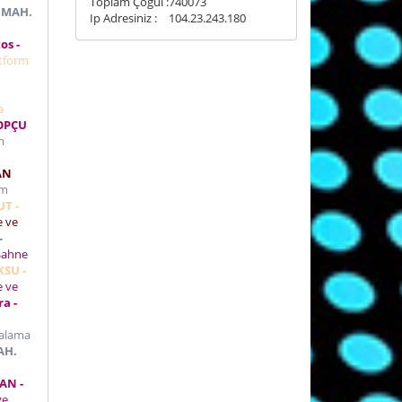
Toplam Çoğul :
740073
T MAH.
Ip Adresiniz :
104.23.243.180
os -
tform
a
TOPÇU
m
AN
rm
UT -
e ve
-
Sahne
KSU -
e ve
a -
ralama
AH.
AN -
ve