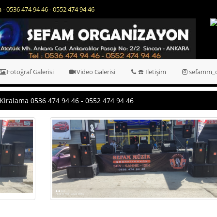
iralama dj hizmeti - 0536 474 94 46 - 0552 474 94 46
Fotoğraf Galerisi
Video Galerisi
☎️ İletişim
sefamm_o
Kiralama 0536 474 94 46 - 0552 474 94 46