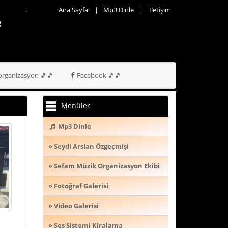
Ana Sayfa
Mp3 Dinle
İletişim
rganizasyon 🎵🎵
Facebook 🎵🎵
Menüler
Mp3 Dinle
» Seydi Arslan Özgeçmişi
» Sefam Müzik Organizasyon Ekibi
» Fotoğraf Galerisi
» Video Galerisi
» Ses Sistemi Kiralama