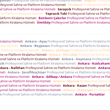
ryaman
Profesyonel Sahne ve Platform Kiralama Hizmeti
Bağlıca
Profesyo
fesyonel Sahne ve Platform Kiralama Hizmeti
Törekent
Profesyonel Sahn
el Sahne ve Platform Kiralama Hizmeti
Saraycık
Profesyonel Sahne ve Pla
 ve Platform Kiralama Hizmeti
Yapracık Toki
Profesyonel Sahne ve Platfo
latform Kiralama Hizmeti
Batıkent Çakırlar
Profesyonel Sahne ve Platfo
atform Kiralama Hizmeti
Ümitköy
Profesyonel Sahne ve Platform Kiralama
Kiralama Hizmeti
Ankara - Ayaş
Profesyonel Sahne ve Platform Kiralama H
alama Hizmeti
Ankara - Beypazarı
Profesyonel Sahne ve Platform Kiralama
 Platform Kiralama Hizmeti
Ankara - Çankaya
Profesyonel Sahne ve Plat
ne ve Platform Kiralama Hizmeti
Ankara - Elmadağ
Profesyonel Sahne ve
onel Sahne ve Platform Kiralama Hizmeti
Ankara - Haymana
Profesyonel
cik
Profesyonel Sahne ve Platform Kiralama Hizmeti
Ankara - Kızılcaha
kara - Nallıhan
Profesyonel Sahne ve Platform Kiralama Hizmeti
Ankara
zmeti
Ankara - Şereflikoçhisar
Profesyonel Sahne ve Platform Kiralama H
orm Kiralama Hizmeti
Ankara - Gölbaşı / Ankara
Profesyonel Sahne ve Pla
Sahne ve Platform Kiralama Hizmeti
Ankara - Mamak
Profesyonel Sahne v
yonel Sahne ve Platform Kiralama Hizmeti
Ankara - Kazan
Profesyonel Sa
yonel Sahne ve Platform Kiralama Hizmeti
Ankara - Etimesgut
Profesyon
en
Profesyonel Sahne ve Platform Kiralama Hizmeti
Ankara - Pursaklar