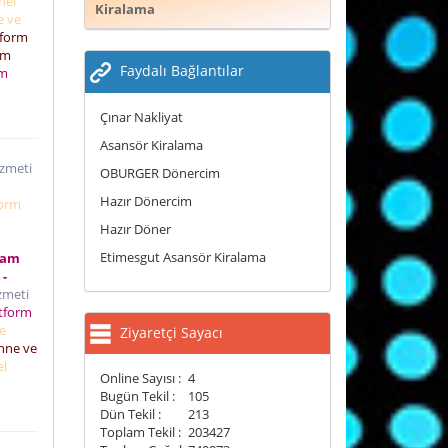
nel
Kiralama
e ve
tform
rm
Faydalı Bağlantılar
rm
Çınar Nakliyat
Asansör Kiralama
izmeti
OBURGER Dönercim
Hazır Dönercim
form
Hazır Döner
Etimesgut Asansör Kiralama
mam
 -
izmeti
tform
e
Ziyaretçi Sayacı
hne ve
el
Online Sayısı :
4
Bugün Tekil :
105
Dün Tekil :
213
Toplam Tekil :
203427