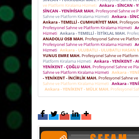
ve Platform Kiralama Hizmeti
Ankara - SİNCAN - 
SİNCAN - YENİHİSAR MAH.
Profesyonel Sahne ve P
Sahne ve Platform Kiralama Hizmeti
Ankara - SİN
Ankara - TEMELLİ - CUMHURİYET MAH.
Profesyone
Profesyonel Sahne ve Platform Kiralama Hizmeti
An
Hizmeti
Ankara - TEMELLİ - İSTİKLAL MAH.
Profes
ANADOLU OSB MAH.
Profesyonel Sahne ve Platfo
Profesyonel Sahne ve Platform Kiralama Hizmeti
An
Hizmeti
Ankara - ULUBATLI - ULUBATLI HASAN 
YUNUS EMRE MAH.
Profesyonel Sahne ve Platform
Platform Kiralama Hizmeti
Ankara - YENİKENT - 
YENİKENT - ÇOĞLU MAH.
Profesyonel Sahne ve Pl
Sahne ve Platform Kiralama Hizmeti
Ankara - YEN
- YENİKENT - İNCİRLİK MAH.
Profesyonel Sahne ve
Sahne ve Platform Kiralama Hizmeti
Ankara - YE
Ankara - YENİKENT - MÜLK MAH.
Profesyonel Sa