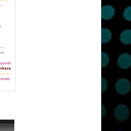
 -
i
a
 -
 ve
syonel
nkara
yonel
izmeti