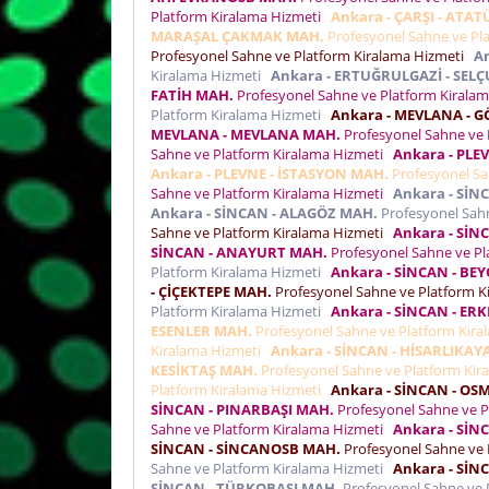
Platform Kiralama Hizmeti
Ankara - ÇARŞI - ATA
MARAŞAL ÇAKMAK MAH.
Profesyonel Sahne ve Pl
Profesyonel Sahne ve Platform Kiralama Hizmeti
A
Kiralama Hizmeti
Ankara - ERTUĞRULGAZİ - SEL
FATİH MAH.
Profesyonel Sahne ve Platform Kirala
Platform Kiralama Hizmeti
Ankara - MEVLANA - 
MEVLANA - MEVLANA MAH.
Profesyonel Sahne ve 
Sahne ve Platform Kiralama Hizmeti
Ankara - PLE
Ankara - PLEVNE - İSTASYON MAH.
Profesyonel Sa
Sahne ve Platform Kiralama Hizmeti
Ankara - Sİ
Ankara - SİNCAN - ALAGÖZ MAH.
Profesyonel Sah
Sahne ve Platform Kiralama Hizmeti
Ankara - SİN
SİNCAN - ANAYURT MAH.
Profesyonel Sahne ve Pl
Platform Kiralama Hizmeti
Ankara - SİNCAN - BE
- ÇİÇEKTEPE MAH.
Profesyonel Sahne ve Platform 
Platform Kiralama Hizmeti
Ankara - SİNCAN - ER
ESENLER MAH.
Profesyonel Sahne ve Platform Kir
Kiralama Hizmeti
Ankara - SİNCAN - HİSARLIKAY
KESİKTAŞ MAH.
Profesyonel Sahne ve Platform Ki
Platform Kiralama Hizmeti
Ankara - SİNCAN - OS
SİNCAN - PINARBAŞI MAH.
Profesyonel Sahne ve P
Sahne ve Platform Kiralama Hizmeti
Ankara - SİN
SİNCAN - SİNCANOSB MAH.
Profesyonel Sahne ve 
Sahne ve Platform Kiralama Hizmeti
Ankara - SİN
SİNCAN - TÜRKOBASI MAH.
Profesyonel Sahne ve 