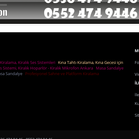
M
Kiralama, Kiralık Ses Sistemleri
Kına Tahtı Kiralama, Kına Gecesi için
Fo
es Sistemi, Kiralık Hoparlör - Kiralık Mikrofon Ankara
Masa Sandalye
Masa Sandalye
Profesyonel Sahne ve Platform Kiralama
Vi
İL
İl
Ku
Si