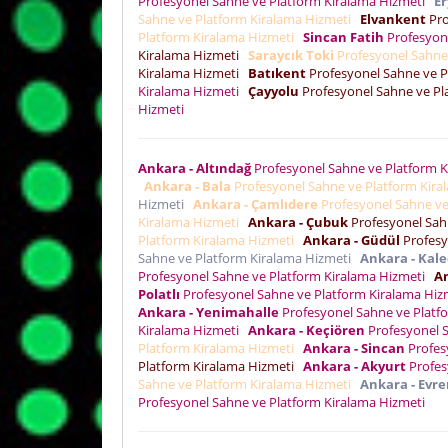
Profesyonel Sahne ve Platform Kiralama Hizmeti
E
Sahne ve Platform Kiralama Hizmeti
Elvankent
Pro
Platform Kiralama Hizmeti
Sincan Fatih
Profesyon
Kiralama Hizmeti
Saraycık Toki
Profesyonel Sahne
Kiralama Hizmeti
Batıkent
Profesyonel Sahne ve P
Kiralama Hizmeti
Çayyolu
Profesyonel Sahne ve Pl
Hizmeti
Ankara - Altındağ
Profesyonel Sahne ve Platform 
Ankara - Bala
Profesyonel Sahne ve Platform Kir
Hizmeti
Ankara - Çamlıdere
Profesyonel Sahne ve
Kiralama Hizmeti
Ankara - Çubuk
Profesyonel Sah
Platform Kiralama Hizmeti
Ankara - Güdül
Profesy
Sahne ve Platform Kiralama Hizmeti
Ankara - Kale
Profesyonel Sahne ve Platform Kiralama Hizmeti
An
Polatlı
Profesyonel Sahne ve Platform Kiralama Hi
Ankara - Yenimahalle
Profesyonel Sahne ve Platf
Kiralama Hizmeti
Ankara - Keçiören
Profesyonel 
Platform Kiralama Hizmeti
Ankara - Sincan
Profes
Platform Kiralama Hizmeti
Ankara - Akyurt
Profes
Sahne ve Platform Kiralama Hizmeti
Ankara - Evr
Profesyonel Sahne ve Platform Kiralama Hizmeti