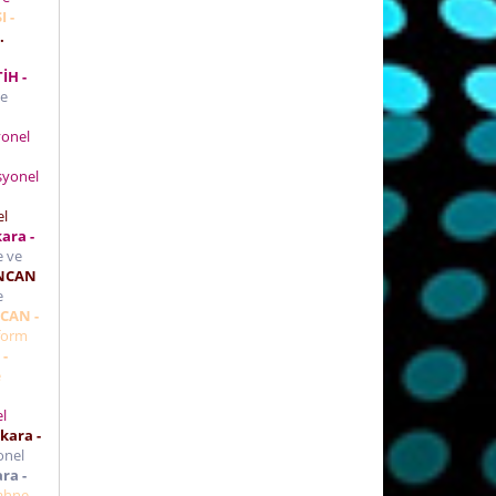
I -
.
İH -
ve
yonel
i
syonel
el
ara -
e ve
İNCAN
e
NCAN -
form
 -
e
l
kara -
onel
ra -
ahne