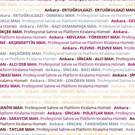
TÜRK MAH.
Profesyonel Sahne ve Platform Kiralama Hizmeti
Ankara - ÇARŞ
atform Kiralama Hizmeti
Ankara - ERTUĞRULGAZİ - ERTUĞRULGAZİ MAH
nkara - ERTUĞRULGAZİ - OSMANLI MAH.
Profesyonel Sahne ve Platform
ÇUKLU MAH.
Profesyonel Sahne ve Platform Kiralama Hizmeti
Ankara - FAT
ma Hizmeti
Ankara - FATİH - GAZİ OSMANPAŞA MAH.
Profesyonel Sahne 
GÖKÇEK MAH.
Profesyonel Sahne ve Platform Kiralama Hizmeti
Ankara -
Platform Kiralama Hizmeti
Ankara - MEVLANA - TÖREKENT MAH.
Profes
VNE - AKŞEMSETTİN MAH.
Profesyonel Sahne ve Platform Kiralama Hizmet
hne ve Platform Kiralama Hizmeti
Ankara - PLEVNE - PLEVNE MAH.
Profe
NCAN - AKÇAÖREN MAH.
Profesyonel Sahne ve Platform Kiralama Hizmeti
ne ve Platform Kiralama Hizmeti
Ankara - SİNCAN - ALCI MAH.
Profesyon
CAN - ALCI OSB MAH.
Profesyonel Sahne ve Platform Kiralama Hizmeti
Ank
atform Kiralama Hizmeti
Ankara - SİNCAN - BACI MAH.
Profesyonel Sahn
YOBASI MAH.
Profesyonel Sahne ve Platform Kiralama Hizmeti
Ankara - S
Kiralama Hizmeti
Ankara - SİNCAN - ÇOKÖREN MAH.
Profesyonel Sahne v
KEKSU MAH.
Profesyonel Sahne ve Platform Kiralama Hizmeti
Ankara - Sİ
alama Hizmeti
Ankara - SİNCAN - GİRMEÇ MAH.
Profesyonel Sahne ve Plat
A MAH.
Profesyonel Sahne ve Platform Kiralama Hizmeti
Ankara - SİNCAN
ralama Hizmeti
Ankara - SİNCAN - MALAZGİRT MAH.
Profesyonel Sahne v
MANİYE MAH.
Profesyonel Sahne ve Platform Kiralama Hizmeti
Ankara -
latform Kiralama Hizmeti
Ankara - SİNCAN - POLATLAR MAH.
Profesyone
CAN - SARAYCIK MAH.
Profesyonel Sahne ve Platform Kiralama Hizmeti
An
Platform Kiralama Hizmeti
Ankara - SİNCAN - TANDOĞAN MAH.
Profesy
CAN - TATLAR MAH.
Profesyonel Sahne ve Platform Kiralama Hizmeti
Anka
Platform Kiralama Hizmeti
Ankara - SİNCAN - ÜCRET MAH.
Profesyonel S