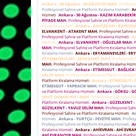
Ankara - 30 Ağustos - 30 AĞUSTOS MAH.
Profesyon
Profesyonel Sahne ve Platform Kiralama Hizmeti
An
Hizmeti
Ankara - 30 Ağustos - KAZIM KARABEKİ
PİYADE MAH.
Profesyonel Sahne ve Platform Kiral
Kiralama Hizmeti
Ankara - BAHÇEKAPI - BAHÇEK
ELVANKENT - ATAKENT MAH.
Profesyonel Sahne v
Profesyonel Sahne ve Platform Kiralama Hizmeti
A
Hizmeti
Ankara - ELVANKENT - OĞUZLAR MAH.
P
MAH.
Profesyonel Sahne ve Platform Kiralama Hiz
Kiralama Hizmeti
Ankara - ERYAMANEVLERİ - E
ERYAMANEVLERİ - ŞEYH ŞAMİL MAH.
Profesyonel 
MAH.
Profesyonel Sahne ve Platform Kiralama Hiz
Kiralama Hizmeti
Ankara - ETİMESGUT - BAĞLICA
ERLER MAH.
Profesyonel Sahne ve Platform Kirala
Platform Kiralama Hizmeti
Ankara - ETİMESGUT -
ETİMESGUT - YAPRACIK MAH.
Profesyonel Sahne v
ve Platform Kiralama Hizmeti
Ankara - GÖKSU - 
ŞEHİT OSMAN AVCI MAH.
Profesyonel Sahne ve Pl
Platform Kiralama Hizmeti
Ankara - GÜZELKENT 
GÜZELKENT - YAVUZ SELİM MAH.
Profesyonel Sahn
Profesyonel Sahne ve Platform Kiralama Hizmeti
A
Hizmeti
Ankara - YURTÇU - FEVZİYE MAH.
Profesy
Profesyonel Sahne ve Platform Kiralama Hizmeti
A
Kiralama Hizmeti
Ankara - AHİEVRAN - AHİ EVR
AHİ EVRANOSB MAH.
Profesyonel Sahne ve Platfo