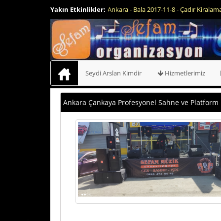
Yakın Etkinlikler:
Ankara - Bala 2017-10-20 - Ses sistem k
Seydi Arslan Kimdir
Hizmetlerimiz
Ankara Çankaya Profesyonel Sahne ve Platform 