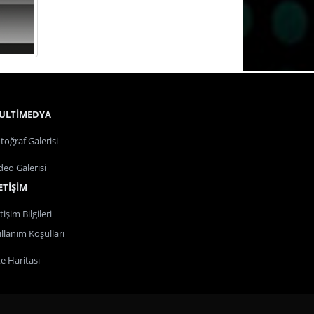
ULTİMEDYA
toğraf Galerisi
deo Galerisi
ETİŞİM
etişim Bilgileri
llanım Koşulları
te Haritası