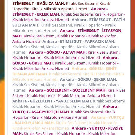
ETİMESGUT - BAĞLICA MAH.
Kiralık Ses Sistemi, Kiralık
Hoparlör - Kiralık Mikrofon Ankara Hizmeti
Ankara -
ETİMESGUT - ERLER MAH.
Kiralık Ses Sistemi, Kiralık Hoparlör -
Kiralık Mikrofon Ankara Hizmeti
Ankara - ETİMESGUT - FATİH
SULTAN MAH.
Kiralık Ses Sistemi, Kiralık Hoparlör - Kiralık
Mikrofon Ankara Hizmeti
Ankara - ETİMESGUT - İSTASYON
MAH.
Kiralık Ses Sistemi, Kiralık Hoparlör - Kiralık Mikrofon
Ankara Hizmeti
Ankara - ETİMESGUT - YAPRACIK MAH.
Kiralık Ses Sistemi, Kiralık Hoparlör - Kiralık Mikrofon Ankara
Hizmeti
Ankara - GÖKSU - ALTAY MAH.
Kiralık Ses Sistemi,
Kiralık Hoparlör - Kiralık Mikrofon Ankara Hizmeti
Ankara -
GÖKSU - GÖKSU MAH.
Kiralık Ses Sistemi, Kiralık Hoparlör -
Kiralık Mikrofon Ankara Hizmeti
Ankara - GÖKSU - ŞEHİT
OSMAN AVCI MAH.
Kiralık Ses Sistemi, Kiralık Hoparlör - Kiralık
Mikrofon Ankara Hizmeti
Ankara - GÖKSU - ŞEKER MAH.
Kiralık Ses Sistemi, Kiralık Hoparlör - Kiralık Mikrofon Ankara
Hizmeti
Ankara - GÜZELKENT - GÜZELKENT MAH.
Kiralık Ses
Sistemi, Kiralık Hoparlör - Kiralık Mikrofon Ankara Hizmeti
Ankara - GÜZELKENT - YAVUZ SELİM MAH.
Kiralık Ses Sistemi,
Kiralık Hoparlör - Kiralık Mikrofon Ankara Hizmeti
Ankara -
YURTÇU - AŞAĞIYURTÇU MAH.
Kiralık Ses Sistemi, Kiralık
Hoparlör - Kiralık Mikrofon Ankara Hizmeti
Ankara - YURTÇU
- BALIKUYUMCU MAH.
Kiralık Ses Sistemi, Kiralık Hoparlör -
Kiralık Mikrofon Ankara Hizmeti
Ankara - YURTÇU - FEVZİYE
MAH.
Kiralık Ses Sistemi, Kiralık Hoparlör - Kiralık Mikrofon