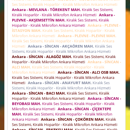
Ses Sistemi, Kiralık Hoparlör - Kiralık Mikrofon Ankara Hizmeti
Ankara - MEVLANA - TÖREKENT MAH.
Kiralık Ses Sistemi,
Kiralık Hoparlör - Kiralık Mikrofon Ankara Hizmeti
Ankara -
PLEVNE - AKŞEMSETTİN MAH.
Kiralık Ses Sistemi, Kiralık
Hoparlör - Kiralık Mikrofon Ankara Hizmeti
Ankara - PLEVNE -
İSTASYON MAH.
Kiralık Ses Sistemi, Kiralık Hoparlör - Kiralık
Mikrofon Ankara Hizmeti
Ankara - PLEVNE - PLEVNE MAH.
Kiralık Ses Sistemi, Kiralık Hoparlör - Kiralık Mikrofon Ankara
Hizmeti
Ankara - SİNCAN - AKÇAÖREN MAH.
Kiralık Ses
Sistemi, Kiralık Hoparlör - Kiralık Mikrofon Ankara Hizmeti
Ankara - SİNCAN - ALAGÖZ MAH.
Kiralık Ses Sistemi, Kiralık
Hoparlör - Kiralık Mikrofon Ankara Hizmeti
Ankara - SİNCAN -
ALCI MAH.
Kiralık Ses Sistemi, Kiralık Hoparlör - Kiralık
Mikrofon Ankara Hizmeti
Ankara - SİNCAN - ALCI OSB MAH.
Kiralık Ses Sistemi, Kiralık Hoparlör - Kiralık Mikrofon Ankara
Hizmeti
Ankara - SİNCAN - ANAYURT MAH.
Kiralık Ses
Sistemi, Kiralık Hoparlör - Kiralık Mikrofon Ankara Hizmeti
Ankara - SİNCAN - BACI MAH.
Kiralık Ses Sistemi, Kiralık
Hoparlör - Kiralık Mikrofon Ankara Hizmeti
Ankara - SİNCAN -
BEYOBASI MAH.
Kiralık Ses Sistemi, Kiralık Hoparlör - Kiralık
Mikrofon Ankara Hizmeti
Ankara - SİNCAN - ÇİÇEKTEPE
MAH.
Kiralık Ses Sistemi, Kiralık Hoparlör - Kiralık Mikrofon
Ankara Hizmeti
Ankara - SİNCAN - ÇOKÖREN MAH.
Kiralık
Ses Sistemi, Kiralık Hoparlör - Kiralık Mikrofon Ankara Hizmeti
Ankara - SİNCAN - ERKEKSU MAH.
Kiralık Ses Sistemi, Kiralık