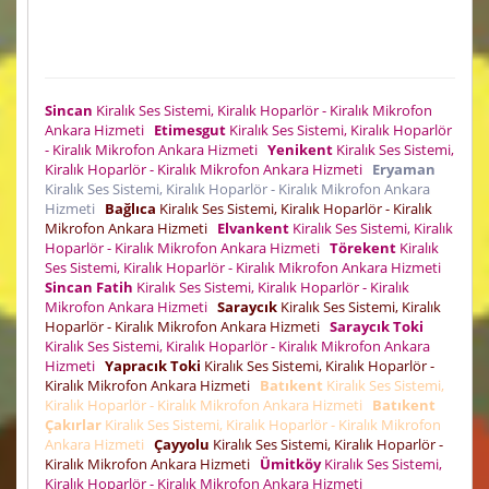
Sincan
Kiralık Ses Sistemi, Kiralık Hoparlör - Kiralık Mikrofon
Ankara Hizmeti
Etimesgut
Kiralık Ses Sistemi, Kiralık Hoparlör
- Kiralık Mikrofon Ankara Hizmeti
Yenikent
Kiralık Ses Sistemi,
Kiralık Hoparlör - Kiralık Mikrofon Ankara Hizmeti
Eryaman
Kiralık Ses Sistemi, Kiralık Hoparlör - Kiralık Mikrofon Ankara
Hizmeti
Bağlıca
Kiralık Ses Sistemi, Kiralık Hoparlör - Kiralık
Mikrofon Ankara Hizmeti
Elvankent
Kiralık Ses Sistemi, Kiralık
Hoparlör - Kiralık Mikrofon Ankara Hizmeti
Törekent
Kiralık
Ses Sistemi, Kiralık Hoparlör - Kiralık Mikrofon Ankara Hizmeti
Sincan Fatih
Kiralık Ses Sistemi, Kiralık Hoparlör - Kiralık
Mikrofon Ankara Hizmeti
Saraycık
Kiralık Ses Sistemi, Kiralık
Hoparlör - Kiralık Mikrofon Ankara Hizmeti
Saraycık Toki
Kiralık Ses Sistemi, Kiralık Hoparlör - Kiralık Mikrofon Ankara
Hizmeti
Yapracık Toki
Kiralık Ses Sistemi, Kiralık Hoparlör -
Kiralık Mikrofon Ankara Hizmeti
Batıkent
Kiralık Ses Sistemi,
Kiralık Hoparlör - Kiralık Mikrofon Ankara Hizmeti
Batıkent
Çakırlar
Kiralık Ses Sistemi, Kiralık Hoparlör - Kiralık Mikrofon
Ankara Hizmeti
Çayyolu
Kiralık Ses Sistemi, Kiralık Hoparlör -
Kiralık Mikrofon Ankara Hizmeti
Ümitköy
Kiralık Ses Sistemi,
Kiralık Hoparlör - Kiralık Mikrofon Ankara Hizmeti