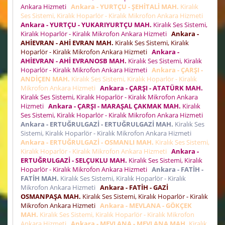
Ankara Hizmeti
Ankara - YURTÇU - ŞEHİTALİ MAH.
Kiralık
Ses Sistemi, Kiralık Hoparlör - Kiralık Mikrofon Ankara Hizmeti
Ankara - YURTÇU - YUKARIYURTÇU MAH.
Kiralık Ses Sistemi,
Kiralık Hoparlör - Kiralık Mikrofon Ankara Hizmeti
Ankara -
AHİEVRAN - AHİ EVRAN MAH.
Kiralık Ses Sistemi, Kiralık
Hoparlör - Kiralık Mikrofon Ankara Hizmeti
Ankara -
AHİEVRAN - AHİ EVRANOSB MAH.
Kiralık Ses Sistemi, Kiralık
Hoparlör - Kiralık Mikrofon Ankara Hizmeti
Ankara - ÇARŞI -
ANDİÇEN MAH.
Kiralık Ses Sistemi, Kiralık Hoparlör - Kiralık
Mikrofon Ankara Hizmeti
Ankara - ÇARŞI - ATATÜRK MAH.
Kiralık Ses Sistemi, Kiralık Hoparlör - Kiralık Mikrofon Ankara
Hizmeti
Ankara - ÇARŞI - MARAŞAL ÇAKMAK MAH.
Kiralık
Ses Sistemi, Kiralık Hoparlör - Kiralık Mikrofon Ankara Hizmeti
Ankara - ERTUĞRULGAZİ - ERTUĞRULGAZİ MAH.
Kiralık Ses
Sistemi, Kiralık Hoparlör - Kiralık Mikrofon Ankara Hizmeti
Ankara - ERTUĞRULGAZİ - OSMANLI MAH.
Kiralık Ses Sistemi,
Kiralık Hoparlör - Kiralık Mikrofon Ankara Hizmeti
Ankara -
ERTUĞRULGAZİ - SELÇUKLU MAH.
Kiralık Ses Sistemi, Kiralık
Hoparlör - Kiralık Mikrofon Ankara Hizmeti
Ankara - FATİH -
FATİH MAH.
Kiralık Ses Sistemi, Kiralık Hoparlör - Kiralık
Mikrofon Ankara Hizmeti
Ankara - FATİH - GAZİ
OSMANPAŞA MAH.
Kiralık Ses Sistemi, Kiralık Hoparlör - Kiralık
Mikrofon Ankara Hizmeti
Ankara - MEVLANA - GÖKÇEK
MAH.
Kiralık Ses Sistemi, Kiralık Hoparlör - Kiralık Mikrofon
Ankara Hizmeti
Ankara - MEVLANA - MEVLANA MAH.
Kiralık