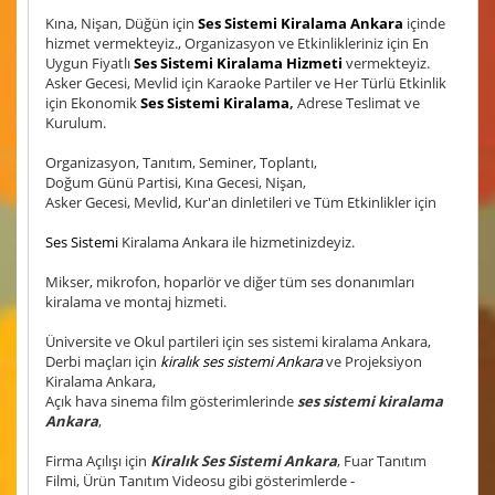
Kına, Nişan, Düğün için
Ses Sistemi Kiralama Ankara
içinde
hizmet vermekteyiz., Organizasyon ve Etkinlikleriniz için En
Uygun Fiyatlı
Ses Sistemi Kiralama Hizmeti
vermekteyiz.
Asker Gecesi, Mevlid için Karaoke Partiler ve Her Türlü Etkinlik
için Ekonomik
Ses Sistemi Kiralama
,
Adrese Teslimat ve
Kurulum.
Organizasyon, Tanıtım, Seminer, Toplantı,
Doğum Günü Partisi, Kına Gecesi, Nişan,
Asker Gecesi, Mevlid, Kur'an dinletileri ve Tüm Etkinlikler için
Ses Sistemi
Kiralama Ankara ile hizmetinizdeyiz.
Mikser, mikrofon, hoparlör ve diğer tüm ses donanımları
kiralama ve montaj hizmeti.
Üniversite ve Okul partileri için ses sistemi kiralama Ankara,
Derbi maçları için
kiralık ses sistemi Ankara
ve Projeksiyon
Kiralama Ankara,
Açık hava sinema film gösterimlerinde
ses sistemi kiralama
Ankara
,
Firma Açılışı için
Kiralık Ses Sistemi Ankara
, Fuar Tanıtım
Filmi, Ürün Tanıtım Videosu gibi gösterimlerde -