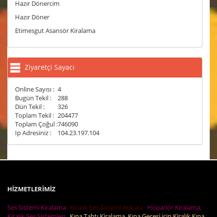
Hazır Dönercim
Hazır Döner
Etimesgut Asansör Kiralama
Ziyaretçi Sayacı
Online Sayısı :
4
Bugün Tekil :
288
Dün Tekil :
326
Toplam Tekil :
204477
Toplam Çoğul :
746090
Ip Adresiniz :
104.23.197.104
HİZMETLERİMİZ
Ses Sistemi Kiralama
Kiralık Ses Sistemi Ankara
Hoparlör Kiralama,
Kiralık Ses Sistemleri
Kına Tahtı Kiralama, Kına Gecesi için Kiralık Kına