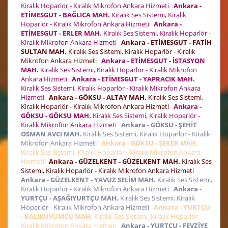
Kiralık Hoparlör - Kiralık Mikrofon Ankara Hizmeti
Ankara -
ETİMESGUT - BAĞLICA MAH.
Kiralık Ses Sistemi, Kiralık
Hoparlör - Kiralık Mikrofon Ankara Hizmeti
Ankara -
ETİMESGUT - ERLER MAH.
Kiralık Ses Sistemi, Kiralık Hoparlör -
Kiralık Mikrofon Ankara Hizmeti
Ankara - ETİMESGUT - FATİH
SULTAN MAH.
Kiralık Ses Sistemi, Kiralık Hoparlör - Kiralık
Mikrofon Ankara Hizmeti
Ankara - ETİMESGUT - İSTASYON
MAH.
Kiralık Ses Sistemi, Kiralık Hoparlör - Kiralık Mikrofon
Ankara Hizmeti
Ankara - ETİMESGUT - YAPRACIK MAH.
Kiralık Ses Sistemi, Kiralık Hoparlör - Kiralık Mikrofon Ankara
Hizmeti
Ankara - GÖKSU - ALTAY MAH.
Kiralık Ses Sistemi,
Kiralık Hoparlör - Kiralık Mikrofon Ankara Hizmeti
Ankara -
GÖKSU - GÖKSU MAH.
Kiralık Ses Sistemi, Kiralık Hoparlör -
Kiralık Mikrofon Ankara Hizmeti
Ankara - GÖKSU - ŞEHİT
OSMAN AVCI MAH.
Kiralık Ses Sistemi, Kiralık Hoparlör - Kiralık
Mikrofon Ankara Hizmeti
Ankara - GÖKSU - ŞEKER MAH.
Kiralık Ses Sistemi, Kiralık Hoparlör - Kiralık Mikrofon Ankara
Hizmeti
Ankara - GÜZELKENT - GÜZELKENT MAH.
Kiralık Ses
Sistemi, Kiralık Hoparlör - Kiralık Mikrofon Ankara Hizmeti
Ankara - GÜZELKENT - YAVUZ SELİM MAH.
Kiralık Ses Sistemi,
Kiralık Hoparlör - Kiralık Mikrofon Ankara Hizmeti
Ankara -
YURTÇU - AŞAĞIYURTÇU MAH.
Kiralık Ses Sistemi, Kiralık
Hoparlör - Kiralık Mikrofon Ankara Hizmeti
Ankara - YURTÇU
- BALIKUYUMCU MAH.
Kiralık Ses Sistemi, Kiralık Hoparlör -
Kiralık Mikrofon Ankara Hizmeti
Ankara - YURTÇU - FEVZİYE