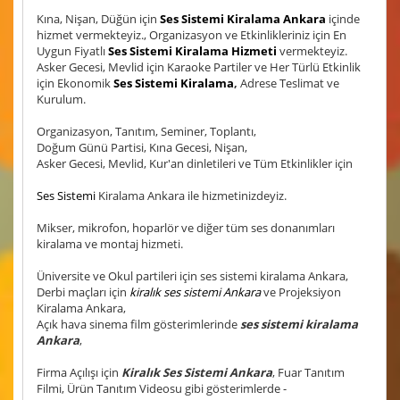
Kına, Nişan, Düğün için
Ses Sistemi Kiralama Ankara
içinde
hizmet vermekteyiz., Organizasyon ve Etkinlikleriniz için En
Uygun Fiyatlı
Ses Sistemi Kiralama Hizmeti
vermekteyiz.
Asker Gecesi, Mevlid için Karaoke Partiler ve Her Türlü Etkinlik
için Ekonomik
Ses Sistemi Kiralama
,
Adrese Teslimat ve
Kurulum.
Organizasyon, Tanıtım, Seminer, Toplantı,
Doğum Günü Partisi, Kına Gecesi, Nişan,
Asker Gecesi, Mevlid, Kur'an dinletileri ve Tüm Etkinlikler için
Ses Sistemi
Kiralama Ankara ile hizmetinizdeyiz.
Mikser, mikrofon, hoparlör ve diğer tüm ses donanımları
kiralama ve montaj hizmeti.
Üniversite ve Okul partileri için ses sistemi kiralama Ankara,
Derbi maçları için
kiralık ses sistemi Ankara
ve Projeksiyon
Kiralama Ankara,
Açık hava sinema film gösterimlerinde
ses sistemi kiralama
Ankara
,
Firma Açılışı için
Kiralık Ses Sistemi Ankara
, Fuar Tanıtım
Filmi, Ürün Tanıtım Videosu gibi gösterimlerde -