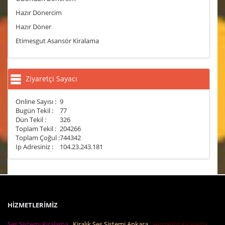
Hazır Dönercim
Hazır Döner
Etimesgut Asansör Kiralama
Ziyaretçi Sayacı
Online Sayısı :
9
Bugün Tekil :
77
Dün Tekil :
326
Toplam Tekil :
204266
Toplam Çoğul :
744342
Ip Adresiniz :
104.23.243.181
HİZMETLERİMİZ
Ses Sistemi Kiralama
Kiralık Ses Sistemi Ankara
Hoparlör Kiralama,