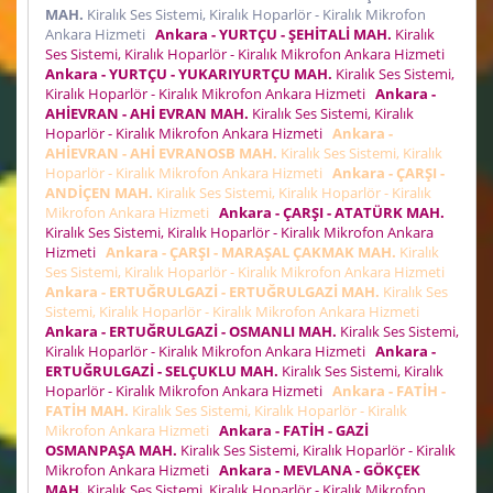
MAH.
Kiralık Ses Sistemi, Kiralık Hoparlör - Kiralık Mikrofon
Ankara Hizmeti
Ankara - YURTÇU - ŞEHİTALİ MAH.
Kiralık
Ses Sistemi, Kiralık Hoparlör - Kiralık Mikrofon Ankara Hizmeti
Ankara - YURTÇU - YUKARIYURTÇU MAH.
Kiralık Ses Sistemi,
Kiralık Hoparlör - Kiralık Mikrofon Ankara Hizmeti
Ankara -
AHİEVRAN - AHİ EVRAN MAH.
Kiralık Ses Sistemi, Kiralık
Hoparlör - Kiralık Mikrofon Ankara Hizmeti
Ankara -
AHİEVRAN - AHİ EVRANOSB MAH.
Kiralık Ses Sistemi, Kiralık
Hoparlör - Kiralık Mikrofon Ankara Hizmeti
Ankara - ÇARŞI -
ANDİÇEN MAH.
Kiralık Ses Sistemi, Kiralık Hoparlör - Kiralık
Mikrofon Ankara Hizmeti
Ankara - ÇARŞI - ATATÜRK MAH.
Kiralık Ses Sistemi, Kiralık Hoparlör - Kiralık Mikrofon Ankara
Hizmeti
Ankara - ÇARŞI - MARAŞAL ÇAKMAK MAH.
Kiralık
Ses Sistemi, Kiralık Hoparlör - Kiralık Mikrofon Ankara Hizmeti
Ankara - ERTUĞRULGAZİ - ERTUĞRULGAZİ MAH.
Kiralık Ses
Sistemi, Kiralık Hoparlör - Kiralık Mikrofon Ankara Hizmeti
Ankara - ERTUĞRULGAZİ - OSMANLI MAH.
Kiralık Ses Sistemi,
Kiralık Hoparlör - Kiralık Mikrofon Ankara Hizmeti
Ankara -
ERTUĞRULGAZİ - SELÇUKLU MAH.
Kiralık Ses Sistemi, Kiralık
Hoparlör - Kiralık Mikrofon Ankara Hizmeti
Ankara - FATİH -
FATİH MAH.
Kiralık Ses Sistemi, Kiralık Hoparlör - Kiralık
Mikrofon Ankara Hizmeti
Ankara - FATİH - GAZİ
OSMANPAŞA MAH.
Kiralık Ses Sistemi, Kiralık Hoparlör - Kiralık
Mikrofon Ankara Hizmeti
Ankara - MEVLANA - GÖKÇEK
MAH.
Kiralık Ses Sistemi, Kiralık Hoparlör - Kiralık Mikrofon