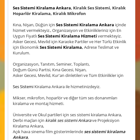
Ses Sistemi Kiralama Ankara
, Kiralık Ses Sistemi, Kiralık
Hoparlör Kiralama, Kiralık Mikrofon
Kına, Nişan, Düğün için
Ses Sistemi Kiralama Ankara
içinde
hizmet vermekteyiz., Organizasyon ve Etkinlikleriniz için En
Uygun Fiyatlı
Ses Sistemi Kiralama Hizmeti
vermekteyiz.
Asker Gecesi, Mevlid için Karaoke Partiler ve Her Türlü Etkinlik
için Ekonomik
Ses Sistemi Kiralama
,
Adrese Teslimat ve
Kurulum.
Organizasyon, Tanıtım, Seminer, Toplantı,
Doğum Günü Partisi, Kına Gecesi, Nişan,
Asker Gecesi, Mevlid, Kur'an dinletileri ve Tüm Etkinlikler için
Ses Sistemi
Kiralama Ankara ile hizmetinizdeyiz.
Mikser, mikrofon, hoparlör ve diğer tüm ses donanımları
kiralama ve montaj hizmeti.
Üniversite ve Okul partileri için ses sistemi kiralama Ankara,
Derbi maçları için
kiralık ses sistemi Ankara
ve Projeksiyon
Kiralama Ankara,
Açık hava sinema film gösterimlerinde
ses sistemi kiralama
Ankara
,