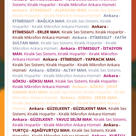
Sistemi, Kiralık Hoparlör - Kiralık Mikrofon Ankara Hizmeti
Ankara - ETİMESGUT - ALSANCAK MAH.
Kiralık Ses Sistemi,
Kiralık Hoparlör - Kiralık Mikrofon Ankara Hizmeti
Ankara -
ETİMESGUT - BAĞLICA MAH.
Kiralık Ses Sistemi, Kiralık
Hoparlör - Kiralık Mikrofon Ankara Hizmeti
Ankara -
ETİMESGUT - ERLER MAH.
Kiralık Ses Sistemi, Kiralık Hoparlör -
Kiralık Mikrofon Ankara Hizmeti
Ankara - ETİMESGUT - FATİH
SULTAN MAH.
Kiralık Ses Sistemi, Kiralık Hoparlör - Kiralık
Mikrofon Ankara Hizmeti
Ankara - ETİMESGUT - İSTASYON
MAH.
Kiralık Ses Sistemi, Kiralık Hoparlör - Kiralık Mikrofon
Ankara Hizmeti
Ankara - ETİMESGUT - YAPRACIK MAH.
Kiralık Ses Sistemi, Kiralık Hoparlör - Kiralık Mikrofon Ankara
Hizmeti
Ankara - GÖKSU - ALTAY MAH.
Kiralık Ses Sistemi,
Kiralık Hoparlör - Kiralık Mikrofon Ankara Hizmeti
Ankara -
GÖKSU - GÖKSU MAH.
Kiralık Ses Sistemi, Kiralık Hoparlör -
Kiralık Mikrofon Ankara Hizmeti
Ankara - GÖKSU - ŞEHİT
OSMAN AVCI MAH.
Kiralık Ses Sistemi, Kiralık Hoparlör - Kiralık
Mikrofon Ankara Hizmeti
Ankara - GÖKSU - ŞEKER MAH.
Kiralık Ses Sistemi, Kiralık Hoparlör - Kiralık Mikrofon Ankara
Hizmeti
Ankara - GÜZELKENT - GÜZELKENT MAH.
Kiralık Ses
Sistemi, Kiralık Hoparlör - Kiralık Mikrofon Ankara Hizmeti
Ankara - GÜZELKENT - YAVUZ SELİM MAH.
Kiralık Ses Sistemi,
Kiralık Hoparlör - Kiralık Mikrofon Ankara Hizmeti
Ankara -
YURTÇU - AŞAĞIYURTÇU MAH.
Kiralık Ses Sistemi, Kiralık
Hoparlör - Kiralık Mikrofon Ankara Hizmeti
Ankara - YURTÇU