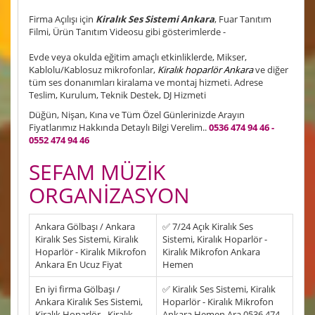
Firma Açılışı için
Kiralık Ses Sistemi Ankara
, Fuar Tanıtım
Filmi, Ürün Tanıtım Videosu gibi gösterimlerde -
Evde veya okulda eğitim amaçlı etkinliklerde, Mikser,
Kablolu/Kablosuz mikrofonlar,
Kiralık hoparlör Ankara
ve diğer
tüm ses donanımları kiralama ve montaj hizmeti. Adrese
Teslim, Kurulum, Teknik Destek, DJ Hizmeti
Düğün, Nişan, Kına ve Tüm Özel Günlerinizde Arayın
Fiyatlarımız Hakkında Detaylı Bilgi Verelim..
0536 474 94 46 -
0552 474 94 46
SEFAM MÜZİK
ORGANİZASYON
Ankara Gölbaşı / Ankara
✅ 7/24 Açık Kiralık Ses
Kiralık Ses Sistemi, Kiralık
Sistemi, Kiralık Hoparlör -
Hoparlör - Kiralık Mikrofon
Kiralık Mikrofon Ankara
Ankara En Ucuz Fiyat
Hemen
En iyi firma Gölbaşı /
✅ Kiralık Ses Sistemi, Kiralık
Ankara Kiralık Ses Sistemi,
Hoparlör - Kiralık Mikrofon
Kiralık Hoparlör - Kiralık
Ankara Hemen Ara 0536 474