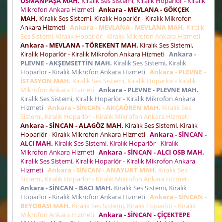
OSMANPAŞA MAH.
Kiralık Ses Sistemi, Kiralık Hoparlör - Kiralık
Mikrofon Ankara Hizmeti
Ankara - MEVLANA - GÖKÇEK
MAH.
Kiralık Ses Sistemi, Kiralık Hoparlör - Kiralık Mikrofon
Ankara Hizmeti
Ankara - MEVLANA - MEVLANA MAH.
Kiralık
Ses Sistemi, Kiralık Hoparlör - Kiralık Mikrofon Ankara Hizmeti
Ankara - MEVLANA - TÖREKENT MAH.
Kiralık Ses Sistemi,
Kiralık Hoparlör - Kiralık Mikrofon Ankara Hizmeti
Ankara -
PLEVNE - AKŞEMSETTİN MAH.
Kiralık Ses Sistemi, Kiralık
Hoparlör - Kiralık Mikrofon Ankara Hizmeti
Ankara - PLEVNE -
İSTASYON MAH.
Kiralık Ses Sistemi, Kiralık Hoparlör - Kiralık
Mikrofon Ankara Hizmeti
Ankara - PLEVNE - PLEVNE MAH.
Kiralık Ses Sistemi, Kiralık Hoparlör - Kiralık Mikrofon Ankara
Hizmeti
Ankara - SİNCAN - AKÇAÖREN MAH.
Kiralık Ses
Sistemi, Kiralık Hoparlör - Kiralık Mikrofon Ankara Hizmeti
Ankara - SİNCAN - ALAGÖZ MAH.
Kiralık Ses Sistemi, Kiralık
Hoparlör - Kiralık Mikrofon Ankara Hizmeti
Ankara - SİNCAN -
ALCI MAH.
Kiralık Ses Sistemi, Kiralık Hoparlör - Kiralık
Mikrofon Ankara Hizmeti
Ankara - SİNCAN - ALCI OSB MAH.
Kiralık Ses Sistemi, Kiralık Hoparlör - Kiralık Mikrofon Ankara
Hizmeti
Ankara - SİNCAN - ANAYURT MAH.
Kiralık Ses
Sistemi, Kiralık Hoparlör - Kiralık Mikrofon Ankara Hizmeti
Ankara - SİNCAN - BACI MAH.
Kiralık Ses Sistemi, Kiralık
Hoparlör - Kiralık Mikrofon Ankara Hizmeti
Ankara - SİNCAN -
BEYOBASI MAH.
Kiralık Ses Sistemi, Kiralık Hoparlör - Kiralık
Mikrofon Ankara Hizmeti
Ankara - SİNCAN - ÇİÇEKTEPE