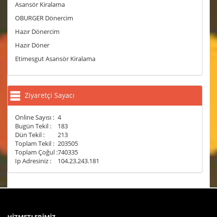
Asansör Kiralama
OBURGER Dönercim
Hazır Dönercim
Hazır Döner
Etimesgut Asansör Kiralama
Ziyaretçi Sayacı
Online Sayısı :
4
Bugün Tekil :
183
Dün Tekil :
213
Toplam Tekil :
203505
Toplam Çoğul :
740335
Ip Adresiniz :
104.23.243.181
HİZMETLERİMİZ