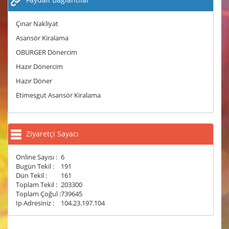
Çınar Nakliyat
Asansör Kiralama
OBURGER Dönercim
Hazır Dönercim
Hazır Döner
Etimesgut Asansör Kiralama
Ziyaretçi Sayacı
Online Sayısı :
6
Bugün Tekil :
191
Dün Tekil :
161
Toplam Tekil :
203300
Toplam Çoğul :
739645
Ip Adresiniz :
104.23.197.104