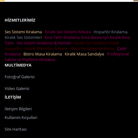
HİZMETLERİMİZ
Ses Sistemi Kiralama
Kiralık Ses Sistemi Ankara
Hoparlör Kiralama,
Kiralık Ses Sistemleri
Kına Tahtı Kiralama, Kına Gecesi için Kiralık Kına
Tahtı
Ses sistem kiralama dj hizmeti
Kiralık Ses Sistemi, Kiralık
Hoparlör - Kiralık Mikrofon Ankara
Masa Sandalye Kiralama
Çadır
Kiralama
Bistro Masa Kiralama
Kiralık Masa Sandalye
Profesyonel
Sahne ve Platform Kiralama
MULTİMEDYA
Fotoğraf Galerisi
Video Galerisi
İLETİŞİM
İletişim Bilgileri
Kullanım Koşulları
Site Haritası