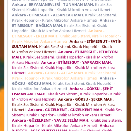
Ankara - ERYAMANEVLERİ - TUNAHAN MAH.
Kiralık Ses
Sistemi, Kiralık Hoparlör - Kiralık Mikrofon Ankara Hizmeti
Ankara - ETİMESGUT - ALSANCAK MAH.
Kiralık Ses Sistemi,
Kiralık Hoparlör - Kiralık Mikrofon Ankara Hizmeti
Ankara -
ETİMESGUT - BAĞLICA MAH.
Kiralık Ses Sistemi, Kiralık
Hoparlör - Kiralık Mikrofon Ankara Hizmeti
Ankara -
ETİMESGUT - ERLER MAH.
Kiralık Ses Sistemi, Kiralık Hoparlör -
Kiralık Mikrofon Ankara Hizmeti
Ankara - ETİMESGUT - FATİH
SULTAN MAH.
Kiralık Ses Sistemi, Kiralık Hoparlör - Kiralık
Mikrofon Ankara Hizmeti
Ankara - ETİMESGUT - İSTASYON
MAH.
Kiralık Ses Sistemi, Kiralık Hoparlör - Kiralık Mikrofon
Ankara Hizmeti
Ankara - ETİMESGUT - YAPRACIK MAH.
Kiralık Ses Sistemi, Kiralık Hoparlör - Kiralık Mikrofon Ankara
Hizmeti
Ankara - GÖKSU - ALTAY MAH.
Kiralık Ses Sistemi,
Kiralık Hoparlör - Kiralık Mikrofon Ankara Hizmeti
Ankara -
GÖKSU - GÖKSU MAH.
Kiralık Ses Sistemi, Kiralık Hoparlör -
Kiralık Mikrofon Ankara Hizmeti
Ankara - GÖKSU - ŞEHİT
OSMAN AVCI MAH.
Kiralık Ses Sistemi, Kiralık Hoparlör - Kiralık
Mikrofon Ankara Hizmeti
Ankara - GÖKSU - ŞEKER MAH.
Kiralık Ses Sistemi, Kiralık Hoparlör - Kiralık Mikrofon Ankara
Hizmeti
Ankara - GÜZELKENT - GÜZELKENT MAH.
Kiralık Ses
Sistemi, Kiralık Hoparlör - Kiralık Mikrofon Ankara Hizmeti
Ankara - GÜZELKENT - YAVUZ SELİM MAH.
Kiralık Ses Sistemi,
Kiralık Hoparlör - Kiralık Mikrofon Ankara Hizmeti
Ankara -
YURTÇU - AŞAĞIYURTÇU MAH.
Kiralık Ses Sistemi, Kiralık