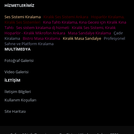
HİZMETLERİMİZ
Ses Sistemi Kiralama
Kiralık Ses Sistemi Ankara
Hoparlör Kiralama,
Kiralık Ses Sistemleri
Kına Tahtı Kiralama, Kına Gecesi için Kiralık Kına
Tahtı
Ses sistem kiralama dj hizmeti
Kiralık Ses Sistemi, Kiralık
Hoparlör - Kiralık Mikrofon Ankara
Masa Sandalye Kiralama
Çadır
Kiralama
Bistro Masa Kiralama
Kiralık Masa Sandalye
Profesyonel
Sahne ve Platform Kiralama
MULTİMEDYA
Fotoğraf Galerisi
Video Galerisi
İLETİŞİM
İletişim Bilgileri
Kullanım Koşulları
Site Haritası