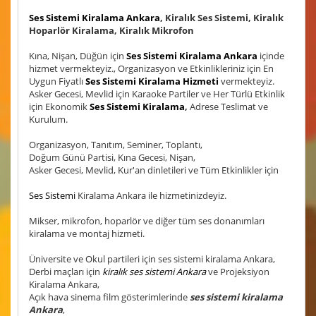
Ses Sistemi Kiralama Ankara
, Kiralık Ses Sistemi, Kiralık
Hoparlör Kiralama, Kiralık Mikrofon
Kına, Nişan, Düğün için
Ses Sistemi Kiralama Ankara
içinde
hizmet vermekteyiz., Organizasyon ve Etkinlikleriniz için En
Uygun Fiyatlı
Ses Sistemi Kiralama Hizmeti
vermekteyiz.
Asker Gecesi, Mevlid için Karaoke Partiler ve Her Türlü Etkinlik
için Ekonomik
Ses Sistemi Kiralama
,
Adrese Teslimat ve
Kurulum.
Organizasyon, Tanıtım, Seminer, Toplantı,
Doğum Günü Partisi, Kına Gecesi, Nişan,
Asker Gecesi, Mevlid, Kur'an dinletileri ve Tüm Etkinlikler için
Ses Sistemi
Kiralama Ankara ile hizmetinizdeyiz.
Mikser, mikrofon, hoparlör ve diğer tüm ses donanımları
kiralama ve montaj hizmeti.
Üniversite ve Okul partileri için ses sistemi kiralama Ankara,
Derbi maçları için
kiralık ses sistemi Ankara
ve Projeksiyon
Kiralama Ankara,
Açık hava sinema film gösterimlerinde
ses sistemi kiralama
Ankara
,