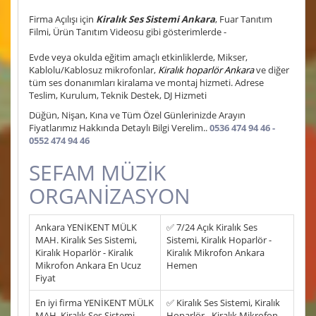
Firma Açılışı için
Kiralık Ses Sistemi Ankara
, Fuar Tanıtım
Filmi, Ürün Tanıtım Videosu gibi gösterimlerde -
Evde veya okulda eğitim amaçlı etkinliklerde, Mikser,
Kablolu/Kablosuz mikrofonlar,
Kiralık hoparlör Ankara
ve diğer
tüm ses donanımları kiralama ve montaj hizmeti. Adrese
Teslim, Kurulum, Teknik Destek, DJ Hizmeti
Düğün, Nişan, Kına ve Tüm Özel Günlerinizde Arayın
Fiyatlarımız Hakkında Detaylı Bilgi Verelim..
0536 474 94 46 -
0552 474 94 46
SEFAM MÜZİK
ORGANİZASYON
Ankara YENİKENT MÜLK
✅ 7/24 Açık Kiralık Ses
MAH. Kiralık Ses Sistemi,
Sistemi, Kiralık Hoparlör -
Kiralık Hoparlör - Kiralık
Kiralık Mikrofon Ankara
Mikrofon Ankara En Ucuz
Hemen
Fiyat
En iyi firma YENİKENT MÜLK
✅ Kiralık Ses Sistemi, Kiralık
MAH. Kiralık Ses Sistemi,
Hoparlör - Kiralık Mikrofon