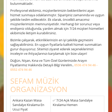
bulunmaktadır.
Profesyonel ekibimiz, müşterilerimizin beklentilerini aşan
hizmet sunmaya odaklanmıştır. Siparişiniz zamanında ve uygun
şekilde teslim edilecektir. Ek olarak, öncelikli amacımız
müşterilerimizin memnuniyetidir. Herhangi bir sorunuz veya
endişeniz olduğunda, yardım almak için 7/24 müşteri hizmetleri
ekibimizle iletişim kurabilirsiniz.
Bizimle çalışarak, etkinliklerinizin en iyi şekilde geçmesini
sağlayabilirsiniz. En uygun fiyatlarla kaliteli hizmet sunmaktan
gurur duyuyoruz. Sitemizi ziyaret ederek seçeneklerimizi
inceleyin ve ihtiyaçlarınızı karşılamak için bize ulaşın!
Düğün, Nişan, Kına ve Tüm Özel Günlerinizde Arayın
Fiyatlarımız Hakkında Detaylı Bilgi Verelim..
0536 474 94 46 -
0552 474 94 46
SEFAM MÜZİK
ORGANİZASYON
Ankara Kazan Masa
✅ 7/24 Açık Masa Sandalye
Sandalye Kiralama En
Kiralama Hemen
Ucuz Fiyat