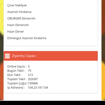
Çınar Nakliyat
Asansör Kiralama
OBURGER Dönercim
Hazır Dönercim
Hazır Döner
Etimesgut Asansör Kiralama
Ziyaretçi Sayacı
Online Sayısı :
5
Bugün Tekil :
75
Dün Tekil :
213
Toplam Tekil :
203397
Toplam Çoğul :
739968
Ip Adresiniz :
104.23.197.104