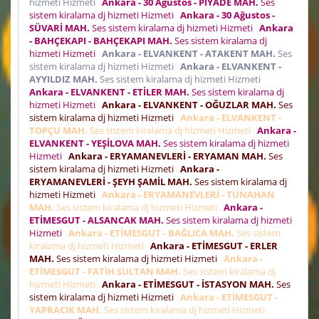
hizmeti Hizmeti
Ankara - 30 Ağustos - PİYADE MAH.
Ses
sistem kiralama dj hizmeti Hizmeti
Ankara - 30 Ağustos -
SÜVARİ MAH.
Ses sistem kiralama dj hizmeti Hizmeti
Ankara
- BAHÇEKAPI - BAHÇEKAPI MAH.
Ses sistem kiralama dj
hizmeti Hizmeti
Ankara - ELVANKENT - ATAKENT MAH.
Ses
sistem kiralama dj hizmeti Hizmeti
Ankara - ELVANKENT -
AYYILDIZ MAH.
Ses sistem kiralama dj hizmeti Hizmeti
Ankara - ELVANKENT - ETİLER MAH.
Ses sistem kiralama dj
hizmeti Hizmeti
Ankara - ELVANKENT - OĞUZLAR MAH.
Ses
sistem kiralama dj hizmeti Hizmeti
Ankara - ELVANKENT -
TOPÇU MAH.
Ses sistem kiralama dj hizmeti Hizmeti
Ankara -
ELVANKENT - YEŞİLOVA MAH.
Ses sistem kiralama dj hizmeti
Hizmeti
Ankara - ERYAMANEVLERİ - ERYAMAN MAH.
Ses
sistem kiralama dj hizmeti Hizmeti
Ankara -
ERYAMANEVLERİ - ŞEYH ŞAMİL MAH.
Ses sistem kiralama dj
hizmeti Hizmeti
Ankara - ERYAMANEVLERİ - TUNAHAN
MAH.
Ses sistem kiralama dj hizmeti Hizmeti
Ankara -
ETİMESGUT - ALSANCAK MAH.
Ses sistem kiralama dj hizmeti
Hizmeti
Ankara - ETİMESGUT - BAĞLICA MAH.
Ses sistem
kiralama dj hizmeti Hizmeti
Ankara - ETİMESGUT - ERLER
MAH.
Ses sistem kiralama dj hizmeti Hizmeti
Ankara -
ETİMESGUT - FATİH SULTAN MAH.
Ses sistem kiralama dj
hizmeti Hizmeti
Ankara - ETİMESGUT - İSTASYON MAH.
Ses
sistem kiralama dj hizmeti Hizmeti
Ankara - ETİMESGUT -
YAPRACIK MAH.
Ses sistem kiralama dj hizmeti Hizmeti