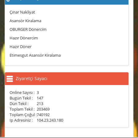
Çınar Nakliyat
Asansör Kiralama
OBURGER Dönercim
Hazır Dönercim
Hazır Döner
Etimesgut Asansör Kiralama
Ziyaretçi Sayacı
Online Sayısı :
3
Bugün Tekil :
147
Dün Tekil :
213
Toplam Tekil :
203469
Toplam Çoğul :
740192
Ip Adresiniz :
104.23.243.180