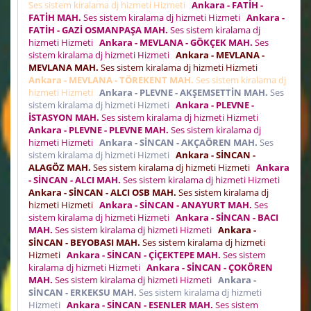
Ses sistem kiralama dj hizmeti Hizmeti
Ankara - FATİH -
FATİH MAH.
Ses sistem kiralama dj hizmeti Hizmeti
Ankara -
FATİH - GAZİ OSMANPAŞA MAH.
Ses sistem kiralama dj
hizmeti Hizmeti
Ankara - MEVLANA - GÖKÇEK MAH.
Ses
sistem kiralama dj hizmeti Hizmeti
Ankara - MEVLANA -
MEVLANA MAH.
Ses sistem kiralama dj hizmeti Hizmeti
Ankara - MEVLANA - TÖREKENT MAH.
Ses sistem kiralama dj
hizmeti Hizmeti
Ankara - PLEVNE - AKŞEMSETTİN MAH.
Ses
sistem kiralama dj hizmeti Hizmeti
Ankara - PLEVNE -
İSTASYON MAH.
Ses sistem kiralama dj hizmeti Hizmeti
Ankara - PLEVNE - PLEVNE MAH.
Ses sistem kiralama dj
hizmeti Hizmeti
Ankara - SİNCAN - AKÇAÖREN MAH.
Ses
sistem kiralama dj hizmeti Hizmeti
Ankara - SİNCAN -
ALAGÖZ MAH.
Ses sistem kiralama dj hizmeti Hizmeti
Ankara
- SİNCAN - ALCI MAH.
Ses sistem kiralama dj hizmeti Hizmeti
Ankara - SİNCAN - ALCI OSB MAH.
Ses sistem kiralama dj
hizmeti Hizmeti
Ankara - SİNCAN - ANAYURT MAH.
Ses
sistem kiralama dj hizmeti Hizmeti
Ankara - SİNCAN - BACI
MAH.
Ses sistem kiralama dj hizmeti Hizmeti
Ankara -
SİNCAN - BEYOBASI MAH.
Ses sistem kiralama dj hizmeti
Hizmeti
Ankara - SİNCAN - ÇİÇEKTEPE MAH.
Ses sistem
kiralama dj hizmeti Hizmeti
Ankara - SİNCAN - ÇOKÖREN
MAH.
Ses sistem kiralama dj hizmeti Hizmeti
Ankara -
SİNCAN - ERKEKSU MAH.
Ses sistem kiralama dj hizmeti
Hizmeti
Ankara - SİNCAN - ESENLER MAH.
Ses sistem