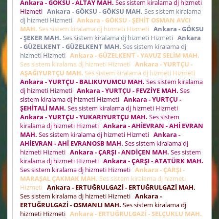
Ankara - GÖKSU - ALTAY MAH.
Ses sistem kiralama dj hizmeti
Hizmeti
Ankara - GÖKSU - GÖKSU MAH.
Ses sistem kiralama
dj hizmeti Hizmeti
Ankara - GÖKSU - ŞEHİT OSMAN AVCI
MAH.
Ses sistem kiralama dj hizmeti Hizmeti
Ankara - GÖKSU
- ŞEKER MAH.
Ses sistem kiralama dj hizmeti Hizmeti
Ankara
- GÜZELKENT - GÜZELKENT MAH.
Ses sistem kiralama dj
hizmeti Hizmeti
Ankara - GÜZELKENT - YAVUZ SELİM MAH.
Ses sistem kiralama dj hizmeti Hizmeti
Ankara - YURTÇU -
AŞAĞIYURTÇU MAH.
Ses sistem kiralama dj hizmeti Hizmeti
Ankara - YURTÇU - BALIKUYUMCU MAH.
Ses sistem kiralama
dj hizmeti Hizmeti
Ankara - YURTÇU - FEVZİYE MAH.
Ses
sistem kiralama dj hizmeti Hizmeti
Ankara - YURTÇU -
ŞEHİTALİ MAH.
Ses sistem kiralama dj hizmeti Hizmeti
Ankara - YURTÇU - YUKARIYURTÇU MAH.
Ses sistem
kiralama dj hizmeti Hizmeti
Ankara - AHİEVRAN - AHİ EVRAN
MAH.
Ses sistem kiralama dj hizmeti Hizmeti
Ankara -
AHİEVRAN - AHİ EVRANOSB MAH.
Ses sistem kiralama dj
hizmeti Hizmeti
Ankara - ÇARŞI - ANDİÇEN MAH.
Ses sistem
kiralama dj hizmeti Hizmeti
Ankara - ÇARŞI - ATATÜRK MAH.
Ses sistem kiralama dj hizmeti Hizmeti
Ankara - ÇARŞI -
MARAŞAL ÇAKMAK MAH.
Ses sistem kiralama dj hizmeti
Hizmeti
Ankara - ERTUĞRULGAZİ - ERTUĞRULGAZİ MAH.
Ses sistem kiralama dj hizmeti Hizmeti
Ankara -
ERTUĞRULGAZİ - OSMANLI MAH.
Ses sistem kiralama dj
hizmeti Hizmeti
Ankara - ERTUĞRULGAZİ - SELÇUKLU MAH.