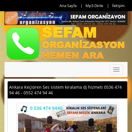
Ana Sayfa
Mp3 Dinle
İletişim
Toggle
navigati
Ankara Keçiören Ses sistem kiralama dj hizmeti 0536 474
94 46 - 0552 474 94 46