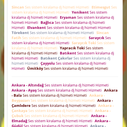
Sincan
Ses sistem kiralama dj hizmeti Hizmeti
Etimesgut
Ses
sistem kiralama dj hizmeti Hizmeti
Yenikent
Ses sistem
kiralama dj hizmeti Hizmeti
Eryaman
Ses sistem kiralama dj
hizmeti Hizmeti
Bağlıca
Ses sistem kiralama dj hizmeti
Hizmeti
Elvankent
Ses sistem kiralama dj hizmeti Hizmeti
Törekent
Ses sistem kiralama dj hizmeti Hizmeti
Sincan
Fatih
Ses sistem kiralama dj hizmeti Hizmeti
Saraycık
Ses
sistem kiralama dj hizmeti Hizmeti
Saraycık Toki
Ses sistem
kiralama dj hizmeti Hizmeti
Yapracık Toki
Ses sistem
kiralama dj hizmeti Hizmeti
Batıkent
Ses sistem kiralama dj
hizmeti Hizmeti
Batıkent Çakırlar
Ses sistem kiralama dj
hizmeti Hizmeti
Çayyolu
Ses sistem kiralama dj hizmeti
Hizmeti
Ümitköy
Ses sistem kiralama dj hizmeti Hizmeti
Ankara - Altındağ
Ses sistem kiralama dj hizmeti Hizmeti
Ankara - Ayaş
Ses sistem kiralama dj hizmeti Hizmeti
Ankara
- Bala
Ses sistem kiralama dj hizmeti Hizmeti
Ankara -
Beypazarı
Ses sistem kiralama dj hizmeti Hizmeti
Ankara -
Çamlıdere
Ses sistem kiralama dj hizmeti Hizmeti
Ankara -
Çankaya
Ses sistem kiralama dj hizmeti Hizmeti
Ankara -
Çubuk
Ses sistem kiralama dj hizmeti Hizmeti
Ankara -
Elmadağ
Ses sistem kiralama dj hizmeti Hizmeti
Ankara -
Güdül
Ses sistem kiralama dj hizmeti Hizmeti
Ankara -