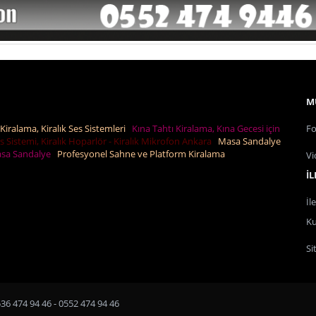
M
Kiralama, Kiralık Ses Sistemleri
Kına Tahtı Kiralama, Kına Gecesi için
Fo
es Sistemi, Kiralık Hoparlör - Kiralık Mikrofon Ankara
Masa Sandalye
Masa Sandalye
Profesyonel Sahne ve Platform Kiralama
Vi
İL
İl
Ku
Si
6 474 94 46 - 0552 474 94 46