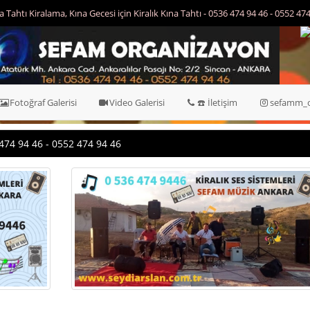
7-24 - Kına Tahtı Kiralama, Kına Gecesi için Kiralık Kına Tahtı - 0536 474 94 4
Fotoğraf Galerisi
Video Galerisi
☎️ İletişim
sefamm_o
474 94 46 - 0552 474 94 46