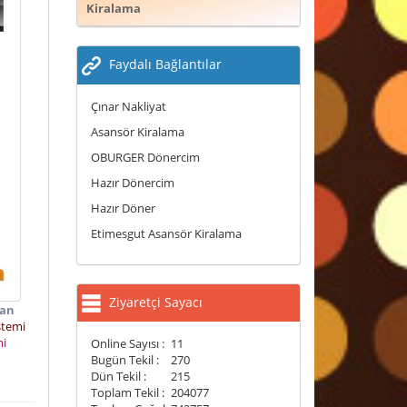
Kiralama
Faydalı Bağlantılar
Çınar Nakliyat
Asansör Kiralama
OBURGER Dönercim
Hazır Dönercim
Hazır Döner
Etimesgut Asansör Kiralama
Ziyaretçi Sayacı
an
stemi
mi
Online Sayısı :
11
Bugün Tekil :
270
Dün Tekil :
215
Toplam Tekil :
204077