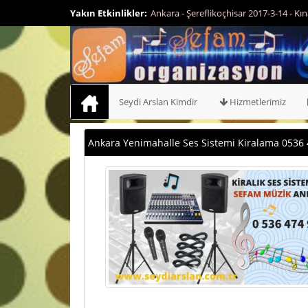
in Kiralık Kına Tahtı - 0536 474 94 46 - 0552 474 94 46
Yakın Etkinlikler:
Ankara - Çankaya 2017-
474 94 46
Seydi Arslan Kimdir
Hizmetlerimiz
Ankara Yenimahalle Ses Sistemi Kiralama 0536 