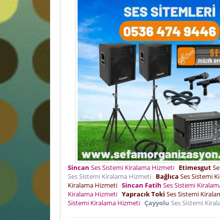
Sincan
Ses Sistemi Kiralama Hizmeti
Etimesgut
Se
Ses Sistemi Kiralama Hizmeti
Bağlıca
Ses Sistemi K
Kiralama Hizmeti
Sincan Fatih
Ses Sistemi Kirala
Kiralama Hizmeti
Yapracık Toki
Ses Sistemi Kiral
Sistemi Kiralama Hizmeti
Çayyolu
Ses Sistemi Kira