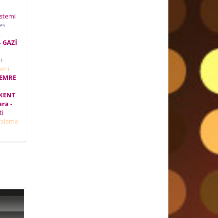
istemi
es
K
- GAZİ
ti
temi
 EMRE
İKENT
ra -
eti
ralama