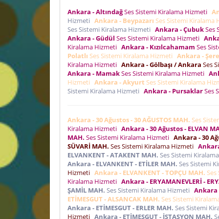
Ankara - Altındağ
Ses Sistemi Kiralama Hizmeti
An
Hizmeti
Ankara - Beypazarı
Ses Sistemi Kiralama
Ses Sistemi Kiralama Hizmeti
Ankara - Çubuk
Ses 
Ankara - Güdül
Ses Sistemi Kiralama Hizmeti
Anka
Kiralama Hizmeti
Ankara - Kızılcahamam
Ses Sis
Polatlı
Ses Sistemi Kiralama Hizmeti
Ankara - Şere
Kiralama Hizmeti
Ankara - Gölbaşı / Ankara
Ses S
Ankara - Mamak
Ses Sistemi Kiralama Hizmeti
Ank
Hizmeti
Ankara - Akyurt
Ses Sistemi Kiralama Hi
Sistemi Kiralama Hizmeti
Ankara - Pursaklar
Ses S
Ankara - 30 Ağustos - 30 AĞUSTOS MAH.
Ses Siste
Kiralama Hizmeti
Ankara - 30 Ağustos - ELVAN M
MAH.
Ses Sistemi Kiralama Hizmeti
Ankara - 30 A
SÜVARİ MAH.
Ses Sistemi Kiralama Hizmeti
Ankar
ELVANKENT - ATAKENT MAH.
Ses Sistemi Kiralam
Ankara - ELVANKENT - ETİLER MAH.
Ses Sistemi K
Hizmeti
Ankara - ELVANKENT - TOPÇU MAH.
Ses 
Kiralama Hizmeti
Ankara - ERYAMANEVLERİ - E
ŞAMİL MAH.
Ses Sistemi Kiralama Hizmeti
Ankara
ETİMESGUT - ALSANCAK MAH.
Ses Sistemi Kirala
Ankara - ETİMESGUT - ERLER MAH.
Ses Sistemi Ki
Hizmeti
Ankara - ETİMESGUT - İSTASYON MAH.
Se