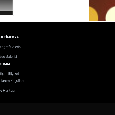
ULTİMEDYA
toğraf Galerisi
deo Galerisi
ETİŞİM
etişim Bilgileri
llanım Koşulları
te Haritası