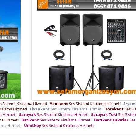
s Sistemi Kiralama Hizmeti
Yenikent
Ses Sistemi Kiralama Hizmeti
Eryam
iralama Hizmeti
Elvankent
Ses Sistemi Kiralama Hizmeti
Törekent
Ses Si
ma Hizmeti
Saraycık
Ses Sistemi Kiralama Hizmeti
Saraycık Toki
Ses Siste
ama Hizmeti
Batıkent
Ses Sistemi Kiralama Hizmeti
Batıkent Çakırlar
Ses
lama Hizmeti
Ümitköy
Ses Sistemi Kiralama Hizmeti