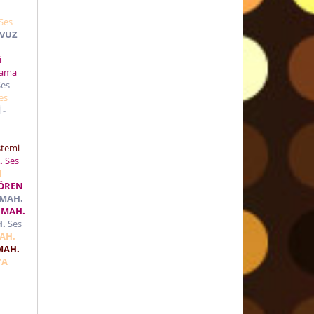
Ses
AVUZ
ti
lama
es
es
 -
i
stemi
.
Ses
N
AÖREN
 MAH.
 MAH.
H.
Ses
AH.
MAH.
YA