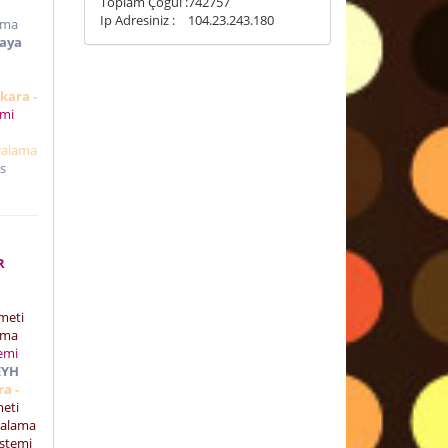
Toplam Çoğul :
742757
Ip Adresiniz :
104.23.243.180
ama
kaya
kara -
emi
ralama
s
R
zmeti
ama
emi
EYH
a -
meti
ralama
istemi