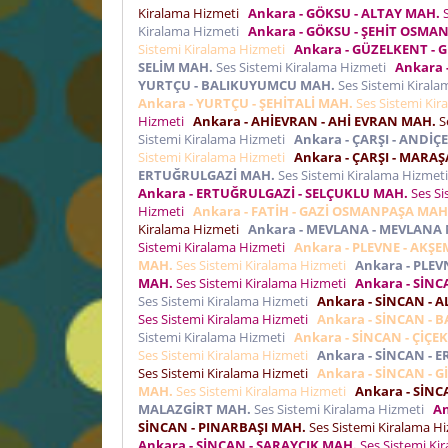
Kiralama Hizmeti
Ankara - GÖKSU - ALTAY MAH.
S
Kiralama Hizmeti
Ankara - GÖKSU - ŞEHİT OSMAN
Sistemi Kiralama Hizmeti
Ankara - GÜZELKENT -
SELİM MAH.
Ses Sistemi Kiralama Hizmeti
Ankara 
YURTÇU - BALIKUYUMCU MAH.
Ses Sistemi Kiral
Ankara - YURTÇU - ŞEHİTALİ MAH.
Ses Sistemi Ki
Hizmeti
Ankara - AHİEVRAN - AHİ EVRAN MAH.
S
Sistemi Kiralama Hizmeti
Ankara - ÇARŞI - ANDİÇ
Sistemi Kiralama Hizmeti
Ankara - ÇARŞI - MARA
ERTUĞRULGAZİ MAH.
Ses Sistemi Kiralama Hizmet
Ankara - ERTUĞRULGAZİ - SELÇUKLU MAH.
Ses Si
Hizmeti
Ankara - FATİH - GAZİ OSMANPAŞA MAH
Kiralama Hizmeti
Ankara - MEVLANA - MEVLANA
Sistemi Kiralama Hizmeti
Ankara - PLEVNE - AKŞ
MAH.
Ses Sistemi Kiralama Hizmeti
Ankara - PLEV
MAH.
Ses Sistemi Kiralama Hizmeti
Ankara - SİN
Ses Sistemi Kiralama Hizmeti
Ankara - SİNCAN - A
Ses Sistemi Kiralama Hizmeti
Ankara - SİNCAN - B
Sistemi Kiralama Hizmeti
Ankara - SİNCAN - ÇİÇE
Ses Sistemi Kiralama Hizmeti
Ankara - SİNCAN - 
Ses Sistemi Kiralama Hizmeti
Ankara - SİNCAN - 
MAH.
Ses Sistemi Kiralama Hizmeti
Ankara - SİNC
MALAZGİRT MAH.
Ses Sistemi Kiralama Hizmeti
An
SİNCAN - PINARBAŞI MAH.
Ses Sistemi Kiralama H
Ankara - SİNCAN - SARAYCIK MAH.
Ses Sistemi Ki