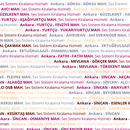
es Sistemi Kiralama Hizmeti
Ankara - GÖKSU - GÖKSU MAH.
Ses Sistemi
 AVCI MAH.
Ses Sistemi Kiralama Hizmeti
Ankara - GÖKSU - ŞEKER MAH.
 GÜZELKENT MAH.
Ses Sistemi Kiralama Hizmeti
Ankara - GÜZELKENT - Y
- YURTÇU - AŞAĞIYURTÇU MAH.
Ses Sistemi Kiralama Hizmeti
Ankara -
ama Hizmeti
Ankara - YURTÇU - FEVZİYE MAH.
Ses Sistemi Kiralama Hizme
ralama Hizmeti
Ankara - YURTÇU - YUKARIYURTÇU MAH.
Ses Sistemi Kira
es Sistemi Kiralama Hizmeti
Ankara - AHİEVRAN - AHİ EVRANOSB MAH.
S
EN MAH.
Ses Sistemi Kiralama Hizmeti
Ankara - ÇARŞI - ATATÜRK MAH.
S
ŞAL ÇAKMAK MAH.
Ses Sistemi Kiralama Hizmeti
Ankara - ERTUĞRULGAZİ
i
Ankara - ERTUĞRULGAZİ - OSMANLI MAH.
Ses Sistemi Kiralama Hizmet
stemi Kiralama Hizmeti
Ankara - FATİH - FATİH MAH.
Ses Sistemi Kiralama
.
Ses Sistemi Kiralama Hizmeti
Ankara - MEVLANA - GÖKÇEK MAH.
Ses Si
 MAH.
Ses Sistemi Kiralama Hizmeti
Ankara - MEVLANA - TÖREKENT MAH
EMSETTİN MAH.
Ses Sistemi Kiralama Hizmeti
Ankara - PLEVNE - İSTASYO
NE - PLEVNE MAH.
Ses Sistemi Kiralama Hizmeti
Ankara - SİNCAN - AKÇ
CAN - ALAGÖZ MAH.
Ses Sistemi Kiralama Hizmeti
Ankara - SİNCAN - ALCI
LCI OSB MAH.
Ses Sistemi Kiralama Hizmeti
Ankara - SİNCAN - ANAYURT
ACI MAH.
Ses Sistemi Kiralama Hizmeti
Ankara - SİNCAN - BEYOBASI MA
KTEPE MAH.
Ses Sistemi Kiralama Hizmeti
Ankara - SİNCAN - ÇOKÖREN M
ERKEKSU MAH.
Ses Sistemi Kiralama Hizmeti
Ankara - SİNCAN - ESENLER 
GİRMEÇ MAH.
Ses Sistemi Kiralama Hizmeti
Ankara - SİNCAN - HİSARLIKA
AN - KESİKTAŞ MAH.
Ses Sistemi Kiralama Hizmeti
Ankara - SİNCAN -
kara - SİNCAN - OSMANİYE MAH.
Ses Sistemi Kiralama Hizmeti
Ankara -
izmeti
Ankara - SİNCAN - POLATLAR MAH.
Ses Sistemi Kiralama Hizmeti
ralama Hizmeti
Ankara - SİNCAN - SİNCANOSB MAH.
Ses Sistemi Kiralama