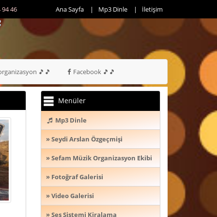
6 - 0552
Ana Sayfa
Mp3 Dinle
İletişim
rganizasyon 🎵🎵
Facebook 🎵🎵
Menüler
Mp3 Dinle
» Seydi Arslan Özgeçmişi
» Sefam Müzik Organizasyon Ekibi
» Fotoğraf Galerisi
» Video Galerisi
» Ses Sistemi Kiralama