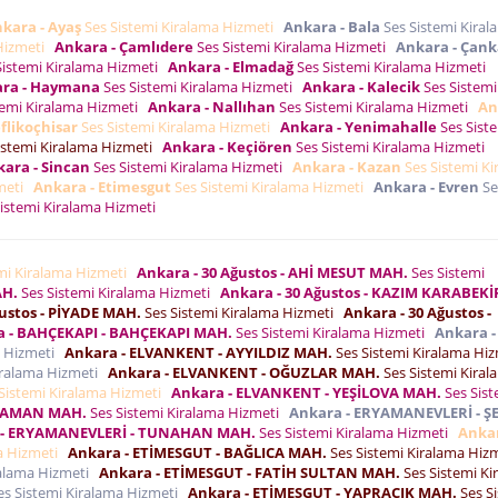
kara - Ayaş
Ses Sistemi Kiralama Hizmeti
Ankara - Bala
Ses Sistemi Kiral
 Hizmeti
Ankara - Çamlıdere
Ses Sistemi Kiralama Hizmeti
Ankara - Çan
Sistemi Kiralama Hizmeti
Ankara - Elmadağ
Ses Sistemi Kiralama Hizmeti
ra - Haymana
Ses Sistemi Kiralama Hizmeti
Ankara - Kalecik
Ses Sistemi
temi Kiralama Hizmeti
Ankara - Nallıhan
Ses Sistemi Kiralama Hizmeti
An
flikoçhisar
Ses Sistemi Kiralama Hizmeti
Ankara - Yenimahalle
Ses Sist
istemi Kiralama Hizmeti
Ankara - Keçiören
Ses Sistemi Kiralama Hizmeti
ara - Sincan
Ses Sistemi Kiralama Hizmeti
Ankara - Kazan
Ses Sistemi Ki
zmeti
Ankara - Etimesgut
Ses Sistemi Kiralama Hizmeti
Ankara - Evren
Se
istemi Kiralama Hizmeti
mi Kiralama Hizmeti
Ankara - 30 Ağustos - AHİ MESUT MAH.
Ses Sistemi
AH.
Ses Sistemi Kiralama Hizmeti
Ankara - 30 Ağustos - KAZIM KARABEKİ
ğustos - PİYADE MAH.
Ses Sistemi Kiralama Hizmeti
Ankara - 30 Ağustos -
a - BAHÇEKAPI - BAHÇEKAPI MAH.
Ses Sistemi Kiralama Hizmeti
Ankara -
a Hizmeti
Ankara - ELVANKENT - AYYILDIZ MAH.
Ses Sistemi Kiralama Hi
iralama Hizmeti
Ankara - ELVANKENT - OĞUZLAR MAH.
Ses Sistemi Kiral
Sistemi Kiralama Hizmeti
Ankara - ELVANKENT - YEŞİLOVA MAH.
Ses Sist
RYAMAN MAH.
Ses Sistemi Kiralama Hizmeti
Ankara - ERYAMANEVLERİ - Ş
 - ERYAMANEVLERİ - TUNAHAN MAH.
Ses Sistemi Kiralama Hizmeti
Ankar
ma Hizmeti
Ankara - ETİMESGUT - BAĞLICA MAH.
Ses Sistemi Kiralama Hiz
ralama Hizmeti
Ankara - ETİMESGUT - FATİH SULTAN MAH.
Ses Sistemi Ki
s Sistemi Kiralama Hizmeti
Ankara - ETİMESGUT - YAPRACIK MAH.
Ses S