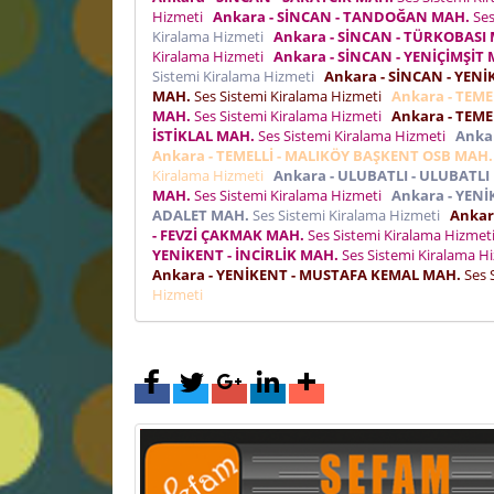
Hizmeti
Ankara - SİNCAN - TANDOĞAN MAH.
Ses
Kiralama Hizmeti
Ankara - SİNCAN - TÜRKOBASI
Kiralama Hizmeti
Ankara - SİNCAN - YENİÇİMŞİT
Sistemi Kiralama Hizmeti
Ankara - SİNCAN - YENİ
MAH.
Ses Sistemi Kiralama Hizmeti
Ankara - TEM
MAH.
Ses Sistemi Kiralama Hizmeti
Ankara - TEME
İSTİKLAL MAH.
Ses Sistemi Kiralama Hizmeti
Anka
Ankara - TEMELLİ - MALIKÖY BAŞKENT OSB MAH.
Kiralama Hizmeti
Ankara - ULUBATLI - ULUBATL
MAH.
Ses Sistemi Kiralama Hizmeti
Ankara - YENİ
ADALET MAH.
Ses Sistemi Kiralama Hizmeti
Ankar
- FEVZİ ÇAKMAK MAH.
Ses Sistemi Kiralama Hizme
YENİKENT - İNCİRLİK MAH.
Ses Sistemi Kiralama H
Ankara - YENİKENT - MUSTAFA KEMAL MAH.
Ses 
Hizmeti