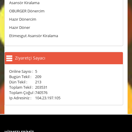
Asansör Kiralama
OBURGER Dönercim
Hazır Dönercim
Hazır Döner
Etimesgut Asansör Kiralama
Ziyaretçi Sayacı
Online Sayısı :
5
Bugün Tekil :
209
Dün Tekil :
213
Toplam Tekil :
203531
Toplam Çoğul :
740576
Ip Adresiniz :
104.23.197.105