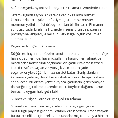
Sefam Organizasyon: Ankara Çadır Kiralama Hizmetinde Lider
Sefam Organizasyon, Ankara'da çadır kiralama hizmeti
konusunda uzun yıllardır faaliyet gösteren ve müşteri
memnuniyetini en üst düzeyde tutan bir firmadır. Firmanın
sunduğu çadır kiralama hizmetleri, geniş ürün yelpazesi ve
profesyonel ekipleriyle her türlü etkinliğe uygun çözümler
sunmaktadır.
Düğünler İçin Çadır Kiralama
Düğünler, hayatın en özel ve unutulmaz anlarından biridir. Açık
hava düğünlerinde, hava koşullarına karşı önlem almak ve
misafirlerin konforunu sağlamak için çadır kiralama hizmeti
idealdir. Sefam Organizasyon, şık ve modern çadır
seçenekleriyle düğünlerinize zarafet katar. Geniş alanları
kapsayan çadırlar, davetlilerin rahatça oturabileceği ve dans
edebileceği bir ortam yaratır. Ayrıca, çadırların iç dekorasyonu
da isteğe bağlı olarak düzenlenebilir, böylece düğününüzün
temasına uygun hale getirilebilir.
Sünnet ve Nişan Törenleri İçin Çadır Kiralama
Sünnet ve nişan törenleri, ailelerin bir araya geldiği ve
mutluluğu paylaştığı önemli etkinliklerdir. Sefam Organizasyon,
bu tür etkinlikler için özel olarak tasarlanmış çadırlarıyla hizmet