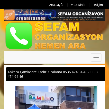
Ana Sayfa
Mp3 Dinle
İletişim
Toggle
navigati
Ankara Çamlıdere Çadır Kiralama 0536 474 94 46 - 0552
474 94 46