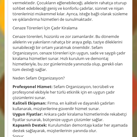
vermektedir. Çocukların eğlenebileceği, ailelerin rahatça oturup
sohbet edebileceği geniş ve konforlu çadırlar, sünnet ve nişan
törenlerinizi mükemmel kılar. Ayrıca, isteğe bağlı olarak süsleme
ve ışıklandırma hizmetleri de sunulmaktadır.
Cenaze Törenleri İçin Çadır Kiralama
Cenaze törenleri, hüzünlü ve zor zamanlardır. Bu dönemde
ailelerin ve yakınların rahatça bir araya gelip, taziye dileklerini
sunabileceği bir ortam yaratmak önemlidir. Sefam
Organizasyon, cenaze törenleri için uygun, sade ve saygılı çadır
kiralama hizmetleri sunar. Hızlı kurulum ve demontaj
hizmetleriyle, bu zor günlerinizde yanınızda olup, gerekli olan
tüm desteği sağlar.
Neden Sefam Organizasyon?
Profesyonel Hizmet:
Sefam Organizasyon, tecrübeli ve
profesyonel ekibiyle her türlü etkinlik için en uygun çadır
çözümlerini sunar.
Kaliteli Ekipman:
Firma, en kaliteli ve dayanıklı çadırları
kullanarak, müşterilerine güvenilir hizmet sunar.
Uygun Fiyatlar:
Ankara çadır kiralama hizmetlerinde rekabetçi
fiyatlar sunarak, bütçenize uygun çözümler sağlar.
Kapsamlı Destek:
Kurulumdan demontaja kadar her aşamada
destek sağlayarak, müşterilerinin yanında olur.
Sonuç