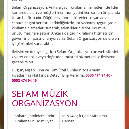
Sefam Organizasyon, Ankara çadır kiralama hizmetlerinde lider
konumda olan ve müşteri memnuniyetini her zaman ön planda
tutan bir firmadır. Düğünler, sünnet törenleri, nişanlar ve
cenazeler gibi her türlü etkinliğinizde, ihtiyacınıza uygun çadır
kiralama hizmetleri sunarak, etkinliklerinizi sorunsuz ve
unutulmaz hale getirir. Ankara'da çadır kiralama hizmeti için
güvenilir bir partner arıyorsanız, Sefam Organizasyon sizlere en
iyi çözümleri sunacaktır.
İletişim ve detaylı bilgi için Sefam Organizasyon'un web sitesini
ziyaret edebilir veya doğrudan müşteri hizmetleri ile iletişime
geçebilirsiniz.
Düğün, Nişan, Kına ve Tüm Özel Günlerinizde Arayın
Fiyatlarımız Hakkında Detaylı Bilgi Verelim..
0536 474 94 46 -
0552 474 94 46
SEFAM MÜZİK
ORGANİZASYON
Ankara Çamlıdere Çadır
✅ 7/24 Açık Çadır Kiralama
Kiralama En Ucuz Fiyat
Hemen