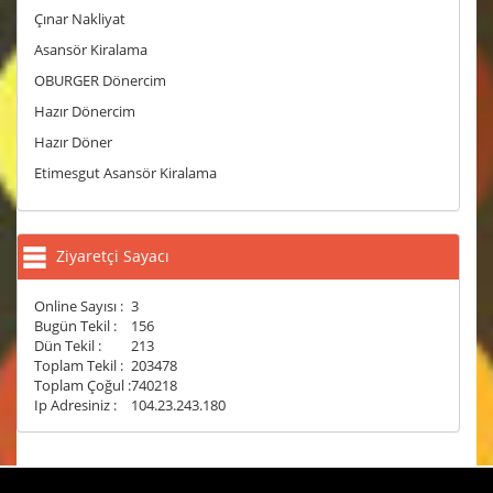
Çınar Nakliyat
Asansör Kiralama
OBURGER Dönercim
Hazır Dönercim
Hazır Döner
Etimesgut Asansör Kiralama
Ziyaretçi Sayacı
Online Sayısı :
3
Bugün Tekil :
156
Dün Tekil :
213
Toplam Tekil :
203478
Toplam Çoğul :
740218
Ip Adresiniz :
104.23.243.180