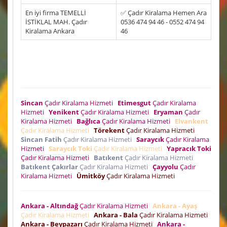
En iyi firma TEMELLİ
✅ Çadır Kiralama Hemen Ara
İSTİKLAL MAH. Çadır
0536 474 94 46 - 0552 474 94
Kiralama Ankara
46
Sincan
Çadır Kiralama Hizmeti
Etimesgut
Çadır Kiralama
Hizmeti
Yenikent
Çadır Kiralama Hizmeti
Eryaman
Çadır
Kiralama Hizmeti
Bağlıca
Çadır Kiralama Hizmeti
Elvankent
Çadır Kiralama Hizmeti
Törekent
Çadır Kiralama Hizmeti
Sincan Fatih
Çadır Kiralama Hizmeti
Saraycık
Çadır Kiralama
Hizmeti
Saraycık Toki
Çadır Kiralama Hizmeti
Yapracık Toki
Çadır Kiralama Hizmeti
Batıkent
Çadır Kiralama Hizmeti
Batıkent Çakırlar
Çadır Kiralama Hizmeti
Çayyolu
Çadır
Kiralama Hizmeti
Ümitköy
Çadır Kiralama Hizmeti
Ankara - Altındağ
Çadır Kiralama Hizmeti
Ankara - Ayaş
Çadır Kiralama Hizmeti
Ankara - Bala
Çadır Kiralama Hizmeti
Ankara - Beypazarı
Çadır Kiralama Hizmeti
Ankara -