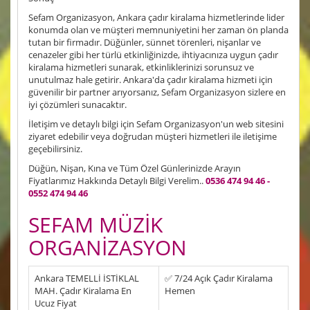
Sefam Organizasyon, Ankara çadır kiralama hizmetlerinde lider
konumda olan ve müşteri memnuniyetini her zaman ön planda
tutan bir firmadır. Düğünler, sünnet törenleri, nişanlar ve
cenazeler gibi her türlü etkinliğinizde, ihtiyacınıza uygun çadır
kiralama hizmetleri sunarak, etkinliklerinizi sorunsuz ve
unutulmaz hale getirir. Ankara'da çadır kiralama hizmeti için
güvenilir bir partner arıyorsanız, Sefam Organizasyon sizlere en
iyi çözümleri sunacaktır.
İletişim ve detaylı bilgi için Sefam Organizasyon'un web sitesini
ziyaret edebilir veya doğrudan müşteri hizmetleri ile iletişime
geçebilirsiniz.
Düğün, Nişan, Kına ve Tüm Özel Günlerinizde Arayın
Fiyatlarımız Hakkında Detaylı Bilgi Verelim..
0536 474 94 46 -
0552 474 94 46
SEFAM MÜZİK
ORGANİZASYON
Ankara TEMELLİ İSTİKLAL
✅ 7/24 Açık Çadır Kiralama
MAH. Çadır Kiralama En
Hemen
Ucuz Fiyat