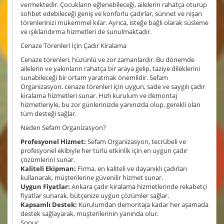
vermektedir. Çocukların eğlenebileceği, ailelerin rahatça oturup
sohbet edebileceği geniş ve konforlu çadırlar, sünnet ve nişan
törenlerinizi mükemmel kılar. Ayrıca, isteğe bağlı olarak süsleme
ve ışıklandırma hizmetleri de sunulmaktadır.
Cenaze Törenleri İçin Çadır Kiralama
Cenaze törenleri, hüzünlü ve zor zamanlardır. Bu dönemde
ailelerin ve yakınların rahatça bir araya gelip, taziye dileklerini
sunabileceği bir ortam yaratmak önemlidir. Sefam
Organizasyon, cenaze törenleri için uygun, sade ve saygılı çadır
kiralama hizmetleri sunar. Hızlı kurulum ve demontaj
hizmetleriyle, bu zor günlerinizde yanınızda olup, gerekli olan
tüm desteği sağlar.
Neden Sefam Organizasyon?
Profesyonel Hizmet:
Sefam Organizasyon, tecrübeli ve
profesyonel ekibiyle her türlü etkinlik için en uygun çadır
çözümlerini sunar.
Kaliteli Ekipman:
Firma, en kaliteli ve dayanıklı çadırları
kullanarak, müşterilerine güvenilir hizmet sunar.
Uygun Fiyatlar:
Ankara çadır kiralama hizmetlerinde rekabetçi
fiyatlar sunarak, bütçenize uygun çözümler sağlar.
Kapsamlı Destek:
Kurulumdan demontaja kadar her aşamada
destek sağlayarak, müşterilerinin yanında olur.
Sonuç