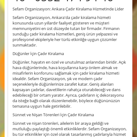
Sefam Organizasyon: Ankara Çadır Kiralama Hizmetinde Lider
Sefam Organizasyon, Ankara'da çadır kiralama hizmeti
konusunda uzun yıllardır faaliyet gösteren ve müşteri
memnuniyetini en üst düzeyde tutan bir firmadır. Firmanın
sunduğu çadır kiralama hizmetleri, geniş ürün yelpazesi ve
profesyonel ekipleriyle her türlü etkinliğe uygun çözümler
sunmaktadır.
Düğünler İçin Çadır Kiralama
Düğünler, hayatın en özel ve unutulmaz anlarından biridir. Açık
hava düğünlerinde, hava koşullarına karşı önlem almak ve
misafirlerin konforunu sağlamak için çadır kiralama hizmeti
idealdir. Sefam Organizasyon, şık ve modern çadır
seçenekleriyle düğünlerinize zarafet katar. Geniş alanları
kapsayan çadırlar, davetlilerin rahatça oturabileceği ve dans
edebileceği bir ortam yaratır. Ayrıca, çadırların iç dekorasyonu
da isteğe bağlı olarak düzenlenebilir, böylece düğününüzün
temasına uygun hale getirilebilir.
Sünnet ve Nişan Törenleri İçin Çadır Kiralama
Sünnet ve nişan törenleri, ailelerin bir araya geldiği ve
mutluluğu paylaştığı önemli etkinliklerdir. Sefam Organizasyon,
bu tür etkinlikler için özel olarak tasarlanmış çadırlarıyla hizmet