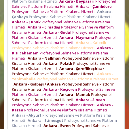
Platform Kiralama Hizmeti
Ankara - Beypazarı
Profesyonel
Sahne ve Platform Kiralama Hizmeti
Ankara - Çamlıdere
Profesyonel Sahne ve Platform Kiralama Hizmeti
Ankara -
Çankaya
Profesyonel Sahne ve Platform Kiralama Hizmeti
Ankara - Çubuk
Profesyonel Sahne ve Platform Kiralama
Hizmeti
Ankara - Elmadağ
Profesyonel Sahne ve Platform
Kiralama Hizmeti
Ankara - Güdül
Profesyonel Sahne ve
Platform Kiralama Hizmeti
Ankara - Haymana
Profesyonel
Sahne ve Platform Kiralama Hizmeti
Ankara - Kalecik
Profesyonel Sahne ve Platform Kiralama Hizmeti
Ankara -
Kızılcahamam
Profesyonel Sahne ve Platform Kiralama
Hizmeti
Ankara - Nallıhan
Profesyonel Sahne ve Platform
Kiralama Hizmeti
Ankara - Polatlı
Profesyonel Sahne ve
Platform Kiralama Hizmeti
Ankara - Şereflikoçhisar
Profesyonel Sahne ve Platform Kiralama Hizmeti
Ankara -
Yenimahalle
Profesyonel Sahne ve Platform Kiralama Hizmeti
Ankara - Gölbaşı / Ankara
Profesyonel Sahne ve Platform
Kiralama Hizmeti
Ankara - Keçiören
Profesyonel Sahne ve
Platform Kiralama Hizmeti
Ankara - Mamak
Profesyonel
Sahne ve Platform Kiralama Hizmeti
Ankara - Sincan
Profesyonel Sahne ve Platform Kiralama Hizmeti
Ankara -
Kazan
Profesyonel Sahne ve Platform Kiralama Hizmeti
Ankara - Akyurt
Profesyonel Sahne ve Platform Kiralama
Hizmeti
Ankara - Etimesgut
Profesyonel Sahne ve Platform
Kiralama Hizmeti
Ankara - Evren
Profesyonel Sahne ve