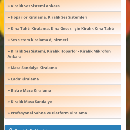
» Kiralık Ses Sistemi Ankara
» Hoparlör Kiralama, Kiralık Ses Sistemleri
» Kına Tahtı Kiralama, Kına Gecesi için Kiralık Kına Tahtı
» Ses sistem kiralama dj hizmeti
» Kiralık Ses Sistemi, Kiralık Hoparlör - Kiralık Mikrofon
Ankara
» Masa Sandalye Kiralama
» Çadır Kiralama
» Bistro Masa Kiralama
» Kiralık Masa Sandalye
» Profesyonel Sahne ve Platform Kiralama