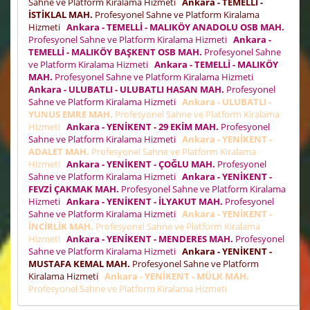
Sahne ve Platform Kiralama Hizmeti
Ankara - TEMELLİ -
İSTİKLAL MAH.
Profesyonel Sahne ve Platform Kiralama
Hizmeti
Ankara - TEMELLİ - MALIKÖY ANADOLU OSB MAH.
Profesyonel Sahne ve Platform Kiralama Hizmeti
Ankara -
TEMELLİ - MALIKÖY BAŞKENT OSB MAH.
Profesyonel Sahne
ve Platform Kiralama Hizmeti
Ankara - TEMELLİ - MALIKÖY
MAH.
Profesyonel Sahne ve Platform Kiralama Hizmeti
Ankara - ULUBATLI - ULUBATLI HASAN MAH.
Profesyonel
Sahne ve Platform Kiralama Hizmeti
Ankara - ULUBATLI -
YUNUS EMRE MAH.
Profesyonel Sahne ve Platform Kiralama
Hizmeti
Ankara - YENİKENT - 29 EKİM MAH.
Profesyonel
Sahne ve Platform Kiralama Hizmeti
Ankara - YENİKENT -
ADALET MAH.
Profesyonel Sahne ve Platform Kiralama
Hizmeti
Ankara - YENİKENT - ÇOĞLU MAH.
Profesyonel
Sahne ve Platform Kiralama Hizmeti
Ankara - YENİKENT -
FEVZİ ÇAKMAK MAH.
Profesyonel Sahne ve Platform Kiralama
Hizmeti
Ankara - YENİKENT - İLYAKUT MAH.
Profesyonel
Sahne ve Platform Kiralama Hizmeti
Ankara - YENİKENT -
İNCİRLİK MAH.
Profesyonel Sahne ve Platform Kiralama
Hizmeti
Ankara - YENİKENT - MENDERES MAH.
Profesyonel
Sahne ve Platform Kiralama Hizmeti
Ankara - YENİKENT -
MUSTAFA KEMAL MAH.
Profesyonel Sahne ve Platform
Kiralama Hizmeti
Ankara - YENİKENT - MÜLK MAH.
Profesyonel Sahne ve Platform Kiralama Hizmeti