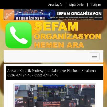
Ana Sayfa
Mp3 Dinle
İletişim
Toggle
navigati
Ankara Kalecik Profesyonel Sahne ve Platform Kiralama
0536 474 94 46 - 0552 474 94 46