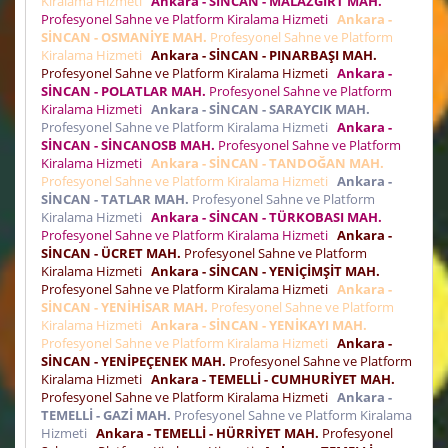
Kiralama Hizmeti
Ankara - SİNCAN - MALAZGİRT MAH.
Profesyonel Sahne ve Platform Kiralama Hizmeti
Ankara -
SİNCAN - OSMANİYE MAH.
Profesyonel Sahne ve Platform
Kiralama Hizmeti
Ankara - SİNCAN - PINARBAŞI MAH.
Profesyonel Sahne ve Platform Kiralama Hizmeti
Ankara -
SİNCAN - POLATLAR MAH.
Profesyonel Sahne ve Platform
Kiralama Hizmeti
Ankara - SİNCAN - SARAYCIK MAH.
Profesyonel Sahne ve Platform Kiralama Hizmeti
Ankara -
SİNCAN - SİNCANOSB MAH.
Profesyonel Sahne ve Platform
Kiralama Hizmeti
Ankara - SİNCAN - TANDOĞAN MAH.
Profesyonel Sahne ve Platform Kiralama Hizmeti
Ankara -
SİNCAN - TATLAR MAH.
Profesyonel Sahne ve Platform
Kiralama Hizmeti
Ankara - SİNCAN - TÜRKOBASI MAH.
Profesyonel Sahne ve Platform Kiralama Hizmeti
Ankara -
SİNCAN - ÜCRET MAH.
Profesyonel Sahne ve Platform
Kiralama Hizmeti
Ankara - SİNCAN - YENİÇİMŞİT MAH.
Profesyonel Sahne ve Platform Kiralama Hizmeti
Ankara -
SİNCAN - YENİHİSAR MAH.
Profesyonel Sahne ve Platform
Kiralama Hizmeti
Ankara - SİNCAN - YENİKAYI MAH.
Profesyonel Sahne ve Platform Kiralama Hizmeti
Ankara -
SİNCAN - YENİPEÇENEK MAH.
Profesyonel Sahne ve Platform
Kiralama Hizmeti
Ankara - TEMELLİ - CUMHURİYET MAH.
Profesyonel Sahne ve Platform Kiralama Hizmeti
Ankara -
TEMELLİ - GAZİ MAH.
Profesyonel Sahne ve Platform Kiralama
Hizmeti
Ankara - TEMELLİ - HÜRRİYET MAH.
Profesyonel