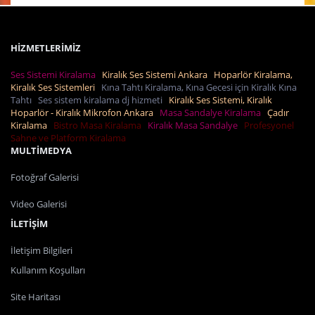
HİZMETLERİMİZ
Ses Sistemi Kiralama
Kiralık Ses Sistemi Ankara
Hoparlör Kiralama,
Kiralık Ses Sistemleri
Kına Tahtı Kiralama, Kına Gecesi için Kiralık Kına
Tahtı
Ses sistem kiralama dj hizmeti
Kiralık Ses Sistemi, Kiralık
Hoparlör - Kiralık Mikrofon Ankara
Masa Sandalye Kiralama
Çadır
Kiralama
Bistro Masa Kiralama
Kiralık Masa Sandalye
Profesyonel
Sahne ve Platform Kiralama
MULTİMEDYA
Fotoğraf Galerisi
Video Galerisi
İLETİŞİM
İletişim Bilgileri
Kullanım Koşulları
Site Haritası