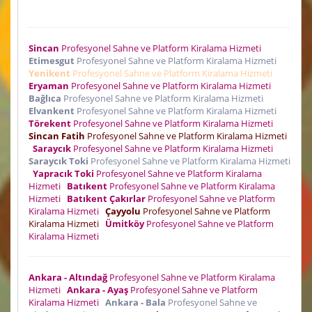
Sincan
Profesyonel Sahne ve Platform Kiralama Hizmeti
Etimesgut
Profesyonel Sahne ve Platform Kiralama Hizmeti
Yenikent
Profesyonel Sahne ve Platform Kiralama Hizmeti
Eryaman
Profesyonel Sahne ve Platform Kiralama Hizmeti
Bağlıca
Profesyonel Sahne ve Platform Kiralama Hizmeti
Elvankent
Profesyonel Sahne ve Platform Kiralama Hizmeti
Törekent
Profesyonel Sahne ve Platform Kiralama Hizmeti
Sincan Fatih
Profesyonel Sahne ve Platform Kiralama Hizmeti
Saraycık
Profesyonel Sahne ve Platform Kiralama Hizmeti
Saraycık Toki
Profesyonel Sahne ve Platform Kiralama Hizmeti
Yapracık Toki
Profesyonel Sahne ve Platform Kiralama
Hizmeti
Batıkent
Profesyonel Sahne ve Platform Kiralama
Hizmeti
Batıkent Çakırlar
Profesyonel Sahne ve Platform
Kiralama Hizmeti
Çayyolu
Profesyonel Sahne ve Platform
Kiralama Hizmeti
Ümitköy
Profesyonel Sahne ve Platform
Kiralama Hizmeti
Ankara - Altındağ
Profesyonel Sahne ve Platform Kiralama
Hizmeti
Ankara - Ayaş
Profesyonel Sahne ve Platform
Kiralama Hizmeti
Ankara - Bala
Profesyonel Sahne ve