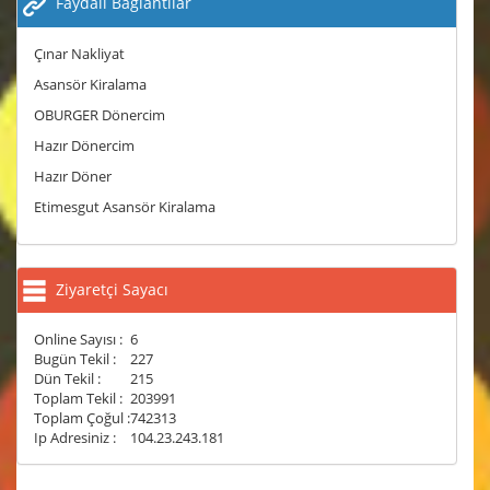
Faydalı Bağlantılar
Çınar Nakliyat
Asansör Kiralama
OBURGER Dönercim
Hazır Dönercim
Hazır Döner
Etimesgut Asansör Kiralama
Ziyaretçi Sayacı
Online Sayısı :
6
Bugün Tekil :
227
Dün Tekil :
215
Toplam Tekil :
203991
Toplam Çoğul :
742313
Ip Adresiniz :
104.23.243.181