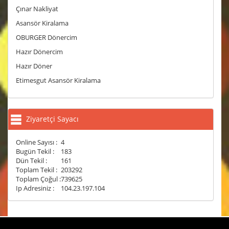
Çınar Nakliyat
Asansör Kiralama
OBURGER Dönercim
Hazır Dönercim
Hazır Döner
Etimesgut Asansör Kiralama
Ziyaretçi Sayacı
Online Sayısı :
4
Bugün Tekil :
183
Dün Tekil :
161
Toplam Tekil :
203292
Toplam Çoğul :
739625
Ip Adresiniz :
104.23.197.104