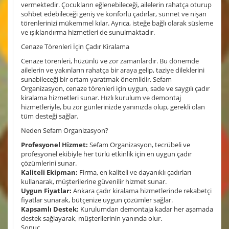
vermektedir. Çocukların eğlenebileceği, ailelerin rahatça oturup
sohbet edebileceği geniş ve konforlu çadırlar, sünnet ve nişan
törenlerinizi mükemmel kılar. Ayrıca, isteğe bağlı olarak süsleme
ve ışıklandırma hizmetleri de sunulmaktadır.
Cenaze Törenleri İçin Çadır Kiralama
Cenaze törenleri, hüzünlü ve zor zamanlardır. Bu dönemde
ailelerin ve yakınların rahatça bir araya gelip, taziye dileklerini
sunabileceği bir ortam yaratmak önemlidir. Sefam
Organizasyon, cenaze törenleri için uygun, sade ve saygılı çadır
kiralama hizmetleri sunar. Hızlı kurulum ve demontaj
hizmetleriyle, bu zor günlerinizde yanınızda olup, gerekli olan
tüm desteği sağlar.
Neden Sefam Organizasyon?
Profesyonel Hizmet:
Sefam Organizasyon, tecrübeli ve
profesyonel ekibiyle her türlü etkinlik için en uygun çadır
çözümlerini sunar.
Kaliteli Ekipman:
Firma, en kaliteli ve dayanıklı çadırları
kullanarak, müşterilerine güvenilir hizmet sunar.
Uygun Fiyatlar:
Ankara çadır kiralama hizmetlerinde rekabetçi
fiyatlar sunarak, bütçenize uygun çözümler sağlar.
Kapsamlı Destek:
Kurulumdan demontaja kadar her aşamada
destek sağlayarak, müşterilerinin yanında olur.
Sonuç