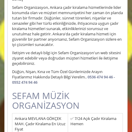
Sefam Organizasyon, Ankara çadır kiralama hizmetlerinde lider
konumda olan ve müşteri memnuniyetini her zaman ön planda
tutan bir firmadır. Düğünler, sünnet törenleri, nişanlar ve
cenazeler gibi her türlü etkinliğinizde, ihtiyacınıza uygun çadır
kiralama hizmetleri sunarak, etkinliklerinizi sorunsuz ve
unutulmaz hale getirir. Ankara'da çadır kiralama hizmeti için
güvenilir bir partner arıyorsanız, Sefam Organizasyon sizlere en
iyi çözümleri sunacaktır.
İletişim ve detaylı bilgi için Sefam Organizasyon'un web sitesini
ziyaret edebilir veya doğrudan müşteri hizmetleri ile iletişime
geçebilirsiniz.
Düğün, Nişan, Kına ve Tüm Özel Günlerinizde Arayın
Fiyatlarımız Hakkında Detaylı Bilgi Verelim..
0536 474 94 46 -
0552 474 94 46
SEFAM MÜZİK
ORGANİZASYON
Ankara MEVLANA GÖKÇEK
✅ 7/24 Açık Çadır Kiralama
MAH. Çadır Kiralama En Ucuz
Hemen
Fiyat