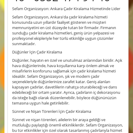
Sefam Organizasyon: Ankara Çadır Kiralama Hizmetinde Lider
Sefam Organizasyon, Ankara'da çadır kiralama hizmeti
konusunda uzun yıllardır faaliyet gösteren ve müşteri
memnuniyetini en üst düzeyde tutan bir firmadır. Firmanın
sunduğu çadır kiralama hizmetleri, geniş ürün yelpazesi ve
profesyonel ekipleriyle her türlü etkinliğe uygun çözümler
sunmaktadır.
Düğünler İçin Çadır Kiralama
Düğünler, hayatın en özel ve unutulmaz anlarından biridir. Açık
hava düğünlerinde, hava koşullarına karşı önlem almak ve
misafirlerin konforunu sağlamak için çadır kiralama hizmeti
idealdir. Sefam Organizasyon, şık ve modern çadır
seçenekleriyle düğünlerinize zarafet katar. Geniş alanları
kapsayan çadırlar, davetlilerin rahatça oturabileceği ve dans
edebileceği bir ortam yaratır. Ayrıca, çadırların iç dekorasyonu
da isteğe bağlı olarak düzenlenebilir, böylece düğününüzün
temasına uygun hale getirilebilir.
Sünnet ve Nişan Törenleri İçin Çadır Kiralama
Sünnet ve nişan törenleri, ailelerin bir araya geldiği ve
mutluluğu paylaştığı önemli etkinliklerdir. Sefam Organizasyon,
bu tür etkinlikler için özel olarak tasarlanmış çadırlarıyla hizmet