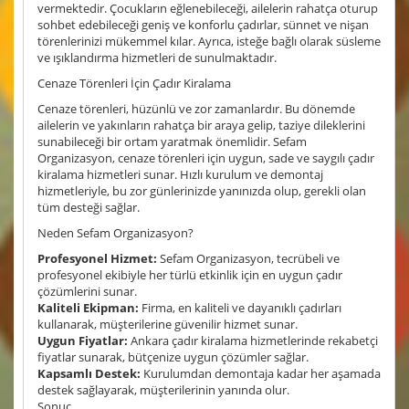
vermektedir. Çocukların eğlenebileceği, ailelerin rahatça oturup
sohbet edebileceği geniş ve konforlu çadırlar, sünnet ve nişan
törenlerinizi mükemmel kılar. Ayrıca, isteğe bağlı olarak süsleme
ve ışıklandırma hizmetleri de sunulmaktadır.
Cenaze Törenleri İçin Çadır Kiralama
Cenaze törenleri, hüzünlü ve zor zamanlardır. Bu dönemde
ailelerin ve yakınların rahatça bir araya gelip, taziye dileklerini
sunabileceği bir ortam yaratmak önemlidir. Sefam
Organizasyon, cenaze törenleri için uygun, sade ve saygılı çadır
kiralama hizmetleri sunar. Hızlı kurulum ve demontaj
hizmetleriyle, bu zor günlerinizde yanınızda olup, gerekli olan
tüm desteği sağlar.
Neden Sefam Organizasyon?
Profesyonel Hizmet:
Sefam Organizasyon, tecrübeli ve
profesyonel ekibiyle her türlü etkinlik için en uygun çadır
çözümlerini sunar.
Kaliteli Ekipman:
Firma, en kaliteli ve dayanıklı çadırları
kullanarak, müşterilerine güvenilir hizmet sunar.
Uygun Fiyatlar:
Ankara çadır kiralama hizmetlerinde rekabetçi
fiyatlar sunarak, bütçenize uygun çözümler sağlar.
Kapsamlı Destek:
Kurulumdan demontaja kadar her aşamada
destek sağlayarak, müşterilerinin yanında olur.
Sonuç