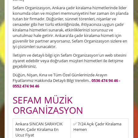
Sefam Organizasyon, Ankara çadır kiralama hizmetlerinde lider
konumda olan ve müşteri memnuniyetini her zaman ön planda
tutan bir firmadır. Düğünler, sünnet törenleri, nişanlar ve
cenazeler gibi her türlü etkinliğinizde, ihtiyacınıza uygun çadır
kiralama hizmetleri sunarak, etkinliklerinizi sorunsuz ve
unutulmaz hale getirir. Ankara'da çadır kiralama hizmeti için
güvenilir bir partner arıyorsanız, Sefam Organizasyon sizlere en
iyi çözümleri sunacaktır.
İletişim ve detaylı bilgi için Sefam Organizasyon'un web sitesini
ziyaret edebilir veya doğrudan müşteri hizmetleri ile iletişime
geçebilirsiniz.
Düğün, Nişan, Kına ve Tüm Özel Günlerinizde Arayın
Fiyatlarımız Hakkında Detaylı Bilgi Verelim..
0536 474 94 46 -
0552 474 94 46
SEFAM MÜZİK
ORGANİZASYON
Ankara SİNCAN SARAYCIK
✅ 7/24 Açık Çadır Kiralama
MAH. Çadır Kiralama En
Hemen
Ucuz Fiyat