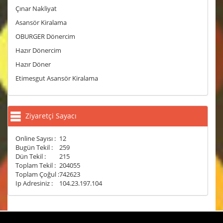
Çınar Nakliyat
Asansör Kiralama
OBURGER Dönercim
Hazır Dönercim
Hazır Döner
Etimesgut Asansör Kiralama
Ziyaretçi Sayacı
Online Sayısı :
12
Bugün Tekil :
259
Dün Tekil :
215
Toplam Tekil :
204055
Toplam Çoğul :
742623
Ip Adresiniz :
104.23.197.104