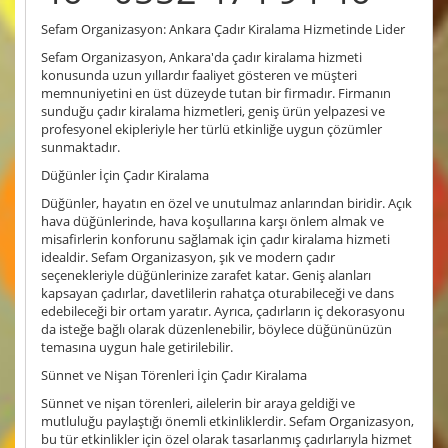
Sefam Organizasyon: Ankara Çadır Kiralama Hizmetinde Lider
Sefam Organizasyon, Ankara'da çadır kiralama hizmeti
konusunda uzun yıllardır faaliyet gösteren ve müşteri
memnuniyetini en üst düzeyde tutan bir firmadır. Firmanın
sunduğu çadır kiralama hizmetleri, geniş ürün yelpazesi ve
profesyonel ekipleriyle her türlü etkinliğe uygun çözümler
sunmaktadır.
Düğünler İçin Çadır Kiralama
Düğünler, hayatın en özel ve unutulmaz anlarından biridir. Açık
hava düğünlerinde, hava koşullarına karşı önlem almak ve
misafirlerin konforunu sağlamak için çadır kiralama hizmeti
idealdir. Sefam Organizasyon, şık ve modern çadır
seçenekleriyle düğünlerinize zarafet katar. Geniş alanları
kapsayan çadırlar, davetlilerin rahatça oturabileceği ve dans
edebileceği bir ortam yaratır. Ayrıca, çadırların iç dekorasyonu
da isteğe bağlı olarak düzenlenebilir, böylece düğününüzün
temasına uygun hale getirilebilir.
Sünnet ve Nişan Törenleri İçin Çadır Kiralama
Sünnet ve nişan törenleri, ailelerin bir araya geldiği ve
mutluluğu paylaştığı önemli etkinliklerdir. Sefam Organizasyon,
bu tür etkinlikler için özel olarak tasarlanmış çadırlarıyla hizmet