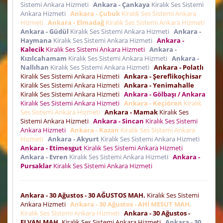
Sistemi Ankara Hizmeti
Ankara - Çankaya
Kiralık Ses Sistemi
Ankara Hizmeti
Ankara - Çubuk
Kiralık Ses Sistemi Ankara
Hizmeti
Ankara - Elmadağ
Kiralık Ses Sistemi Ankara Hizmeti
Ankara - Güdül
Kiralık Ses Sistemi Ankara Hizmeti
Ankara -
Haymana
Kiralık Ses Sistemi Ankara Hizmeti
Ankara -
Kalecik
Kiralık Ses Sistemi Ankara Hizmeti
Ankara -
Kızılcahamam
Kiralık Ses Sistemi Ankara Hizmeti
Ankara -
Nallıhan
Kiralık Ses Sistemi Ankara Hizmeti
Ankara - Polatlı
Kiralık Ses Sistemi Ankara Hizmeti
Ankara - Şereflikoçhisar
Kiralık Ses Sistemi Ankara Hizmeti
Ankara - Yenimahalle
Kiralık Ses Sistemi Ankara Hizmeti
Ankara - Gölbaşı / Ankara
Kiralık Ses Sistemi Ankara Hizmeti
Ankara - Keçiören
Kiralık
Ses Sistemi Ankara Hizmeti
Ankara - Mamak
Kiralık Ses
Sistemi Ankara Hizmeti
Ankara - Sincan
Kiralık Ses Sistemi
Ankara Hizmeti
Ankara - Kazan
Kiralık Ses Sistemi Ankara
Hizmeti
Ankara - Akyurt
Kiralık Ses Sistemi Ankara Hizmeti
Ankara - Etimesgut
Kiralık Ses Sistemi Ankara Hizmeti
Ankara - Evren
Kiralık Ses Sistemi Ankara Hizmeti
Ankara -
Pursaklar
Kiralık Ses Sistemi Ankara Hizmeti
Ankara - 30 Ağustos - 30 AĞUSTOS MAH.
Kiralık Ses Sistemi
Ankara Hizmeti
Ankara - 30 Ağustos - AHİ MESUT MAH.
Kiralık Ses Sistemi Ankara Hizmeti
Ankara - 30 Ağustos -
ELVAN MAH.
Kiralık Ses Sistemi Ankara Hizmeti
Ankara - 30