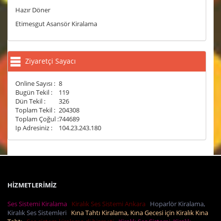
Hazır Döner
Etimesgut Asansör Kiralama
Ziyaretçi Sayacı
Online Sayısı :
8
Bugün Tekil :
119
Dün Tekil :
326
Toplam Tekil :
204308
Toplam Çoğul :
744689
Ip Adresiniz :
104.23.243.180
HİZMETLERİMİZ
Ses Sistemi Kiralama
Kiralık Ses Sistemi Ankara
Hoparlör Kiralama,
Kiralık Ses Sistemleri
Kına Tahtı Kiralama, Kına Gecesi için Kiralık Kına