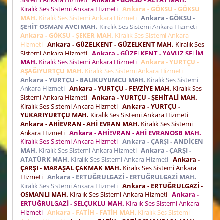
Sistemi Ankara Hizmeti
Ankara - GÖKSU - ALTAY MAH.
Kiralık Ses Sistemi Ankara Hizmeti
Ankara - GÖKSU - GÖKSU
MAH.
Kiralık Ses Sistemi Ankara Hizmeti
Ankara - GÖKSU -
ŞEHİT OSMAN AVCI MAH.
Kiralık Ses Sistemi Ankara Hizmeti
Ankara - GÖKSU - ŞEKER MAH.
Kiralık Ses Sistemi Ankara
Hizmeti
Ankara - GÜZELKENT - GÜZELKENT MAH.
Kiralık Ses
Sistemi Ankara Hizmeti
Ankara - GÜZELKENT - YAVUZ SELİM
MAH.
Kiralık Ses Sistemi Ankara Hizmeti
Ankara - YURTÇU -
AŞAĞIYURTÇU MAH.
Kiralık Ses Sistemi Ankara Hizmeti
Ankara - YURTÇU - BALIKUYUMCU MAH.
Kiralık Ses Sistemi
Ankara Hizmeti
Ankara - YURTÇU - FEVZİYE MAH.
Kiralık Ses
Sistemi Ankara Hizmeti
Ankara - YURTÇU - ŞEHİTALİ MAH.
Kiralık Ses Sistemi Ankara Hizmeti
Ankara - YURTÇU -
YUKARIYURTÇU MAH.
Kiralık Ses Sistemi Ankara Hizmeti
Ankara - AHİEVRAN - AHİ EVRAN MAH.
Kiralık Ses Sistemi
Ankara Hizmeti
Ankara - AHİEVRAN - AHİ EVRANOSB MAH.
Kiralık Ses Sistemi Ankara Hizmeti
Ankara - ÇARŞI - ANDİÇEN
MAH.
Kiralık Ses Sistemi Ankara Hizmeti
Ankara - ÇARŞI -
ATATÜRK MAH.
Kiralık Ses Sistemi Ankara Hizmeti
Ankara -
ÇARŞI - MARAŞAL ÇAKMAK MAH.
Kiralık Ses Sistemi Ankara
Hizmeti
Ankara - ERTUĞRULGAZİ - ERTUĞRULGAZİ MAH.
Kiralık Ses Sistemi Ankara Hizmeti
Ankara - ERTUĞRULGAZİ -
OSMANLI MAH.
Kiralık Ses Sistemi Ankara Hizmeti
Ankara -
ERTUĞRULGAZİ - SELÇUKLU MAH.
Kiralık Ses Sistemi Ankara
Hizmeti
Ankara - FATİH - FATİH MAH.
Kiralık Ses Sistemi