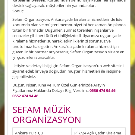
Kapsamlı Destek:
Kurulumdan demontaja kadar her aşamada
destek sağlayarak, müşterilerinin yanında olur.
Sonuç
Sefam Organizasyon, Ankara çadır kiralama hizmetlerinde lider
konumda olan ve müşteri memnuniyetini her zaman ön planda
tutan bir firmadır. Düğünler, sünnet törenleri, nişanlar ve
cenazeler gibi her türlü etkinliğinizde, ihtiyacınıza uygun çadır
kiralama hizmetleri sunarak, etkinliklerinizi sorunsuz ve
unutulmaz hale getirir. Ankara'da çadır kiralama hizmeti için
güvenilir bir partner arıyorsanız, Sefam Organizasyon sizlere en
iyi çözümleri sunacaktır.
İletişim ve detaylı bilgi için Sefam Organizasyon'un web sitesini
ziyaret edebilir veya doğrudan müşteri hizmetleri ile iletişime
geçebilirsiniz.
Düğün, Nişan, Kına ve Tüm Özel Günlerinizde Arayın
Fiyatlarımız Hakkında Detaylı Bilgi Verelim..
0536 474 94 46 -
0552 474 94 46
SEFAM MÜZİK
ORGANİZASYON
Ankara YURTÇU
✅ 7/24 Açık Çadır Kiralama