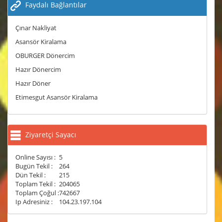
Faydalı Bağlantılar
Çınar Nakliyat
Asansör Kiralama
OBURGER Dönercim
Hazır Dönercim
Hazır Döner
Etimesgut Asansör Kiralama
Ziyaretçi Sayacı
Online Sayısı :
5
Bugün Tekil :
264
Dün Tekil :
215
Toplam Tekil :
204065
Toplam Çoğul :
742667
Ip Adresiniz :
104.23.197.104