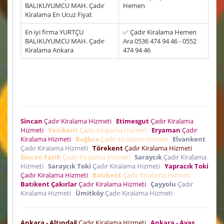
BALIKUYUMCU MAH. Çadır
Hemen
Kiralama En Ucuz Fiyat
En iyi firma YURTÇU
✅ Çadır Kiralama Hemen
BALIKUYUMCU MAH. Çadır
Ara 0536 474 94 46 - 0552
Kiralama Ankara
474 94 46
Sincan
Çadır Kiralama Hizmeti
Etimesgut
Çadır Kiralama
Hizmeti
Yenikent
Çadır Kiralama Hizmeti
Eryaman
Çadır
Kiralama Hizmeti
Bağlıca
Çadır Kiralama Hizmeti
Elvankent
Çadır Kiralama Hizmeti
Törekent
Çadır Kiralama Hizmeti
Sincan Fatih
Çadır Kiralama Hizmeti
Saraycık
Çadır Kiralama
Hizmeti
Saraycık Toki
Çadır Kiralama Hizmeti
Yapracık Toki
Çadır Kiralama Hizmeti
Batıkent
Çadır Kiralama Hizmeti
Batıkent Çakırlar
Çadır Kiralama Hizmeti
Çayyolu
Çadır
Kiralama Hizmeti
Ümitköy
Çadır Kiralama Hizmeti
Ankara - Altındağ
Çadır Kiralama Hizmeti
Ankara - Ayaş