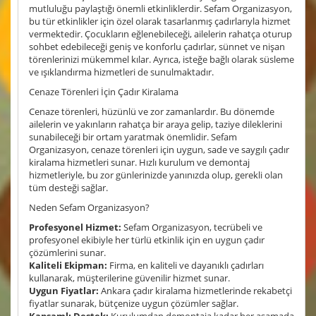
mutluluğu paylaştığı önemli etkinliklerdir. Sefam Organizasyon,
bu tür etkinlikler için özel olarak tasarlanmış çadırlarıyla hizmet
vermektedir. Çocukların eğlenebileceği, ailelerin rahatça oturup
sohbet edebileceği geniş ve konforlu çadırlar, sünnet ve nişan
törenlerinizi mükemmel kılar. Ayrıca, isteğe bağlı olarak süsleme
ve ışıklandırma hizmetleri de sunulmaktadır.
Cenaze Törenleri İçin Çadır Kiralama
Cenaze törenleri, hüzünlü ve zor zamanlardır. Bu dönemde
ailelerin ve yakınların rahatça bir araya gelip, taziye dileklerini
sunabileceği bir ortam yaratmak önemlidir. Sefam
Organizasyon, cenaze törenleri için uygun, sade ve saygılı çadır
kiralama hizmetleri sunar. Hızlı kurulum ve demontaj
hizmetleriyle, bu zor günlerinizde yanınızda olup, gerekli olan
tüm desteği sağlar.
Neden Sefam Organizasyon?
Profesyonel Hizmet:
Sefam Organizasyon, tecrübeli ve
profesyonel ekibiyle her türlü etkinlik için en uygun çadır
çözümlerini sunar.
Kaliteli Ekipman:
Firma, en kaliteli ve dayanıklı çadırları
kullanarak, müşterilerine güvenilir hizmet sunar.
Uygun Fiyatlar:
Ankara çadır kiralama hizmetlerinde rekabetçi
fiyatlar sunarak, bütçenize uygun çözümler sağlar.