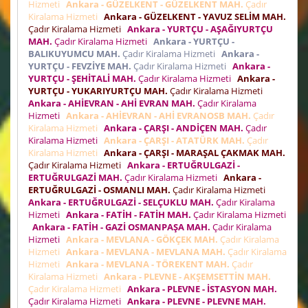
Hizmeti
Ankara - GÜZELKENT - GÜZELKENT MAH.
Çadır
Kiralama Hizmeti
Ankara - GÜZELKENT - YAVUZ SELİM MAH.
Çadır Kiralama Hizmeti
Ankara - YURTÇU - AŞAĞIYURTÇU
MAH.
Çadır Kiralama Hizmeti
Ankara - YURTÇU -
BALIKUYUMCU MAH.
Çadır Kiralama Hizmeti
Ankara -
YURTÇU - FEVZİYE MAH.
Çadır Kiralama Hizmeti
Ankara -
YURTÇU - ŞEHİTALİ MAH.
Çadır Kiralama Hizmeti
Ankara -
YURTÇU - YUKARIYURTÇU MAH.
Çadır Kiralama Hizmeti
Ankara - AHİEVRAN - AHİ EVRAN MAH.
Çadır Kiralama
Hizmeti
Ankara - AHİEVRAN - AHİ EVRANOSB MAH.
Çadır
Kiralama Hizmeti
Ankara - ÇARŞI - ANDİÇEN MAH.
Çadır
Kiralama Hizmeti
Ankara - ÇARŞI - ATATÜRK MAH.
Çadır
Kiralama Hizmeti
Ankara - ÇARŞI - MARAŞAL ÇAKMAK MAH.
Çadır Kiralama Hizmeti
Ankara - ERTUĞRULGAZİ -
ERTUĞRULGAZİ MAH.
Çadır Kiralama Hizmeti
Ankara -
ERTUĞRULGAZİ - OSMANLI MAH.
Çadır Kiralama Hizmeti
Ankara - ERTUĞRULGAZİ - SELÇUKLU MAH.
Çadır Kiralama
Hizmeti
Ankara - FATİH - FATİH MAH.
Çadır Kiralama Hizmeti
Ankara - FATİH - GAZİ OSMANPAŞA MAH.
Çadır Kiralama
Hizmeti
Ankara - MEVLANA - GÖKÇEK MAH.
Çadır Kiralama
Hizmeti
Ankara - MEVLANA - MEVLANA MAH.
Çadır Kiralama
Hizmeti
Ankara - MEVLANA - TÖREKENT MAH.
Çadır
Kiralama Hizmeti
Ankara - PLEVNE - AKŞEMSETTİN MAH.
Çadır Kiralama Hizmeti
Ankara - PLEVNE - İSTASYON MAH.
Çadır Kiralama Hizmeti
Ankara - PLEVNE - PLEVNE MAH.