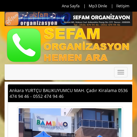
Ana Sayfa
Mp3 Dinle
İletişim
Toggle
navigati
Ankara YURTÇU BALIKUYUMCU MAH. Çadır Kiralama 0536
474 94 46 - 0552 474 94 46