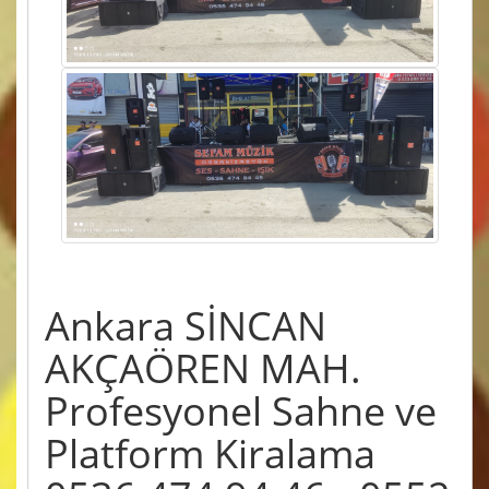
Ankara SİNCAN
AKÇAÖREN MAH.
Profesyonel Sahne ve
Platform Kiralama