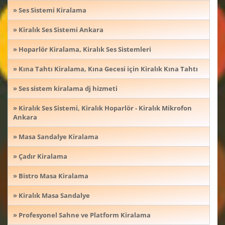
» Ses Sistemi Kiralama
» Kiralık Ses Sistemi Ankara
» Hoparlör Kiralama, Kiralık Ses Sistemleri
» Kına Tahtı Kiralama, Kına Gecesi için Kiralık Kına Tahtı
» Ses sistem kiralama dj hizmeti
» Kiralık Ses Sistemi, Kiralık Hoparlör - Kiralık Mikrofon
Ankara
» Masa Sandalye Kiralama
» Çadır Kiralama
» Bistro Masa Kiralama
» Kiralık Masa Sandalye
» Profesyonel Sahne ve Platform Kiralama