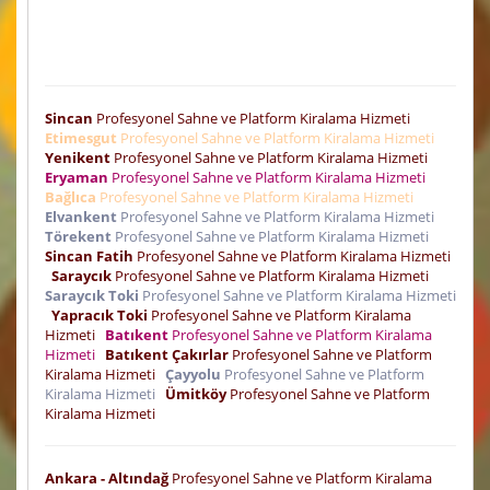
Sincan
Profesyonel Sahne ve Platform Kiralama Hizmeti
Etimesgut
Profesyonel Sahne ve Platform Kiralama Hizmeti
Yenikent
Profesyonel Sahne ve Platform Kiralama Hizmeti
Eryaman
Profesyonel Sahne ve Platform Kiralama Hizmeti
Bağlıca
Profesyonel Sahne ve Platform Kiralama Hizmeti
Elvankent
Profesyonel Sahne ve Platform Kiralama Hizmeti
Törekent
Profesyonel Sahne ve Platform Kiralama Hizmeti
Sincan Fatih
Profesyonel Sahne ve Platform Kiralama Hizmeti
Saraycık
Profesyonel Sahne ve Platform Kiralama Hizmeti
Saraycık Toki
Profesyonel Sahne ve Platform Kiralama Hizmeti
Yapracık Toki
Profesyonel Sahne ve Platform Kiralama
Hizmeti
Batıkent
Profesyonel Sahne ve Platform Kiralama
Hizmeti
Batıkent Çakırlar
Profesyonel Sahne ve Platform
Kiralama Hizmeti
Çayyolu
Profesyonel Sahne ve Platform
Kiralama Hizmeti
Ümitköy
Profesyonel Sahne ve Platform
Kiralama Hizmeti
Ankara - Altındağ
Profesyonel Sahne ve Platform Kiralama