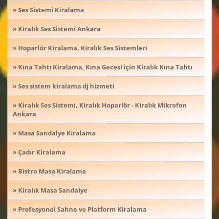
» Ses Sistemi Kiralama
» Kiralık Ses Sistemi Ankara
» Hoparlör Kiralama, Kiralık Ses Sistemleri
» Kına Tahtı Kiralama, Kına Gecesi için Kiralık Kına Tahtı
» Ses sistem kiralama dj hizmeti
» Kiralık Ses Sistemi, Kiralık Hoparlör - Kiralık Mikrofon
Ankara
» Masa Sandalye Kiralama
» Çadır Kiralama
» Bistro Masa Kiralama
» Kiralık Masa Sandalye
» Profesyonel Sahne ve Platform Kiralama