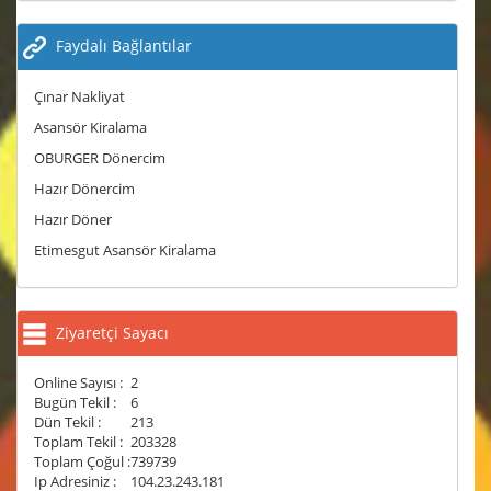
Faydalı Bağlantılar
Çınar Nakliyat
Asansör Kiralama
OBURGER Dönercim
Hazır Dönercim
Hazır Döner
Etimesgut Asansör Kiralama
Ziyaretçi Sayacı
Online Sayısı :
2
Bugün Tekil :
6
Dün Tekil :
213
Toplam Tekil :
203328
Toplam Çoğul :
739739
Ip Adresiniz :
104.23.243.181