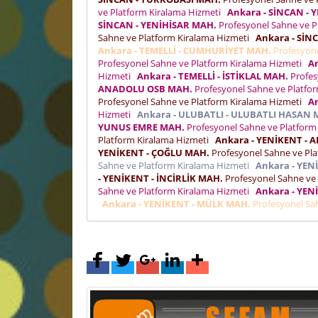
ve Platform Kiralama Hizmeti
Ankara - SİNCAN - 
SİNCAN - YENİHİSAR MAH.
Profesyonel Sahne ve P
Sahne ve Platform Kiralama Hizmeti
Ankara - SİN
Ankara - TEMELLİ - CUMHURİYET MAH.
Profesyone
Profesyonel Sahne ve Platform Kiralama Hizmeti
An
Hizmeti
Ankara - TEMELLİ - İSTİKLAL MAH.
Profes
ANADOLU OSB MAH.
Profesyonel Sahne ve Platfo
Profesyonel Sahne ve Platform Kiralama Hizmeti
An
Hizmeti
Ankara - ULUBATLI - ULUBATLI HASAN 
YUNUS EMRE MAH.
Profesyonel Sahne ve Platform
Platform Kiralama Hizmeti
Ankara - YENİKENT - 
YENİKENT - ÇOĞLU MAH.
Profesyonel Sahne ve Pl
Sahne ve Platform Kiralama Hizmeti
Ankara - YEN
- YENİKENT - İNCİRLİK MAH.
Profesyonel Sahne ve
Sahne ve Platform Kiralama Hizmeti
Ankara - YE
Ankara - YENİKENT - MÜLK MAH.
Profesyonel Sa