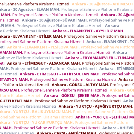
el Sahne ve Platform Kiralama Hizmeti
Ankara - 30 Ağustos - AHİ MESU
kara - 30 Ağustos - ELVAN MAH.
Profesyonel Sahne ve Platform Kiralama
R MAH.
Profesyonel Sahne ve Platform Kiralama Hizmeti
Ankara - 30 Ağust
ama Hizmeti
Ankara - 30 Ağustos - SÜVARİ MAH.
Profesyonel Sahne ve Pla
API MAH.
Profesyonel Sahne ve Platform Kiralama Hizmeti
Ankara -
e Platform Kiralama Hizmeti
Ankara - ELVANKENT - AYYILDIZ MAH.
nkara - ELVANKENT - ETİLER MAH.
Profesyonel Sahne ve Platform Kiralam
rofesyonel Sahne ve Platform Kiralama Hizmeti
Ankara - ELVANKENT - 
meti
Ankara - ELVANKENT - YEŞİLOVA MAH.
Profesyonel Sahne ve Platfor
RYAMAN MAH.
Profesyonel Sahne ve Platform Kiralama Hizmeti
Ankara -
Sahne ve Platform Kiralama Hizmeti
Ankara - ERYAMANEVLERİ - TUNAH
meti
Ankara - ETİMESGUT - ALSANCAK MAH.
Profesyonel Sahne ve Platfo
 MAH.
Profesyonel Sahne ve Platform Kiralama Hizmeti
Ankara - ETİMESG
ma Hizmeti
Ankara - ETİMESGUT - FATİH SULTAN MAH.
Profesyonel Sahn
 İSTASYON MAH.
Profesyonel Sahne ve Platform Kiralama Hizmeti
Ankara 
e Platform Kiralama Hizmeti
Ankara - GÖKSU - ALTAY MAH.
Profesyonel 
GÖKSU MAH.
Profesyonel Sahne ve Platform Kiralama Hizmeti
Ankara - GÖ
atform Kiralama Hizmeti
Ankara - GÖKSU - ŞEKER MAH.
Profesyonel Sahn
- GÜZELKENT MAH.
Profesyonel Sahne ve Platform Kiralama Hizmeti
Ankar
e ve Platform Kiralama Hizmeti
Ankara - YURTÇU - AŞAĞIYURTÇU MAH.
nkara - YURTÇU - BALIKUYUMCU MAH.
Profesyonel Sahne ve Platform Ki
onel Sahne ve Platform Kiralama Hizmeti
Ankara - YURTÇU - ŞEHİTALİ M
nkara - YURTÇU - YUKARIYURTÇU MAH.
Profesyonel Sahne ve Platform
AN MAH.
Profesyonel Sahne ve Platform Kiralama Hizmeti
Ankara - AHİEVR
rm Kiralama Hizmeti
Ankara - ÇARŞI - ANDİÇEN MAH.
Profesyonel Sahne 