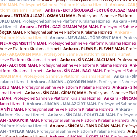
TÜRK MAH.
Profesyonel Sahne ve Platform Kiralama Hizmeti
Ankara - ÇARŞ
atform Kiralama Hizmeti
Ankara - ERTUĞRULGAZİ - ERTUĞRULGAZİ MAH
nkara - ERTUĞRULGAZİ - OSMANLI MAH.
Profesyonel Sahne ve Platform
ÇUKLU MAH.
Profesyonel Sahne ve Platform Kiralama Hizmeti
Ankara - FAT
ma Hizmeti
Ankara - FATİH - GAZİ OSMANPAŞA MAH.
Profesyonel Sahne 
GÖKÇEK MAH.
Profesyonel Sahne ve Platform Kiralama Hizmeti
Ankara -
Platform Kiralama Hizmeti
Ankara - MEVLANA - TÖREKENT MAH.
Profes
VNE - AKŞEMSETTİN MAH.
Profesyonel Sahne ve Platform Kiralama Hizmet
hne ve Platform Kiralama Hizmeti
Ankara - PLEVNE - PLEVNE MAH.
Profe
NCAN - AKÇAÖREN MAH.
Profesyonel Sahne ve Platform Kiralama Hizmeti
ne ve Platform Kiralama Hizmeti
Ankara - SİNCAN - ALCI MAH.
Profesyon
CAN - ALCI OSB MAH.
Profesyonel Sahne ve Platform Kiralama Hizmeti
Ank
atform Kiralama Hizmeti
Ankara - SİNCAN - BACI MAH.
Profesyonel Sahn
YOBASI MAH.
Profesyonel Sahne ve Platform Kiralama Hizmeti
Ankara - S
Kiralama Hizmeti
Ankara - SİNCAN - ÇOKÖREN MAH.
Profesyonel Sahne v
KEKSU MAH.
Profesyonel Sahne ve Platform Kiralama Hizmeti
Ankara - Sİ
alama Hizmeti
Ankara - SİNCAN - GİRMEÇ MAH.
Profesyonel Sahne ve Plat
A MAH.
Profesyonel Sahne ve Platform Kiralama Hizmeti
Ankara - SİNCAN
ralama Hizmeti
Ankara - SİNCAN - MALAZGİRT MAH.
Profesyonel Sahne v
MANİYE MAH.
Profesyonel Sahne ve Platform Kiralama Hizmeti
Ankara -
latform Kiralama Hizmeti
Ankara - SİNCAN - POLATLAR MAH.
Profesyone
CAN - SARAYCIK MAH.
Profesyonel Sahne ve Platform Kiralama Hizmeti
An
Platform Kiralama Hizmeti
Ankara - SİNCAN - TANDOĞAN MAH.
Profesy
CAN - TATLAR MAH.
Profesyonel Sahne ve Platform Kiralama Hizmeti
Anka
Platform Kiralama Hizmeti
Ankara - SİNCAN - ÜCRET MAH.
Profesyonel S