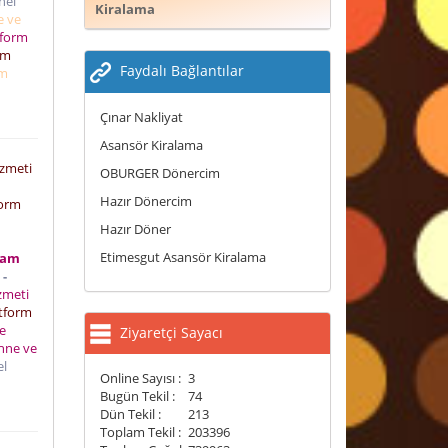
nel
Kiralama
e ve
tform
rm
Faydalı Bağlantılar
rm
Çınar Nakliyat
Asansör Kiralama
izmeti
OBURGER Dönercim
Hazır Dönercim
form
Hazır Döner
Etimesgut Asansör Kiralama
mam
 -
izmeti
tform
e
Ziyaretçi Sayacı
hne ve
el
Online Sayısı :
3
Bugün Tekil :
74
Dün Tekil :
213
Toplam Tekil :
203396