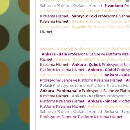
Profesyonel Sahne ve Platform Kiralama Hizmeti
E
Sahne ve Platform Kiralama Hizmeti
Elvankent
Pro
Platform Kiralama Hizmeti
Sincan Fatih
Profesyon
Kiralama Hizmeti
Saraycık Toki
Profesyonel Sahne
Kiralama Hizmeti
Batıkent
Profesyonel Sahne ve P
Kiralama Hizmeti
Çayyolu
Profesyonel Sahne ve Pl
Hizmeti
Ankara - Altındağ
Profesyonel Sahne ve Platform 
Ankara - Bala
Profesyonel Sahne ve Platform Kir
Hizmeti
Ankara - Çamlıdere
Profesyonel Sahne ve
Kiralama Hizmeti
Ankara - Çubuk
Profesyonel Sah
Platform Kiralama Hizmeti
Ankara - Güdül
Profesy
Sahne ve Platform Kiralama Hizmeti
Ankara - Kale
Profesyonel Sahne ve Platform Kiralama Hizmeti
An
Polatlı
Profesyonel Sahne ve Platform Kiralama Hi
Ankara - Yenimahalle
Profesyonel Sahne ve Platf
Kiralama Hizmeti
Ankara - Keçiören
Profesyonel 
Platform Kiralama Hizmeti
Ankara - Sincan
Profes
Platform Kiralama Hizmeti
Ankara - Akyurt
Profes
Sahne ve Platform Kiralama Hizmeti
Ankara - Evr
Profesyonel Sahne ve Platform Kiralama Hizmeti