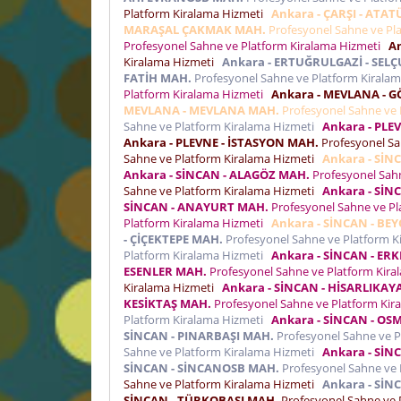
Platform Kiralama Hizmeti
Ankara - ÇARŞI - ATA
MARAŞAL ÇAKMAK MAH.
Profesyonel Sahne ve Pl
Profesyonel Sahne ve Platform Kiralama Hizmeti
A
Kiralama Hizmeti
Ankara - ERTUĞRULGAZİ - SEL
FATİH MAH.
Profesyonel Sahne ve Platform Kirala
Platform Kiralama Hizmeti
Ankara - MEVLANA - 
MEVLANA - MEVLANA MAH.
Profesyonel Sahne ve 
Sahne ve Platform Kiralama Hizmeti
Ankara - PLE
Ankara - PLEVNE - İSTASYON MAH.
Profesyonel Sa
Sahne ve Platform Kiralama Hizmeti
Ankara - Sİ
Ankara - SİNCAN - ALAGÖZ MAH.
Profesyonel Sah
Sahne ve Platform Kiralama Hizmeti
Ankara - SİN
SİNCAN - ANAYURT MAH.
Profesyonel Sahne ve Pl
Platform Kiralama Hizmeti
Ankara - SİNCAN - BE
- ÇİÇEKTEPE MAH.
Profesyonel Sahne ve Platform 
Platform Kiralama Hizmeti
Ankara - SİNCAN - ER
ESENLER MAH.
Profesyonel Sahne ve Platform Kir
Kiralama Hizmeti
Ankara - SİNCAN - HİSARLIKAY
KESİKTAŞ MAH.
Profesyonel Sahne ve Platform Ki
Platform Kiralama Hizmeti
Ankara - SİNCAN - OS
SİNCAN - PINARBAŞI MAH.
Profesyonel Sahne ve P
Sahne ve Platform Kiralama Hizmeti
Ankara - SİN
SİNCAN - SİNCANOSB MAH.
Profesyonel Sahne ve 
Sahne ve Platform Kiralama Hizmeti
Ankara - SİN
SİNCAN - TÜRKOBASI MAH.
Profesyonel Sahne ve 