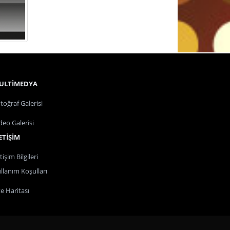
ULTİMEDYA
toğraf Galerisi
deo Galerisi
ETİŞİM
etişim Bilgileri
llanım Koşulları
te Haritası