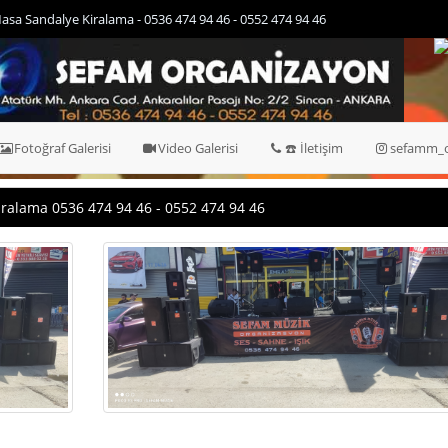
Çankaya 2017-8-25 - Kına Tahtı Kiralama, Kına Gecesi için Kiralık Kına Tahtı - 
552 474 94 46
Fotoğraf Galerisi
Video Galerisi
☎️ İletişim
sefamm_o
iralama 0536 474 94 46 - 0552 474 94 46