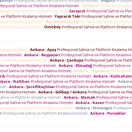
ryaman
Profesyonel Sahne ve Platform Kiralama Hizmeti
Bağlıca
Profesyo
fesyonel Sahne ve Platform Kiralama Hizmeti
Törekent
Profesyonel Sahn
el Sahne ve Platform Kiralama Hizmeti
Saraycık
Profesyonel Sahne ve Pla
 ve Platform Kiralama Hizmeti
Yapracık Toki
Profesyonel Sahne ve Platfo
latform Kiralama Hizmeti
Batıkent Çakırlar
Profesyonel Sahne ve Platfo
atform Kiralama Hizmeti
Ümitköy
Profesyonel Sahne ve Platform Kiralama
Kiralama Hizmeti
Ankara - Ayaş
Profesyonel Sahne ve Platform Kiralama H
alama Hizmeti
Ankara - Beypazarı
Profesyonel Sahne ve Platform Kiralama
 Platform Kiralama Hizmeti
Ankara - Çankaya
Profesyonel Sahne ve Plat
ne ve Platform Kiralama Hizmeti
Ankara - Elmadağ
Profesyonel Sahne ve
onel Sahne ve Platform Kiralama Hizmeti
Ankara - Haymana
Profesyonel
cik
Profesyonel Sahne ve Platform Kiralama Hizmeti
Ankara - Kızılcaha
kara - Nallıhan
Profesyonel Sahne ve Platform Kiralama Hizmeti
Ankara
zmeti
Ankara - Şereflikoçhisar
Profesyonel Sahne ve Platform Kiralama H
orm Kiralama Hizmeti
Ankara - Gölbaşı / Ankara
Profesyonel Sahne ve Pla
Sahne ve Platform Kiralama Hizmeti
Ankara - Mamak
Profesyonel Sahne v
yonel Sahne ve Platform Kiralama Hizmeti
Ankara - Kazan
Profesyonel Sa
yonel Sahne ve Platform Kiralama Hizmeti
Ankara - Etimesgut
Profesyon
en
Profesyonel Sahne ve Platform Kiralama Hizmeti
Ankara - Pursaklar