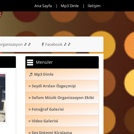
0536 474
Ana Sayfa
Mp3 Dinle
İletişim
rganizasyon 🎵🎵
Facebook 🎵🎵
Menüler
Mp3 Dinle
» Seydi Arslan Özgeçmişi
» Sefam Müzik Organizasyon Ekibi
» Fotoğraf Galerisi
» Video Galerisi
» Ses Sistemi Kiralama