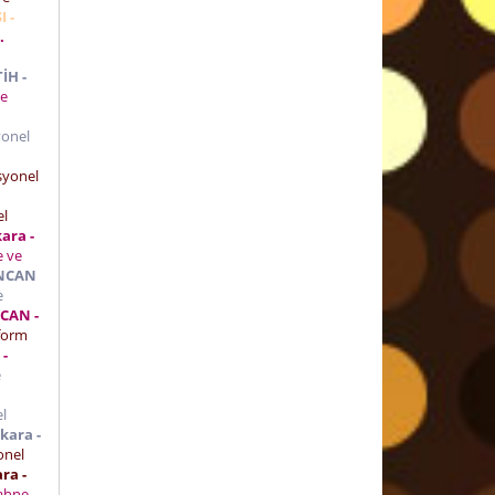
I -
.
İH -
ve
yonel
i
syonel
el
ara -
e ve
İNCAN
e
NCAN -
form
 -
e
l
kara -
onel
ra -
ahne