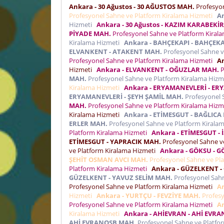
Ankara - 30 Ağustos - 30 AĞUSTOS MAH.
Profesyon
Profesyonel Sahne ve Platform Kiralama Hizmeti
An
Hizmeti
Ankara - 30 Ağustos - KAZIM KARABEKİ
PİYADE MAH.
Profesyonel Sahne ve Platform Kiral
Kiralama Hizmeti
Ankara - BAHÇEKAPI - BAHÇEK
ELVANKENT - ATAKENT MAH.
Profesyonel Sahne v
Profesyonel Sahne ve Platform Kiralama Hizmeti
A
Hizmeti
Ankara - ELVANKENT - OĞUZLAR MAH.
P
MAH.
Profesyonel Sahne ve Platform Kiralama Hiz
Kiralama Hizmeti
Ankara - ERYAMANEVLERİ - E
ERYAMANEVLERİ - ŞEYH ŞAMİL MAH.
Profesyonel 
MAH.
Profesyonel Sahne ve Platform Kiralama Hiz
Kiralama Hizmeti
Ankara - ETİMESGUT - BAĞLICA
ERLER MAH.
Profesyonel Sahne ve Platform Kirala
Platform Kiralama Hizmeti
Ankara - ETİMESGUT -
ETİMESGUT - YAPRACIK MAH.
Profesyonel Sahne v
ve Platform Kiralama Hizmeti
Ankara - GÖKSU - 
ŞEHİT OSMAN AVCI MAH.
Profesyonel Sahne ve Pl
Platform Kiralama Hizmeti
Ankara - GÜZELKENT 
GÜZELKENT - YAVUZ SELİM MAH.
Profesyonel Sahn
Profesyonel Sahne ve Platform Kiralama Hizmeti
A
Hizmeti
Ankara - YURTÇU - FEVZİYE MAH.
Profesy
Profesyonel Sahne ve Platform Kiralama Hizmeti
A
Kiralama Hizmeti
Ankara - AHİEVRAN - AHİ EVR
AHİ EVRANOSB MAH.
Profesyonel Sahne ve Platfo