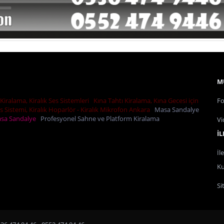
M
Kiralama, Kiralık Ses Sistemleri
Kına Tahtı Kiralama, Kına Gecesi için
Fo
es Sistemi, Kiralık Hoparlör - Kiralık Mikrofon Ankara
Masa Sandalye
Masa Sandalye
Profesyonel Sahne ve Platform Kiralama
Vi
İL
İl
Ku
Si