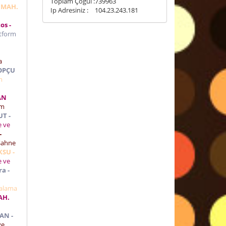
Toplam Çoğul :
739963
T MAH.
Ip Adresiniz :
104.23.243.181
os -
tform
a
TOPÇU
m
AN
rm
UT -
e ve
-
Sahne
KSU -
e ve
a -
ralama
AH.
AN -
ve