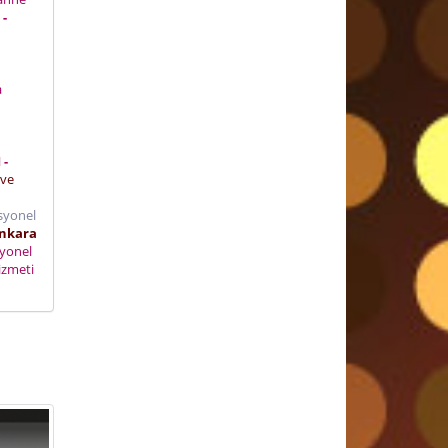
 -
i
a
 -
 ve
syonel
nkara
yonel
izmeti