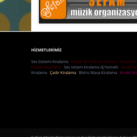
HİZMETLERİMİZ
Ses Sistemi Kiralama
Kiralık Ses Sistemi Ankara
Hoparlör 
Kiralık Kına Tahtı
Ses sistem kiralama dj hizmeti
Kiralık S
Kiralama
Çadır Kiralama
Bistro Masa Kiralama
Kiralık 