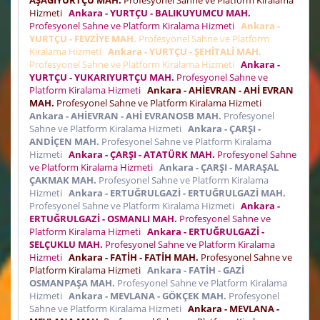
AŞAĞIYURTÇU MAH.
Profesyonel Sahne ve Platform Kiralama
Hizmeti
Ankara - YURTÇU - BALIKUYUMCU MAH.
Profesyonel Sahne ve Platform Kiralama Hizmeti
Ankara -
YURTÇU - FEVZİYE MAH.
Profesyonel Sahne ve Platform
Kiralama Hizmeti
Ankara - YURTÇU - ŞEHİTALİ MAH.
Profesyonel Sahne ve Platform Kiralama Hizmeti
Ankara -
YURTÇU - YUKARIYURTÇU MAH.
Profesyonel Sahne ve
Platform Kiralama Hizmeti
Ankara - AHİEVRAN - AHİ EVRAN
MAH.
Profesyonel Sahne ve Platform Kiralama Hizmeti
Ankara - AHİEVRAN - AHİ EVRANOSB MAH.
Profesyonel
Sahne ve Platform Kiralama Hizmeti
Ankara - ÇARŞI -
ANDİÇEN MAH.
Profesyonel Sahne ve Platform Kiralama
Hizmeti
Ankara - ÇARŞI - ATATÜRK MAH.
Profesyonel Sahne
ve Platform Kiralama Hizmeti
Ankara - ÇARŞI - MARAŞAL
ÇAKMAK MAH.
Profesyonel Sahne ve Platform Kiralama
Hizmeti
Ankara - ERTUĞRULGAZİ - ERTUĞRULGAZİ MAH.
Profesyonel Sahne ve Platform Kiralama Hizmeti
Ankara -
ERTUĞRULGAZİ - OSMANLI MAH.
Profesyonel Sahne ve
Platform Kiralama Hizmeti
Ankara - ERTUĞRULGAZİ -
SELÇUKLU MAH.
Profesyonel Sahne ve Platform Kiralama
Hizmeti
Ankara - FATİH - FATİH MAH.
Profesyonel Sahne ve
Platform Kiralama Hizmeti
Ankara - FATİH - GAZİ
OSMANPAŞA MAH.
Profesyonel Sahne ve Platform Kiralama
Hizmeti
Ankara - MEVLANA - GÖKÇEK MAH.
Profesyonel
Sahne ve Platform Kiralama Hizmeti
Ankara - MEVLANA -