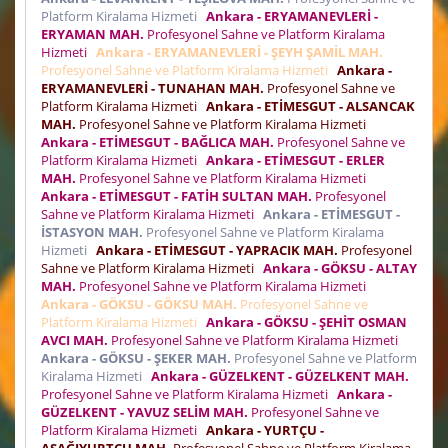
Platform Kiralama Hizmeti
Ankara - ERYAMANEVLERİ -
ERYAMAN MAH.
Profesyonel Sahne ve Platform Kiralama
Hizmeti
Ankara - ERYAMANEVLERİ - ŞEYH ŞAMİL MAH.
Profesyonel Sahne ve Platform Kiralama Hizmeti
Ankara -
ERYAMANEVLERİ - TUNAHAN MAH.
Profesyonel Sahne ve
Platform Kiralama Hizmeti
Ankara - ETİMESGUT - ALSANCAK
MAH.
Profesyonel Sahne ve Platform Kiralama Hizmeti
Ankara - ETİMESGUT - BAĞLICA MAH.
Profesyonel Sahne ve
Platform Kiralama Hizmeti
Ankara - ETİMESGUT - ERLER
MAH.
Profesyonel Sahne ve Platform Kiralama Hizmeti
Ankara - ETİMESGUT - FATİH SULTAN MAH.
Profesyonel
Sahne ve Platform Kiralama Hizmeti
Ankara - ETİMESGUT -
İSTASYON MAH.
Profesyonel Sahne ve Platform Kiralama
Hizmeti
Ankara - ETİMESGUT - YAPRACIK MAH.
Profesyonel
Sahne ve Platform Kiralama Hizmeti
Ankara - GÖKSU - ALTAY
MAH.
Profesyonel Sahne ve Platform Kiralama Hizmeti
Ankara - GÖKSU - GÖKSU MAH.
Profesyonel Sahne ve
Platform Kiralama Hizmeti
Ankara - GÖKSU - ŞEHİT OSMAN
AVCI MAH.
Profesyonel Sahne ve Platform Kiralama Hizmeti
Ankara - GÖKSU - ŞEKER MAH.
Profesyonel Sahne ve Platform
Kiralama Hizmeti
Ankara - GÜZELKENT - GÜZELKENT MAH.
Profesyonel Sahne ve Platform Kiralama Hizmeti
Ankara -
GÜZELKENT - YAVUZ SELİM MAH.
Profesyonel Sahne ve
Platform Kiralama Hizmeti
Ankara - YURTÇU -