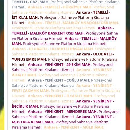
TEMELLİ - GAZİ MAH.
Profesyonel Sahne ve Platform Kiralama
Hizmeti
Ankara - TEMELLİ - HÜRRİYET MAH.
Profesyonel
Sahne ve Platform Kiralama Hizmeti
Ankara - TEMELLİ -
İSTİKLAL MAH.
Profesyonel Sahne ve Platform Kiralama
Hizmeti
Ankara - TEMELLİ - MALIKÖY ANADOLU OSB MAH.
Profesyonel Sahne ve Platform Kiralama Hizmeti
Ankara -
TEMELLİ - MALIKÖY BAŞKENT OSB MAH.
Profesyonel Sahne
ve Platform Kiralama Hizmeti
Ankara - TEMELLİ - MALIKÖY
MAH.
Profesyonel Sahne ve Platform Kiralama Hizmeti
Ankara - ULUBATLI - ULUBATLI HASAN MAH.
Profesyonel
Sahne ve Platform Kiralama Hizmeti
Ankara - ULUBATLI -
YUNUS EMRE MAH.
Profesyonel Sahne ve Platform Kiralama
Hizmeti
Ankara - YENİKENT - 29 EKİM MAH.
Profesyonel
Sahne ve Platform Kiralama Hizmeti
Ankara - YENİKENT -
ADALET MAH.
Profesyonel Sahne ve Platform Kiralama
Hizmeti
Ankara - YENİKENT - ÇOĞLU MAH.
Profesyonel
Sahne ve Platform Kiralama Hizmeti
Ankara - YENİKENT -
FEVZİ ÇAKMAK MAH.
Profesyonel Sahne ve Platform Kiralama
Hizmeti
Ankara - YENİKENT - İLYAKUT MAH.
Profesyonel
Sahne ve Platform Kiralama Hizmeti
Ankara - YENİKENT -
İNCİRLİK MAH.
Profesyonel Sahne ve Platform Kiralama
Hizmeti
Ankara - YENİKENT - MENDERES MAH.
Profesyonel
Sahne ve Platform Kiralama Hizmeti
Ankara - YENİKENT -
MUSTAFA KEMAL MAH.
Profesyonel Sahne ve Platform
Kiralama Hizmeti
Ankara - YENİKENT - MÜLK MAH.