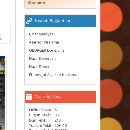
Kiralama
Faydalı Bağlantılar
Çınar Nakliyat
6
Asansör Kiralama
OBURGER Dönercim
Hazır Dönercim
Hazır Döner
Etimesgut Asansör Kiralama
Ziyaretçi Sayacı
Online Sayısı :
6
Bugün Tekil :
88
Dün Tekil :
213
Toplam Tekil :
203410