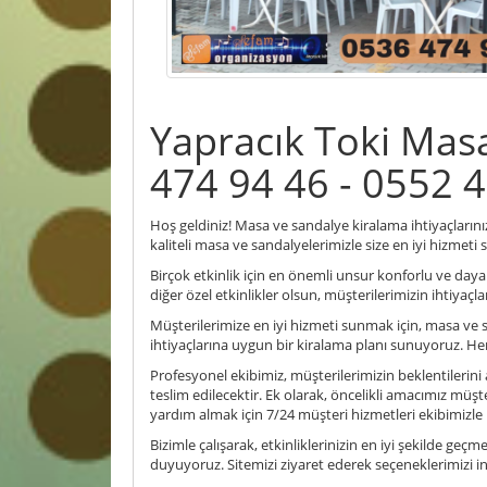
Yapracık Toki Mas
474 94 46 - 0552 
Hoş geldiniz! Masa ve sandalye kiralama ihtiyaçlarınız 
kaliteli masa ve sandalyelerimizle size en iyi hizmeti
Birçok etkinlik için en önemli unsur konforlu ve dayan
diğer özel etkinlikler olsun, müşterilerimizin ihtiyaç
Müşterilerimize en iyi hizmeti sunmak için, masa ve 
ihtiyaçlarına uygun bir kiralama planı sunuyoruz. H
Profesyonel ekibimiz, müşterilerimizin beklentileri
teslim edilecektir. Ek olarak, öncelikli amacımız mü
yardım almak için 7/24 müşteri hizmetleri ekibimizle il
Bizimle çalışarak, etkinliklerinizin en iyi şekilde geç
duyuyoruz. Sitemizi ziyaret ederek seçeneklerimizi ince