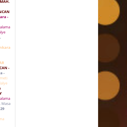
 MAH.
İNCAN
ara -
ralama
lye
.
nkara
LAR
CAN -
a -
zmeti
alye
a
Y
ralama
.
Masa
 29
ama