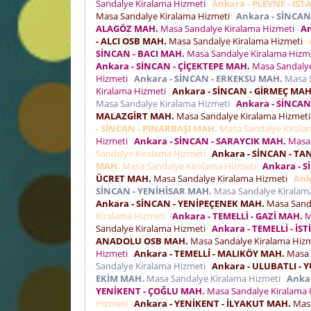
Sandalye Kiralama Hizmeti
Ankara - PLEVNE - İS
Masa Sandalye Kiralama Hizmeti
Ankara - SİNCA
ALAGÖZ MAH.
Masa Sandalye Kiralama Hizmeti
An
- ALCI OSB MAH.
Masa Sandalye Kiralama Hizmeti
SİNCAN - BACI MAH.
Masa Sandalye Kiralama Hizm
Ankara - SİNCAN - ÇİÇEKTEPE MAH.
Masa Sandalye
Hizmeti
Ankara - SİNCAN - ERKEKSU MAH.
Masa S
Kiralama Hizmeti
Ankara - SİNCAN - GİRMEÇ MAH
Masa Sandalye Kiralama Hizmeti
Ankara - SİNCAN
MALAZGİRT MAH.
Masa Sandalye Kiralama Hizmet
- SİNCAN - PINARBAŞI MAH.
Masa Sandalye Kirala
Hizmeti
Ankara - SİNCAN - SARAYCIK MAH.
Masa 
Sandalye Kiralama Hizmeti
Ankara - SİNCAN - T
MAH.
Masa Sandalye Kiralama Hizmeti
Ankara - 
ÜCRET MAH.
Masa Sandalye Kiralama Hizmeti
Ank
SİNCAN - YENİHİSAR MAH.
Masa Sandalye Kiralam
Ankara - SİNCAN - YENİPEÇENEK MAH.
Masa Sand
Kiralama Hizmeti
Ankara - TEMELLİ - GAZİ MAH.
M
Sandalye Kiralama Hizmeti
Ankara - TEMELLİ - İS
ANADOLU OSB MAH.
Masa Sandalye Kiralama Hiz
Hizmeti
Ankara - TEMELLİ - MALIKÖY MAH.
Masa 
Sandalye Kiralama Hizmeti
Ankara - ULUBATLI -
EKİM MAH.
Masa Sandalye Kiralama Hizmeti
Anka
YENİKENT - ÇOĞLU MAH.
Masa Sandalye Kiralama
Hizmeti
Ankara - YENİKENT - İLYAKUT MAH.
Masa