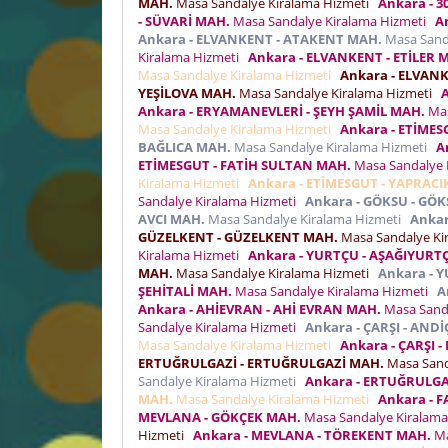
MAH.
Masa Sandalye Kiralama Hizmeti
Ankara - 3
- SÜVARİ MAH.
Masa Sandalye Kiralama Hizmeti
A
Ankara - ELVANKENT - ATAKENT MAH.
Masa Sand
Kiralama Hizmeti
Ankara - ELVANKENT - ETİLER 
Masa Sandalye Kiralama Hizmeti
Ankara - ELVAN
YEŞİLOVA MAH.
Masa Sandalye Kiralama Hizmeti
Ankara - ERYAMANEVLERİ - ŞEYH ŞAMİL MAH.
Mas
Masa Sandalye Kiralama Hizmeti
Ankara - ETİME
BAĞLICA MAH.
Masa Sandalye Kiralama Hizmeti
A
ETİMESGUT - FATİH SULTAN MAH.
Masa Sandalye 
Kiralama Hizmeti
Ankara - ETİMESGUT - YAPRACI
Sandalye Kiralama Hizmeti
Ankara - GÖKSU - GÖ
AVCI MAH.
Masa Sandalye Kiralama Hizmeti
Ankar
GÜZELKENT - GÜZELKENT MAH.
Masa Sandalye Ki
Kiralama Hizmeti
Ankara - YURTÇU - AŞAĞIYURT
MAH.
Masa Sandalye Kiralama Hizmeti
Ankara - Y
ŞEHİTALİ MAH.
Masa Sandalye Kiralama Hizmeti
A
Ankara - AHİEVRAN - AHİ EVRAN MAH.
Masa Sand
Sandalye Kiralama Hizmeti
Ankara - ÇARŞI - AND
Masa Sandalye Kiralama Hizmeti
Ankara - ÇARŞI
ERTUĞRULGAZİ - ERTUĞRULGAZİ MAH.
Masa Sand
Sandalye Kiralama Hizmeti
Ankara - ERTUĞRULGA
MAH.
Masa Sandalye Kiralama Hizmeti
Ankara - 
MEVLANA - GÖKÇEK MAH.
Masa Sandalye Kiralam
Hizmeti
Ankara - MEVLANA - TÖREKENT MAH.
Ma