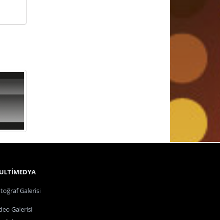
i
ULTİMEDYA
toğraf Galerisi
deo Galerisi