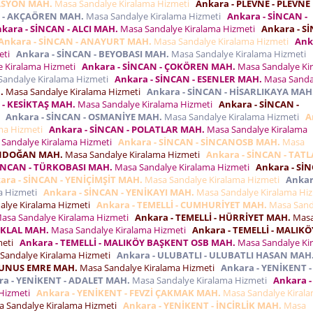
TASYON MAH.
Masa Sandalye Kiralama Hizmeti
Ankara - PLEVNE - PLEVNE
N - AKÇAÖREN MAH.
Masa Sandalye Kiralama Hizmeti
Ankara - SİNCAN -
kara - SİNCAN - ALCI MAH.
Masa Sandalye Kiralama Hizmeti
Ankara - S
Ankara - SİNCAN - ANAYURT MAH.
Masa Sandalye Kiralama Hizmeti
Ank
eti
Ankara - SİNCAN - BEYOBASI MAH.
Masa Sandalye Kiralama Hizmeti
 Kiralama Hizmeti
Ankara - SİNCAN - ÇOKÖREN MAH.
Masa Sandalye Ki
andalye Kiralama Hizmeti
Ankara - SİNCAN - ESENLER MAH.
Masa Sanda
.
Masa Sandalye Kiralama Hizmeti
Ankara - SİNCAN - HİSARLIKAYA MAH
 - KESİKTAŞ MAH.
Masa Sandalye Kiralama Hizmeti
Ankara - SİNCAN -
i
Ankara - SİNCAN - OSMANİYE MAH.
Masa Sandalye Kiralama Hizmeti
A
ma Hizmeti
Ankara - SİNCAN - POLATLAR MAH.
Masa Sandalye Kiralama
Sandalye Kiralama Hizmeti
Ankara - SİNCAN - SİNCANOSB MAH.
Masa
ANDOĞAN MAH.
Masa Sandalye Kiralama Hizmeti
Ankara - SİNCAN - TAT
SİNCAN - TÜRKOBASI MAH.
Masa Sandalye Kiralama Hizmeti
Ankara - SİN
ara - SİNCAN - YENİÇİMŞİT MAH.
Masa Sandalye Kiralama Hizmeti
Ankar
a Hizmeti
Ankara - SİNCAN - YENİKAYI MAH.
Masa Sandalye Kiralama Hi
alye Kiralama Hizmeti
Ankara - TEMELLİ - CUMHURİYET MAH.
Masa Sand
asa Sandalye Kiralama Hizmeti
Ankara - TEMELLİ - HÜRRİYET MAH.
Mas
TİKLAL MAH.
Masa Sandalye Kiralama Hizmeti
Ankara - TEMELLİ - MALIKÖ
meti
Ankara - TEMELLİ - MALIKÖY BAŞKENT OSB MAH.
Masa Sandalye Ki
Sandalye Kiralama Hizmeti
Ankara - ULUBATLI - ULUBATLI HASAN MAH
 YUNUS EMRE MAH.
Masa Sandalye Kiralama Hizmeti
Ankara - YENİKENT -
ra - YENİKENT - ADALET MAH.
Masa Sandalye Kiralama Hizmeti
Ankara -
 Hizmeti
Ankara - YENİKENT - FEVZİ ÇAKMAK MAH.
Masa Sandalye Kiral
 Sandalye Kiralama Hizmeti
Ankara - YENİKENT - İNCİRLİK MAH.
Masa