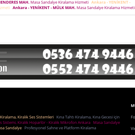
 MENDERES MAH.
Masa Sandalye Kiralama Hizmeti
Ankara - YENİKENT -
izmeti
Ankara - YENİKENT - MÜLK MAH.
Masa Sandalye Kiralama Hizmet
M
Kiralama, Kiralık Ses Sistemleri
Kına Tahtı Kiralama, Kına Gecesi için
Fo
es Sistemi, Kiralık Hoparlör - Kiralık Mikrofon Ankara
Masa Sandalye
Masa Sandalye
Profesyonel Sahne ve Platform Kiralama
Vi