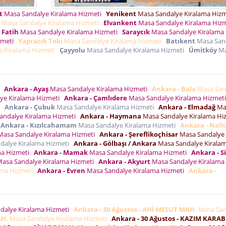
t
Masa Sandalye Kiralama Hizmeti
Yenikent
Masa Sandalye Kiralama Hiz
Masa Sandalye Kiralama Hizmeti
Elvankent
Masa Sandalye Kiralama Hiz
 Fatih
Masa Sandalye Kiralama Hizmeti
Saraycık
Masa Sandalye Kiralama
zmeti
Yapracık Toki
Masa Sandalye Kiralama Hizmeti
Batıkent
Masa San
e Kiralama Hizmeti
Çayyolu
Masa Sandalye Kiralama Hizmeti
Ümitköy
Ma
i
Ankara - Ayaş
Masa Sandalye Kiralama Hizmeti
Ankara - Bala
Masa San
ye Kiralama Hizmeti
Ankara - Çamlıdere
Masa Sandalye Kiralama Hizmet
i
Ankara - Çubuk
Masa Sandalye Kiralama Hizmeti
Ankara - Elmadağ
Ma
andalye Kiralama Hizmeti
Ankara - Haymana
Masa Sandalye Kiralama H
Ankara - Kızılcahamam
Masa Sandalye Kiralama Hizmeti
Ankara - Nall
asa Sandalye Kiralama Hizmeti
Ankara - Şereflikoçhisar
Masa Sandalye
dalye Kiralama Hizmeti
Ankara - Gölbaşı / Ankara
Masa Sandalye Kirala
ma Hizmeti
Ankara - Mamak
Masa Sandalye Kiralama Hizmeti
Ankara - S
asa Sandalye Kiralama Hizmeti
Ankara - Akyurt
Masa Sandalye Kiralama
ama Hizmeti
Ankara - Evren
Masa Sandalye Kiralama Hizmeti
Ankara -
dalye Kiralama Hizmeti
Ankara - 30 Ağustos - AHİ MESUT MAH.
Masa San
AH.
Masa Sandalye Kiralama Hizmeti
Ankara - 30 Ağustos - KAZIM KARA