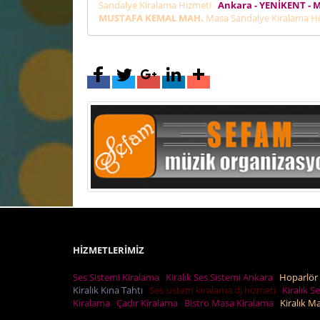
Sandalye Kiralama Hizmeti
Ankara - YENİKENT -
MUSTAFA KEMAL MAH.
Masa Sandalye Kiralama H
HİZMETLERİMİZ
Ses Sistemi Kiralama
Kiralık Ses Sistemi Ankara
Hoparlör 
Kiralık Kına Tahtı
Ses sistem kiralama dj hizmeti
Kiralık S
Kiralama
Çadır Kiralama
Bistro Masa Kiralama
Kiralık 