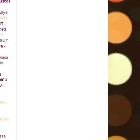
ustos
alye
MAH.
T -
meti
H.
GUT -
a -
asa
AN
e
UMCU
 -
i
MAH.
FATİH
-
asa