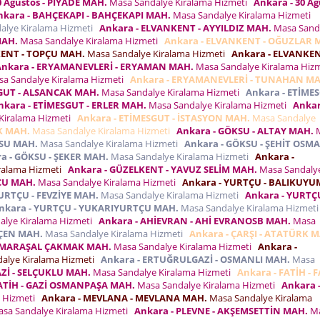
0 Ağustos - PİYADE MAH.
Masa Sandalye Kiralama Hizmeti
Ankara - 30 Ağ
nkara - BAHÇEKAPI - BAHÇEKAPI MAH.
Masa Sandalye Kiralama Hizmeti
alye Kiralama Hizmeti
Ankara - ELVANKENT - AYYILDIZ MAH.
Masa Sand
MAH.
Masa Sandalye Kiralama Hizmeti
Ankara - ELVANKENT - OĞUZLAR 
KENT - TOPÇU MAH.
Masa Sandalye Kiralama Hizmeti
Ankara - ELVANKEN
Ankara - ERYAMANEVLERİ - ERYAMAN MAH.
Masa Sandalye Kiralama Hiz
a Sandalye Kiralama Hizmeti
Ankara - ERYAMANEVLERİ - TUNAHAN MA
SGUT - ALSANCAK MAH.
Masa Sandalye Kiralama Hizmeti
Ankara - ETİMES
nkara - ETİMESGUT - ERLER MAH.
Masa Sandalye Kiralama Hizmeti
Ankar
Kiralama Hizmeti
Ankara - ETİMESGUT - İSTASYON MAH.
Masa Sandalye
K MAH.
Masa Sandalye Kiralama Hizmeti
Ankara - GÖKSU - ALTAY MAH.
M
KSU MAH.
Masa Sandalye Kiralama Hizmeti
Ankara - GÖKSU - ŞEHİT OSM
a - GÖKSU - ŞEKER MAH.
Masa Sandalye Kiralama Hizmeti
Ankara -
ralama Hizmeti
Ankara - GÜZELKENT - YAVUZ SELİM MAH.
Masa Sandaly
ÇU MAH.
Masa Sandalye Kiralama Hizmeti
Ankara - YURTÇU - BALIKUY
URTÇU - FEVZİYE MAH.
Masa Sandalye Kiralama Hizmeti
Ankara - YURTÇU
nkara - YURTÇU - YUKARIYURTÇU MAH.
Masa Sandalye Kiralama Hizmet
alye Kiralama Hizmeti
Ankara - AHİEVRAN - AHİ EVRANOSB MAH.
Masa
İÇEN MAH.
Masa Sandalye Kiralama Hizmeti
Ankara - ÇARŞI - ATATÜRK 
 - MARAŞAL ÇAKMAK MAH.
Masa Sandalye Kiralama Hizmeti
Ankara -
alye Kiralama Hizmeti
Ankara - ERTUĞRULGAZİ - OSMANLI MAH.
Masa
Zİ - SELÇUKLU MAH.
Masa Sandalye Kiralama Hizmeti
Ankara - FATİH - 
FATİH - GAZİ OSMANPAŞA MAH.
Masa Sandalye Kiralama Hizmeti
Ankara 
a Hizmeti
Ankara - MEVLANA - MEVLANA MAH.
Masa Sandalye Kiralama
sa Sandalye Kiralama Hizmeti
Ankara - PLEVNE - AKŞEMSETTİN MAH.
M