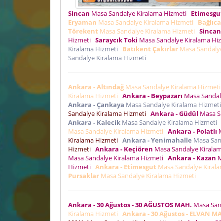
Sincan
Masa Sandalye Kiralama Hizmeti
Etimesgu
Eryaman
Masa Sandalye Kiralama Hizmeti
Bağlıca
Törekent
Masa Sandalye Kiralama Hizmeti
Sincan
Hizmeti
Saraycık Toki
Masa Sandalye Kiralama Hi
Kiralama Hizmeti
Batıkent Çakırlar
Masa Sandaly
Sandalye Kiralama Hizmeti
Ankara - Altındağ
Masa Sandalye Kiralama Hizmet
Kiralama Hizmeti
Ankara - Beypazarı
Masa Sandal
Ankara - Çankaya
Masa Sandalye Kiralama Hizmet
Sandalye Kiralama Hizmeti
Ankara - Güdül
Masa S
Ankara - Kalecik
Masa Sandalye Kiralama Hizmeti
Masa Sandalye Kiralama Hizmeti
Ankara - Polatlı
M
Kiralama Hizmeti
Ankara - Yenimahalle
Masa San
Hizmeti
Ankara - Keçiören
Masa Sandalye Kirala
Masa Sandalye Kiralama Hizmeti
Ankara - Kazan
M
Hizmeti
Ankara - Etimesgut
Masa Sandalye Kiral
Pursaklar
Masa Sandalye Kiralama Hizmeti
Ankara - 30 Ağustos - 30 AĞUSTOS MAH.
Masa San
Kiralama Hizmeti
Ankara - 30 Ağustos - ELVAN M