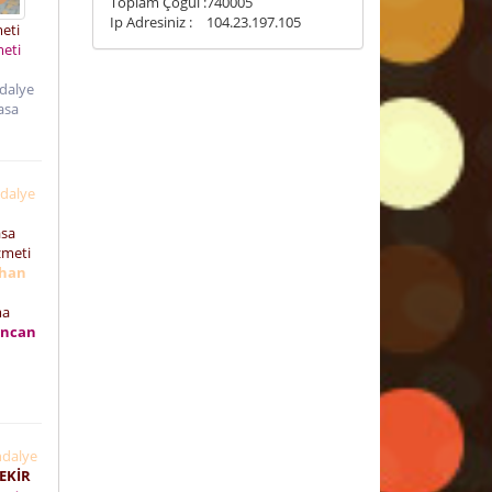
Toplam Çoğul :
740005
Ip Adresiniz :
104.23.197.105
meti
meti
dalye
sa
dalye
i
sa
izmeti
ıhan
ma
incan
dalye
BEKİR