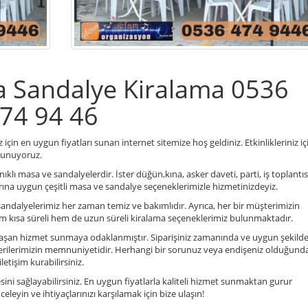
a Sandalye Kiralama 0536
474 94 46
için en uygun fiyatları sunan internet sitemize hoş geldiniz. Etkinlikleriniz iç
 sunuyoruz.
ıklı masa ve sandalyelerdir. İster düğün,kına, asker daveti, parti, iş toplantı
larına uygun çeşitli masa ve sandalye seçeneklerimizle hizmetinizdeyiz.
sandalyelerimiz her zaman temiz ve bakımlıdır. Ayrıca, her bir müşterimizin
em kısa süreli hem de uzun süreli kiralama seçeneklerimiz bulunmaktadır.
ni aşan hizmet sunmaya odaklanmıştır. Siparişiniz zamanında ve uygun şekild
şterilerimizin memnuniyetidir. Herhangi bir sorunuz veya endişeniz olduğund
etişim kurabilirsiniz.
mesini sağlayabilirsiniz. En uygun fiyatlarla kaliteli hizmet sunmaktan gurur
leyin ve ihtiyaçlarınızı karşılamak için bize ulaşın!