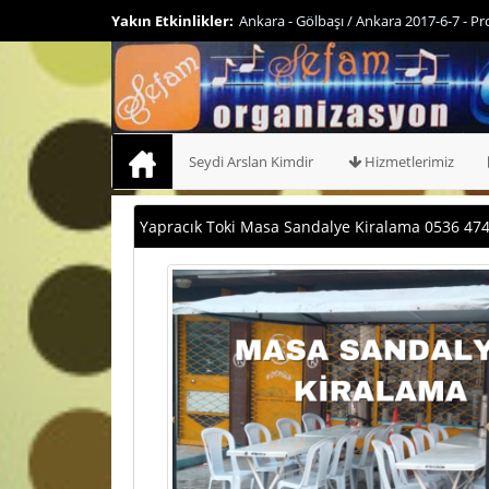
Yakın Etkinlikler:
Ankara - Etimesgut 2017-8-6 - Profesyo
Seydi Arslan Kimdir
Hizmetlerimiz
Yapracık Toki Masa Sandalye Kiralama 0536 474