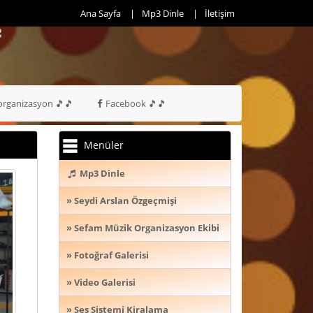
Ana Sayfa
Mp3 Dinle
İletişim
rganizasyon 🎵🎵
Facebook 🎵🎵
Menüler
Mp3 Dinle
» Seydi Arslan Özgeçmişi
» Sefam Müzik Organizasyon Ekibi
» Fotoğraf Galerisi
» Video Galerisi
» Ses Sistemi Kiralama