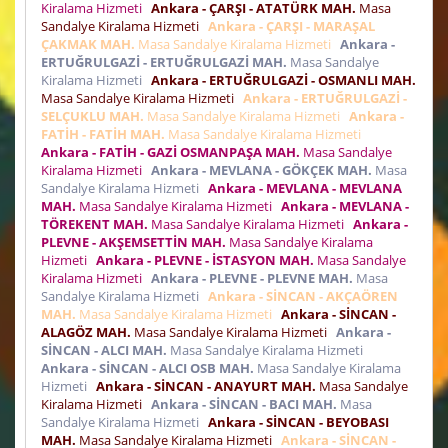
Kiralama Hizmeti
Ankara - ÇARŞI - ATATÜRK MAH.
Masa
Sandalye Kiralama Hizmeti
Ankara - ÇARŞI - MARAŞAL
ÇAKMAK MAH.
Masa Sandalye Kiralama Hizmeti
Ankara -
ERTUĞRULGAZİ - ERTUĞRULGAZİ MAH.
Masa Sandalye
Kiralama Hizmeti
Ankara - ERTUĞRULGAZİ - OSMANLI MAH.
Masa Sandalye Kiralama Hizmeti
Ankara - ERTUĞRULGAZİ -
SELÇUKLU MAH.
Masa Sandalye Kiralama Hizmeti
Ankara -
FATİH - FATİH MAH.
Masa Sandalye Kiralama Hizmeti
Ankara - FATİH - GAZİ OSMANPAŞA MAH.
Masa Sandalye
Kiralama Hizmeti
Ankara - MEVLANA - GÖKÇEK MAH.
Masa
Sandalye Kiralama Hizmeti
Ankara - MEVLANA - MEVLANA
MAH.
Masa Sandalye Kiralama Hizmeti
Ankara - MEVLANA -
TÖREKENT MAH.
Masa Sandalye Kiralama Hizmeti
Ankara -
PLEVNE - AKŞEMSETTİN MAH.
Masa Sandalye Kiralama
Hizmeti
Ankara - PLEVNE - İSTASYON MAH.
Masa Sandalye
Kiralama Hizmeti
Ankara - PLEVNE - PLEVNE MAH.
Masa
Sandalye Kiralama Hizmeti
Ankara - SİNCAN - AKÇAÖREN
MAH.
Masa Sandalye Kiralama Hizmeti
Ankara - SİNCAN -
ALAGÖZ MAH.
Masa Sandalye Kiralama Hizmeti
Ankara -
SİNCAN - ALCI MAH.
Masa Sandalye Kiralama Hizmeti
Ankara - SİNCAN - ALCI OSB MAH.
Masa Sandalye Kiralama
Hizmeti
Ankara - SİNCAN - ANAYURT MAH.
Masa Sandalye
Kiralama Hizmeti
Ankara - SİNCAN - BACI MAH.
Masa
Sandalye Kiralama Hizmeti
Ankara - SİNCAN - BEYOBASI
MAH.
Masa Sandalye Kiralama Hizmeti
Ankara - SİNCAN -