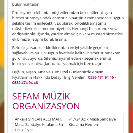
bulunmaktadır.
Profesyonel ekibimiz, müşterilerimizin beklentilerini aşan
hizmet sunmaya odaklanmıştır. Siparişiniz zamanında ve uygun
şekilde teslim edilecektir. Ek olarak, öncelikli amacımız
müşterilerimizin memnuniyetidir. Herhangi bir sorunuz veya
endişeniz olduğunda, yardım almak için 7/24 müşteri hizmetleri
ekibimizle iletişim kurabilirsiniz.
Bizimle çalışarak, etkinliklerinizin en iyi şekilde geçmesini
sağlayabilirsiniz. En uygun fiyatlarla kaliteli hizmet sunmaktan
gurur duyuyoruz. Sitemizi ziyaret ederek seçeneklerimizi
inceleyin ve ihtiyaçlarınızı karşılamak için bize ulaşın!
Düğün, Nişan, Kına ve Tüm Özel Günlerinizde Arayın
Fiyatlarımız Hakkında Detaylı Bilgi Verelim..
0536 474 94 46 -
0552 474 94 46
SEFAM MÜZİK
ORGANİZASYON
Ankara SİNCAN ALCI MAH.
✅ 7/24 Açık Masa Sandalye
Masa Sandalye Kiralama En
Kiralama Hemen
Ucuz Fiyat