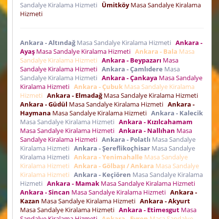
Sandalye Kiralama Hizmeti
Ümitköy
Masa Sandalye Kiralama
Hizmeti
Ankara - Altındağ
Masa Sandalye Kiralama Hizmeti
Ankara -
Ayaş
Masa Sandalye Kiralama Hizmeti
Ankara - Bala
Masa
Sandalye Kiralama Hizmeti
Ankara - Beypazarı
Masa
Sandalye Kiralama Hizmeti
Ankara - Çamlıdere
Masa
Sandalye Kiralama Hizmeti
Ankara - Çankaya
Masa Sandalye
Kiralama Hizmeti
Ankara - Çubuk
Masa Sandalye Kiralama
Hizmeti
Ankara - Elmadağ
Masa Sandalye Kiralama Hizmeti
Ankara - Güdül
Masa Sandalye Kiralama Hizmeti
Ankara -
Haymana
Masa Sandalye Kiralama Hizmeti
Ankara - Kalecik
Masa Sandalye Kiralama Hizmeti
Ankara - Kızılcahamam
Masa Sandalye Kiralama Hizmeti
Ankara - Nallıhan
Masa
Sandalye Kiralama Hizmeti
Ankara - Polatlı
Masa Sandalye
Kiralama Hizmeti
Ankara - Şereflikoçhisar
Masa Sandalye
Kiralama Hizmeti
Ankara - Yenimahalle
Masa Sandalye
Kiralama Hizmeti
Ankara - Gölbaşı / Ankara
Masa Sandalye
Kiralama Hizmeti
Ankara - Keçiören
Masa Sandalye Kiralama
Hizmeti
Ankara - Mamak
Masa Sandalye Kiralama Hizmeti
Ankara - Sincan
Masa Sandalye Kiralama Hizmeti
Ankara -
Kazan
Masa Sandalye Kiralama Hizmeti
Ankara - Akyurt
Masa Sandalye Kiralama Hizmeti
Ankara - Etimesgut
Masa
Sandalye Kiralama Hizmeti
Ankara - Evren
Masa Sandalye