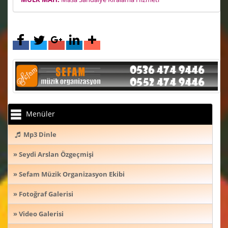
Menüler
Mp3 Dinle
» Seydi Arslan Özgeçmişi
» Sefam Müzik Organizasyon Ekibi
» Fotoğraf Galerisi
» Video Galerisi