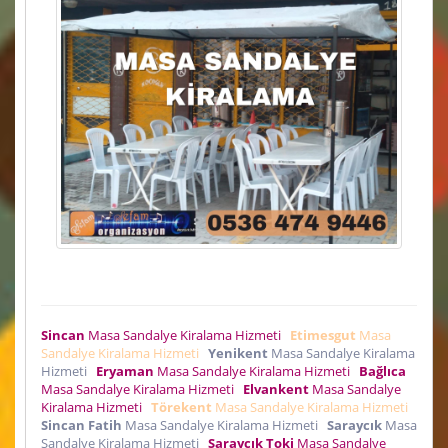
Sincan
Masa Sandalye Kiralama Hizmeti
Etimesgut
Masa
Sandalye Kiralama Hizmeti
Yenikent
Masa Sandalye Kiralama
Hizmeti
Eryaman
Masa Sandalye Kiralama Hizmeti
Bağlıca
Masa Sandalye Kiralama Hizmeti
Elvankent
Masa Sandalye
Kiralama Hizmeti
Törekent
Masa Sandalye Kiralama Hizmeti
Sincan Fatih
Masa Sandalye Kiralama Hizmeti
Saraycık
Masa
Sandalye Kiralama Hizmeti
Saraycık Toki
Masa Sandalye