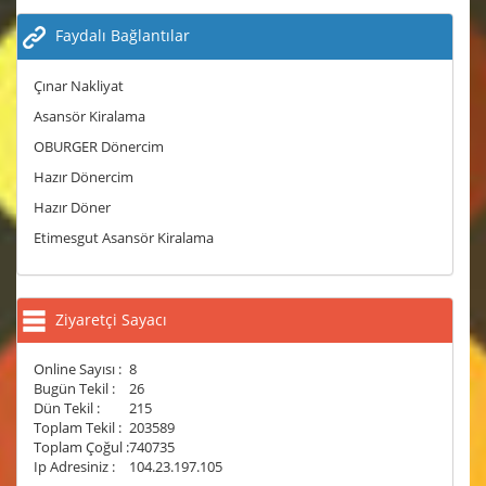
Faydalı Bağlantılar
Çınar Nakliyat
Asansör Kiralama
OBURGER Dönercim
Hazır Dönercim
Hazır Döner
Etimesgut Asansör Kiralama
Ziyaretçi Sayacı
Online Sayısı :
8
Bugün Tekil :
26
Dün Tekil :
215
Toplam Tekil :
203589
Toplam Çoğul :
740735
Ip Adresiniz :
104.23.197.105