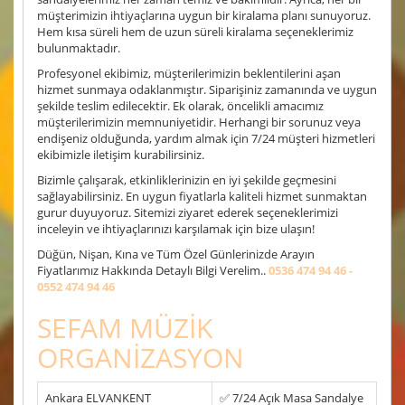
müşterimizin ihtiyaçlarına uygun bir kiralama planı sunuyoruz.
Hem kısa süreli hem de uzun süreli kiralama seçeneklerimiz
bulunmaktadır.
Profesyonel ekibimiz, müşterilerimizin beklentilerini aşan
hizmet sunmaya odaklanmıştır. Siparişiniz zamanında ve uygun
şekilde teslim edilecektir. Ek olarak, öncelikli amacımız
müşterilerimizin memnuniyetidir. Herhangi bir sorunuz veya
endişeniz olduğunda, yardım almak için 7/24 müşteri hizmetleri
ekibimizle iletişim kurabilirsiniz.
Bizimle çalışarak, etkinliklerinizin en iyi şekilde geçmesini
sağlayabilirsiniz. En uygun fiyatlarla kaliteli hizmet sunmaktan
gurur duyuyoruz. Sitemizi ziyaret ederek seçeneklerimizi
inceleyin ve ihtiyaçlarınızı karşılamak için bize ulaşın!
Düğün, Nişan, Kına ve Tüm Özel Günlerinizde Arayın
Fiyatlarımız Hakkında Detaylı Bilgi Verelim..
0536 474 94 46 -
0552 474 94 46
SEFAM MÜZİK
ORGANİZASYON
Ankara ELVANKENT
✅ 7/24 Açık Masa Sandalye