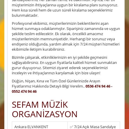
müşterimizin ihtiyaçlarına uygun bir kiralama planı sunuyoruz.
Hem kısa süreli hem de uzun süreli kiralama seçeneklerimiz
bulunmaktadır.
Profesyonel ekibimiz, müşterilerimizin beklentilerini aşan
hizmet sunmaya odaklanmıştır. Siparişiniz zamanında ve uygun
şekilde teslim edilecektir. Ek olarak, öncelikli amacımız
müşterilerimizin memnuniyetidir. Herhangi bir sorunuz veya
endişeniz olduğunda, yardım almak için 7/24 müşteri hizmetleri
ekibimizle iletişim kurabilirsiniz.
Bizimle çalışarak, etkinliklerinizin en iyi şekilde geçmesini
sağlayabilirsiniz. En uygun fiyatlarla kaliteli hizmet sunmaktan
gurur duyuyoruz. Sitemizi ziyaret ederek seçeneklerimizi
inceleyin ve ihtiyaçlarınızı karşılamak için bize ulaşın!
Düğün, Nişan, Kına ve Tüm Özel Günlerinizde Arayın
Fiyatlarımız Hakkında Detaylı Bilgi Verelim..
0536 474 94 46 -
0552 474 94 46
SEFAM MÜZİK
ORGANİZASYON
Ankara ELVANKENT
✅ 7/24 Açık Masa Sandalye