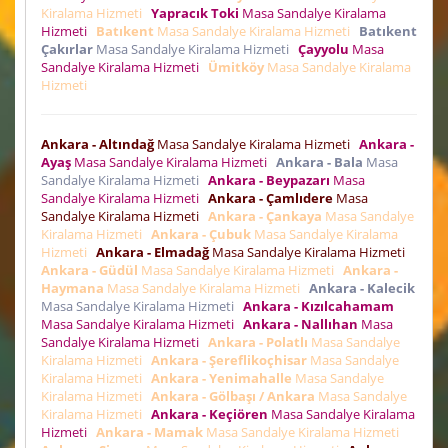
Kiralama Hizmeti
Yapracık Toki
Masa Sandalye Kiralama
Hizmeti
Batıkent
Masa Sandalye Kiralama Hizmeti
Batıkent
Çakırlar
Masa Sandalye Kiralama Hizmeti
Çayyolu
Masa
Sandalye Kiralama Hizmeti
Ümitköy
Masa Sandalye Kiralama
Hizmeti
Ankara - Altındağ
Masa Sandalye Kiralama Hizmeti
Ankara -
Ayaş
Masa Sandalye Kiralama Hizmeti
Ankara - Bala
Masa
Sandalye Kiralama Hizmeti
Ankara - Beypazarı
Masa
Sandalye Kiralama Hizmeti
Ankara - Çamlıdere
Masa
Sandalye Kiralama Hizmeti
Ankara - Çankaya
Masa Sandalye
Kiralama Hizmeti
Ankara - Çubuk
Masa Sandalye Kiralama
Hizmeti
Ankara - Elmadağ
Masa Sandalye Kiralama Hizmeti
Ankara - Güdül
Masa Sandalye Kiralama Hizmeti
Ankara -
Haymana
Masa Sandalye Kiralama Hizmeti
Ankara - Kalecik
Masa Sandalye Kiralama Hizmeti
Ankara - Kızılcahamam
Masa Sandalye Kiralama Hizmeti
Ankara - Nallıhan
Masa
Sandalye Kiralama Hizmeti
Ankara - Polatlı
Masa Sandalye
Kiralama Hizmeti
Ankara - Şereflikoçhisar
Masa Sandalye
Kiralama Hizmeti
Ankara - Yenimahalle
Masa Sandalye
Kiralama Hizmeti
Ankara - Gölbaşı / Ankara
Masa Sandalye
Kiralama Hizmeti
Ankara - Keçiören
Masa Sandalye Kiralama
Hizmeti
Ankara - Mamak
Masa Sandalye Kiralama Hizmeti