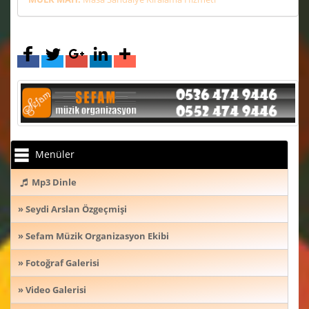
Menüler
Mp3 Dinle
» Seydi Arslan Özgeçmişi
» Sefam Müzik Organizasyon Ekibi
» Fotoğraf Galerisi
» Video Galerisi