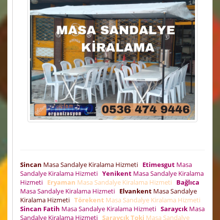
Sincan
Masa Sandalye Kiralama Hizmeti
Etimesgut
Masa
Sandalye Kiralama Hizmeti
Yenikent
Masa Sandalye Kiralama
Hizmeti
Eryaman
Masa Sandalye Kiralama Hizmeti
Bağlıca
Masa Sandalye Kiralama Hizmeti
Elvankent
Masa Sandalye
Kiralama Hizmeti
Törekent
Masa Sandalye Kiralama Hizmeti
Sincan Fatih
Masa Sandalye Kiralama Hizmeti
Saraycık
Masa
Sandalye Kiralama Hizmeti
Saraycık Toki
Masa Sandalye