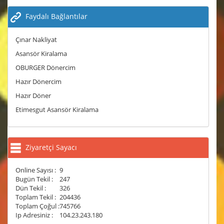
Faydalı Bağlantılar
Çınar Nakliyat
Asansör Kiralama
OBURGER Dönercim
Hazır Dönercim
Hazır Döner
Etimesgut Asansör Kiralama
Ziyaretçi Sayacı
Online Sayısı :
9
Bugün Tekil :
247
Dün Tekil :
326
Toplam Tekil :
204436
Toplam Çoğul :
745766
Ip Adresiniz :
104.23.243.180