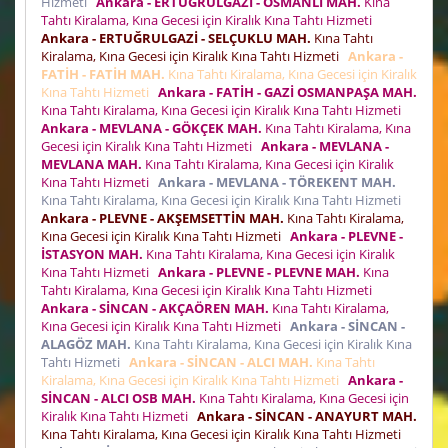
Hizmeti
Ankara - ERTUĞRULGAZİ - OSMANLI MAH.
Kına
Tahtı Kiralama, Kına Gecesi için Kiralık Kına Tahtı Hizmeti
Ankara - ERTUĞRULGAZİ - SELÇUKLU MAH.
Kına Tahtı
Kiralama, Kına Gecesi için Kiralık Kına Tahtı Hizmeti
Ankara -
FATİH - FATİH MAH.
Kına Tahtı Kiralama, Kına Gecesi için Kiralık
Kına Tahtı Hizmeti
Ankara - FATİH - GAZİ OSMANPAŞA MAH.
Kına Tahtı Kiralama, Kına Gecesi için Kiralık Kına Tahtı Hizmeti
Ankara - MEVLANA - GÖKÇEK MAH.
Kına Tahtı Kiralama, Kına
Gecesi için Kiralık Kına Tahtı Hizmeti
Ankara - MEVLANA -
MEVLANA MAH.
Kına Tahtı Kiralama, Kına Gecesi için Kiralık
Kına Tahtı Hizmeti
Ankara - MEVLANA - TÖREKENT MAH.
Kına Tahtı Kiralama, Kına Gecesi için Kiralık Kına Tahtı Hizmeti
Ankara - PLEVNE - AKŞEMSETTİN MAH.
Kına Tahtı Kiralama,
Kına Gecesi için Kiralık Kına Tahtı Hizmeti
Ankara - PLEVNE -
İSTASYON MAH.
Kına Tahtı Kiralama, Kına Gecesi için Kiralık
Kına Tahtı Hizmeti
Ankara - PLEVNE - PLEVNE MAH.
Kına
Tahtı Kiralama, Kına Gecesi için Kiralık Kına Tahtı Hizmeti
Ankara - SİNCAN - AKÇAÖREN MAH.
Kına Tahtı Kiralama,
Kına Gecesi için Kiralık Kına Tahtı Hizmeti
Ankara - SİNCAN -
ALAGÖZ MAH.
Kına Tahtı Kiralama, Kına Gecesi için Kiralık Kına
Tahtı Hizmeti
Ankara - SİNCAN - ALCI MAH.
Kına Tahtı
Kiralama, Kına Gecesi için Kiralık Kına Tahtı Hizmeti
Ankara -
SİNCAN - ALCI OSB MAH.
Kına Tahtı Kiralama, Kına Gecesi için
Kiralık Kına Tahtı Hizmeti
Ankara - SİNCAN - ANAYURT MAH.
Kına Tahtı Kiralama, Kına Gecesi için Kiralık Kına Tahtı Hizmeti