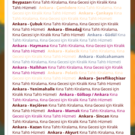
Beypazarı
Kına Tahtı Kiralama, Kına Gecesi için Kiralık Kına
Tahtı Hizmeti
Ankara - Çamlıdere
Kına Tahtı Kiralama, Kına
Gecesi için Kiralık Kına Tahtı Hizmeti
Ankara - Çankaya
Kına
Tahtı Kiralama, Kına Gecesi için Kiralık Kına Tahtı Hizmeti
Ankara - Çubuk
Kına Tahtı Kiralama, Kına Gecesi için Kiralık
Kına Tahtı Hizmeti
Ankara - Elmadağ
Kına Tahtı Kiralama,
Kına Gecesi için Kiralık Kına Tahtı Hizmeti
Ankara - Güdül
Kına
Tahtı Kiralama, Kına Gecesi için Kiralık Kına Tahtı Hizmeti
Ankara - Haymana
Kına Tahtı Kiralama, Kına Gecesi için Kiralık
Kına Tahtı Hizmeti
Ankara - Kalecik
Kına Tahtı Kiralama, Kına
Gecesi için Kiralık Kına Tahtı Hizmeti
Ankara - Kızılcahamam
Kına Tahtı Kiralama, Kına Gecesi için Kiralık Kına Tahtı Hizmeti
Ankara - Nallıhan
Kına Tahtı Kiralama, Kına Gecesi için Kiralık
Kına Tahtı Hizmeti
Ankara - Polatlı
Kına Tahtı Kiralama, Kına
Gecesi için Kiralık Kına Tahtı Hizmeti
Ankara - Şereflikoçhisar
Kına Tahtı Kiralama, Kına Gecesi için Kiralık Kına Tahtı Hizmeti
Ankara - Yenimahalle
Kına Tahtı Kiralama, Kına Gecesi için
Kiralık Kına Tahtı Hizmeti
Ankara - Gölbaşı / Ankara
Kına
Tahtı Kiralama, Kına Gecesi için Kiralık Kına Tahtı Hizmeti
Ankara - Keçiören
Kına Tahtı Kiralama, Kına Gecesi için Kiralık
Kına Tahtı Hizmeti
Ankara - Mamak
Kına Tahtı Kiralama, Kına
Gecesi için Kiralık Kına Tahtı Hizmeti
Ankara - Sincan
Kına
Tahtı Kiralama, Kına Gecesi için Kiralık Kına Tahtı Hizmeti
Ankara - Kazan
Kına Tahtı Kiralama, Kına Gecesi için Kiralık
Kına Tahtı Hizmeti
Ankara - Akyurt
Kına Tahtı Kiralama, Kına