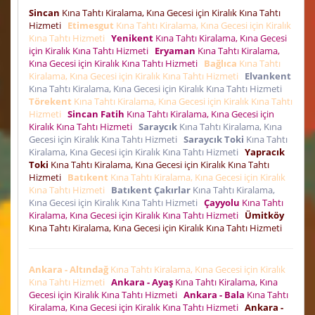
Sincan
Kına Tahtı Kiralama, Kına Gecesi için Kiralık Kına Tahtı
Hizmeti
Etimesgut
Kına Tahtı Kiralama, Kına Gecesi için Kiralık
Kına Tahtı Hizmeti
Yenikent
Kına Tahtı Kiralama, Kına Gecesi
için Kiralık Kına Tahtı Hizmeti
Eryaman
Kına Tahtı Kiralama,
Kına Gecesi için Kiralık Kına Tahtı Hizmeti
Bağlıca
Kına Tahtı
Kiralama, Kına Gecesi için Kiralık Kına Tahtı Hizmeti
Elvankent
Kına Tahtı Kiralama, Kına Gecesi için Kiralık Kına Tahtı Hizmeti
Törekent
Kına Tahtı Kiralama, Kına Gecesi için Kiralık Kına Tahtı
Hizmeti
Sincan Fatih
Kına Tahtı Kiralama, Kına Gecesi için
Kiralık Kına Tahtı Hizmeti
Saraycık
Kına Tahtı Kiralama, Kına
Gecesi için Kiralık Kına Tahtı Hizmeti
Saraycık Toki
Kına Tahtı
Kiralama, Kına Gecesi için Kiralık Kına Tahtı Hizmeti
Yapracık
Toki
Kına Tahtı Kiralama, Kına Gecesi için Kiralık Kına Tahtı
Hizmeti
Batıkent
Kına Tahtı Kiralama, Kına Gecesi için Kiralık
Kına Tahtı Hizmeti
Batıkent Çakırlar
Kına Tahtı Kiralama,
Kına Gecesi için Kiralık Kına Tahtı Hizmeti
Çayyolu
Kına Tahtı
Kiralama, Kına Gecesi için Kiralık Kına Tahtı Hizmeti
Ümitköy
Kına Tahtı Kiralama, Kına Gecesi için Kiralık Kına Tahtı Hizmeti
Ankara - Altındağ
Kına Tahtı Kiralama, Kına Gecesi için Kiralık
Kına Tahtı Hizmeti
Ankara - Ayaş
Kına Tahtı Kiralama, Kına
Gecesi için Kiralık Kına Tahtı Hizmeti
Ankara - Bala
Kına Tahtı
Kiralama, Kına Gecesi için Kiralık Kına Tahtı Hizmeti
Ankara -