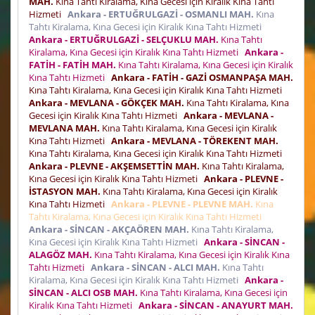
MAH.
Kına Tahtı Kiralama, Kına Gecesi için Kiralık Kına Tahtı
Hizmeti
Ankara - ERTUĞRULGAZİ - OSMANLI MAH.
Kına
Tahtı Kiralama, Kına Gecesi için Kiralık Kına Tahtı Hizmeti
Ankara - ERTUĞRULGAZİ - SELÇUKLU MAH.
Kına Tahtı
Kiralama, Kına Gecesi için Kiralık Kına Tahtı Hizmeti
Ankara -
FATİH - FATİH MAH.
Kına Tahtı Kiralama, Kına Gecesi için Kiralık
Kına Tahtı Hizmeti
Ankara - FATİH - GAZİ OSMANPAŞA MAH.
Kına Tahtı Kiralama, Kına Gecesi için Kiralık Kına Tahtı Hizmeti
Ankara - MEVLANA - GÖKÇEK MAH.
Kına Tahtı Kiralama, Kına
Gecesi için Kiralık Kına Tahtı Hizmeti
Ankara - MEVLANA -
MEVLANA MAH.
Kına Tahtı Kiralama, Kına Gecesi için Kiralık
Kına Tahtı Hizmeti
Ankara - MEVLANA - TÖREKENT MAH.
Kına Tahtı Kiralama, Kına Gecesi için Kiralık Kına Tahtı Hizmeti
Ankara - PLEVNE - AKŞEMSETTİN MAH.
Kına Tahtı Kiralama,
Kına Gecesi için Kiralık Kına Tahtı Hizmeti
Ankara - PLEVNE -
İSTASYON MAH.
Kına Tahtı Kiralama, Kına Gecesi için Kiralık
Kına Tahtı Hizmeti
Ankara - PLEVNE - PLEVNE MAH.
Kına
Tahtı Kiralama, Kına Gecesi için Kiralık Kına Tahtı Hizmeti
Ankara - SİNCAN - AKÇAÖREN MAH.
Kına Tahtı Kiralama,
Kına Gecesi için Kiralık Kına Tahtı Hizmeti
Ankara - SİNCAN -
ALAGÖZ MAH.
Kına Tahtı Kiralama, Kına Gecesi için Kiralık Kına
Tahtı Hizmeti
Ankara - SİNCAN - ALCI MAH.
Kına Tahtı
Kiralama, Kına Gecesi için Kiralık Kına Tahtı Hizmeti
Ankara -
SİNCAN - ALCI OSB MAH.
Kına Tahtı Kiralama, Kına Gecesi için
Kiralık Kına Tahtı Hizmeti
Ankara - SİNCAN - ANAYURT MAH.