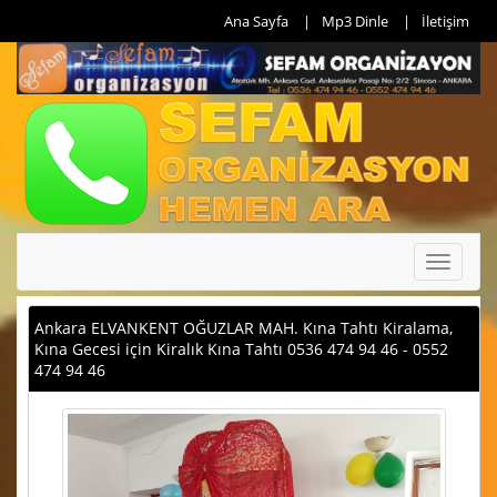
Ana Sayfa
Mp3 Dinle
İletişim
Toggle
navigati
Ankara ELVANKENT OĞUZLAR MAH. Kına Tahtı Kiralama,
Kına Gecesi için Kiralık Kına Tahtı 0536 474 94 46 - 0552
474 94 46