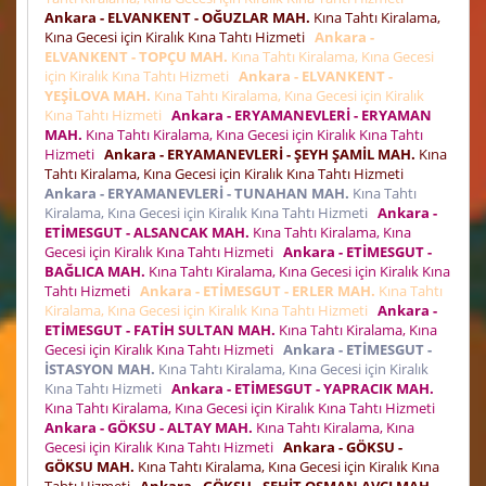
Ankara - ELVANKENT - OĞUZLAR MAH.
Kına Tahtı Kiralama,
Kına Gecesi için Kiralık Kına Tahtı Hizmeti
Ankara -
ELVANKENT - TOPÇU MAH.
Kına Tahtı Kiralama, Kına Gecesi
için Kiralık Kına Tahtı Hizmeti
Ankara - ELVANKENT -
YEŞİLOVA MAH.
Kına Tahtı Kiralama, Kına Gecesi için Kiralık
Kına Tahtı Hizmeti
Ankara - ERYAMANEVLERİ - ERYAMAN
MAH.
Kına Tahtı Kiralama, Kına Gecesi için Kiralık Kına Tahtı
Hizmeti
Ankara - ERYAMANEVLERİ - ŞEYH ŞAMİL MAH.
Kına
Tahtı Kiralama, Kına Gecesi için Kiralık Kına Tahtı Hizmeti
Ankara - ERYAMANEVLERİ - TUNAHAN MAH.
Kına Tahtı
Kiralama, Kına Gecesi için Kiralık Kına Tahtı Hizmeti
Ankara -
ETİMESGUT - ALSANCAK MAH.
Kına Tahtı Kiralama, Kına
Gecesi için Kiralık Kına Tahtı Hizmeti
Ankara - ETİMESGUT -
BAĞLICA MAH.
Kına Tahtı Kiralama, Kına Gecesi için Kiralık Kına
Tahtı Hizmeti
Ankara - ETİMESGUT - ERLER MAH.
Kına Tahtı
Kiralama, Kına Gecesi için Kiralık Kına Tahtı Hizmeti
Ankara -
ETİMESGUT - FATİH SULTAN MAH.
Kına Tahtı Kiralama, Kına
Gecesi için Kiralık Kına Tahtı Hizmeti
Ankara - ETİMESGUT -
İSTASYON MAH.
Kına Tahtı Kiralama, Kına Gecesi için Kiralık
Kına Tahtı Hizmeti
Ankara - ETİMESGUT - YAPRACIK MAH.
Kına Tahtı Kiralama, Kına Gecesi için Kiralık Kına Tahtı Hizmeti
Ankara - GÖKSU - ALTAY MAH.
Kına Tahtı Kiralama, Kına
Gecesi için Kiralık Kına Tahtı Hizmeti
Ankara - GÖKSU -
GÖKSU MAH.
Kına Tahtı Kiralama, Kına Gecesi için Kiralık Kına
Tahtı Hizmeti
Ankara - GÖKSU - ŞEHİT OSMAN AVCI MAH.