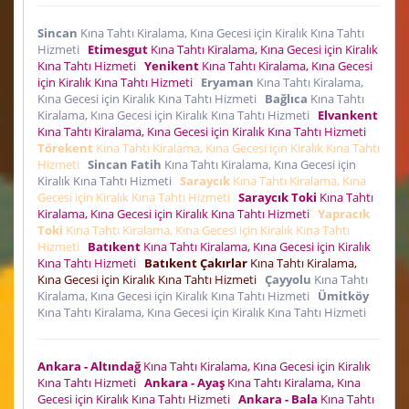
Sincan
Kına Tahtı Kiralama, Kına Gecesi için Kiralık Kına Tahtı
Hizmeti
Etimesgut
Kına Tahtı Kiralama, Kına Gecesi için Kiralık
Kına Tahtı Hizmeti
Yenikent
Kına Tahtı Kiralama, Kına Gecesi
için Kiralık Kına Tahtı Hizmeti
Eryaman
Kına Tahtı Kiralama,
Kına Gecesi için Kiralık Kına Tahtı Hizmeti
Bağlıca
Kına Tahtı
Kiralama, Kına Gecesi için Kiralık Kına Tahtı Hizmeti
Elvankent
Kına Tahtı Kiralama, Kına Gecesi için Kiralık Kına Tahtı Hizmeti
Törekent
Kına Tahtı Kiralama, Kına Gecesi için Kiralık Kına Tahtı
Hizmeti
Sincan Fatih
Kına Tahtı Kiralama, Kına Gecesi için
Kiralık Kına Tahtı Hizmeti
Saraycık
Kına Tahtı Kiralama, Kına
Gecesi için Kiralık Kına Tahtı Hizmeti
Saraycık Toki
Kına Tahtı
Kiralama, Kına Gecesi için Kiralık Kına Tahtı Hizmeti
Yapracık
Toki
Kına Tahtı Kiralama, Kına Gecesi için Kiralık Kına Tahtı
Hizmeti
Batıkent
Kına Tahtı Kiralama, Kına Gecesi için Kiralık
Kına Tahtı Hizmeti
Batıkent Çakırlar
Kına Tahtı Kiralama,
Kına Gecesi için Kiralık Kına Tahtı Hizmeti
Çayyolu
Kına Tahtı
Kiralama, Kına Gecesi için Kiralık Kına Tahtı Hizmeti
Ümitköy
Kına Tahtı Kiralama, Kına Gecesi için Kiralık Kına Tahtı Hizmeti
Ankara - Altındağ
Kına Tahtı Kiralama, Kına Gecesi için Kiralık
Kına Tahtı Hizmeti
Ankara - Ayaş
Kına Tahtı Kiralama, Kına
Gecesi için Kiralık Kına Tahtı Hizmeti
Ankara - Bala
Kına Tahtı