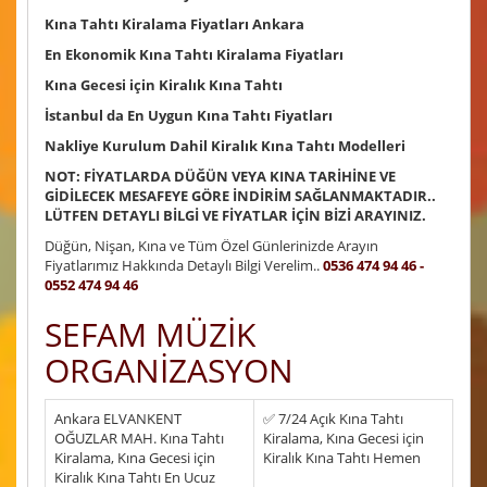
Kına Tahtı Kiralama Fiyatları Ankara
En Ekonomik Kına Tahtı Kiralama Fiyatları
Kına Gecesi için Kiralık Kına Tahtı
İstanbul da En Uygun Kına Tahtı Fiyatları
Nakliye Kurulum Dahil Kiralık Kına Tahtı Modelleri
NOT: FİYATLARDA DÜĞÜN VEYA KINA TARİHİNE VE
GİDİLECEK MESAFEYE GÖRE İNDİRİM SAĞLANMAKTADIR..
LÜTFEN DETAYLI BİLGİ VE FİYATLAR İÇİN BİZİ ARAYINIZ.
Düğün, Nişan, Kına ve Tüm Özel Günlerinizde Arayın
Fiyatlarımız Hakkında Detaylı Bilgi Verelim..
0536 474 94 46 -
0552 474 94 46
SEFAM MÜZİK
ORGANİZASYON
Ankara ELVANKENT
✅ 7/24 Açık Kına Tahtı
OĞUZLAR MAH. Kına Tahtı
Kiralama, Kına Gecesi için
Kiralama, Kına Gecesi için
Kiralık Kına Tahtı Hemen
Kiralık Kına Tahtı En Ucuz