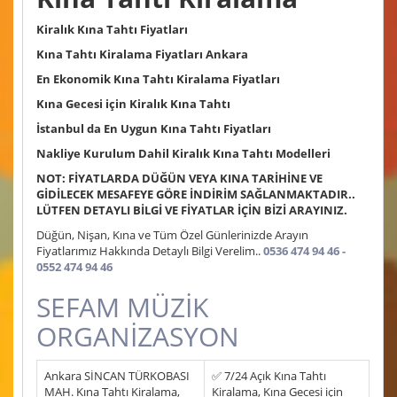
Kiralık Kına Tahtı Fiyatları
Kına Tahtı Kiralama Fiyatları Ankara
En Ekonomik Kına Tahtı Kiralama Fiyatları
Kına Gecesi için Kiralık Kına Tahtı
İstanbul da En Uygun Kına Tahtı Fiyatları
Nakliye Kurulum Dahil Kiralık Kına Tahtı Modelleri
NOT: FİYATLARDA DÜĞÜN VEYA KINA TARİHİNE VE
GİDİLECEK MESAFEYE GÖRE İNDİRİM SAĞLANMAKTADIR..
LÜTFEN DETAYLI BİLGİ VE FİYATLAR İÇİN BİZİ ARAYINIZ.
Düğün, Nişan, Kına ve Tüm Özel Günlerinizde Arayın
Fiyatlarımız Hakkında Detaylı Bilgi Verelim..
0536 474 94 46 -
0552 474 94 46
SEFAM MÜZİK
ORGANİZASYON
Ankara SİNCAN TÜRKOBASI
✅ 7/24 Açık Kına Tahtı
MAH. Kına Tahtı Kiralama,
Kiralama, Kına Gecesi için