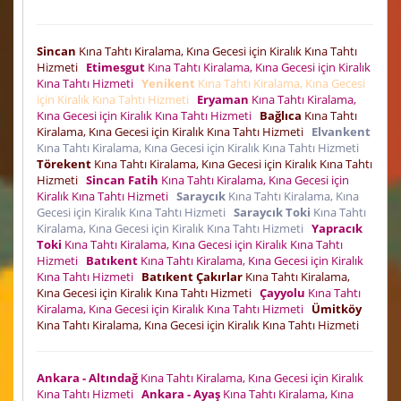
Sincan
Kına Tahtı Kiralama, Kına Gecesi için Kiralık Kına Tahtı
Hizmeti
Etimesgut
Kına Tahtı Kiralama, Kına Gecesi için Kiralık
Kına Tahtı Hizmeti
Yenikent
Kına Tahtı Kiralama, Kına Gecesi
için Kiralık Kına Tahtı Hizmeti
Eryaman
Kına Tahtı Kiralama,
Kına Gecesi için Kiralık Kına Tahtı Hizmeti
Bağlıca
Kına Tahtı
Kiralama, Kına Gecesi için Kiralık Kına Tahtı Hizmeti
Elvankent
Kına Tahtı Kiralama, Kına Gecesi için Kiralık Kına Tahtı Hizmeti
Törekent
Kına Tahtı Kiralama, Kına Gecesi için Kiralık Kına Tahtı
Hizmeti
Sincan Fatih
Kına Tahtı Kiralama, Kına Gecesi için
Kiralık Kına Tahtı Hizmeti
Saraycık
Kına Tahtı Kiralama, Kına
Gecesi için Kiralık Kına Tahtı Hizmeti
Saraycık Toki
Kına Tahtı
Kiralama, Kına Gecesi için Kiralık Kına Tahtı Hizmeti
Yapracık
Toki
Kına Tahtı Kiralama, Kına Gecesi için Kiralık Kına Tahtı
Hizmeti
Batıkent
Kına Tahtı Kiralama, Kına Gecesi için Kiralık
Kına Tahtı Hizmeti
Batıkent Çakırlar
Kına Tahtı Kiralama,
Kına Gecesi için Kiralık Kına Tahtı Hizmeti
Çayyolu
Kına Tahtı
Kiralama, Kına Gecesi için Kiralık Kına Tahtı Hizmeti
Ümitköy
Kına Tahtı Kiralama, Kına Gecesi için Kiralık Kına Tahtı Hizmeti
Ankara - Altındağ
Kına Tahtı Kiralama, Kına Gecesi için Kiralık
Kına Tahtı Hizmeti
Ankara - Ayaş
Kına Tahtı Kiralama, Kına