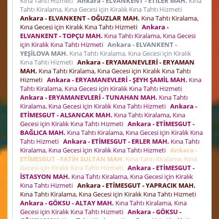
Kına Tahtı Hizmeti
Ankara - ELVANKENT - ETİLER MAH.
Kına
Tahtı Kiralama, Kına Gecesi için Kiralık Kına Tahtı Hizmeti
Ankara - ELVANKENT - OĞUZLAR MAH.
Kına Tahtı Kiralama,
Kına Gecesi için Kiralık Kına Tahtı Hizmeti
Ankara -
ELVANKENT - TOPÇU MAH.
Kına Tahtı Kiralama, Kına Gecesi
için Kiralık Kına Tahtı Hizmeti
Ankara - ELVANKENT -
YEŞİLOVA MAH.
Kına Tahtı Kiralama, Kına Gecesi için Kiralık
Kına Tahtı Hizmeti
Ankara - ERYAMANEVLERİ - ERYAMAN
MAH.
Kına Tahtı Kiralama, Kına Gecesi için Kiralık Kına Tahtı
Hizmeti
Ankara - ERYAMANEVLERİ - ŞEYH ŞAMİL MAH.
Kına
Tahtı Kiralama, Kına Gecesi için Kiralık Kına Tahtı Hizmeti
Ankara - ERYAMANEVLERİ - TUNAHAN MAH.
Kına Tahtı
Kiralama, Kına Gecesi için Kiralık Kına Tahtı Hizmeti
Ankara -
ETİMESGUT - ALSANCAK MAH.
Kına Tahtı Kiralama, Kına
Gecesi için Kiralık Kına Tahtı Hizmeti
Ankara - ETİMESGUT -
BAĞLICA MAH.
Kına Tahtı Kiralama, Kına Gecesi için Kiralık Kına
Tahtı Hizmeti
Ankara - ETİMESGUT - ERLER MAH.
Kına Tahtı
Kiralama, Kına Gecesi için Kiralık Kına Tahtı Hizmeti
Ankara -
ETİMESGUT - FATİH SULTAN MAH.
Kına Tahtı Kiralama, Kına
Gecesi için Kiralık Kına Tahtı Hizmeti
Ankara - ETİMESGUT -
İSTASYON MAH.
Kına Tahtı Kiralama, Kına Gecesi için Kiralık
Kına Tahtı Hizmeti
Ankara - ETİMESGUT - YAPRACIK MAH.
Kına Tahtı Kiralama, Kına Gecesi için Kiralık Kına Tahtı Hizmeti
Ankara - GÖKSU - ALTAY MAH.
Kına Tahtı Kiralama, Kına
Gecesi için Kiralık Kına Tahtı Hizmeti
Ankara - GÖKSU -