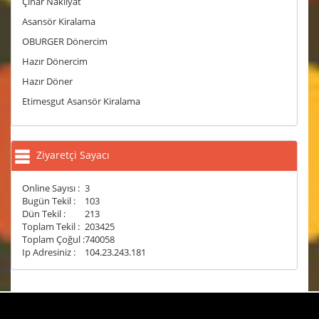
Çınar Nakliyat
Asansör Kiralama
OBURGER Dönercim
Hazır Dönercim
Hazır Döner
Etimesgut Asansör Kiralama
Ziyaretçi Sayacı
Online Sayısı :
3
Bugün Tekil :
103
Dün Tekil :
213
Toplam Tekil :
203425
Toplam Çoğul :
740058
Ip Adresiniz :
104.23.243.181