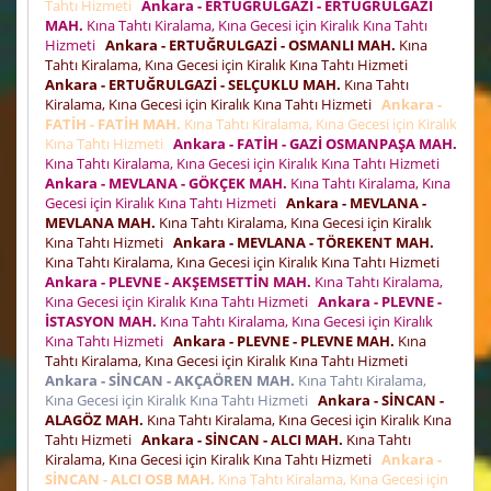
Tahtı Hizmeti
Ankara - ERTUĞRULGAZİ - ERTUĞRULGAZİ
MAH.
Kına Tahtı Kiralama, Kına Gecesi için Kiralık Kına Tahtı
Hizmeti
Ankara - ERTUĞRULGAZİ - OSMANLI MAH.
Kına
Tahtı Kiralama, Kına Gecesi için Kiralık Kına Tahtı Hizmeti
Ankara - ERTUĞRULGAZİ - SELÇUKLU MAH.
Kına Tahtı
Kiralama, Kına Gecesi için Kiralık Kına Tahtı Hizmeti
Ankara -
FATİH - FATİH MAH.
Kına Tahtı Kiralama, Kına Gecesi için Kiralık
Kına Tahtı Hizmeti
Ankara - FATİH - GAZİ OSMANPAŞA MAH.
Kına Tahtı Kiralama, Kına Gecesi için Kiralık Kına Tahtı Hizmeti
Ankara - MEVLANA - GÖKÇEK MAH.
Kına Tahtı Kiralama, Kına
Gecesi için Kiralık Kına Tahtı Hizmeti
Ankara - MEVLANA -
MEVLANA MAH.
Kına Tahtı Kiralama, Kına Gecesi için Kiralık
Kına Tahtı Hizmeti
Ankara - MEVLANA - TÖREKENT MAH.
Kına Tahtı Kiralama, Kına Gecesi için Kiralık Kına Tahtı Hizmeti
Ankara - PLEVNE - AKŞEMSETTİN MAH.
Kına Tahtı Kiralama,
Kına Gecesi için Kiralık Kına Tahtı Hizmeti
Ankara - PLEVNE -
İSTASYON MAH.
Kına Tahtı Kiralama, Kına Gecesi için Kiralık
Kına Tahtı Hizmeti
Ankara - PLEVNE - PLEVNE MAH.
Kına
Tahtı Kiralama, Kına Gecesi için Kiralık Kına Tahtı Hizmeti
Ankara - SİNCAN - AKÇAÖREN MAH.
Kına Tahtı Kiralama,
Kına Gecesi için Kiralık Kına Tahtı Hizmeti
Ankara - SİNCAN -
ALAGÖZ MAH.
Kına Tahtı Kiralama, Kına Gecesi için Kiralık Kına
Tahtı Hizmeti
Ankara - SİNCAN - ALCI MAH.
Kına Tahtı
Kiralama, Kına Gecesi için Kiralık Kına Tahtı Hizmeti
Ankara -
SİNCAN - ALCI OSB MAH.
Kına Tahtı Kiralama, Kına Gecesi için