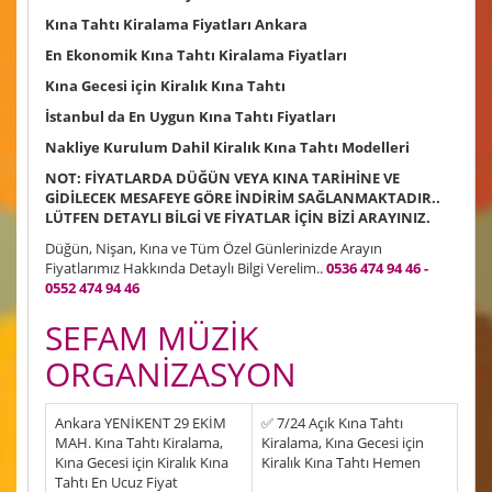
Kına Tahtı Kiralama Fiyatları Ankara
En Ekonomik Kına Tahtı Kiralama Fiyatları
Kına Gecesi için Kiralık Kına Tahtı
İstanbul da En Uygun Kına Tahtı Fiyatları
Nakliye Kurulum Dahil Kiralık Kına Tahtı Modelleri
NOT: FİYATLARDA DÜĞÜN VEYA KINA TARİHİNE VE
GİDİLECEK MESAFEYE GÖRE İNDİRİM SAĞLANMAKTADIR..
LÜTFEN DETAYLI BİLGİ VE FİYATLAR İÇİN BİZİ ARAYINIZ.
Düğün, Nişan, Kına ve Tüm Özel Günlerinizde Arayın
Fiyatlarımız Hakkında Detaylı Bilgi Verelim..
0536 474 94 46 -
0552 474 94 46
SEFAM MÜZİK
ORGANİZASYON
Ankara YENİKENT 29 EKİM
✅ 7/24 Açık Kına Tahtı
MAH. Kına Tahtı Kiralama,
Kiralama, Kına Gecesi için
Kına Gecesi için Kiralık Kına
Kiralık Kına Tahtı Hemen
Tahtı En Ucuz Fiyat