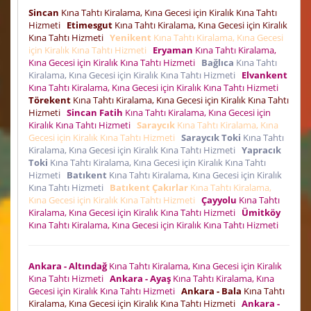
Sincan
Kına Tahtı Kiralama, Kına Gecesi için Kiralık Kına Tahtı
Hizmeti
Etimesgut
Kına Tahtı Kiralama, Kına Gecesi için Kiralık
Kına Tahtı Hizmeti
Yenikent
Kına Tahtı Kiralama, Kına Gecesi
için Kiralık Kına Tahtı Hizmeti
Eryaman
Kına Tahtı Kiralama,
Kına Gecesi için Kiralık Kına Tahtı Hizmeti
Bağlıca
Kına Tahtı
Kiralama, Kına Gecesi için Kiralık Kına Tahtı Hizmeti
Elvankent
Kına Tahtı Kiralama, Kına Gecesi için Kiralık Kına Tahtı Hizmeti
Törekent
Kına Tahtı Kiralama, Kına Gecesi için Kiralık Kına Tahtı
Hizmeti
Sincan Fatih
Kına Tahtı Kiralama, Kına Gecesi için
Kiralık Kına Tahtı Hizmeti
Saraycık
Kına Tahtı Kiralama, Kına
Gecesi için Kiralık Kına Tahtı Hizmeti
Saraycık Toki
Kına Tahtı
Kiralama, Kına Gecesi için Kiralık Kına Tahtı Hizmeti
Yapracık
Toki
Kına Tahtı Kiralama, Kına Gecesi için Kiralık Kına Tahtı
Hizmeti
Batıkent
Kına Tahtı Kiralama, Kına Gecesi için Kiralık
Kına Tahtı Hizmeti
Batıkent Çakırlar
Kına Tahtı Kiralama,
Kına Gecesi için Kiralık Kına Tahtı Hizmeti
Çayyolu
Kına Tahtı
Kiralama, Kına Gecesi için Kiralık Kına Tahtı Hizmeti
Ümitköy
Kına Tahtı Kiralama, Kına Gecesi için Kiralık Kına Tahtı Hizmeti
Ankara - Altındağ
Kına Tahtı Kiralama, Kına Gecesi için Kiralık
Kına Tahtı Hizmeti
Ankara - Ayaş
Kına Tahtı Kiralama, Kına
Gecesi için Kiralık Kına Tahtı Hizmeti
Ankara - Bala
Kına Tahtı
Kiralama, Kına Gecesi için Kiralık Kına Tahtı Hizmeti
Ankara -