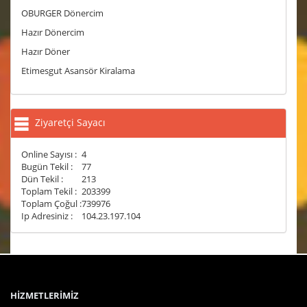
OBURGER Dönercim
Hazır Dönercim
Hazır Döner
Etimesgut Asansör Kiralama
Ziyaretçi Sayacı
Online Sayısı :
4
Bugün Tekil :
77
Dün Tekil :
213
Toplam Tekil :
203399
Toplam Çoğul :
739976
Ip Adresiniz :
104.23.197.104
HİZMETLERİMİZ