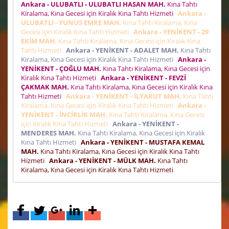
Ankara - ULUBATLI - ULUBATLI HASAN MAH.
Kına Tahtı
Kiralama, Kına Gecesi için Kiralık Kına Tahtı Hizmeti
Ankara -
ULUBATLI - YUNUS EMRE MAH.
Kına Tahtı Kiralama, Kına
Gecesi için Kiralık Kına Tahtı Hizmeti
Ankara - YENİKENT - 29
EKİM MAH.
Kına Tahtı Kiralama, Kına Gecesi için Kiralık Kına
Tahtı Hizmeti
Ankara - YENİKENT - ADALET MAH.
Kına Tahtı
Kiralama, Kına Gecesi için Kiralık Kına Tahtı Hizmeti
Ankara -
YENİKENT - ÇOĞLU MAH.
Kına Tahtı Kiralama, Kına Gecesi için
Kiralık Kına Tahtı Hizmeti
Ankara - YENİKENT - FEVZİ
ÇAKMAK MAH.
Kına Tahtı Kiralama, Kına Gecesi için Kiralık Kına
Tahtı Hizmeti
Ankara - YENİKENT - İLYAKUT MAH.
Kına Tahtı
Kiralama, Kına Gecesi için Kiralık Kına Tahtı Hizmeti
Ankara -
YENİKENT - İNCİRLİK MAH.
Kına Tahtı Kiralama, Kına Gecesi
için Kiralık Kına Tahtı Hizmeti
Ankara - YENİKENT -
MENDERES MAH.
Kına Tahtı Kiralama, Kına Gecesi için Kiralık
Kına Tahtı Hizmeti
Ankara - YENİKENT - MUSTAFA KEMAL
MAH.
Kına Tahtı Kiralama, Kına Gecesi için Kiralık Kına Tahtı
Hizmeti
Ankara - YENİKENT - MÜLK MAH.
Kına Tahtı
Kiralama, Kına Gecesi için Kiralık Kına Tahtı Hizmeti