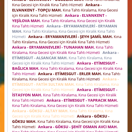
Kına Gecesi için Kiralık Kına Tahtı Hizmeti
Ankara -
ELVANKENT - TOPÇU MAH.
Kına Tahtı Kiralama, Kına Gecesi
için Kiralık Kına Tahtı Hizmeti
Ankara - ELVANKENT -
YEŞİLOVA MAH.
Kına Tahtı Kiralama, Kına Gecesi için Kiralık
Kına Tahtı Hizmeti
Ankara - ERYAMANEVLERİ - ERYAMAN
MAH.
Kına Tahtı Kiralama, Kına Gecesi için Kiralık Kına Tahtı
Hizmeti
Ankara - ERYAMANEVLERİ - ŞEYH ŞAMİL MAH.
Kına
Tahtı Kiralama, Kına Gecesi için Kiralık Kına Tahtı Hizmeti
Ankara - ERYAMANEVLERİ - TUNAHAN MAH.
Kına Tahtı
Kiralama, Kına Gecesi için Kiralık Kına Tahtı Hizmeti
Ankara -
ETİMESGUT - ALSANCAK MAH.
Kına Tahtı Kiralama, Kına
Gecesi için Kiralık Kına Tahtı Hizmeti
Ankara - ETİMESGUT -
BAĞLICA MAH.
Kına Tahtı Kiralama, Kına Gecesi için Kiralık Kına
Tahtı Hizmeti
Ankara - ETİMESGUT - ERLER MAH.
Kına Tahtı
Kiralama, Kına Gecesi için Kiralık Kına Tahtı Hizmeti
Ankara -
ETİMESGUT - FATİH SULTAN MAH.
Kına Tahtı Kiralama, Kına
Gecesi için Kiralık Kına Tahtı Hizmeti
Ankara - ETİMESGUT -
İSTASYON MAH.
Kına Tahtı Kiralama, Kına Gecesi için Kiralık
Kına Tahtı Hizmeti
Ankara - ETİMESGUT - YAPRACIK MAH.
Kına Tahtı Kiralama, Kına Gecesi için Kiralık Kına Tahtı Hizmeti
Ankara - GÖKSU - ALTAY MAH.
Kına Tahtı Kiralama, Kına
Gecesi için Kiralık Kına Tahtı Hizmeti
Ankara - GÖKSU -
GÖKSU MAH.
Kına Tahtı Kiralama, Kına Gecesi için Kiralık Kına
Tahtı Hizmeti
Ankara - GÖKSU - ŞEHİT OSMAN AVCI MAH.
Kına Tahtı Kiralama, Kına Gecesi için Kiralık Kına Tahtı Hizmeti