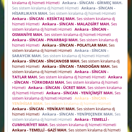
kiralama dj hizmeti Hizmeti
Ankara - SİNCAN - GİRMEÇ MAH.
Ses sistem kiralama dj hizmeti Hizmeti
Ankara - SİNCAN -
HİSARLIKAYA MAH.
Ses sistem kiralama dj hizmeti Hizmeti
Ankara - SİNCAN - KESİKTAŞ MAH.
Ses sistem kiralama dj
hizmeti Hizmeti
Ankara - SİNCAN - MALAZGİRT MAH.
Ses
sistem kiralama dj hizmeti Hizmeti
Ankara - SİNCAN -
OSMANİYE MAH.
Ses sistem kiralama dj hizmeti Hizmeti
Ankara - SİNCAN - PINARBAŞI MAH.
Ses sistem kiralama dj
hizmeti Hizmeti
Ankara - SİNCAN - POLATLAR MAH.
Ses
sistem kiralama dj hizmeti Hizmeti
Ankara - SİNCAN -
SARAYCIK MAH.
Ses sistem kiralama dj hizmeti Hizmeti
Ankara - SİNCAN - SİNCANOSB MAH.
Ses sistem kiralama dj
hizmeti Hizmeti
Ankara - SİNCAN - TANDOĞAN MAH.
Ses
sistem kiralama dj hizmeti Hizmeti
Ankara - SİNCAN -
TATLAR MAH.
Ses sistem kiralama dj hizmeti Hizmeti
Ankara
- SİNCAN - TÜRKOBASI MAH.
Ses sistem kiralama dj hizmeti
Hizmeti
Ankara - SİNCAN - ÜCRET MAH.
Ses sistem kiralama
dj hizmeti Hizmeti
Ankara - SİNCAN - YENİÇİMŞİT MAH.
Ses
sistem kiralama dj hizmeti Hizmeti
Ankara - SİNCAN -
YENİHİSAR MAH.
Ses sistem kiralama dj hizmeti Hizmeti
Ankara - SİNCAN - YENİKAYI MAH.
Ses sistem kiralama dj
hizmeti Hizmeti
Ankara - SİNCAN - YENİPEÇENEK MAH.
Ses
sistem kiralama dj hizmeti Hizmeti
Ankara - TEMELLİ -
CUMHURİYET MAH.
Ses sistem kiralama dj hizmeti Hizmeti
Ankara - TEMELLİ - GAZİ MAH.
Ses sistem kiralama dj hizmeti