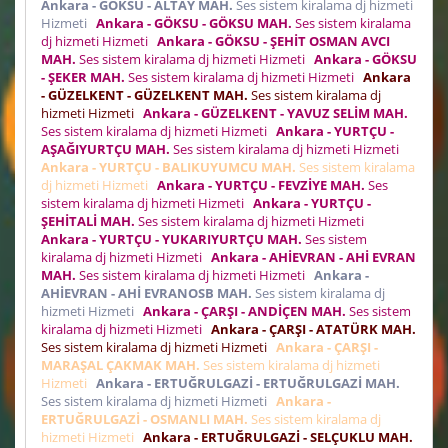
Ankara - GÖKSU - ALTAY MAH.
Ses sistem kiralama dj hizmeti
Hizmeti
Ankara - GÖKSU - GÖKSU MAH.
Ses sistem kiralama
dj hizmeti Hizmeti
Ankara - GÖKSU - ŞEHİT OSMAN AVCI
MAH.
Ses sistem kiralama dj hizmeti Hizmeti
Ankara - GÖKSU
- ŞEKER MAH.
Ses sistem kiralama dj hizmeti Hizmeti
Ankara
- GÜZELKENT - GÜZELKENT MAH.
Ses sistem kiralama dj
hizmeti Hizmeti
Ankara - GÜZELKENT - YAVUZ SELİM MAH.
Ses sistem kiralama dj hizmeti Hizmeti
Ankara - YURTÇU -
AŞAĞIYURTÇU MAH.
Ses sistem kiralama dj hizmeti Hizmeti
Ankara - YURTÇU - BALIKUYUMCU MAH.
Ses sistem kiralama
dj hizmeti Hizmeti
Ankara - YURTÇU - FEVZİYE MAH.
Ses
sistem kiralama dj hizmeti Hizmeti
Ankara - YURTÇU -
ŞEHİTALİ MAH.
Ses sistem kiralama dj hizmeti Hizmeti
Ankara - YURTÇU - YUKARIYURTÇU MAH.
Ses sistem
kiralama dj hizmeti Hizmeti
Ankara - AHİEVRAN - AHİ EVRAN
MAH.
Ses sistem kiralama dj hizmeti Hizmeti
Ankara -
AHİEVRAN - AHİ EVRANOSB MAH.
Ses sistem kiralama dj
hizmeti Hizmeti
Ankara - ÇARŞI - ANDİÇEN MAH.
Ses sistem
kiralama dj hizmeti Hizmeti
Ankara - ÇARŞI - ATATÜRK MAH.
Ses sistem kiralama dj hizmeti Hizmeti
Ankara - ÇARŞI -
MARAŞAL ÇAKMAK MAH.
Ses sistem kiralama dj hizmeti
Hizmeti
Ankara - ERTUĞRULGAZİ - ERTUĞRULGAZİ MAH.
Ses sistem kiralama dj hizmeti Hizmeti
Ankara -
ERTUĞRULGAZİ - OSMANLI MAH.
Ses sistem kiralama dj
hizmeti Hizmeti
Ankara - ERTUĞRULGAZİ - SELÇUKLU MAH.