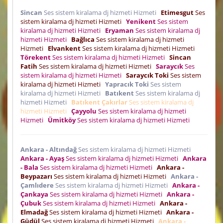
Sincan
Ses sistem kiralama dj hizmeti Hizmeti
Etimesgut
Ses
sistem kiralama dj hizmeti Hizmeti
Yenikent
Ses sistem
kiralama dj hizmeti Hizmeti
Eryaman
Ses sistem kiralama dj
hizmeti Hizmeti
Bağlıca
Ses sistem kiralama dj hizmeti
Hizmeti
Elvankent
Ses sistem kiralama dj hizmeti Hizmeti
Törekent
Ses sistem kiralama dj hizmeti Hizmeti
Sincan
Fatih
Ses sistem kiralama dj hizmeti Hizmeti
Saraycık
Ses
sistem kiralama dj hizmeti Hizmeti
Saraycık Toki
Ses sistem
kiralama dj hizmeti Hizmeti
Yapracık Toki
Ses sistem
kiralama dj hizmeti Hizmeti
Batıkent
Ses sistem kiralama dj
hizmeti Hizmeti
Batıkent Çakırlar
Ses sistem kiralama dj
hizmeti Hizmeti
Çayyolu
Ses sistem kiralama dj hizmeti
Hizmeti
Ümitköy
Ses sistem kiralama dj hizmeti Hizmeti
Ankara - Altındağ
Ses sistem kiralama dj hizmeti Hizmeti
Ankara - Ayaş
Ses sistem kiralama dj hizmeti Hizmeti
Ankara
- Bala
Ses sistem kiralama dj hizmeti Hizmeti
Ankara -
Beypazarı
Ses sistem kiralama dj hizmeti Hizmeti
Ankara -
Çamlıdere
Ses sistem kiralama dj hizmeti Hizmeti
Ankara -
Çankaya
Ses sistem kiralama dj hizmeti Hizmeti
Ankara -
Çubuk
Ses sistem kiralama dj hizmeti Hizmeti
Ankara -
Elmadağ
Ses sistem kiralama dj hizmeti Hizmeti
Ankara -
Güdül
Ses sistem kiralama dj hizmeti Hizmeti
Ankara -