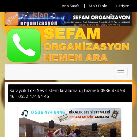
Ana Sayfa
Mp3 Dinle
İletişim
Toggle
navigati
Saraycık Toki Ses sistem kiralama dj hizmeti 0536 474 94
46 - 0552 474 94 46