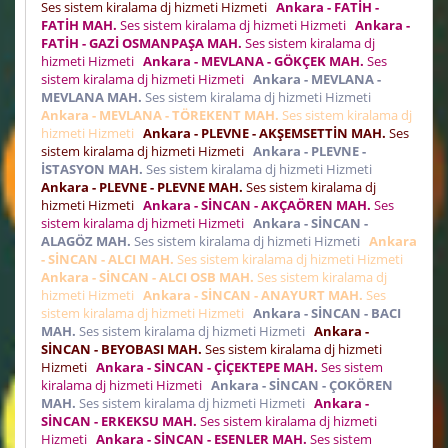
Ses sistem kiralama dj hizmeti Hizmeti
Ankara - FATİH -
FATİH MAH.
Ses sistem kiralama dj hizmeti Hizmeti
Ankara -
FATİH - GAZİ OSMANPAŞA MAH.
Ses sistem kiralama dj
hizmeti Hizmeti
Ankara - MEVLANA - GÖKÇEK MAH.
Ses
sistem kiralama dj hizmeti Hizmeti
Ankara - MEVLANA -
MEVLANA MAH.
Ses sistem kiralama dj hizmeti Hizmeti
Ankara - MEVLANA - TÖREKENT MAH.
Ses sistem kiralama dj
hizmeti Hizmeti
Ankara - PLEVNE - AKŞEMSETTİN MAH.
Ses
sistem kiralama dj hizmeti Hizmeti
Ankara - PLEVNE -
İSTASYON MAH.
Ses sistem kiralama dj hizmeti Hizmeti
Ankara - PLEVNE - PLEVNE MAH.
Ses sistem kiralama dj
hizmeti Hizmeti
Ankara - SİNCAN - AKÇAÖREN MAH.
Ses
sistem kiralama dj hizmeti Hizmeti
Ankara - SİNCAN -
ALAGÖZ MAH.
Ses sistem kiralama dj hizmeti Hizmeti
Ankara
- SİNCAN - ALCI MAH.
Ses sistem kiralama dj hizmeti Hizmeti
Ankara - SİNCAN - ALCI OSB MAH.
Ses sistem kiralama dj
hizmeti Hizmeti
Ankara - SİNCAN - ANAYURT MAH.
Ses
sistem kiralama dj hizmeti Hizmeti
Ankara - SİNCAN - BACI
MAH.
Ses sistem kiralama dj hizmeti Hizmeti
Ankara -
SİNCAN - BEYOBASI MAH.
Ses sistem kiralama dj hizmeti
Hizmeti
Ankara - SİNCAN - ÇİÇEKTEPE MAH.
Ses sistem
kiralama dj hizmeti Hizmeti
Ankara - SİNCAN - ÇOKÖREN
MAH.
Ses sistem kiralama dj hizmeti Hizmeti
Ankara -
SİNCAN - ERKEKSU MAH.
Ses sistem kiralama dj hizmeti
Hizmeti
Ankara - SİNCAN - ESENLER MAH.
Ses sistem