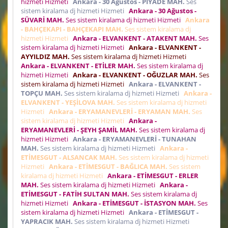
hizmeti Hizmeti
Ankara - 30 Ağustos - PİYADE MAH.
Ses
sistem kiralama dj hizmeti Hizmeti
Ankara - 30 Ağustos -
SÜVARİ MAH.
Ses sistem kiralama dj hizmeti Hizmeti
Ankara
- BAHÇEKAPI - BAHÇEKAPI MAH.
Ses sistem kiralama dj
hizmeti Hizmeti
Ankara - ELVANKENT - ATAKENT MAH.
Ses
sistem kiralama dj hizmeti Hizmeti
Ankara - ELVANKENT -
AYYILDIZ MAH.
Ses sistem kiralama dj hizmeti Hizmeti
Ankara - ELVANKENT - ETİLER MAH.
Ses sistem kiralama dj
hizmeti Hizmeti
Ankara - ELVANKENT - OĞUZLAR MAH.
Ses
sistem kiralama dj hizmeti Hizmeti
Ankara - ELVANKENT -
TOPÇU MAH.
Ses sistem kiralama dj hizmeti Hizmeti
Ankara -
ELVANKENT - YEŞİLOVA MAH.
Ses sistem kiralama dj hizmeti
Hizmeti
Ankara - ERYAMANEVLERİ - ERYAMAN MAH.
Ses
sistem kiralama dj hizmeti Hizmeti
Ankara -
ERYAMANEVLERİ - ŞEYH ŞAMİL MAH.
Ses sistem kiralama dj
hizmeti Hizmeti
Ankara - ERYAMANEVLERİ - TUNAHAN
MAH.
Ses sistem kiralama dj hizmeti Hizmeti
Ankara -
ETİMESGUT - ALSANCAK MAH.
Ses sistem kiralama dj hizmeti
Hizmeti
Ankara - ETİMESGUT - BAĞLICA MAH.
Ses sistem
kiralama dj hizmeti Hizmeti
Ankara - ETİMESGUT - ERLER
MAH.
Ses sistem kiralama dj hizmeti Hizmeti
Ankara -
ETİMESGUT - FATİH SULTAN MAH.
Ses sistem kiralama dj
hizmeti Hizmeti
Ankara - ETİMESGUT - İSTASYON MAH.
Ses
sistem kiralama dj hizmeti Hizmeti
Ankara - ETİMESGUT -
YAPRACIK MAH.
Ses sistem kiralama dj hizmeti Hizmeti