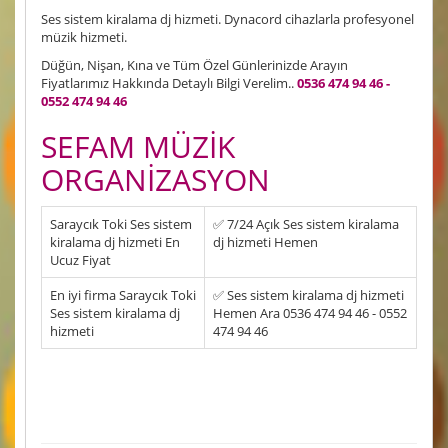
Ses sistem kiralama dj hizmeti. Dynacord cihazlarla profesyonel
müzik hizmeti.
Düğün, Nişan, Kına ve Tüm Özel Günlerinizde Arayın
Fiyatlarımız Hakkında Detaylı Bilgi Verelim..
0536 474 94 46 -
0552 474 94 46
SEFAM MÜZİK
ORGANİZASYON
Saraycık Toki Ses sistem
✅ 7/24 Açık Ses sistem kiralama
kiralama dj hizmeti En
dj hizmeti Hemen
Ucuz Fiyat
En iyi firma Saraycık Toki
✅ Ses sistem kiralama dj hizmeti
Ses sistem kiralama dj
Hemen Ara 0536 474 94 46 - 0552
hizmeti
474 94 46