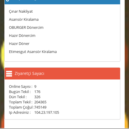
Çınar Nakliyat
Asansör Kiralama
OBURGER Dönercim
Hazır Dönercim
Hazır Döner
Etimesgut Asansör Kiralama
Ziyaretçi Sayacı
Online Sayısı :
9
Bugün Tekil :
176
Dün Tekil :
326
Toplam Tekil :
204365
Toplam Çoğul :
745149
Ip Adresiniz :
104.23.197.105