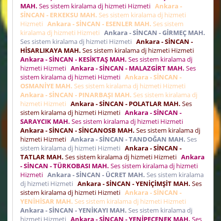
MAH.
Ses sistem kiralama dj hizmeti Hizmeti
Ankara -
SİNCAN - ERKEKSU MAH.
Ses sistem kiralama dj hizmeti
Hizmeti
Ankara - SİNCAN - ESENLER MAH.
Ses sistem
kiralama dj hizmeti Hizmeti
Ankara - SİNCAN - GİRMEÇ MAH.
Ses sistem kiralama dj hizmeti Hizmeti
Ankara - SİNCAN -
HİSARLIKAYA MAH.
Ses sistem kiralama dj hizmeti Hizmeti
Ankara - SİNCAN - KESİKTAŞ MAH.
Ses sistem kiralama dj
hizmeti Hizmeti
Ankara - SİNCAN - MALAZGİRT MAH.
Ses
sistem kiralama dj hizmeti Hizmeti
Ankara - SİNCAN -
OSMANİYE MAH.
Ses sistem kiralama dj hizmeti Hizmeti
Ankara - SİNCAN - PINARBAŞI MAH.
Ses sistem kiralama dj
hizmeti Hizmeti
Ankara - SİNCAN - POLATLAR MAH.
Ses
sistem kiralama dj hizmeti Hizmeti
Ankara - SİNCAN -
SARAYCIK MAH.
Ses sistem kiralama dj hizmeti Hizmeti
Ankara - SİNCAN - SİNCANOSB MAH.
Ses sistem kiralama dj
hizmeti Hizmeti
Ankara - SİNCAN - TANDOĞAN MAH.
Ses
sistem kiralama dj hizmeti Hizmeti
Ankara - SİNCAN -
TATLAR MAH.
Ses sistem kiralama dj hizmeti Hizmeti
Ankara
- SİNCAN - TÜRKOBASI MAH.
Ses sistem kiralama dj hizmeti
Hizmeti
Ankara - SİNCAN - ÜCRET MAH.
Ses sistem kiralama
dj hizmeti Hizmeti
Ankara - SİNCAN - YENİÇİMŞİT MAH.
Ses
sistem kiralama dj hizmeti Hizmeti
Ankara - SİNCAN -
YENİHİSAR MAH.
Ses sistem kiralama dj hizmeti Hizmeti
Ankara - SİNCAN - YENİKAYI MAH.
Ses sistem kiralama dj
hizmeti Hizmeti
Ankara - SİNCAN - YENİPEÇENEK MAH.
Ses