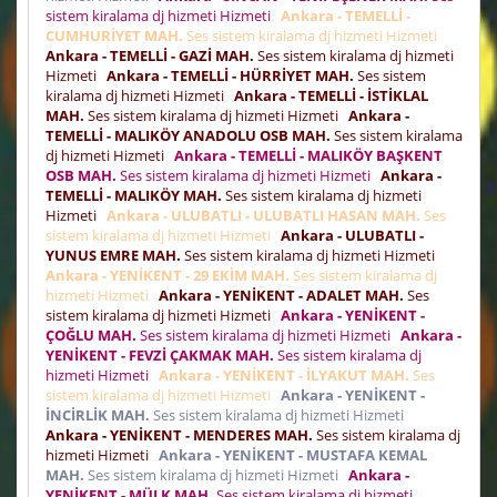
sistem kiralama dj hizmeti Hizmeti
Ankara - TEMELLİ -
CUMHURİYET MAH.
Ses sistem kiralama dj hizmeti Hizmeti
Ankara - TEMELLİ - GAZİ MAH.
Ses sistem kiralama dj hizmeti
Hizmeti
Ankara - TEMELLİ - HÜRRİYET MAH.
Ses sistem
kiralama dj hizmeti Hizmeti
Ankara - TEMELLİ - İSTİKLAL
MAH.
Ses sistem kiralama dj hizmeti Hizmeti
Ankara -
TEMELLİ - MALIKÖY ANADOLU OSB MAH.
Ses sistem kiralama
dj hizmeti Hizmeti
Ankara - TEMELLİ - MALIKÖY BAŞKENT
OSB MAH.
Ses sistem kiralama dj hizmeti Hizmeti
Ankara -
TEMELLİ - MALIKÖY MAH.
Ses sistem kiralama dj hizmeti
Hizmeti
Ankara - ULUBATLI - ULUBATLI HASAN MAH.
Ses
sistem kiralama dj hizmeti Hizmeti
Ankara - ULUBATLI -
YUNUS EMRE MAH.
Ses sistem kiralama dj hizmeti Hizmeti
Ankara - YENİKENT - 29 EKİM MAH.
Ses sistem kiralama dj
hizmeti Hizmeti
Ankara - YENİKENT - ADALET MAH.
Ses
sistem kiralama dj hizmeti Hizmeti
Ankara - YENİKENT -
ÇOĞLU MAH.
Ses sistem kiralama dj hizmeti Hizmeti
Ankara -
YENİKENT - FEVZİ ÇAKMAK MAH.
Ses sistem kiralama dj
hizmeti Hizmeti
Ankara - YENİKENT - İLYAKUT MAH.
Ses
sistem kiralama dj hizmeti Hizmeti
Ankara - YENİKENT -
İNCİRLİK MAH.
Ses sistem kiralama dj hizmeti Hizmeti
Ankara - YENİKENT - MENDERES MAH.
Ses sistem kiralama dj
hizmeti Hizmeti
Ankara - YENİKENT - MUSTAFA KEMAL
MAH.
Ses sistem kiralama dj hizmeti Hizmeti
Ankara -
YENİKENT - MÜLK MAH.
Ses sistem kiralama dj hizmeti