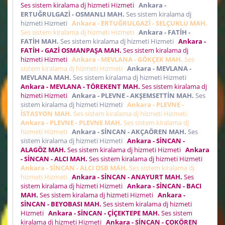
Ses sistem kiralama dj hizmeti Hizmeti
Ankara -
ERTUĞRULGAZİ - OSMANLI MAH.
Ses sistem kiralama dj
hizmeti Hizmeti
Ankara - ERTUĞRULGAZİ - SELÇUKLU MAH.
Ses sistem kiralama dj hizmeti Hizmeti
Ankara - FATİH -
FATİH MAH.
Ses sistem kiralama dj hizmeti Hizmeti
Ankara -
FATİH - GAZİ OSMANPAŞA MAH.
Ses sistem kiralama dj
hizmeti Hizmeti
Ankara - MEVLANA - GÖKÇEK MAH.
Ses
sistem kiralama dj hizmeti Hizmeti
Ankara - MEVLANA -
MEVLANA MAH.
Ses sistem kiralama dj hizmeti Hizmeti
Ankara - MEVLANA - TÖREKENT MAH.
Ses sistem kiralama dj
hizmeti Hizmeti
Ankara - PLEVNE - AKŞEMSETTİN MAH.
Ses
sistem kiralama dj hizmeti Hizmeti
Ankara - PLEVNE -
İSTASYON MAH.
Ses sistem kiralama dj hizmeti Hizmeti
Ankara - PLEVNE - PLEVNE MAH.
Ses sistem kiralama dj
hizmeti Hizmeti
Ankara - SİNCAN - AKÇAÖREN MAH.
Ses
sistem kiralama dj hizmeti Hizmeti
Ankara - SİNCAN -
ALAGÖZ MAH.
Ses sistem kiralama dj hizmeti Hizmeti
Ankara
- SİNCAN - ALCI MAH.
Ses sistem kiralama dj hizmeti Hizmeti
Ankara - SİNCAN - ALCI OSB MAH.
Ses sistem kiralama dj
hizmeti Hizmeti
Ankara - SİNCAN - ANAYURT MAH.
Ses
sistem kiralama dj hizmeti Hizmeti
Ankara - SİNCAN - BACI
MAH.
Ses sistem kiralama dj hizmeti Hizmeti
Ankara -
SİNCAN - BEYOBASI MAH.
Ses sistem kiralama dj hizmeti
Hizmeti
Ankara - SİNCAN - ÇİÇEKTEPE MAH.
Ses sistem
kiralama dj hizmeti Hizmeti
Ankara - SİNCAN - ÇOKÖREN