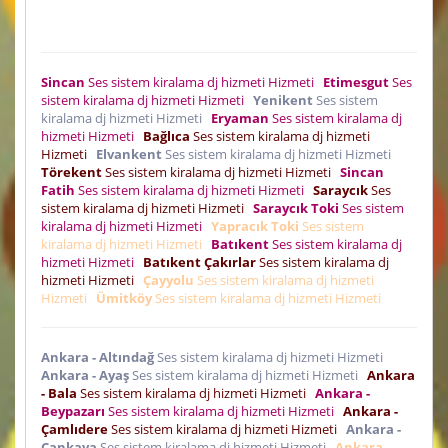
Sincan
Ses sistem kiralama dj hizmeti Hizmeti
Etimesgut
Ses
sistem kiralama dj hizmeti Hizmeti
Yenikent
Ses sistem
kiralama dj hizmeti Hizmeti
Eryaman
Ses sistem kiralama dj
hizmeti Hizmeti
Bağlıca
Ses sistem kiralama dj hizmeti
Hizmeti
Elvankent
Ses sistem kiralama dj hizmeti Hizmeti
Törekent
Ses sistem kiralama dj hizmeti Hizmeti
Sincan
Fatih
Ses sistem kiralama dj hizmeti Hizmeti
Saraycık
Ses
sistem kiralama dj hizmeti Hizmeti
Saraycık Toki
Ses sistem
kiralama dj hizmeti Hizmeti
Yapracık Toki
Ses sistem
kiralama dj hizmeti Hizmeti
Batıkent
Ses sistem kiralama dj
hizmeti Hizmeti
Batıkent Çakırlar
Ses sistem kiralama dj
hizmeti Hizmeti
Çayyolu
Ses sistem kiralama dj hizmeti
Hizmeti
Ümitköy
Ses sistem kiralama dj hizmeti Hizmeti
Ankara - Altındağ
Ses sistem kiralama dj hizmeti Hizmeti
Ankara - Ayaş
Ses sistem kiralama dj hizmeti Hizmeti
Ankara
- Bala
Ses sistem kiralama dj hizmeti Hizmeti
Ankara -
Beypazarı
Ses sistem kiralama dj hizmeti Hizmeti
Ankara -
Çamlıdere
Ses sistem kiralama dj hizmeti Hizmeti
Ankara -
Çankaya
Ses sistem kiralama dj hizmeti Hizmeti
Ankara -