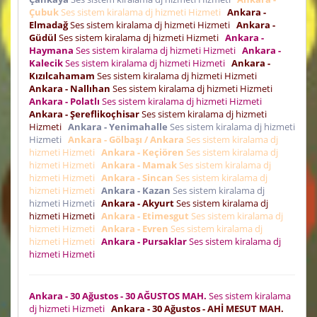
Çubuk
Ses sistem kiralama dj hizmeti Hizmeti
Ankara -
Elmadağ
Ses sistem kiralama dj hizmeti Hizmeti
Ankara -
Güdül
Ses sistem kiralama dj hizmeti Hizmeti
Ankara -
Haymana
Ses sistem kiralama dj hizmeti Hizmeti
Ankara -
Kalecik
Ses sistem kiralama dj hizmeti Hizmeti
Ankara -
Kızılcahamam
Ses sistem kiralama dj hizmeti Hizmeti
Ankara - Nallıhan
Ses sistem kiralama dj hizmeti Hizmeti
Ankara - Polatlı
Ses sistem kiralama dj hizmeti Hizmeti
Ankara - Şereflikoçhisar
Ses sistem kiralama dj hizmeti
Hizmeti
Ankara - Yenimahalle
Ses sistem kiralama dj hizmeti
Hizmeti
Ankara - Gölbaşı / Ankara
Ses sistem kiralama dj
hizmeti Hizmeti
Ankara - Keçiören
Ses sistem kiralama dj
hizmeti Hizmeti
Ankara - Mamak
Ses sistem kiralama dj
hizmeti Hizmeti
Ankara - Sincan
Ses sistem kiralama dj
hizmeti Hizmeti
Ankara - Kazan
Ses sistem kiralama dj
hizmeti Hizmeti
Ankara - Akyurt
Ses sistem kiralama dj
hizmeti Hizmeti
Ankara - Etimesgut
Ses sistem kiralama dj
hizmeti Hizmeti
Ankara - Evren
Ses sistem kiralama dj
hizmeti Hizmeti
Ankara - Pursaklar
Ses sistem kiralama dj
hizmeti Hizmeti
Ankara - 30 Ağustos - 30 AĞUSTOS MAH.
Ses sistem kiralama
dj hizmeti Hizmeti
Ankara - 30 Ağustos - AHİ MESUT MAH.