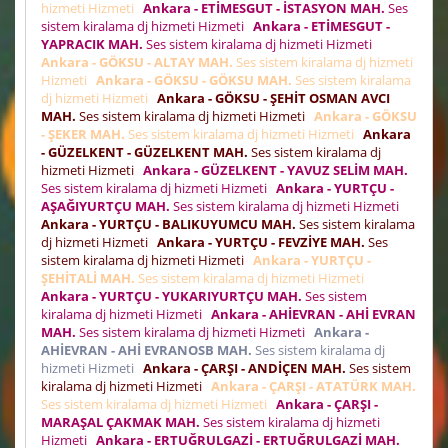
hizmeti Hizmeti
Ankara - ETİMESGUT - İSTASYON MAH.
Ses
sistem kiralama dj hizmeti Hizmeti
Ankara - ETİMESGUT -
YAPRACIK MAH.
Ses sistem kiralama dj hizmeti Hizmeti
Ankara - GÖKSU - ALTAY MAH.
Ses sistem kiralama dj hizmeti
Hizmeti
Ankara - GÖKSU - GÖKSU MAH.
Ses sistem kiralama
dj hizmeti Hizmeti
Ankara - GÖKSU - ŞEHİT OSMAN AVCI
MAH.
Ses sistem kiralama dj hizmeti Hizmeti
Ankara - GÖKSU
- ŞEKER MAH.
Ses sistem kiralama dj hizmeti Hizmeti
Ankara
- GÜZELKENT - GÜZELKENT MAH.
Ses sistem kiralama dj
hizmeti Hizmeti
Ankara - GÜZELKENT - YAVUZ SELİM MAH.
Ses sistem kiralama dj hizmeti Hizmeti
Ankara - YURTÇU -
AŞAĞIYURTÇU MAH.
Ses sistem kiralama dj hizmeti Hizmeti
Ankara - YURTÇU - BALIKUYUMCU MAH.
Ses sistem kiralama
dj hizmeti Hizmeti
Ankara - YURTÇU - FEVZİYE MAH.
Ses
sistem kiralama dj hizmeti Hizmeti
Ankara - YURTÇU -
ŞEHİTALİ MAH.
Ses sistem kiralama dj hizmeti Hizmeti
Ankara - YURTÇU - YUKARIYURTÇU MAH.
Ses sistem
kiralama dj hizmeti Hizmeti
Ankara - AHİEVRAN - AHİ EVRAN
MAH.
Ses sistem kiralama dj hizmeti Hizmeti
Ankara -
AHİEVRAN - AHİ EVRANOSB MAH.
Ses sistem kiralama dj
hizmeti Hizmeti
Ankara - ÇARŞI - ANDİÇEN MAH.
Ses sistem
kiralama dj hizmeti Hizmeti
Ankara - ÇARŞI - ATATÜRK MAH.
Ses sistem kiralama dj hizmeti Hizmeti
Ankara - ÇARŞI -
MARAŞAL ÇAKMAK MAH.
Ses sistem kiralama dj hizmeti
Hizmeti
Ankara - ERTUĞRULGAZİ - ERTUĞRULGAZİ MAH.