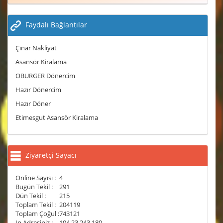
Faydalı Bağlantılar
Çınar Nakliyat
Asansör Kiralama
OBURGER Dönercim
Hazır Dönercim
Hazır Döner
Etimesgut Asansör Kiralama
Ziyaretçi Sayacı
Online Sayısı :
4
Bugün Tekil :
291
Dün Tekil :
215
Toplam Tekil :
204119
Toplam Çoğul :
743121
Ip Adresiniz :
104.23.243.180