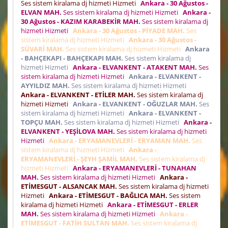
Ses sistem kiralama dj hizmeti Hizmeti
Ankara - 30 Ağustos -
ELVAN MAH.
Ses sistem kiralama dj hizmeti Hizmeti
Ankara -
30 Ağustos - KAZIM KARABEKİR MAH.
Ses sistem kiralama dj
hizmeti Hizmeti
Ankara - 30 Ağustos - PİYADE MAH.
Ses
sistem kiralama dj hizmeti Hizmeti
Ankara - 30 Ağustos -
SÜVARİ MAH.
Ses sistem kiralama dj hizmeti Hizmeti
Ankara
- BAHÇEKAPI - BAHÇEKAPI MAH.
Ses sistem kiralama dj
hizmeti Hizmeti
Ankara - ELVANKENT - ATAKENT MAH.
Ses
sistem kiralama dj hizmeti Hizmeti
Ankara - ELVANKENT -
AYYILDIZ MAH.
Ses sistem kiralama dj hizmeti Hizmeti
Ankara - ELVANKENT - ETİLER MAH.
Ses sistem kiralama dj
hizmeti Hizmeti
Ankara - ELVANKENT - OĞUZLAR MAH.
Ses
sistem kiralama dj hizmeti Hizmeti
Ankara - ELVANKENT -
TOPÇU MAH.
Ses sistem kiralama dj hizmeti Hizmeti
Ankara -
ELVANKENT - YEŞİLOVA MAH.
Ses sistem kiralama dj hizmeti
Hizmeti
Ankara - ERYAMANEVLERİ - ERYAMAN MAH.
Ses
sistem kiralama dj hizmeti Hizmeti
Ankara -
ERYAMANEVLERİ - ŞEYH ŞAMİL MAH.
Ses sistem kiralama dj
hizmeti Hizmeti
Ankara - ERYAMANEVLERİ - TUNAHAN
MAH.
Ses sistem kiralama dj hizmeti Hizmeti
Ankara -
ETİMESGUT - ALSANCAK MAH.
Ses sistem kiralama dj hizmeti
Hizmeti
Ankara - ETİMESGUT - BAĞLICA MAH.
Ses sistem
kiralama dj hizmeti Hizmeti
Ankara - ETİMESGUT - ERLER
MAH.
Ses sistem kiralama dj hizmeti Hizmeti
Ankara -
ETİMESGUT - FATİH SULTAN MAH.
Ses sistem kiralama dj