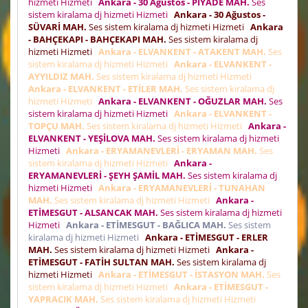
hizmeti Hizmeti
Ankara - 30 Ağustos - PİYADE MAH.
Ses
sistem kiralama dj hizmeti Hizmeti
Ankara - 30 Ağustos -
SÜVARİ MAH.
Ses sistem kiralama dj hizmeti Hizmeti
Ankara
- BAHÇEKAPI - BAHÇEKAPI MAH.
Ses sistem kiralama dj
hizmeti Hizmeti
Ankara - ELVANKENT - ATAKENT MAH.
Ses
sistem kiralama dj hizmeti Hizmeti
Ankara - ELVANKENT -
AYYILDIZ MAH.
Ses sistem kiralama dj hizmeti Hizmeti
Ankara - ELVANKENT - ETİLER MAH.
Ses sistem kiralama dj
hizmeti Hizmeti
Ankara - ELVANKENT - OĞUZLAR MAH.
Ses
sistem kiralama dj hizmeti Hizmeti
Ankara - ELVANKENT -
TOPÇU MAH.
Ses sistem kiralama dj hizmeti Hizmeti
Ankara -
ELVANKENT - YEŞİLOVA MAH.
Ses sistem kiralama dj hizmeti
Hizmeti
Ankara - ERYAMANEVLERİ - ERYAMAN MAH.
Ses
sistem kiralama dj hizmeti Hizmeti
Ankara -
ERYAMANEVLERİ - ŞEYH ŞAMİL MAH.
Ses sistem kiralama dj
hizmeti Hizmeti
Ankara - ERYAMANEVLERİ - TUNAHAN
MAH.
Ses sistem kiralama dj hizmeti Hizmeti
Ankara -
ETİMESGUT - ALSANCAK MAH.
Ses sistem kiralama dj hizmeti
Hizmeti
Ankara - ETİMESGUT - BAĞLICA MAH.
Ses sistem
kiralama dj hizmeti Hizmeti
Ankara - ETİMESGUT - ERLER
MAH.
Ses sistem kiralama dj hizmeti Hizmeti
Ankara -
ETİMESGUT - FATİH SULTAN MAH.
Ses sistem kiralama dj
hizmeti Hizmeti
Ankara - ETİMESGUT - İSTASYON MAH.
Ses
sistem kiralama dj hizmeti Hizmeti
Ankara - ETİMESGUT -
YAPRACIK MAH.
Ses sistem kiralama dj hizmeti Hizmeti