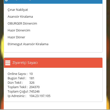
Çınar Nakliyat
Asansör Kiralama
OBURGER Dönercim
Hazır Dönercim
Hazır Döner
Etimesgut Asansör Kiralama
Ziyaretçi Sayacı
Online Sayısı :
10
Bugün Tekil :
181
Dün Tekil :
326
Toplam Tekil :
204370
Toplam Çoğul :
745246
Ip Adresiniz :
104.23.197.105