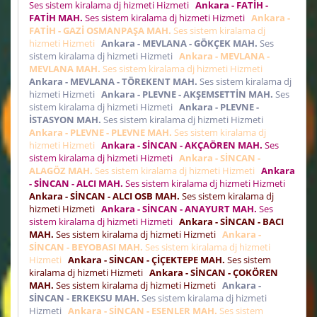
Ses sistem kiralama dj hizmeti Hizmeti
Ankara - FATİH -
FATİH MAH.
Ses sistem kiralama dj hizmeti Hizmeti
Ankara -
FATİH - GAZİ OSMANPAŞA MAH.
Ses sistem kiralama dj
hizmeti Hizmeti
Ankara - MEVLANA - GÖKÇEK MAH.
Ses
sistem kiralama dj hizmeti Hizmeti
Ankara - MEVLANA -
MEVLANA MAH.
Ses sistem kiralama dj hizmeti Hizmeti
Ankara - MEVLANA - TÖREKENT MAH.
Ses sistem kiralama dj
hizmeti Hizmeti
Ankara - PLEVNE - AKŞEMSETTİN MAH.
Ses
sistem kiralama dj hizmeti Hizmeti
Ankara - PLEVNE -
İSTASYON MAH.
Ses sistem kiralama dj hizmeti Hizmeti
Ankara - PLEVNE - PLEVNE MAH.
Ses sistem kiralama dj
hizmeti Hizmeti
Ankara - SİNCAN - AKÇAÖREN MAH.
Ses
sistem kiralama dj hizmeti Hizmeti
Ankara - SİNCAN -
ALAGÖZ MAH.
Ses sistem kiralama dj hizmeti Hizmeti
Ankara
- SİNCAN - ALCI MAH.
Ses sistem kiralama dj hizmeti Hizmeti
Ankara - SİNCAN - ALCI OSB MAH.
Ses sistem kiralama dj
hizmeti Hizmeti
Ankara - SİNCAN - ANAYURT MAH.
Ses
sistem kiralama dj hizmeti Hizmeti
Ankara - SİNCAN - BACI
MAH.
Ses sistem kiralama dj hizmeti Hizmeti
Ankara -
SİNCAN - BEYOBASI MAH.
Ses sistem kiralama dj hizmeti
Hizmeti
Ankara - SİNCAN - ÇİÇEKTEPE MAH.
Ses sistem
kiralama dj hizmeti Hizmeti
Ankara - SİNCAN - ÇOKÖREN
MAH.
Ses sistem kiralama dj hizmeti Hizmeti
Ankara -
SİNCAN - ERKEKSU MAH.
Ses sistem kiralama dj hizmeti
Hizmeti
Ankara - SİNCAN - ESENLER MAH.
Ses sistem