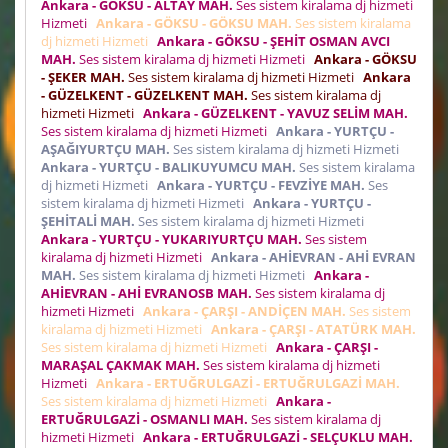
Ankara - GÖKSU - ALTAY MAH.
Ses sistem kiralama dj hizmeti
Hizmeti
Ankara - GÖKSU - GÖKSU MAH.
Ses sistem kiralama
dj hizmeti Hizmeti
Ankara - GÖKSU - ŞEHİT OSMAN AVCI
MAH.
Ses sistem kiralama dj hizmeti Hizmeti
Ankara - GÖKSU
- ŞEKER MAH.
Ses sistem kiralama dj hizmeti Hizmeti
Ankara
- GÜZELKENT - GÜZELKENT MAH.
Ses sistem kiralama dj
hizmeti Hizmeti
Ankara - GÜZELKENT - YAVUZ SELİM MAH.
Ses sistem kiralama dj hizmeti Hizmeti
Ankara - YURTÇU -
AŞAĞIYURTÇU MAH.
Ses sistem kiralama dj hizmeti Hizmeti
Ankara - YURTÇU - BALIKUYUMCU MAH.
Ses sistem kiralama
dj hizmeti Hizmeti
Ankara - YURTÇU - FEVZİYE MAH.
Ses
sistem kiralama dj hizmeti Hizmeti
Ankara - YURTÇU -
ŞEHİTALİ MAH.
Ses sistem kiralama dj hizmeti Hizmeti
Ankara - YURTÇU - YUKARIYURTÇU MAH.
Ses sistem
kiralama dj hizmeti Hizmeti
Ankara - AHİEVRAN - AHİ EVRAN
MAH.
Ses sistem kiralama dj hizmeti Hizmeti
Ankara -
AHİEVRAN - AHİ EVRANOSB MAH.
Ses sistem kiralama dj
hizmeti Hizmeti
Ankara - ÇARŞI - ANDİÇEN MAH.
Ses sistem
kiralama dj hizmeti Hizmeti
Ankara - ÇARŞI - ATATÜRK MAH.
Ses sistem kiralama dj hizmeti Hizmeti
Ankara - ÇARŞI -
MARAŞAL ÇAKMAK MAH.
Ses sistem kiralama dj hizmeti
Hizmeti
Ankara - ERTUĞRULGAZİ - ERTUĞRULGAZİ MAH.
Ses sistem kiralama dj hizmeti Hizmeti
Ankara -
ERTUĞRULGAZİ - OSMANLI MAH.
Ses sistem kiralama dj
hizmeti Hizmeti
Ankara - ERTUĞRULGAZİ - SELÇUKLU MAH.