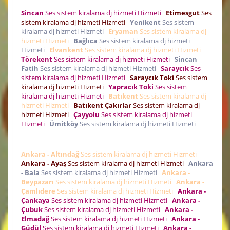
Sincan
Ses sistem kiralama dj hizmeti Hizmeti
Etimesgut
Ses
sistem kiralama dj hizmeti Hizmeti
Yenikent
Ses sistem
kiralama dj hizmeti Hizmeti
Eryaman
Ses sistem kiralama dj
hizmeti Hizmeti
Bağlıca
Ses sistem kiralama dj hizmeti
Hizmeti
Elvankent
Ses sistem kiralama dj hizmeti Hizmeti
Törekent
Ses sistem kiralama dj hizmeti Hizmeti
Sincan
Fatih
Ses sistem kiralama dj hizmeti Hizmeti
Saraycık
Ses
sistem kiralama dj hizmeti Hizmeti
Saraycık Toki
Ses sistem
kiralama dj hizmeti Hizmeti
Yapracık Toki
Ses sistem
kiralama dj hizmeti Hizmeti
Batıkent
Ses sistem kiralama dj
hizmeti Hizmeti
Batıkent Çakırlar
Ses sistem kiralama dj
hizmeti Hizmeti
Çayyolu
Ses sistem kiralama dj hizmeti
Hizmeti
Ümitköy
Ses sistem kiralama dj hizmeti Hizmeti
Ankara - Altındağ
Ses sistem kiralama dj hizmeti Hizmeti
Ankara - Ayaş
Ses sistem kiralama dj hizmeti Hizmeti
Ankara
- Bala
Ses sistem kiralama dj hizmeti Hizmeti
Ankara -
Beypazarı
Ses sistem kiralama dj hizmeti Hizmeti
Ankara -
Çamlıdere
Ses sistem kiralama dj hizmeti Hizmeti
Ankara -
Çankaya
Ses sistem kiralama dj hizmeti Hizmeti
Ankara -
Çubuk
Ses sistem kiralama dj hizmeti Hizmeti
Ankara -
Elmadağ
Ses sistem kiralama dj hizmeti Hizmeti
Ankara -
Güdül
Ses sistem kiralama dj hizmeti Hizmeti
Ankara -