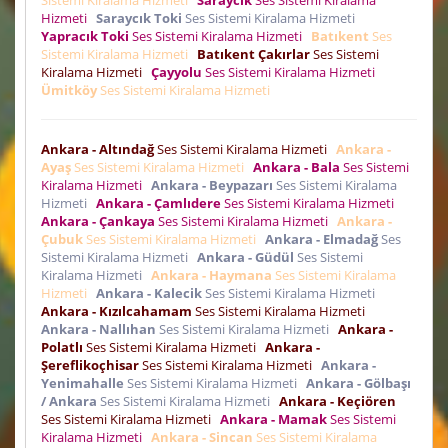
Sistemi Kiralama Hizmeti
Saraycık
Ses Sistemi Kiralama
Hizmeti
Saraycık Toki
Ses Sistemi Kiralama Hizmeti
Yapracık Toki
Ses Sistemi Kiralama Hizmeti
Batıkent
Ses
Sistemi Kiralama Hizmeti
Batıkent Çakırlar
Ses Sistemi
Kiralama Hizmeti
Çayyolu
Ses Sistemi Kiralama Hizmeti
Ümitköy
Ses Sistemi Kiralama Hizmeti
Ankara - Altındağ
Ses Sistemi Kiralama Hizmeti
Ankara -
Ayaş
Ses Sistemi Kiralama Hizmeti
Ankara - Bala
Ses Sistemi
Kiralama Hizmeti
Ankara - Beypazarı
Ses Sistemi Kiralama
Hizmeti
Ankara - Çamlıdere
Ses Sistemi Kiralama Hizmeti
Ankara - Çankaya
Ses Sistemi Kiralama Hizmeti
Ankara -
Çubuk
Ses Sistemi Kiralama Hizmeti
Ankara - Elmadağ
Ses
Sistemi Kiralama Hizmeti
Ankara - Güdül
Ses Sistemi
Kiralama Hizmeti
Ankara - Haymana
Ses Sistemi Kiralama
Hizmeti
Ankara - Kalecik
Ses Sistemi Kiralama Hizmeti
Ankara - Kızılcahamam
Ses Sistemi Kiralama Hizmeti
Ankara - Nallıhan
Ses Sistemi Kiralama Hizmeti
Ankara -
Polatlı
Ses Sistemi Kiralama Hizmeti
Ankara -
Şereflikoçhisar
Ses Sistemi Kiralama Hizmeti
Ankara -
Yenimahalle
Ses Sistemi Kiralama Hizmeti
Ankara - Gölbaşı
/ Ankara
Ses Sistemi Kiralama Hizmeti
Ankara - Keçiören
Ses Sistemi Kiralama Hizmeti
Ankara - Mamak
Ses Sistemi
Kiralama Hizmeti
Ankara - Sincan
Ses Sistemi Kiralama