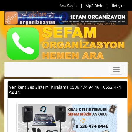
Ana Sayfa
Mp3 Dinle
İletişim
Toggle
navigati
Yenikent Ses Sistemi Kiralama 0536 474 94 46 - 0552 474
94 46