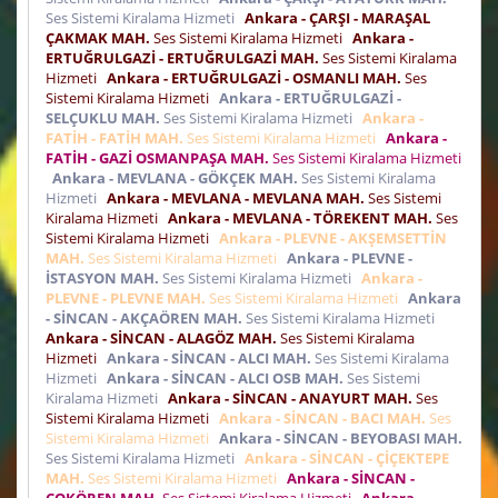
Ses Sistemi Kiralama Hizmeti
Ankara - ÇARŞI - MARAŞAL
ÇAKMAK MAH.
Ses Sistemi Kiralama Hizmeti
Ankara -
ERTUĞRULGAZİ - ERTUĞRULGAZİ MAH.
Ses Sistemi Kiralama
Hizmeti
Ankara - ERTUĞRULGAZİ - OSMANLI MAH.
Ses
Sistemi Kiralama Hizmeti
Ankara - ERTUĞRULGAZİ -
SELÇUKLU MAH.
Ses Sistemi Kiralama Hizmeti
Ankara -
FATİH - FATİH MAH.
Ses Sistemi Kiralama Hizmeti
Ankara -
FATİH - GAZİ OSMANPAŞA MAH.
Ses Sistemi Kiralama Hizmeti
Ankara - MEVLANA - GÖKÇEK MAH.
Ses Sistemi Kiralama
Hizmeti
Ankara - MEVLANA - MEVLANA MAH.
Ses Sistemi
Kiralama Hizmeti
Ankara - MEVLANA - TÖREKENT MAH.
Ses
Sistemi Kiralama Hizmeti
Ankara - PLEVNE - AKŞEMSETTİN
MAH.
Ses Sistemi Kiralama Hizmeti
Ankara - PLEVNE -
İSTASYON MAH.
Ses Sistemi Kiralama Hizmeti
Ankara -
PLEVNE - PLEVNE MAH.
Ses Sistemi Kiralama Hizmeti
Ankara
- SİNCAN - AKÇAÖREN MAH.
Ses Sistemi Kiralama Hizmeti
Ankara - SİNCAN - ALAGÖZ MAH.
Ses Sistemi Kiralama
Hizmeti
Ankara - SİNCAN - ALCI MAH.
Ses Sistemi Kiralama
Hizmeti
Ankara - SİNCAN - ALCI OSB MAH.
Ses Sistemi
Kiralama Hizmeti
Ankara - SİNCAN - ANAYURT MAH.
Ses
Sistemi Kiralama Hizmeti
Ankara - SİNCAN - BACI MAH.
Ses
Sistemi Kiralama Hizmeti
Ankara - SİNCAN - BEYOBASI MAH.
Ses Sistemi Kiralama Hizmeti
Ankara - SİNCAN - ÇİÇEKTEPE
MAH.
Ses Sistemi Kiralama Hizmeti
Ankara - SİNCAN -