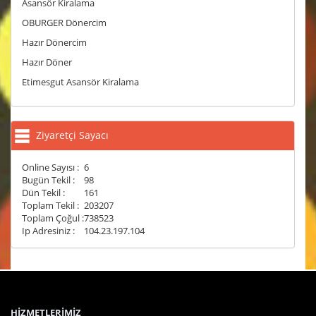
Asansör Kiralama
OBURGER Dönercim
Hazır Dönercim
Hazır Döner
Etimesgut Asansör Kiralama
Ziyaretçi Sayacı
Online Sayısı :
6
Bugün Tekil :
98
Dün Tekil :
161
Toplam Tekil :
203207
Toplam Çoğul :
738523
Ip Adresiniz :
104.23.197.104
HİZMETLERİMİZ