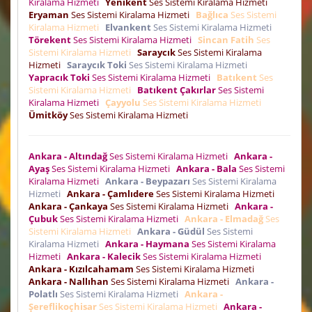
Kiralama Hizmeti
Yenikent
Ses Sistemi Kiralama Hizmeti
Eryaman
Ses Sistemi Kiralama Hizmeti
Bağlıca
Ses Sistemi
Kiralama Hizmeti
Elvankent
Ses Sistemi Kiralama Hizmeti
Törekent
Ses Sistemi Kiralama Hizmeti
Sincan Fatih
Ses
Sistemi Kiralama Hizmeti
Saraycık
Ses Sistemi Kiralama
Hizmeti
Saraycık Toki
Ses Sistemi Kiralama Hizmeti
Yapracık Toki
Ses Sistemi Kiralama Hizmeti
Batıkent
Ses
Sistemi Kiralama Hizmeti
Batıkent Çakırlar
Ses Sistemi
Kiralama Hizmeti
Çayyolu
Ses Sistemi Kiralama Hizmeti
Ümitköy
Ses Sistemi Kiralama Hizmeti
Ankara - Altındağ
Ses Sistemi Kiralama Hizmeti
Ankara -
Ayaş
Ses Sistemi Kiralama Hizmeti
Ankara - Bala
Ses Sistemi
Kiralama Hizmeti
Ankara - Beypazarı
Ses Sistemi Kiralama
Hizmeti
Ankara - Çamlıdere
Ses Sistemi Kiralama Hizmeti
Ankara - Çankaya
Ses Sistemi Kiralama Hizmeti
Ankara -
Çubuk
Ses Sistemi Kiralama Hizmeti
Ankara - Elmadağ
Ses
Sistemi Kiralama Hizmeti
Ankara - Güdül
Ses Sistemi
Kiralama Hizmeti
Ankara - Haymana
Ses Sistemi Kiralama
Hizmeti
Ankara - Kalecik
Ses Sistemi Kiralama Hizmeti
Ankara - Kızılcahamam
Ses Sistemi Kiralama Hizmeti
Ankara - Nallıhan
Ses Sistemi Kiralama Hizmeti
Ankara -
Polatlı
Ses Sistemi Kiralama Hizmeti
Ankara -
Şereflikoçhisar
Ses Sistemi Kiralama Hizmeti
Ankara -