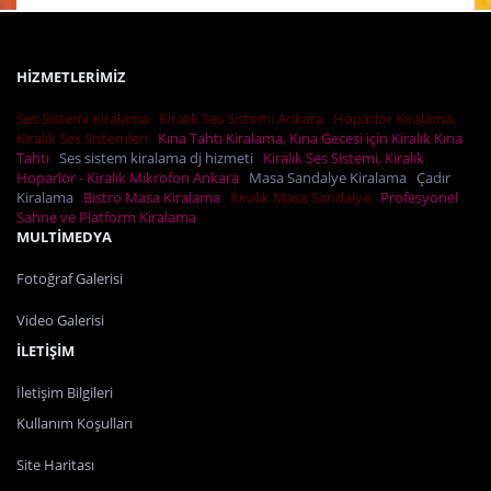
HİZMETLERİMİZ
Ses Sistemi Kiralama
Kiralık Ses Sistemi Ankara
Hoparlör Kiralama,
Kiralık Ses Sistemleri
Kına Tahtı Kiralama, Kına Gecesi için Kiralık Kına
Tahtı
Ses sistem kiralama dj hizmeti
Kiralık Ses Sistemi, Kiralık
Hoparlör - Kiralık Mikrofon Ankara
Masa Sandalye Kiralama
Çadır
Kiralama
Bistro Masa Kiralama
Kiralık Masa Sandalye
Profesyonel
Sahne ve Platform Kiralama
MULTİMEDYA
Fotoğraf Galerisi
Video Galerisi
İLETİŞİM
İletişim Bilgileri
Kullanım Koşulları
Site Haritası