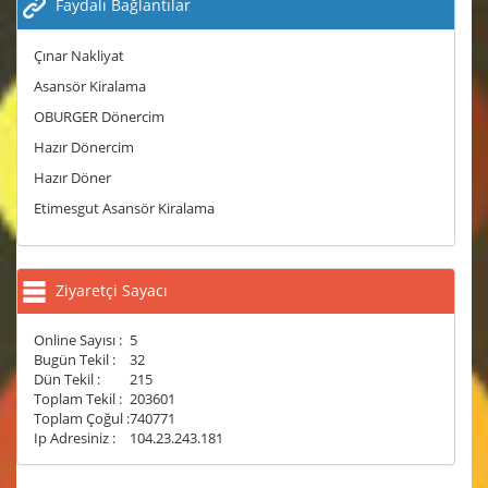
Faydalı Bağlantılar
Çınar Nakliyat
Asansör Kiralama
OBURGER Dönercim
Hazır Dönercim
Hazır Döner
Etimesgut Asansör Kiralama
Ziyaretçi Sayacı
Online Sayısı :
5
Bugün Tekil :
32
Dün Tekil :
215
Toplam Tekil :
203601
Toplam Çoğul :
740771
Ip Adresiniz :
104.23.243.181