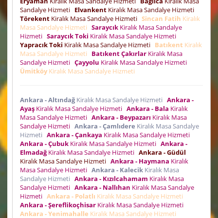
Eryaman
Kiralık Masa Sandalye Hizmeti
Bağlıca
Kiralık Masa
Sandalye Hizmeti
Elvankent
Kiralık Masa Sandalye Hizmeti
Törekent
Kiralık Masa Sandalye Hizmeti
Sincan Fatih
Kiralık
Masa Sandalye Hizmeti
Saraycık
Kiralık Masa Sandalye
Hizmeti
Saraycık Toki
Kiralık Masa Sandalye Hizmeti
Yapracık Toki
Kiralık Masa Sandalye Hizmeti
Batıkent
Kiralık
Masa Sandalye Hizmeti
Batıkent Çakırlar
Kiralık Masa
Sandalye Hizmeti
Çayyolu
Kiralık Masa Sandalye Hizmeti
Ümitköy
Kiralık Masa Sandalye Hizmeti
Ankara - Altındağ
Kiralık Masa Sandalye Hizmeti
Ankara -
Ayaş
Kiralık Masa Sandalye Hizmeti
Ankara - Bala
Kiralık
Masa Sandalye Hizmeti
Ankara - Beypazarı
Kiralık Masa
Sandalye Hizmeti
Ankara - Çamlıdere
Kiralık Masa Sandalye
Hizmeti
Ankara - Çankaya
Kiralık Masa Sandalye Hizmeti
Ankara - Çubuk
Kiralık Masa Sandalye Hizmeti
Ankara -
Elmadağ
Kiralık Masa Sandalye Hizmeti
Ankara - Güdül
Kiralık Masa Sandalye Hizmeti
Ankara - Haymana
Kiralık
Masa Sandalye Hizmeti
Ankara - Kalecik
Kiralık Masa
Sandalye Hizmeti
Ankara - Kızılcahamam
Kiralık Masa
Sandalye Hizmeti
Ankara - Nallıhan
Kiralık Masa Sandalye
Hizmeti
Ankara - Polatlı
Kiralık Masa Sandalye Hizmeti
Ankara - Şereflikoçhisar
Kiralık Masa Sandalye Hizmeti
Ankara - Yenimahalle
Kiralık Masa Sandalye Hizmeti