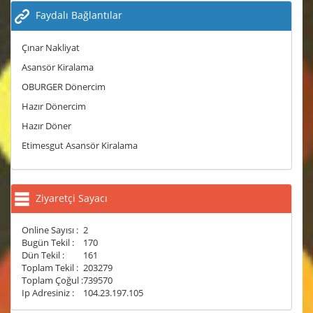
Faydalı Bağlantılar
Çınar Nakliyat
Asansör Kiralama
OBURGER Dönercim
Hazır Dönercim
Hazır Döner
Etimesgut Asansör Kiralama
Ziyaretçi Sayacı
Online Sayısı :
2
Bugün Tekil :
170
Dün Tekil :
161
Toplam Tekil :
203279
Toplam Çoğul :
739570
Ip Adresiniz :
104.23.197.105