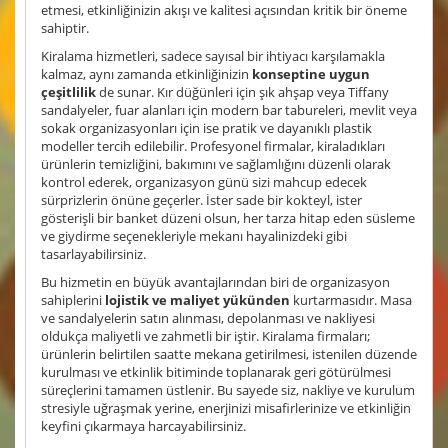
etmesi, etkinliğinizin akışı ve kalitesi açısından kritik bir öneme
sahiptir.
Kiralama hizmetleri, sadece sayısal bir ihtiyacı karşılamakla
kalmaz, aynı zamanda etkinliğinizin
konseptine uygun
çeşitlilik
de sunar. Kır düğünleri için şık ahşap veya Tiffany
sandalyeler, fuar alanları için modern bar tabureleri, mevlit veya
sokak organizasyonları için ise pratik ve dayanıklı plastik
modeller tercih edilebilir. Profesyonel firmalar, kiraladıkları
ürünlerin temizliğini, bakımını ve sağlamlığını düzenli olarak
kontrol ederek, organizasyon günü sizi mahcup edecek
sürprizlerin önüne geçerler. İster sade bir kokteyl, ister
gösterişli bir banket düzeni olsun, her tarza hitap eden süsleme
ve giydirme seçenekleriyle mekanı hayalinizdeki gibi
tasarlayabilirsiniz.
Bu hizmetin en büyük avantajlarından biri de organizasyon
sahiplerini
lojistik ve maliyet yükünden
kurtarmasıdır. Masa
ve sandalyelerin satın alınması, depolanması ve nakliyesi
oldukça maliyetli ve zahmetli bir iştir. Kiralama firmaları;
ürünlerin belirtilen saatte mekana getirilmesi, istenilen düzende
kurulması ve etkinlik bitiminde toplanarak geri götürülmesi
süreçlerini tamamen üstlenir. Bu sayede siz, nakliye ve kurulum
stresiyle uğraşmak yerine, enerjinizi misafirlerinize ve etkinliğin
keyfini çıkarmaya harcayabilirsiniz.