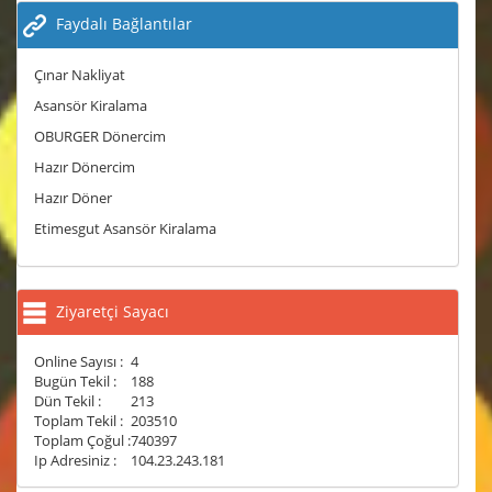
Faydalı Bağlantılar
Çınar Nakliyat
Asansör Kiralama
OBURGER Dönercim
Hazır Dönercim
Hazır Döner
Etimesgut Asansör Kiralama
Ziyaretçi Sayacı
Online Sayısı :
4
Bugün Tekil :
188
Dün Tekil :
213
Toplam Tekil :
203510
Toplam Çoğul :
740397
Ip Adresiniz :
104.23.243.181