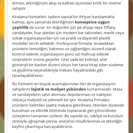
etmesi, etkinliğinizin akışı ve kalitesi açısından kritik bir öneme
sahiptir.
Kiralama hizmetleri, sadece sayısal bir ihtiyacı karşılamakla
kalmaz, aynı zamanda etkinliğinizin
konseptine uygun
çeşitlilik
de sunar. Kır düğünleri için şık ahşap veya Tiffany
sandalyeler, fuar alanları için modern bar tabureleri, mevlit veya
sokak organizasyonları için ise pratik ve dayanıklı plastik
modeller tercih edilebilir. Profesyonel firmalar, kiraladıkları
ürünlerin temizliğini, bakımını ve sağlamlığını düzenli olarak
kontrol ederek, organizasyon günü sizi mahcup edecek
sürprizlerin önüne geçerler. İster sade bir kokteyl, ister
gösterişli bir banket düzeni olsun, her tarza hitap eden süsleme
ve giydirme seçenekleriyle mekanı hayalinizdeki gibi
tasarlayabilirsiniz.
Bu hizmetin en büyük avantajlarından biri de organizasyon
sahiplerini
lojistik ve maliyet yükünden
kurtarmasıdır. Masa
ve sandalyelerin satın alınması, depolanması ve nakliyesi
oldukça maliyetli ve zahmetli bir iştir. Kiralama firmaları;
ürünlerin belirtilen saatte mekana getirilmesi, istenilen düzende
kurulması ve etkinlik bitiminde toplanarak geri götürülmesi
süreçlerini tamamen üstlenir. Bu sayede siz, nakliye ve kurulum
stresiyle uğraşmak yerine, enerjinizi misafirlerinize ve etkinliğin
keyfini çıkarmaya harcayabilirsiniz.