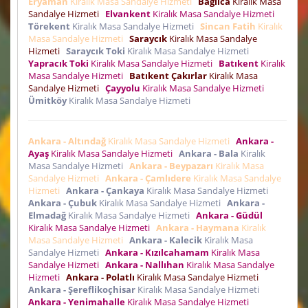
Eryaman
Kiralık Masa Sandalye Hizmeti
Bağlıca
Kiralık Masa
Sandalye Hizmeti
Elvankent
Kiralık Masa Sandalye Hizmeti
Törekent
Kiralık Masa Sandalye Hizmeti
Sincan Fatih
Kiralık
Masa Sandalye Hizmeti
Saraycık
Kiralık Masa Sandalye
Hizmeti
Saraycık Toki
Kiralık Masa Sandalye Hizmeti
Yapracık Toki
Kiralık Masa Sandalye Hizmeti
Batıkent
Kiralık
Masa Sandalye Hizmeti
Batıkent Çakırlar
Kiralık Masa
Sandalye Hizmeti
Çayyolu
Kiralık Masa Sandalye Hizmeti
Ümitköy
Kiralık Masa Sandalye Hizmeti
Ankara - Altındağ
Kiralık Masa Sandalye Hizmeti
Ankara -
Ayaş
Kiralık Masa Sandalye Hizmeti
Ankara - Bala
Kiralık
Masa Sandalye Hizmeti
Ankara - Beypazarı
Kiralık Masa
Sandalye Hizmeti
Ankara - Çamlıdere
Kiralık Masa Sandalye
Hizmeti
Ankara - Çankaya
Kiralık Masa Sandalye Hizmeti
Ankara - Çubuk
Kiralık Masa Sandalye Hizmeti
Ankara -
Elmadağ
Kiralık Masa Sandalye Hizmeti
Ankara - Güdül
Kiralık Masa Sandalye Hizmeti
Ankara - Haymana
Kiralık
Masa Sandalye Hizmeti
Ankara - Kalecik
Kiralık Masa
Sandalye Hizmeti
Ankara - Kızılcahamam
Kiralık Masa
Sandalye Hizmeti
Ankara - Nallıhan
Kiralık Masa Sandalye
Hizmeti
Ankara - Polatlı
Kiralık Masa Sandalye Hizmeti
Ankara - Şereflikoçhisar
Kiralık Masa Sandalye Hizmeti
Ankara - Yenimahalle
Kiralık Masa Sandalye Hizmeti