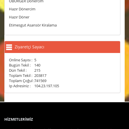
OBURGER Dönercim
Hazır Dönercim
Hazır Döner
Etimesgut Asansör Kiralama
Ziyaretçi Sayacı
Online Sayısı :
5
Bugün Tekil :
140
Dün Tekil :
215
Toplam Tekil :
203817
Toplam Çoğul :
741569
Ip Adresiniz :
104.23.197.105
HİZMETLERİMİZ