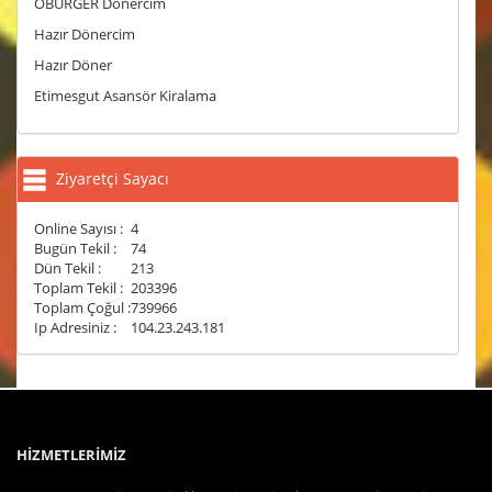
OBURGER Dönercim
Hazır Dönercim
Hazır Döner
Etimesgut Asansör Kiralama
Ziyaretçi Sayacı
Online Sayısı :
4
Bugün Tekil :
74
Dün Tekil :
213
Toplam Tekil :
203396
Toplam Çoğul :
739966
Ip Adresiniz :
104.23.243.181
HİZMETLERİMİZ