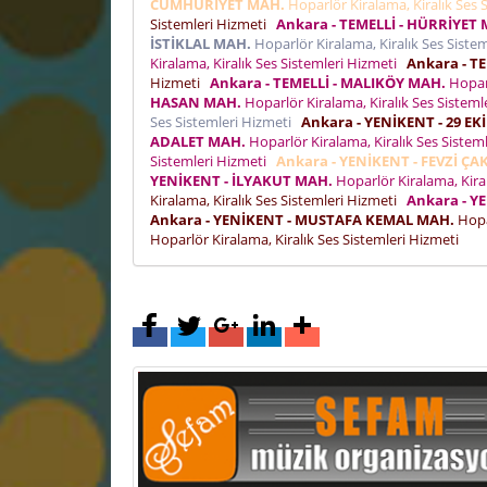
CUMHURİYET MAH.
Hoparlör Kiralama, Kiralık Ses 
Sistemleri Hizmeti
Ankara - TEMELLİ - HÜRRİYET
İSTİKLAL MAH.
Hoparlör Kiralama, Kiralık Ses Siste
Kiralama, Kiralık Ses Sistemleri Hizmeti
Ankara - T
Hizmeti
Ankara - TEMELLİ - MALIKÖY MAH.
Hoparl
HASAN MAH.
Hoparlör Kiralama, Kiralık Ses Sistem
Ses Sistemleri Hizmeti
Ankara - YENİKENT - 29 E
ADALET MAH.
Hoparlör Kiralama, Kiralık Ses Sistem
Sistemleri Hizmeti
Ankara - YENİKENT - FEVZİ Ç
YENİKENT - İLYAKUT MAH.
Hoparlör Kiralama, Kira
Kiralama, Kiralık Ses Sistemleri Hizmeti
Ankara - Y
Ankara - YENİKENT - MUSTAFA KEMAL MAH.
Hopar
Hoparlör Kiralama, Kiralık Ses Sistemleri Hizmeti