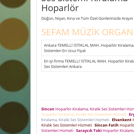
Hoparlör
Düğün, Nişan, Kına ve Tüm Özel Günlerinizde Arayın F
SEFAM MÜZİK ORGAN
Ankara TEMELLİ İSTİKLAL MAH. Hoparlör Kiralama, 
Sistemleri En Ucuz Fiyat
En iyi firma TEMELLİ İSTİKLAL MAH. Hoparlör Kirala
Ses Sistemleri Ankara
Sincan
Hoparlör Kiralama, Kiralık Ses Sistemleri Hi
Hoparlör Kiralama, Kiralık Ses Sistemleri Hizmeti
Er
Kiralama, Kiralık Ses Sistemleri Hizmeti
Elvankent
H
Kiralık Ses Sistemleri Hizmeti
Sincan Fatih
Hoparlör
Sistemleri Hizmeti
Saraycık Toki
Hoparlör Kiralama,