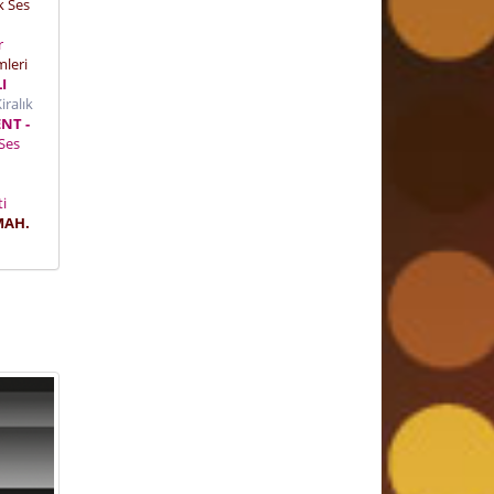
k Ses
r
mleri
I
iralık
NT -
 Ses
eti
MAH.