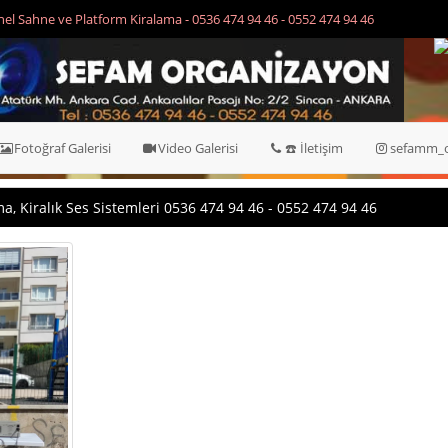
Ankara - Çamlıdere 2017-2-21 - Masa Sandalye Kiralama - 0536 474 94
0552 474 94 46
Fotoğraf Galerisi
Video Galerisi
☎️ İletişim
sefamm_o
, Kiralık Ses Sistemleri 0536 474 94 46 - 0552 474 94 46