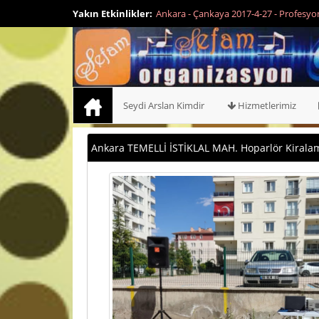
l Sahne ve Platform Kiralama - 0536 474 94 46 - 0552 474 94 46
Yakın Etkinlikler:
Seydi Arslan Kimdir
Hizmetlerimiz
Ankara TEMELLİ İSTİKLAL MAH. Hoparlör Kiralama