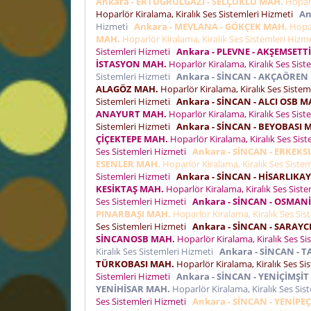
Ankara - ERTUĞRULGAZİ - SELÇUKLU MAH.
Hoparl
Hoparlör Kiralama, Kiralık Ses Sistemleri Hizmeti
An
Hizmeti
Ankara - MEVLANA - GÖKÇEK MAH.
Hopar
MAH.
Hoparlör Kiralama, Kiralık Ses Sistemleri Hiz
Sistemleri Hizmeti
Ankara - PLEVNE - AKŞEMSETT
İSTASYON MAH.
Hoparlör Kiralama, Kiralık Ses Sis
Sistemleri Hizmeti
Ankara - SİNCAN - AKÇAÖREN
ALAGÖZ MAH.
Hoparlör Kiralama, Kiralık Ses Siste
Sistemleri Hizmeti
Ankara - SİNCAN - ALCI OSB M
ANAYURT MAH.
Hoparlör Kiralama, Kiralık Ses Sis
Sistemleri Hizmeti
Ankara - SİNCAN - BEYOBASI 
ÇİÇEKTEPE MAH.
Hoparlör Kiralama, Kiralık Ses Sis
Ses Sistemleri Hizmeti
Ankara - SİNCAN - ERKEK
ESENLER MAH.
Hoparlör Kiralama, Kiralık Ses Siste
Sistemleri Hizmeti
Ankara - SİNCAN - HİSARLIKA
KESİKTAŞ MAH.
Hoparlör Kiralama, Kiralık Ses Sist
Ses Sistemleri Hizmeti
Ankara - SİNCAN - OSMAN
PINARBAŞI MAH.
Hoparlör Kiralama, Kiralık Ses Si
Ses Sistemleri Hizmeti
Ankara - SİNCAN - SARAYC
SİNCANOSB MAH.
Hoparlör Kiralama, Kiralık Ses S
Kiralık Ses Sistemleri Hizmeti
Ankara - SİNCAN - 
TÜRKOBASI MAH.
Hoparlör Kiralama, Kiralık Ses S
Sistemleri Hizmeti
Ankara - SİNCAN - YENİÇİMŞİ
YENİHİSAR MAH.
Hoparlör Kiralama, Kiralık Ses Si
Ses Sistemleri Hizmeti
Ankara - SİNCAN - YENİP