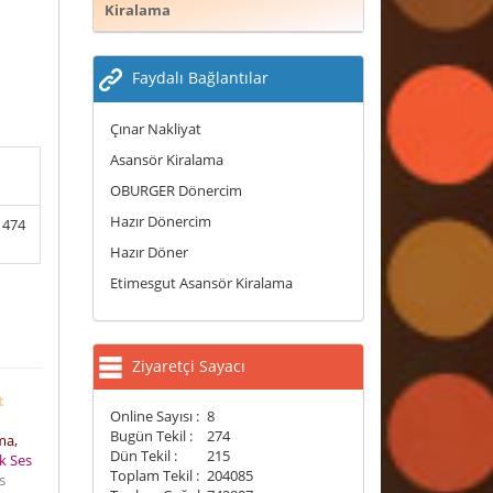
Kiralama
Faydalı Bağlantılar
Çınar Nakliyat
Asansör Kiralama
n
OBURGER Dönercim
Hazır Dönercim
 474
Hazır Döner
Etimesgut Asansör Kiralama
Ziyaretçi Sayacı
t
Online Sayısı :
8
Bugün Tekil :
274
ma,
Dün Tekil :
215
k Ses
Toplam Tekil :
204085
s