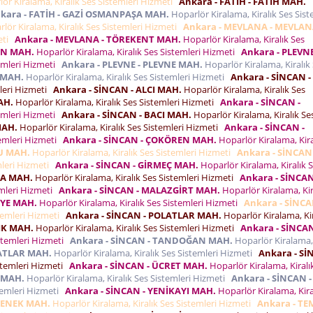
ör Kiralama, Kiralık Ses Sistemleri Hizmeti
Ankara - FATİH - FATİH MAH.
kara - FATİH - GAZİ OSMANPAŞA MAH.
Hoparlör Kiralama, Kiralık Ses Sist
lör Kiralama, Kiralık Ses Sistemleri Hizmeti
Ankara - MEVLANA - MEVLA
meti
Ankara - MEVLANA - TÖREKENT MAH.
Hoparlör Kiralama, Kiralık Ses
İN MAH.
Hoparlör Kiralama, Kiralık Ses Sistemleri Hizmeti
Ankara - PLEVNE
temleri Hizmeti
Ankara - PLEVNE - PLEVNE MAH.
Hoparlör Kiralama, Kiralık
 MAH.
Hoparlör Kiralama, Kiralık Ses Sistemleri Hizmeti
Ankara - SİNCAN -
mleri Hizmeti
Ankara - SİNCAN - ALCI MAH.
Hoparlör Kiralama, Kiralık Ses
AH.
Hoparlör Kiralama, Kiralık Ses Sistemleri Hizmeti
Ankara - SİNCAN -
temleri Hizmeti
Ankara - SİNCAN - BACI MAH.
Hoparlör Kiralama, Kiralık Se
MAH.
Hoparlör Kiralama, Kiralık Ses Sistemleri Hizmeti
Ankara - SİNCAN -
temleri Hizmeti
Ankara - SİNCAN - ÇOKÖREN MAH.
Hoparlör Kiralama, Kira
SU MAH.
Hoparlör Kiralama, Kiralık Ses Sistemleri Hizmeti
Ankara - SİNCAN 
mleri Hizmeti
Ankara - SİNCAN - GİRMEÇ MAH.
Hoparlör Kiralama, Kiralık 
YA MAH.
Hoparlör Kiralama, Kiralık Ses Sistemleri Hizmeti
Ankara - SİNCAN
emleri Hizmeti
Ankara - SİNCAN - MALAZGİRT MAH.
Hoparlör Kiralama, Kir
İYE MAH.
Hoparlör Kiralama, Kiralık Ses Sistemleri Hizmeti
Ankara - SİNCA
stemleri Hizmeti
Ankara - SİNCAN - POLATLAR MAH.
Hoparlör Kiralama, Kir
IK MAH.
Hoparlör Kiralama, Kiralık Ses Sistemleri Hizmeti
Ankara - SİNCAN
istemleri Hizmeti
Ankara - SİNCAN - TANDOĞAN MAH.
Hoparlör Kiralama,
TATLAR MAH.
Hoparlör Kiralama, Kiralık Ses Sistemleri Hizmeti
Ankara - Sİ
istemleri Hizmeti
Ankara - SİNCAN - ÜCRET MAH.
Hoparlör Kiralama, Kiralı
T MAH.
Hoparlör Kiralama, Kiralık Ses Sistemleri Hizmeti
Ankara - SİNCAN -
stemleri Hizmeti
Ankara - SİNCAN - YENİKAYI MAH.
Hoparlör Kiralama, Kira
EÇENEK MAH.
Hoparlör Kiralama, Kiralık Ses Sistemleri Hizmeti
Ankara - TEM