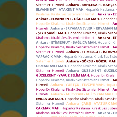
Sistemleri Hizmeti
Ankara - BAHÇEKAPI - BAHÇE
ELVANKENT - ATAKENT MAH.
Hoparlör Kiralama, K
Kiralama, Kiralık Ses Sistemleri Hizmeti
Ankara - E
Ankara - ELVANKENT - OĞUZLAR MAH.
Hoparlör K
Hoparlör Kiralama, Kiralık Ses Sistemleri Hizmeti
An
Hizmeti
Ankara - ERYAMANEVLERİ - ERYAMAN 
- ŞEYH ŞAMİL MAH.
Hoparlör Kiralama, Kiralık Ses 
Kiralama, Kiralık Ses Sistemleri Hizmeti
Ankara - E
Ankara - ETİMESGUT - BAĞLICA MAH.
Hoparlör Kir
Hoparlör Kiralama, Kiralık Ses Sistemleri Hizmeti
An
Sistemleri Hizmeti
Ankara - ETİMESGUT - İSTASY
YAPRACIK MAH.
Hoparlör Kiralama, Kiralık Ses Sis
Sistemleri Hizmeti
Ankara - GÖKSU - GÖKSU MAH
OSMAN AVCI MAH.
Hoparlör Kiralama, Kiralık Ses 
Sistemleri Hizmeti
Ankara - GÜZELKENT - GÜZEL
GÜZELKENT - YAVUZ SELİM MAH.
Hoparlör Kiralama
Hoparlör Kiralama, Kiralık Ses Sistemleri Hizmeti
An
Hizmeti
Ankara - YURTÇU - FEVZİYE MAH.
Hoparlö
Hoparlör Kiralama, Kiralık Ses Sistemleri Hizmeti
An
Hizmeti
Ankara - AHİEVRAN - AHİ EVRAN MAH.
Ho
EVRANOSB MAH.
Hoparlör Kiralama, Kiralık Ses Si
Sistemleri Hizmeti
Ankara - ÇARŞI - ATATÜRK MA
ÇAKMAK MAH.
Hoparlör Kiralama, Kiralık Ses Siste
Kiralama, Kiralık Ses Sistemleri Hizmeti
Ankara - E