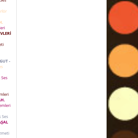
rlör
H.
eri
VLERİ
meti
GUT -
es
k Ses
mleri
AH.
emleri
k Ses
AŞAL
Hizmeti