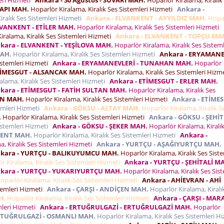
KAPI MAH.
Hoparlör Kiralama, Kiralık Ses Sistemleri Hizmeti
Ankara -
iralık Ses Sistemleri Hizmeti
Ankara - ELVANKENT - AYYILDIZ MAH.
Hopa
LVANKENT - ETİLER MAH.
Hoparlör Kiralama, Kiralık Ses Sistemleri Hizmeti
iralama, Kiralık Ses Sistemleri Hizmeti
Ankara - ELVANKENT - TOPÇU MA
kara - ELVANKENT - YEŞİLOVA MAH.
Hoparlör Kiralama, Kiralık Ses Sisteml
MAH.
Hoparlör Kiralama, Kiralık Ses Sistemleri Hizmeti
Ankara - ERYAMANE
Sistemleri Hizmeti
Ankara - ERYAMANEVLERİ - TUNAHAN MAH.
Hoparlör
TİMESGUT - ALSANCAK MAH.
Hoparlör Kiralama, Kiralık Ses Sistemleri Hiz
alama, Kiralık Ses Sistemleri Hizmeti
Ankara - ETİMESGUT - ERLER MAH.
kara - ETİMESGUT - FATİH SULTAN MAH.
Hoparlör Kiralama, Kiralık Ses
ON MAH.
Hoparlör Kiralama, Kiralık Ses Sistemleri Hizmeti
Ankara - ETİMES
temleri Hizmeti
Ankara - GÖKSU - ALTAY MAH.
Hoparlör Kiralama, Kiralık S
.
Hoparlör Kiralama, Kiralık Ses Sistemleri Hizmeti
Ankara - GÖKSU - ŞEHİT
Sistemleri Hizmeti
Ankara - GÖKSU - ŞEKER MAH.
Hoparlör Kiralama, Kiralı
KENT MAH.
Hoparlör Kiralama, Kiralık Ses Sistemleri Hizmeti
Ankara -
, Kiralık Ses Sistemleri Hizmeti
Ankara - YURTÇU - AŞAĞIYURTÇU MAH.
kara - YURTÇU - BALIKUYUMCU MAH.
Hoparlör Kiralama, Kiralık Ses Siste
r Kiralama, Kiralık Ses Sistemleri Hizmeti
Ankara - YURTÇU - ŞEHİTALİ M
kara - YURTÇU - YUKARIYURTÇU MAH.
Hoparlör Kiralama, Kiralık Ses Sist
parlör Kiralama, Kiralık Ses Sistemleri Hizmeti
Ankara - AHİEVRAN - AHİ
stemleri Hizmeti
Ankara - ÇARŞI - ANDİÇEN MAH.
Hoparlör Kiralama, Kiralı
H.
Hoparlör Kiralama, Kiralık Ses Sistemleri Hizmeti
Ankara - ÇARŞI - MAR
mleri Hizmeti
Ankara - ERTUĞRULGAZİ - ERTUĞRULGAZİ MAH.
Hoparlör
RTUĞRULGAZİ - OSMANLI MAH.
Hoparlör Kiralama, Kiralık Ses Sistemleri 