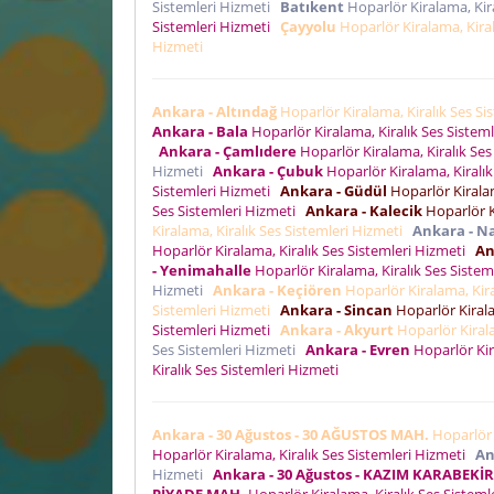
Sistemleri Hizmeti
Batıkent
Hoparlör Kiralama, Kir
Sistemleri Hizmeti
Çayyolu
Hoparlör Kiralama, Kira
Hizmeti
Ankara - Altındağ
Hoparlör Kiralama, Kiralık Ses S
Ankara - Bala
Hoparlör Kiralama, Kiralık Ses Sistem
Ankara - Çamlıdere
Hoparlör Kiralama, Kiralık Se
Hizmeti
Ankara - Çubuk
Hoparlör Kiralama, Kiralı
Sistemleri Hizmeti
Ankara - Güdül
Hoparlör Kiralam
Ses Sistemleri Hizmeti
Ankara - Kalecik
Hoparlör K
Kiralama, Kiralık Ses Sistemleri Hizmeti
Ankara - N
Hoparlör Kiralama, Kiralık Ses Sistemleri Hizmeti
An
- Yenimahalle
Hoparlör Kiralama, Kiralık Ses Siste
Hizmeti
Ankara - Keçiören
Hoparlör Kiralama, Kira
Sistemleri Hizmeti
Ankara - Sincan
Hoparlör Kirala
Sistemleri Hizmeti
Ankara - Akyurt
Hoparlör Kirala
Ses Sistemleri Hizmeti
Ankara - Evren
Hoparlör Kir
Kiralık Ses Sistemleri Hizmeti
Ankara - 30 Ağustos - 30 AĞUSTOS MAH.
Hoparlör 
Hoparlör Kiralama, Kiralık Ses Sistemleri Hizmeti
An
Hizmeti
Ankara - 30 Ağustos - KAZIM KARABEKİ
PİYADE MAH.
Hoparlör Kiralama, Kiralık Ses Sistem