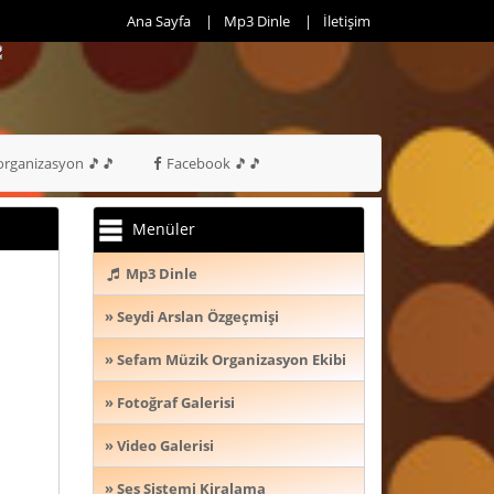
 46 -
Ana Sayfa
Mp3 Dinle
İletişim
rganizasyon 🎵🎵
Facebook 🎵🎵
Menüler
Mp3 Dinle
» Seydi Arslan Özgeçmişi
» Sefam Müzik Organizasyon Ekibi
» Fotoğraf Galerisi
» Video Galerisi
» Ses Sistemi Kiralama