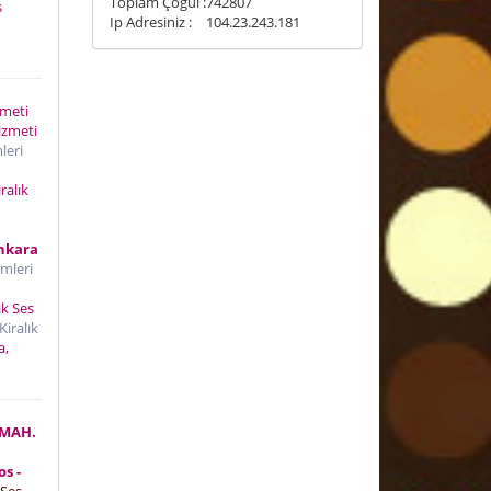
Toplam Çoğul :
742807
s
Ip Adresiniz :
104.23.243.181
izmeti
izmeti
leri
ralık
nkara
emleri
ık Ses
iralık
a,
 MAH.
s -
 Ses