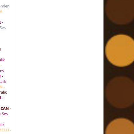
emleri
NA
 -
 Ses
s
lık
-
Ses
 -
alık
N -
alık
 -
NCAN -
k Ses
lık
ELLİ -