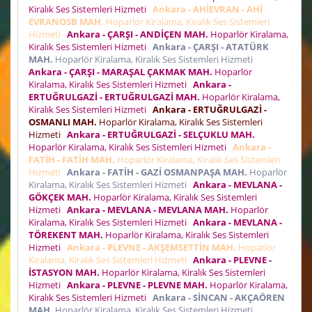
Kiralık Ses Sistemleri Hizmeti
Ankara - AHİEVRAN - AHİ
EVRANOSB MAH.
Hoparlör Kiralama, Kiralık Ses Sistemleri
Hizmeti
Ankara - ÇARŞI - ANDİÇEN MAH.
Hoparlör Kiralama,
Kiralık Ses Sistemleri Hizmeti
Ankara - ÇARŞI - ATATÜRK
MAH.
Hoparlör Kiralama, Kiralık Ses Sistemleri Hizmeti
Ankara - ÇARŞI - MARAŞAL ÇAKMAK MAH.
Hoparlör
Kiralama, Kiralık Ses Sistemleri Hizmeti
Ankara -
ERTUĞRULGAZİ - ERTUĞRULGAZİ MAH.
Hoparlör Kiralama,
Kiralık Ses Sistemleri Hizmeti
Ankara - ERTUĞRULGAZİ -
OSMANLI MAH.
Hoparlör Kiralama, Kiralık Ses Sistemleri
Hizmeti
Ankara - ERTUĞRULGAZİ - SELÇUKLU MAH.
Hoparlör Kiralama, Kiralık Ses Sistemleri Hizmeti
Ankara -
FATİH - FATİH MAH.
Hoparlör Kiralama, Kiralık Ses Sistemleri
Hizmeti
Ankara - FATİH - GAZİ OSMANPAŞA MAH.
Hoparlör
Kiralama, Kiralık Ses Sistemleri Hizmeti
Ankara - MEVLANA -
GÖKÇEK MAH.
Hoparlör Kiralama, Kiralık Ses Sistemleri
Hizmeti
Ankara - MEVLANA - MEVLANA MAH.
Hoparlör
Kiralama, Kiralık Ses Sistemleri Hizmeti
Ankara - MEVLANA -
TÖREKENT MAH.
Hoparlör Kiralama, Kiralık Ses Sistemleri
Hizmeti
Ankara - PLEVNE - AKŞEMSETTİN MAH.
Hoparlör
Kiralama, Kiralık Ses Sistemleri Hizmeti
Ankara - PLEVNE -
İSTASYON MAH.
Hoparlör Kiralama, Kiralık Ses Sistemleri
Hizmeti
Ankara - PLEVNE - PLEVNE MAH.
Hoparlör Kiralama,
Kiralık Ses Sistemleri Hizmeti
Ankara - SİNCAN - AKÇAÖREN
MAH.
Hoparlör Kiralama, Kiralık Ses Sistemleri Hizmeti