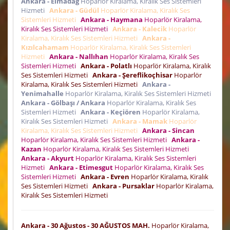
Ankara - Elmadağ
Hoparlör Kiralama, Kiralık Ses Sistemleri
Hizmeti
Ankara - Güdül
Hoparlör Kiralama, Kiralık Ses
Sistemleri Hizmeti
Ankara - Haymana
Hoparlör Kiralama,
Kiralık Ses Sistemleri Hizmeti
Ankara - Kalecik
Hoparlör
Kiralama, Kiralık Ses Sistemleri Hizmeti
Ankara -
Kızılcahamam
Hoparlör Kiralama, Kiralık Ses Sistemleri
Hizmeti
Ankara - Nallıhan
Hoparlör Kiralama, Kiralık Ses
Sistemleri Hizmeti
Ankara - Polatlı
Hoparlör Kiralama, Kiralık
Ses Sistemleri Hizmeti
Ankara - Şereflikoçhisar
Hoparlör
Kiralama, Kiralık Ses Sistemleri Hizmeti
Ankara -
Yenimahalle
Hoparlör Kiralama, Kiralık Ses Sistemleri Hizmeti
Ankara - Gölbaşı / Ankara
Hoparlör Kiralama, Kiralık Ses
Sistemleri Hizmeti
Ankara - Keçiören
Hoparlör Kiralama,
Kiralık Ses Sistemleri Hizmeti
Ankara - Mamak
Hoparlör
Kiralama, Kiralık Ses Sistemleri Hizmeti
Ankara - Sincan
Hoparlör Kiralama, Kiralık Ses Sistemleri Hizmeti
Ankara -
Kazan
Hoparlör Kiralama, Kiralık Ses Sistemleri Hizmeti
Ankara - Akyurt
Hoparlör Kiralama, Kiralık Ses Sistemleri
Hizmeti
Ankara - Etimesgut
Hoparlör Kiralama, Kiralık Ses
Sistemleri Hizmeti
Ankara - Evren
Hoparlör Kiralama, Kiralık
Ses Sistemleri Hizmeti
Ankara - Pursaklar
Hoparlör Kiralama,
Kiralık Ses Sistemleri Hizmeti
Ankara - 30 Ağustos - 30 AĞUSTOS MAH.
Hoparlör Kiralama,