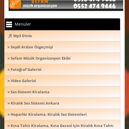
Menüler
Mp3 Dinle
» Seydi Arslan Özgeçmişi
» Sefam Müzik Organizasyon Ekibi
» Fotoğraf Galerisi
» Video Galerisi
» Ses Sistemi Kiralama
» Kiralık Ses Sistemi Ankara
» Hoparlör Kiralama, Kiralık Ses Sistemleri
» Kına Tahtı Kiralama, Kına Gecesi için Kiralık Kına Tahtı