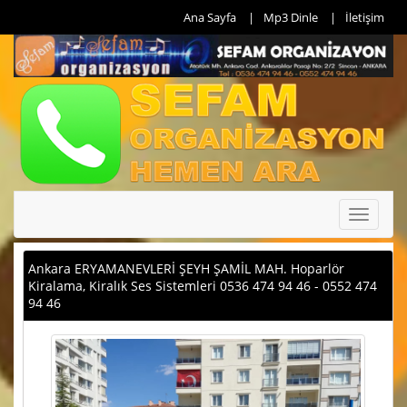
Ana Sayfa
Mp3 Dinle
İletişim
Toggle
navigati
Ankara ERYAMANEVLERİ ŞEYH ŞAMİL MAH. Hoparlör
Kiralama, Kiralık Ses Sistemleri 0536 474 94 46 - 0552 474
94 46