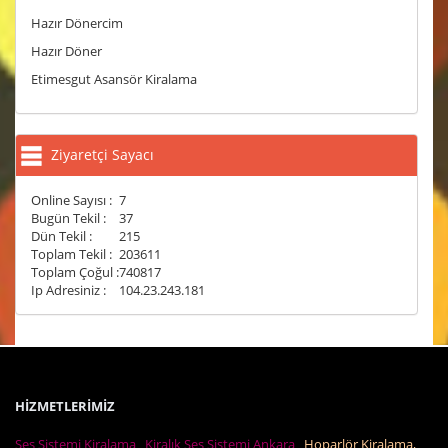
Hazır Dönercim
Hazır Döner
Etimesgut Asansör Kiralama
Ziyaretçi Sayacı
Online Sayısı :
7
Bugün Tekil :
37
Dün Tekil :
215
Toplam Tekil :
203611
Toplam Çoğul :
740817
Ip Adresiniz :
104.23.243.181
HİZMETLERİMİZ
Ses Sistemi Kiralama
Kiralık Ses Sistemi Ankara
Hoparlör Kiralama,