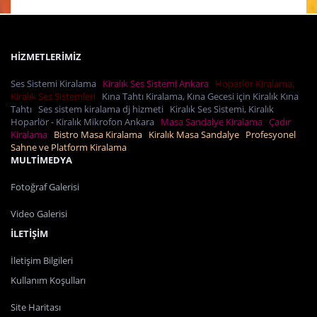
HİZMETLERİMİZ
Ses Sistemi Kiralama
Kiralık Ses Sistemi Ankara
Hoparlör Kiralama,
Kiralık Ses Sistemleri
Kına Tahtı Kiralama, Kına Gecesi için Kiralık Kına
Tahtı
Ses sistem kiralama dj hizmeti
Kiralık Ses Sistemi, Kiralık
Hoparlör - Kiralık Mikrofon Ankara
Masa Sandalye Kiralama
Çadır
Kiralama
Bistro Masa Kiralama
Kiralık Masa Sandalye
Profesyonel
Sahne ve Platform Kiralama
MULTİMEDYA
Fotoğraf Galerisi
Video Galerisi
İLETİŞİM
İletişim Bilgileri
Kullanım Koşulları
Site Haritası