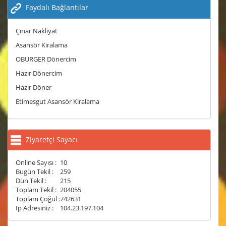
Faydalı Bağlantılar
Çınar Nakliyat
Asansör Kiralama
OBURGER Dönercim
Hazır Dönercim
Hazır Döner
Etimesgut Asansör Kiralama
Ziyaretçi Sayacı
Online Sayısı :
10
Bugün Tekil :
259
Dün Tekil :
215
Toplam Tekil :
204055
Toplam Çoğul :
742631
Ip Adresiniz :
104.23.197.104