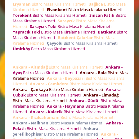
Eryaman
Bistro Masa Kiralama Hizmeti
Bağlıca
Bistro Masa
Kiralama Hizmeti
Elvankent
Bistro Masa Kiralama Hizmeti
Törekent
Bistro Masa Kiralama Hizmeti
Sincan Fatih
Bistro
Masa Kiralama Hizmeti
Saraycık
Bistro Masa Kiralama
Hizmeti
Saraycık Toki
Bistro Masa Kiralama Hizmeti
Yapracık Toki
Bistro Masa Kiralama Hizmeti
Batıkent
Bistro
Masa Kiralama Hizmeti
Batıkent Çakırlar
Bistro Masa
Kiralama Hizmeti
Çayyolu
Bistro Masa Kiralama Hizmeti
Ümitköy
Bistro Masa Kiralama Hizmeti
Ankara - Altındağ
Bistro Masa Kiralama Hizmeti
Ankara -
Ayaş
Bistro Masa Kiralama Hizmeti
Ankara - Bala
Bistro Masa
Kiralama Hizmeti
Ankara - Beypazarı
Bistro Masa Kiralama
Hizmeti
Ankara - Çamlıdere
Bistro Masa Kiralama Hizmeti
Ankara - Çankaya
Bistro Masa Kiralama Hizmeti
Ankara -
Çubuk
Bistro Masa Kiralama Hizmeti
Ankara - Elmadağ
Bistro Masa Kiralama Hizmeti
Ankara - Güdül
Bistro Masa
Kiralama Hizmeti
Ankara - Haymana
Bistro Masa Kiralama
Hizmeti
Ankara - Kalecik
Bistro Masa Kiralama Hizmeti
Ankara - Kızılcahamam
Bistro Masa Kiralama Hizmeti
Ankara - Nallıhan
Bistro Masa Kiralama Hizmeti
Ankara -
Polatlı
Bistro Masa Kiralama Hizmeti
Ankara -
Şereflikoçhisar
Bistro Masa Kiralama Hizmeti
Ankara -